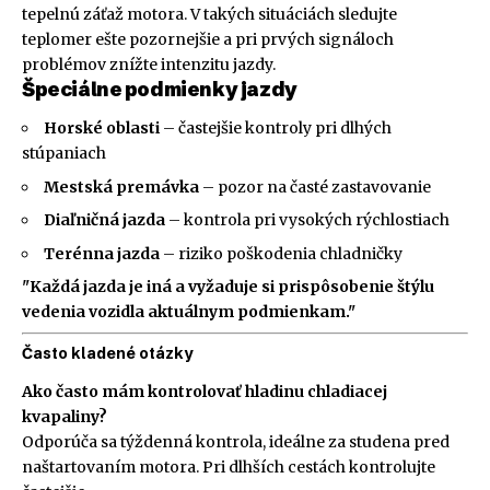
tepelnú záťaž motora. V takých situáciách sledujte
teplomer ešte pozornejšie a pri prvých signáloch
problémov znížte intenzitu jazdy.
Špeciálne podmienky jazdy
Horské oblasti
– častejšie kontroly pri dlhých
stúpaniach
Mestská premávka
– pozor na časté zastavovanie
Diaľničná jazda
– kontrola pri vysokých rýchlostiach
Terénna jazda
– riziko poškodenia chladničky
"Každá jazda je iná a vyžaduje si prispôsobenie štýlu
vedenia vozidla aktuálnym podmienkam."
Často kladené otázky
Ako často mám kontrolovať hladinu chladiacej
kvapaliny?
Odporúča sa týždenná kontrola, ideálne za studena pred
naštartovaním motora. Pri dlhších cestách kontrolujte