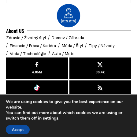
About US
Zdravie / Životný štýl
Domov / Záhrada
Financie / Práca / Kariéra
Móda / Štýl
Tipy / Návody
Veda / Technológie
Auto / Moto
4.05M
30.4k
4.49M
4.03M
We are using cookies to give you the best experience on our
© 2025 Online-Klub. All Rights Reserved.
website.
You can find out more about which cookies we are using or
switch them off in
settings
.
Cookies
Zásady ochrany osobných údajov
Podmienky používania
Accept