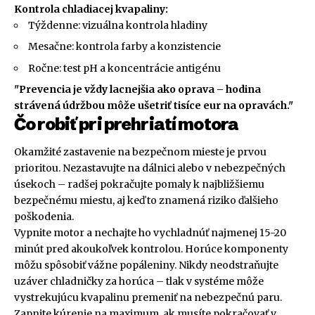
Kontrola chladiacej kvapaliny:
Týždenne: vizuálna kontrola hladiny
Mesačne: kontrola farby a konzistencie
Ročne: test pH a koncentrácie antigénu
"Prevencia je vždy lacnejšia ako oprava – hodina
strávená údržbou môže ušetriť tisíce eur na opravách."
Čo robiť pri prehriatí motora
Okamžité zastavenie na bezpečnom mieste je prvou
prioritou. Nezastavujte na dálnici alebo v nebezpečných
úsekoch – radšej pokračujte pomaly k najbližšiemu
bezpečnému miestu, aj keď to znamená riziko ďalšieho
poškodenia.
Vypnite motor a nechajte ho vychladnúť najmenej 15-20
minút pred akoukoľvek kontrolou. Horúce komponenty
môžu spôsobiť vážne popáleniny. Nikdy neodstraňujte
uzáver chladničky za horúca – tlak v systéme môže
vystrekujúcu kvapalinu premeniť na nebezpečnú paru.
Zapnite kúrenie na maximum, ak musíte pokračovať v