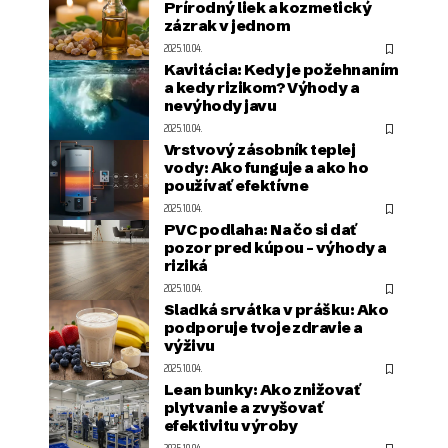
Prírodný liek a kozmetický
zázrak v jednom
2025.10.04.
Kavitácia: Kedy je požehnaním
a kedy rizikom? Výhody a
nevýhody javu
2025.10.04.
Vrstvový zásobník teplej
vody: Ako funguje a ako ho
používať efektívne
2025.10.04.
PVC podlaha: Na čo si dať
pozor pred kúpou – výhody a
riziká
2025.10.04.
Sladká srvátka v prášku: Ako
podporuje tvoje zdravie a
výživu
2025.10.04.
Lean bunky: Ako znižovať
plytvanie a zvyšovať
efektivitu výroby