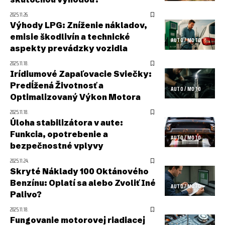
2025.11.26.
Výhody LPG: Zníženie nákladov,
emisie škodlivín a technické
AUTO / MOTO
aspekty prevádzky vozidla
2025.11.18.
Irídiumové Zapaľovacie Sviečky:
Predĺžená Životnosť a
AUTO / MOTO
Optimalizovaný Výkon Motora
2025.11.18.
Úloha stabilizátora v aute:
Funkcia, opotrebenie a
AUTO / MOTO
bezpečnostné vplyvy
2025.11.24.
Skryté Náklady 100 Oktánového
Benzínu: Oplatí sa alebo Zvoliť Iné
AUTO / MOTO
Palivo?
2025.11.18.
Fungovanie motorovej riadiacej