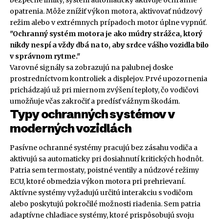
bezpečné limity, systém automaticky aktivuje ochranné
opatrenia. Môže znížiť výkon motora, aktivovať núdzový
režim alebo v extrémnych prípadoch motor úplne vypnúť.
"Ochranný systém motora je ako múdry strážca, ktorý
nikdy nespí a vždy dbá na to, aby srdce vášho vozidla bilo
v správnom rytme."
Varovné signály sa zobrazujú na palubnej doske
prostredníctvom kontroliek a displejov. Prvé upozornenia
prichádzajú už pri miernom zvýšení teploty, čo vodičovi
umožňuje včas zakročiť a predísť vážnym škodám.
Typy ochranných systémov v
moderných vozidlách
Pasívne ochranné systémy pracujú bez zásahu vodiča a
aktivujú sa automaticky pri dosiahnutí kritických hodnôt.
Patria sem termostaty, poistné ventily a núdzové režimy
ECU, ktoré obmedzia výkon motora pri prehrievaní.
Aktívne systémy vyžadujú určitú interakciu s vodičom
alebo poskytujú pokročilé možnosti riadenia. Sem patria
adaptívne chladiace systémy, ktoré prispôsobujú svoju