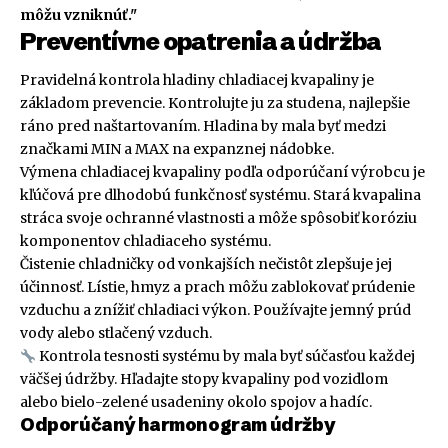
môžu vzniknúť."
Preventívne opatrenia a údržba
Pravidelná kontrola hladiny chladiacej kvapaliny je
základom prevencie. Kontrolujte ju za studena, najlepšie
ráno pred naštartovaním. Hladina by mala byť medzi
značkami MIN a MAX na expanznej nádobke.
Výmena chladiacej kvapaliny podľa odporúčaní výrobcu je
kľúčová pre dlhodobú funkčnosť systému. Stará kvapalina
stráca svoje ochranné vlastnosti a môže spôsobiť koróziu
komponentov chladiaceho systému.
Čistenie chladničky od vonkajších nečistôt zlepšuje jej
účinnosť. Lístie, hmyz a prach môžu zablokovať prúdenie
vzduchu a znížiť chladiaci výkon. Používajte jemný prúd
vody alebo stlačený vzduch.
Kontrola tesnosti systému by mala byť súčasťou každej
väčšej údržby. Hľadajte stopy kvapaliny pod vozidlom
alebo bielo-zelené usadeniny okolo spojov a hadíc.
Odporúčaný harmonogram údržby