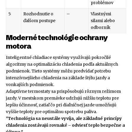
problémov
5
Rozhodnutie o
–
Vlastnými
ďalšom postupe
silami alebo
odborník
Moderné technológie ochrany
motora
Inteligentné chladiace systémy využívajú pokročilé
algoritmy na optimalizáciu chladenia podľa aktuálnych
podmienok. Tieto systémy môžu predvídať potrebu
intenzívnejšieho chladenia na základe štýlu jazdy a
vonkajších podmienok.
Adaptívne termostaty sa prispôsobujú rôznym režimom
jazdy. V mestskom premávke udržujú nižšiu teplotu pre
lepšiu účinnosť, zatiaľ čo pri diaľničnej jazde umožňujú
vyššie teploty pre optimálnu spotrebu paliva.
"Technológia sa neustále vyvíja, ale základné princípy
chladenia zostávajú rovnaké – odviesť teplo bezpečne a