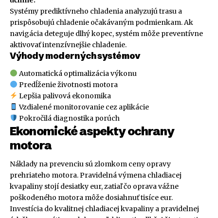
účinne."
Systémy prediktívneho chladenia analyzujú trasu a
prispôsobujú chladenie očakávaným podmienkam. Ak
navigácia deteguje dlhý kopec, systém môže preventívne
aktivovať intenzívnejšie chladenie.
Výhody moderných systémov
Automatická optimalizácia výkonu
Predĺženie životnosti motora
Lepšia palivová ekonomika
Vzdialené monitorovanie cez aplikácie
Pokročilá diagnostika porúch
Ekonomické aspekty ochrany
motora
Náklady na prevenciu sú zlomkom ceny opravy
prehriateho motora. Pravidelná výmena chladiacej
kvapaliny stojí desiatky eur, zatiaľ čo oprava vážne
poškodeného motora môže dosiahnuť tisíce eur.
Investícia do kvalitnej chladiacej kvapaliny a pravidelnej