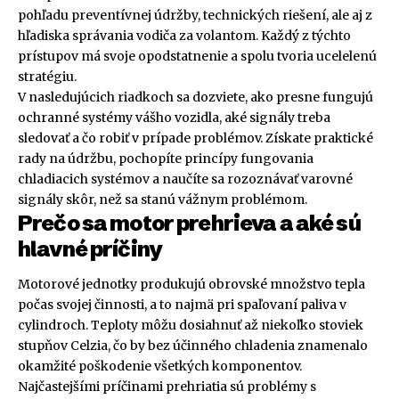
pohľadu preventívnej údržby, technických riešení, ale aj z
hľadiska správania vodiča za volantom. Každý z týchto
prístupov má svoje opodstatnenie a spolu tvoria ucelelenú
stratégiu.
V nasledujúcich riadkoch sa dozviete, ako presne fungujú
ochranné systémy vášho vozidla, aké signály treba
sledovať a čo robiť v prípade problémov. Získate praktické
rady na údržbu, pochopíte princípy fungovania
chladiacich systémov a naučíte sa rozoznávať varovné
signály skôr, než sa stanú vážnym problémom.
Prečo sa motor prehrieva a aké sú
hlavné príčiny
Motorové jednotky produkujú obrovské množstvo tepla
počas svojej činnosti, a to najmä pri spaľovaní paliva v
cylindroch. Teploty môžu dosiahnuť až niekoľko stoviek
stupňov Celzia, čo by bez účinného chladenia znamenalo
okamžité poškodenie všetkých komponentov.
Najčastejšími príčinami prehriatia sú problémy s