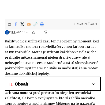
MIN. PREČÍTANIE 11
BY
O.K.
2025.11.17.
Každý vodič si určite už zažil ten nepríjemný moment, keď
sa kontrolka motora rozsvietila červenou farbou a srdce
sa mu rozbúšilo. Motor je srdcom každého vozidla a jeho
prehratie môže znamenať nielen drahé opravy, ale aj
nebezpečenstvo na ceste. Moderné autá sú síce vybavené
pokročilými systémami, no stále sa môže stať, že sa motor
dostane do kritickej teploty.
Obsah
Ochrana motora pred prehriatím nie je len technická
záležitosť, ale komplexný systém, ktorý zahŕňa niekoľko
komponentov a mechanizmov. Môžeme na to nazerať z