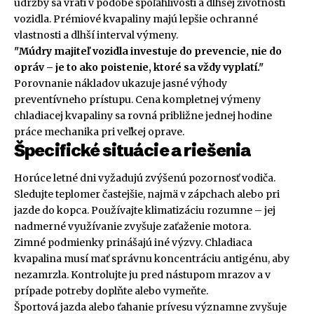
údržby sa vráti v podobe spoľahlivosti a dlhšej životnosti
vozidla. Prémiové kvapaliny majú lepšie ochranné
vlastnosti a dlhší interval výmeny.
"Múdry majiteľ vozidla investuje do prevencie, nie do
opráv – je to ako poistenie, ktoré sa vždy vyplatí."
Porovnanie nákladov ukazuje jasné výhody
preventívneho prístupu. Cena kompletnej výmeny
chladiacej kvapaliny sa rovná približne jednej hodine
práce mechanika pri veľkej oprave.
Špecifické situácie a riešenia
Horúce letné dni vyžadujú zvýšenú pozornosť vodiča.
Sledujte teplomer častejšie, najmä v zápchach alebo pri
jazde do kopca. Používajte klimatizáciu rozumne – jej
nadmerné využívanie zvyšuje zaťaženie motora.
Zimné podmienky prinášajú iné výzvy. Chladiaca
kvapalina musí mať správnu koncentráciu antigénu, aby
nezamrzla. Kontrolujte ju pred nástupom mrazov a v
prípade potreby doplňte alebo vymeňte.
Športová jazda alebo ťahanie prívesu významne zvyšuje