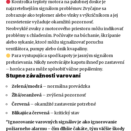
Kontrolka teploty motora na palubnej doske je
najzreteľnejším signálom problémov. Zvyčajne sa
zobrazuje ako teplomer alebo vlnky s výkričníkom a jej
rozsvietenie vyžaduje okamžitú pozornosť.
Neobvyklé zvuky z motorového priestoru môžu indikovať
problémy s chladením. Počúvajte na búchanie, škrípanie
alebo sykanie, ktoré môžu signalizovať poruchu
ventilátora, pumpy alebo únik kvapaliny.
Para vystupujúca spod kapoty je jasným signálom
prehrievania. Nikdy neotvárájte kapotu ihneď po zastavení
– horúca para môže spôsobiť vážne popáleniny.
Stupne závažnosti varovaní
Zelená/modrá
– normálna prevádzka
Žltá/oranžová
– zvýšená pozornosť
Červená
– okamžité zastavenie potrebné
Blikajúca červená
– kritický stav
"Ignorovanie varovných signálov je ako ignorovanie
požiarneho alarmu – čím dlhšie čakáte, tým väčšie škody