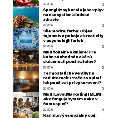
2025.10.04.
Špongiózny koral a jeho vplyv
na ekosystém a ľudské
zdravie
2025.10.04.
Sila modrej farby: Objav
tajomstvo pokoja a kreativity
v psychológii farieb
2025.10.04.
Multifokálne okuliare: Pre
koho sú vhodné a aké sú
skúsenosti používateľov?
2025.10.04.
Termostatické ventily na
radiátoroch: Prečo sa oplatí
ich používať pri vykurovaní?
2025.10.04.
Multi Level Marketing (MLM):
Ako funguje systém a ako v
ňom uspieť?
2025.10.04.
Kadidlový esenciálny olej: