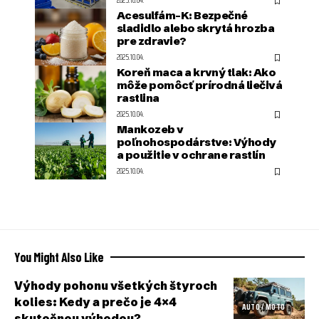
2025.10.04.
Acesulfám-K: Bezpečné
sladidlo alebo skrytá hrozba
pre zdravie?
2025.10.04.
Koreň maca a krvný tlak: Ako
môže pomôcť prírodná liečivá
rastlina
2025.10.04.
Mankozeb v
poľnohospodárstve: Výhody
a použitie v ochrane rastlín
2025.10.04.
You Might Also Like
Výhody pohonu všetkých štyroch
kolies: Kedy a prečo je 4×4
AUTO / MOTO
skutočnou výhodou?