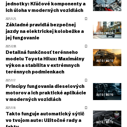
jednotky: Kľúčové komponenty a
AUTO / MOTO
ich úloha v moderných vozidlách
2025.11.25.
Základné pravidlá bezpečnej
jazdy na elektrickej kolobežke a
AUTO / MOTO
jej fungovanie
2025.12.08.
Detailná funkčnosť terénneho
modelu Toyota Hilux: Maximálny
AUTO / MOTO
výkon a stabilita v extrémnych
terénnych podmienkach
2025.11.17.
Princípy fungovania dieselových
motorov a ich praktické aplikácie
AUTO / MOTO
v moderných vozidlách
2025.11.18.
Takto funguje automatický sýtič
vo tvojom aute: Užitočné rady a
AUTO / MOTO
fakty