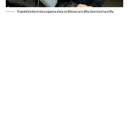
Pravidelná kontrola a výmena oleja sú kľúčové pre dlhú životnosť vozidla.