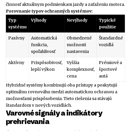
činnosť aktuálnym podmienkam jazdy a zaťaženiu motora.
Porovnanie typov ochranných systémov:
Typ
Výhody
Nevýhody
Typické
systému
použitie
Pasívny
Automatická
Obmedzené
Štandardné
funkcia,
možnosti
vozidlá
spoľahlivosť
nastavenia
Aktívny
Prispôsobivosť,
Vyššia
Prémiové a
lepší výkon
komplexnosť,
športové
cena
autá
Hybridné systémy kombinujú oba prístupy a poskytujú
optimálnu rovnováhu medzi automatickou ochranou a
možnosťami prispôsobenia. Tieto riešenia sa stávajú
štandardom v nových vozidlách.
Varovné signály a indikátory
prehrievania