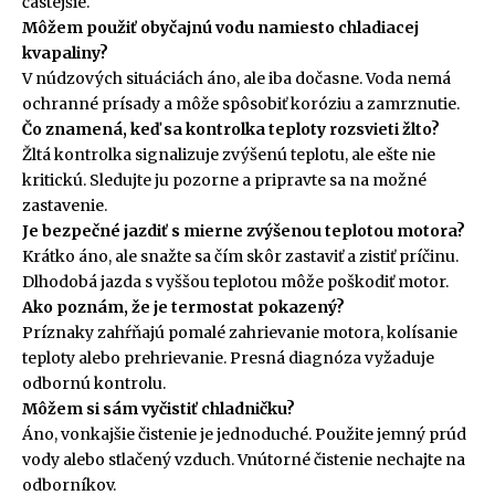
častejšie.
Môžem použiť obyčajnú vodu namiesto chladiacej
kvapaliny?
V núdzových situáciách áno, ale iba dočasne. Voda nemá
ochranné prísady a môže spôsobiť koróziu a zamrznutie.
Čo znamená, keď sa kontrolka teploty rozsvieti žlto?
Žltá kontrolka signalizuje zvýšenú teplotu, ale ešte nie
kritickú. Sledujte ju pozorne a pripravte sa na možné
zastavenie.
Je bezpečné jazdiť s mierne zvýšenou teplotou motora?
Krátko áno, ale snažte sa čím skôr zastaviť a zistiť príčinu.
Dlhodobá jazda s vyššou teplotou môže poškodiť motor.
Ako poznám, že je termostat pokazený?
Príznaky zahŕňajú pomalé zahrievanie motora, kolísanie
teploty alebo prehrievanie. Presná diagnóza vyžaduje
odbornú kontrolu.
Môžem si sám vyčistiť chladničku?
Áno, vonkajšie čistenie je jednoduché. Použite jemný prúd
vody alebo stlačený vzduch. Vnútorné čistenie nechajte na
odborníkov.