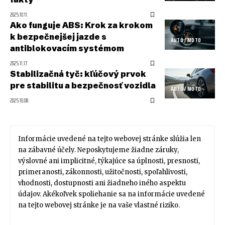
2025.10.11.
Ako funguje ABS: Krok za krokom
k bezpečnejšej jazde s
AUTO / MOTO
antiblokovacím systémom
2025.11.17.
Stabilizačná tyč: kľúčový prvok
pre stabilitu a bezpečnosť vozidla
AUTO / MOTO
2025.10.08.
Informácie uvedené na tejto webovej stránke slúžia len
na zábavné účely. Neposkytujeme žiadne záruky,
výslovné ani implicitné, týkajúce sa úplnosti, presnosti,
primeranosti, zákonnosti, užitočnosti, spoľahlivosti,
vhodnosti, dostupnosti ani žiadneho iného aspektu
údajov. Akékoľvek spoliehanie sa na informácie uvedené
na tejto webovej stránke je na vaše vlastné riziko.