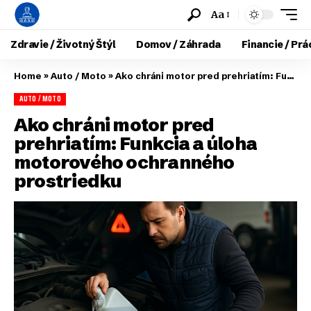
Aa
Zdravie / Životný Štýl
Domov / Záhrada
Financie / Prá
Home
»
Auto / Moto
»
Ako chráni motor pred prehriatím: Funkcia a úloha motorového ochranného prostriedku
AUTO / MOTO
Ako chráni motor pred
prehriatím: Funkcia a úloha
motorového ochranného
prostriedku