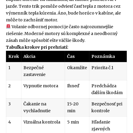
jazde. Tento trik pomôže odviesť časť tepla z motora cez
výmenník tepla kúrenia. Áno, bude horúco v kabíne, ale
môže to zachrániť motor.
Volanie odbornej pomoci je často najrozumnejšie
riešenie. Moderné motory sú komplexné a neodborný
zásah môže spôsobiť ešte väčšie škody.
Tabuľka krokov pri prehriatí:
Krok
Akcia
Čas
Poznámka
1
Bezpečné
Okamžite
Priorita č.1
zastavenie
2
Vypnutie motora
Ihneď
Predchádza
ďalším škodám
3
Čakanie na
15-20
Bezpečnosť pri
vychladnutie
min
kontrole
4
Vizuálna kontrola
5 min
Hľadanie
zjavných