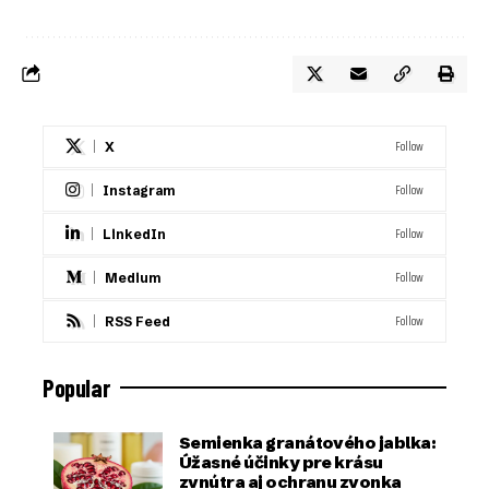
Follow
X
Follow
Instagram
Follow
LinkedIn
Follow
Medium
Follow
RSS Feed
Popular
Semienka granátového jablka:
Úžasné účinky pre krásu
zvnútra aj ochranu zvonka