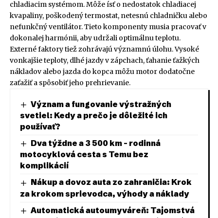
chladiacim systémom. Môže ísť o nedostatok chladiacej
kvapaliny, poškodený termostat, netesnú chladničku alebo
nefunkčný ventilátor. Tieto komponenty musia pracovať v
dokonalej harmónii, aby udržali optimálnu teplotu.
Externé faktory tiež zohrávajú významnú úlohu. Vysoké
vonkajšie teploty, dlhé jazdy v zápchach, ťahanie ťažkých
nákladov alebo jazda do kopca môžu motor dodatočne
zaťažiť a spôsobiť jeho prehrievanie.
Význam a fungovanie výstražných
svetiel: Kedy a prečo je dôležité ich
používať?
Dva týždne a 3 500 km – rodinná
motocyklová cesta s Temu bez
komplikácií
Nákup a dovoz auta zo zahraničia: Krok
za krokom sprievodca, výhody a náklady
Automatická autoumyváreň: Tajomstvá