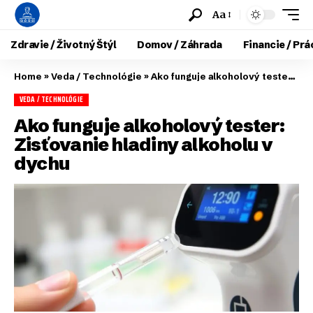
Aa
Zdravie / Životný Štýl
Domov / Záhrada
Financie / Prá
Home
»
Veda / Technológie
»
Ako funguje alkoholový tester: Zisťovanie hladiny alkoholu v dychu
VEDA / TECHNOLÓGIE
Ako funguje alkoholový tester:
Zisťovanie hladiny alkoholu v
dychu