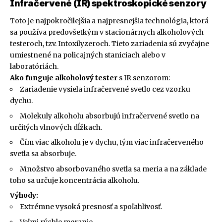
Infračervené (IR) spektroskopické senzory
Toto je najpokročilejšia a najpresnejšia technológia, ktorá
sa používa predovšetkým v stacionárnych alkoholových
testeroch, tzv. Intoxilyzeroch. Tieto zariadenia sú zvyčajne
umiestnené na policajných staniciach alebo v
laboratóriách.
Ako funguje alkoholový tester
s IR senzorom:
Zariadenie vysiela infračervené svetlo cez vzorku
dychu.
Molekuly alkoholu absorbujú infračervené svetlo na
určitých vlnových dĺžkach.
Čím viac alkoholu je v dychu, tým viac infračerveného
svetla sa absorbuje.
Množstvo absorbovaného svetla sa meria a na základe
toho sa určuje koncentrácia alkoholu.
Výhody:
Extrémne vysoká presnosť a spoľahlivosť.
Veľmi rýchle meranie.