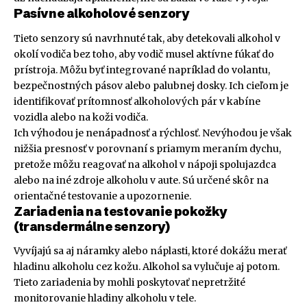
Pasívne alkoholové senzory
Tieto senzory sú navrhnuté tak, aby detekovali alkohol v
okolí vodiča bez toho, aby vodič musel aktívne fúkať do
prístroja. Môžu byť integrované napríklad do volantu,
bezpečnostných pásov alebo palubnej dosky. Ich cieľom je
identifikovať prítomnosť alkoholových pár v kabíne
vozidla alebo na koži vodiča.
Ich výhodou je nenápadnosť a rýchlosť. Nevýhodou je však
nižšia presnosť v porovnaní s priamym meraním dychu,
pretože môžu reagovať na alkohol v nápoji spolujazdca
alebo na iné zdroje alkoholu v aute. Sú určené skôr na
orientačné testovanie a upozornenie.
Zariadenia na testovanie pokožky
(transdermálne senzory)
Vyvíjajú sa aj náramky alebo náplasti, ktoré dokážu merať
hladinu alkoholu cez kožu. Alkohol sa vylučuje aj potom.
Tieto zariadenia by mohli poskytovať nepretržité
monitorovanie hladiny alkoholu v tele.