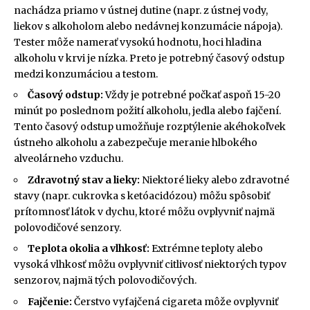
nachádza priamo v ústnej dutine (napr. z ústnej vody,
liekov s alkoholom alebo nedávnej konzumácie nápoja).
Tester môže namerať vysokú hodnotu, hoci hladina
alkoholu v krvi je nízka. Preto je potrebný časový odstup
medzi konzumáciou a testom.
Časový odstup:
Vždy je potrebné počkať aspoň 15-20
minút po poslednom požití alkoholu, jedla alebo fajčení.
Tento časový odstup umožňuje rozptýlenie akéhokoľvek
ústneho alkoholu a zabezpečuje meranie hlbokého
alveolárneho vzduchu.
Zdravotný stav a lieky:
Niektoré lieky alebo zdravotné
stavy (napr. cukrovka s ketóacidózou) môžu spôsobiť
prítomnosť látok v dychu, ktoré môžu ovplyvniť najmä
polovodičové senzory.
Teplota okolia a vlhkosť:
Extrémne teploty alebo
vysoká vlhkosť môžu ovplyvniť citlivosť niektorých typov
senzorov, najmä tých polovodičových.
Fajčenie:
Čerstvo vyfajčená cigareta môže ovplyvniť