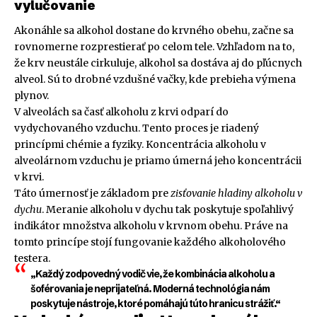
vylučovanie
Akonáhle sa alkohol dostane do krvného obehu, začne sa
rovnomerne rozprestierať po celom tele. Vzhľadom na to,
že krv neustále cirkuluje, alkohol sa dostáva aj do pľúcnych
alveol. Sú to drobné vzdušné vačky, kde prebieha výmena
plynov.
V alveolách sa časť alkoholu z krvi odparí do
vydychovaného vzduchu. Tento proces je riadený
princípmi chémie a fyziky. Koncentrácia alkoholu v
alveolárnom vzduchu je priamo úmerná jeho koncentrácii
v krvi.
Táto úmernosť je základom pre
zisťovanie hladiny alkoholu v
dychu
. Meranie alkoholu v dychu tak poskytuje spoľahlivý
indikátor množstva alkoholu v krvnom obehu. Práve na
tomto princípe stojí fungovanie každého alkoholového
testera.
„Každý zodpovedný vodič vie, že kombinácia alkoholu a
šoférovania je neprijateľná. Moderná technológia nám
poskytuje nástroje, ktoré pomáhajú túto hranicu strážiť.“