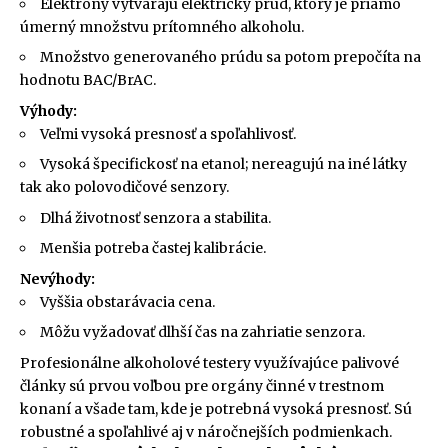
Elektróny vytvárajú elektrický prúd, ktorý je priamo
úmerný množstvu prítomného alkoholu.
Množstvo generovaného prúdu sa potom prepočíta na
hodnotu BAC/BrAC.
Výhody:
Veľmi vysoká presnosť a spoľahlivosť.
Vysoká špecifickosť na etanol; nereagujú na iné látky
tak ako polovodičové senzory.
Dlhá životnosť senzora a stabilita.
Menšia potreba častej kalibrácie.
Nevýhody:
Vyššia obstarávacia cena.
Môžu vyžadovať dlhší čas na zahriatie senzora.
Profesionálne alkoholové testery využívajúce palivové
články sú prvou voľbou pre orgány činné v trestnom
konaní a všade tam, kde je potrebná vysoká presnosť. Sú
robustné a spoľahlivé aj v náročnejších podmienkach.