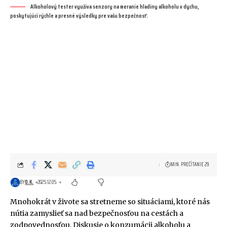
Alkoholový tester využíva senzory na meranie hladiny alkoholu v dychu,
poskytujúci rýchle a presné výsledky pre vašu bezpečnosť.
MIN. PREČÍTANIE 29
BY
O.K.
2025.12.05.
Mnohokrát v živote sa stretneme so situáciami, ktoré nás
nútia zamyslieť sa nad bezpečnosťou na cestách a
zodpovednosťou. Diskusie o konzumácii alkoholu a