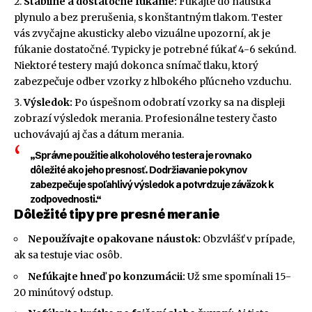
Stabilné a dostatočné fúkanie:
Fúkajte do náustka
plynulo a bez prerušenia, s konštantným tlakom. Tester
vás zvyčajne akusticky alebo vizuálne upozorní, ak je
fúkanie dostatočné. Typicky je potrebné fúkať 4-6 sekúnd.
Niektoré testery majú dokonca snímač tlaku, ktorý
zabezpečuje odber vzorky z hlbokého pľúcneho vzduchu.
Výsledok:
Po úspešnom odobratí vzorky sa na displeji
zobrazí výsledok merania. Profesionálne testery často
uchovávajú aj čas a dátum merania.
„Správne použitie alkoholového testera je rovnako
dôležité ako jeho presnosť. Dodržiavanie pokynov
zabezpečuje spoľahlivý výsledok a potvrdzuje záväzok k
zodpovednosti.“
Dôležité tipy pre presné meranie
Nepoužívajte opakovane náustok:
Obzvlášť v prípade,
ak sa testuje viac osôb.
Nefúkajte hneď po konzumácii:
Už sme spomínali 15-
20 minútový odstup.