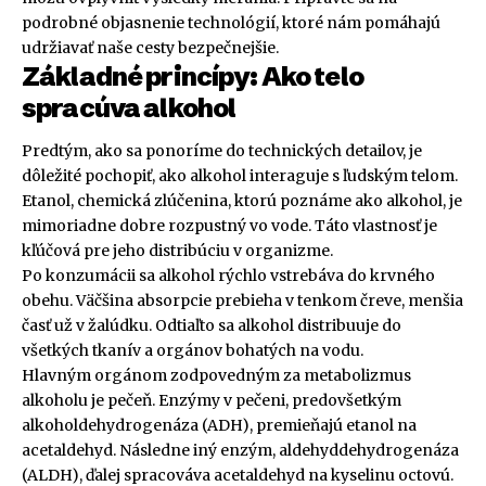
podrobné objasnenie technológií, ktoré nám pomáhajú
udržiavať naše cesty bezpečnejšie.
Základné princípy: Ako telo
spracúva alkohol
Predtým, ako sa ponoríme do technických detailov, je
dôležité pochopiť, ako alkohol interaguje s ľudským telom.
Etanol, chemická zlúčenina, ktorú poznáme ako alkohol, je
mimoriadne dobre rozpustný vo vode. Táto vlastnosť je
kľúčová pre jeho distribúciu v organizme.
Po konzumácii sa alkohol rýchlo vstrebáva do krvného
obehu. Väčšina absorpcie prebieha v tenkom čreve, menšia
časť už v žalúdku. Odtiaľto sa alkohol distribuuje do
všetkých tkanív a orgánov bohatých na vodu.
Hlavným orgánom zodpovedným za metabolizmus
alkoholu je pečeň. Enzýmy v pečeni, predovšetkým
alkoholdehydrogenáza (ADH), premieňajú etanol na
acetaldehyd. Následne iný enzým, aldehyddehydrogenáza
(ALDH), ďalej spracováva acetaldehyd na kyselinu octovú.