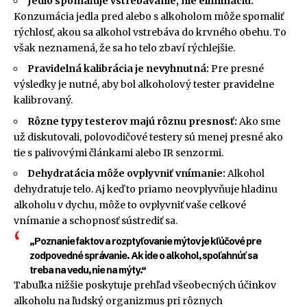
Jedlo spomaľuje vstrebávanie, nie elimináciu:
Konzumácia jedla pred alebo s alkoholom môže spomaliť
rýchlosť, akou sa alkohol vstrebáva do krvného obehu. To
však neznamená, že sa ho telo zbaví rýchlejšie.
Pravidelná kalibrácia je nevyhnutná:
Pre presné
výsledky je nutné, aby bol alkoholový tester pravidelne
kalibrovaný.
Rôzne typy testerov majú rôznu presnosť:
Ako sme
už diskutovali, polovodičové testery sú menej presné ako
tie s palivovými článkami alebo IR senzormi.
Dehydratácia môže ovplyvniť vnímanie:
Alkohol
dehydratuje telo. Aj keď to priamo neovplyvňuje hladinu
alkoholu v dychu, môže to ovplyvniť vaše celkové
vnímanie a schopnosť sústrediť sa.
„Poznanie faktov a rozptyľovanie mýtov je kľúčové pre
zodpovedné správanie. Ak ide o alkohol, spoľahnúť sa
treba na vedu, nie na mýty.“
Tabuľka nižšie poskytuje prehľad všeobecných účinkov
alkoholu na ľudský organizmus pri rôznych