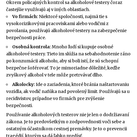
Okrem policajných kontrol sa alkoholové testery čoraz
častejšie využívajú aj v iných oblastiach.
Vo firmách:
Niektoré spoločnosti, najmä tie s
vysokorizikovými pracoviskami alebo vodičmi z
povolania, používajú alkoholové testery na zabezpečenie
bezpečnosti práce.
Osobná kontrola:
Mnoho ľudí si kupuje osobné
alkoholové testery. Tieto im slúžia na sebahodnotenie ráno
po konzumácii alkoholu, aby si boli istí, že sú schopní
bezpečne šoférovať. To je mimoriadne dôležité, keďže
zvyškový alkohol v tele môže pretrvávať dlho.
Alkolocky:
Ide o zariadenia, ktoré bránia naštartovaniu
vozidla, ak vodič nafúka nad povolený limit. Používajú sa u
recidivistov, prípadne vo firmách pre zvýšenie
bezpečnosti.
Používanie alkoholových testerov nie je len o dodržiavaní
zákona. Je to predovšetkým o zodpovednosti voči sebe a
ostatným účastníkom cestnej premávky. Je to o prevencii
tragédií, ktorým sa dá ľahko predísť.