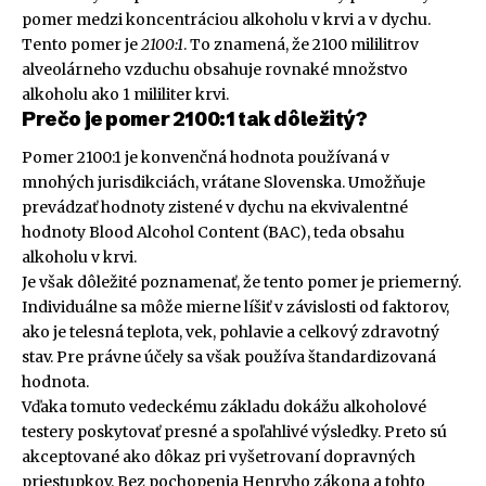
pomer medzi koncentráciou alkoholu v krvi a v dychu.
Tento pomer je
2100:1
. To znamená, že 2100 mililitrov
alveolárneho vzduchu obsahuje rovnaké množstvo
alkoholu ako 1 mililiter krvi.
Prečo je pomer 2100:1 tak dôležitý?
Pomer 2100:1 je konvenčná hodnota používaná v
mnohých jurisdikciách, vrátane Slovenska. Umožňuje
prevádzať hodnoty zistené v dychu na ekvivalentné
hodnoty Blood Alcohol Content (BAC), teda obsahu
alkoholu v krvi.
Je však dôležité poznamenať, že tento pomer je priemerný.
Individuálne sa môže mierne líšiť v závislosti od faktorov,
ako je telesná teplota, vek, pohlavie a celkový zdravotný
stav. Pre právne účely sa však používa štandardizovaná
hodnota.
Vďaka tomuto vedeckému základu dokážu alkoholové
testery poskytovať presné a spoľahlivé výsledky. Preto sú
akceptované ako dôkaz pri vyšetrovaní dopravných
priestupkov. Bez pochopenia Henryho zákona a tohto