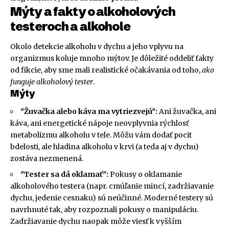
Mýty a fakty o alkoholových
testeroch a alkohole
Okolo detekcie alkoholu v dychu a jeho vplyvu na
organizmus koluje mnoho mýtov. Je dôležité oddeliť fakty
od fikcie, aby sme mali realistické očakávania od toho,
ako
funguje alkoholový tester
.
Mýty
"Žuvačka alebo káva ma vytriezvejú":
Ani žuvačka, ani
káva, ani energetické nápoje neovplyvnia rýchlosť
metabolizmu alkoholu v tele. Môžu vám dodať pocit
bdelosti, ale hladina alkoholu v krvi (a teda aj v dychu)
zostáva nezmenená.
"Tester sa dá oklamať":
Pokusy o oklamanie
alkoholového testera (napr. cmúľanie mincí, zadržiavanie
dychu, jedenie cesnaku) sú neúčinné. Moderné testery sú
navrhnuté tak, aby rozpoznali pokusy o manipuláciu.
Zadržiavanie dychu naopak môže viesť k vyšším