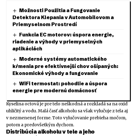
Možnosti Použitia a Fungovanie
Detektora Klepania v Automobilovom a
Priemyselnom Prostredí
Funkcia EC motorov: úspora energie,
riadenie a výhody v priemyselných
aplikáciách
Moderné systémy automatického
kŕmenia pre efektívnejší chov ošípaných:
Ekonomické výhody a fungovanie
WiFi termostat: pohodlie a úspora
energie pre modernú domácnosť
Kyselina octová je pre telo neškodná a rozkladá sa na oxid
uhličitý a vodu. Malá časť alkoholu sa však vylučuje z tela aj
v nezmenenej forme. Toto vylučovanie prebieha močom,
potom a predovšetkým dychom.
Distribúcia alkoholu v tele a jeho