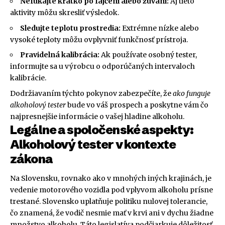
Nefúkajte krátko po fajčení alebo žuvaní:
Aj tieto
aktivity môžu skresliť výsledok.
Sledujte teplotu prostredia:
Extrémne nízke alebo
vysoké teploty môžu ovplyvniť funkčnosť prístroja.
Pravidelná kalibrácia:
Ak používate osobný tester,
informujte sa u výrobcu o odporúčaných intervaloch
kalibrácie.
Dodržiavaním týchto pokynov zabezpečíte, že
ako funguje
alkoholový tester
bude vo váš prospech a poskytne vám čo
najpresnejšie informácie o vašej hladine alkoholu.
Legálne a spoločenské aspekty:
Alkoholový tester v kontexte
zákona
Na Slovensku, rovnako ako v mnohých iných krajinách, je
vedenie motorového vozidla pod vplyvom alkoholu prísne
trestané. Slovensko uplatňuje politiku nulovej tolerancie,
čo znamená, že vodič nesmie mať v krvi ani v dychu žiadne
množstvo alkoholu. Táto legislatíva podčiarkuje dôležitosť,