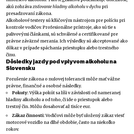
akú zohráva
zisťovanie hladiny alkoholu v dychu
pri
presadzovaní zákona.
Alkoholové testery sú kľúčovým nástrojom pre políciu pri
kontrole vodičov. Profesionálne prístroje, ako sú tie s
palivovými článkami, sú schválené a certifikované pre
právne záväzné merania. Ich výsledky sú akceptované ako
dôkaz v prípade spáchania priestupku alebo trestného
činu.
Dôsledky jazdy pod vplyvom alkoholu na
Slovensku
Porušenie zákona o nulovej tolerancii môže mať vážne
právne, finančné a osobné následky.
Pokuty:
Výška pokút sa líši v závislosti od nameranej
hladiny alkoholu a od toho, či ide o priestupok alebo
trestný čin. Môžu dosahovať až tisíce eur.
Zákaz činnosti:
Vodičovi môže byť uložený zákaz viesť
motorové vozidlo na dlhé obdobie, často na niekoľko
rokov.