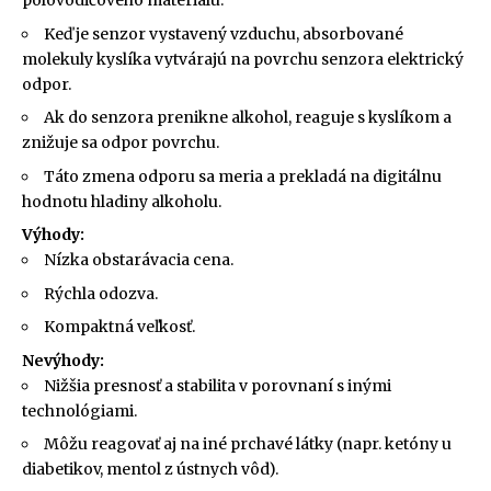
polovodičového materiálu.
Keď je senzor vystavený vzduchu, absorbované
molekuly kyslíka vytvárajú na povrchu senzora elektrický
odpor.
Ak do senzora prenikne alkohol, reaguje s kyslíkom a
znižuje sa odpor povrchu.
Táto zmena odporu sa meria a prekladá na digitálnu
hodnotu hladiny alkoholu.
Výhody:
Nízka obstarávacia cena.
Rýchla odozva.
Kompaktná veľkosť.
Nevýhody:
Nižšia presnosť a stabilita v porovnaní s inými
technológiami.
Môžu reagovať aj na iné prchavé látky (napr. ketóny u
diabetikov, mentol z ústnych vôd).