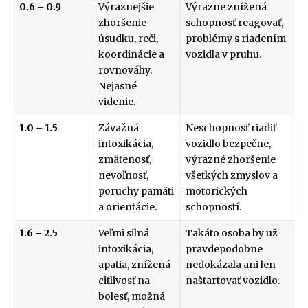
0.6 – 0.9
Výraznejšie
Výrazne znížená
zhoršenie
schopnosť reagovať,
úsudku, reči,
problémy s riadením
koordinácie a
vozidla v pruhu.
rovnováhy.
Nejasné
videnie.
1.0 – 1.5
Závažná
Neschopnosť riadiť
intoxikácia,
vozidlo bezpečne,
zmätenosť,
výrazné zhoršenie
nevoľnosť,
všetkých zmyslov a
poruchy pamäti
motorických
a orientácie.
schopností.
1.6 – 2.5
Veľmi silná
Takáto osoba by už
intoxikácia,
pravdepodobne
apatia, znížená
nedokázala ani len
citlivosť na
naštartovať vozidlo.
bolesť, možná