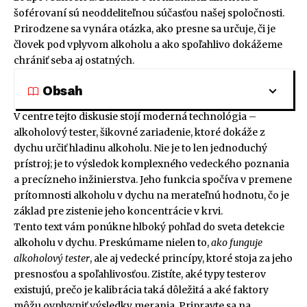
šoférovaní sú neoddeliteľnou súčasťou našej spoločnosti.
Prirodzene sa vynára otázka, ako presne sa určuje, či je
človek pod vplyvom alkoholu a ako spoľahlivo dokážeme
chrániť seba aj ostatných.
Obsah
V centre tejto diskusie stojí moderná technológia –
alkoholový tester, šikovné zariadenie, ktoré dokáže z
dychu určiť hladinu alkoholu. Nie je to len jednoduchý
prístroj; je to výsledok komplexného vedeckého poznania
a precízneho inžinierstva. Jeho funkcia spočíva v premene
prítomnosti alkoholu v dychu na merateľnú hodnotu, čo je
základ pre zistenie jeho koncentrácie v krvi.
Tento text vám ponúkne hlboký pohľad do sveta detekcie
alkoholu v dychu. Preskúmame nielen to,
ako funguje
alkoholový tester
, ale aj vedecké princípy, ktoré stoja za jeho
presnosťou a spoľahlivosťou. Zistíte, aké typy testerov
existujú, prečo je kalibrácia taká dôležitá a aké faktory
môžu ovplyvniť výsledky merania. Pripravte sa na