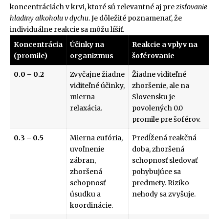
koncentráciách v krvi, ktoré sú relevantné aj pre
zisťovanie
hladiny alkoholu v dychu
. Je dôležité poznamenať, že
individuálne reakcie sa môžu líšiť.
Koncentrácia
Účinky na
Reakcie a vplyv na
(promile)
organizmus
šoférovanie
0.0 – 0.2
Zvyčajne žiadne
Žiadne viditeľné
viditeľné účinky,
zhoršenie, ale na
mierna
Slovensku je
relaxácia.
povolených 0.0
promile pre šoférov.
0.3 – 0.5
Mierna eufória,
Predĺžená reakčná
uvoľnenie
doba, zhoršená
zábran,
schopnosť sledovať
zhoršená
pohybujúce sa
schopnosť
predmety. Riziko
úsudku a
nehody sa zvyšuje.
koordinácie.