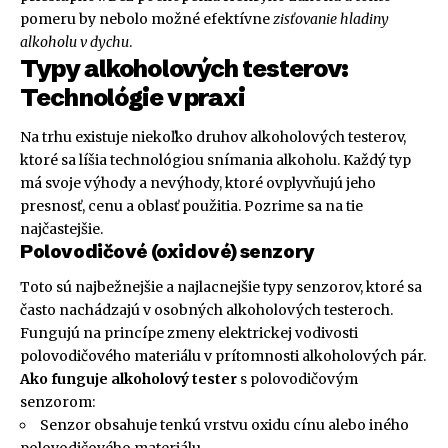
pomeru by nebolo možné efektívne
zisťovanie hladiny
alkoholu v dychu
.
Typy alkoholových testerov:
Technológie v praxi
Na trhu existuje niekoľko druhov alkoholových testerov,
ktoré sa líšia technológiou snímania alkoholu. Každý typ
má svoje výhody a nevýhody, ktoré ovplyvňujú jeho
presnosť, cenu a oblasť použitia. Pozrime sa na tie
najčastejšie.
Polovodičové (oxidové) senzory
Toto sú najbežnejšie a najlacnejšie typy senzorov, ktoré sa
často nachádzajú v osobných alkoholových testeroch.
Fungujú na princípe zmeny elektrickej vodivosti
polovodičového materiálu v prítomnosti alkoholových pár.
Ako funguje alkoholový tester
s polovodičovým
senzorom:
Senzor obsahuje tenkú vrstvu oxidu cínu alebo iného