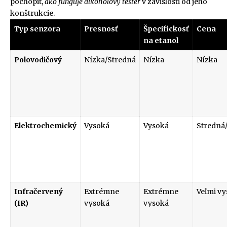
pochopiť,
ako funguje alkoholový tester
v závislosti od jeho
konštrukcie.
Typ senzora
Presnosť
Špecifickosť
Cena
na etanol
Polovodičový
Nízka/Stredná
Nízka
Nízka
Elektrochemický
Vysoká
Vysoká
Stredná
Infračervený
Extrémne
Extrémne
Veľmi v
(IR)
vysoká
vysoká