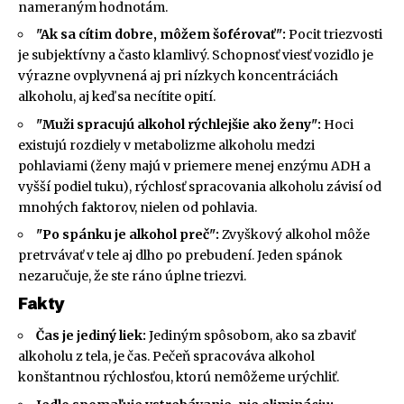
nameraným hodnotám.
"Ak sa cítim dobre, môžem šoférovať":
Pocit triezvosti
je subjektívny a často klamlivý. Schopnosť viesť vozidlo je
výrazne ovplyvnená aj pri nízkych koncentráciách
alkoholu, aj keď sa necítite opití.
"Muži spracujú alkohol rýchlejšie ako ženy":
Hoci
existujú rozdiely v metabolizme alkoholu medzi
pohlaviami (ženy majú v priemere menej enzýmu ADH a
vyšší podiel tuku), rýchlosť spracovania alkoholu závisí od
mnohých faktorov, nielen od pohlavia.
"Po spánku je alkohol preč":
Zvyškový alkohol môže
pretrvávať v tele aj dlho po prebudení. Jeden spánok
nezaručuje, že ste ráno úplne triezvi.
Fakty
Čas je jediný liek:
Jediným spôsobom, ako sa zbaviť
alkoholu z tela, je čas. Pečeň spracováva alkohol
konštantnou rýchlosťou, ktorú nemôžeme urýchliť.