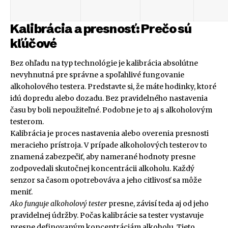
Kalibrácia a presnosť: Prečo sú
kľúčové
Bez ohľadu na typ technológie je kalibrácia absolútne
nevyhnutná pre správne a spoľahlivé fungovanie
alkoholového testera. Predstavte si, že máte hodinky, ktoré
idú dopredu alebo dozadu. Bez pravidelného nastavenia
času by boli nepoužiteľné. Podobne je to aj s alkoholovým
testerom.
Kalibrácia je proces nastavenia alebo overenia presnosti
meracieho prístroja. V prípade alkoholových testerov to
znamená zabezpečiť, aby namerané hodnoty presne
zodpovedali skutočnej koncentrácii alkoholu. Každý
senzor sa časom opotrebováva a jeho citlivosť sa môže
meniť.
Ako funguje alkoholový tester
presne, závisí teda aj od jeho
pravidelnej údržby. Počas kalibrácie sa tester vystavuje
presne definovaným koncentráciám alkoholu. Tieto