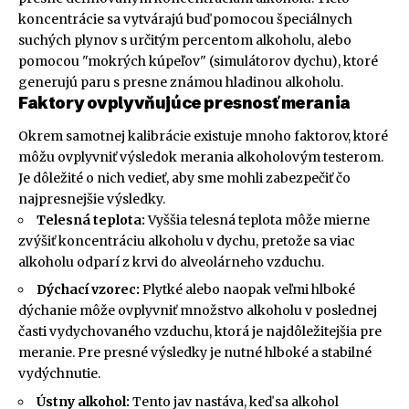
koncentrácie sa vytvárajú buď pomocou špeciálnych
suchých plynov s určitým percentom alkoholu, alebo
pomocou "mokrých kúpeľov" (simulátorov dychu), ktoré
generujú paru s presne známou hladinou alkoholu.
Faktory ovplyvňujúce presnosť merania
Okrem samotnej kalibrácie existuje mnoho faktorov, ktoré
môžu ovplyvniť výsledok merania alkoholovým testerom.
Je dôležité o nich vedieť, aby sme mohli zabezpečiť čo
najpresnejšie výsledky.
Telesná teplota:
Vyššia telesná teplota môže mierne
zvýšiť koncentráciu alkoholu v dychu, pretože sa viac
alkoholu odparí z krvi do alveolárneho vzduchu.
Dýchací vzorec:
Plytké alebo naopak veľmi hlboké
dýchanie môže ovplyvniť množstvo alkoholu v poslednej
časti vydychovaného vzduchu, ktorá je najdôležitejšia pre
meranie. Pre presné výsledky je nutné hlboké a stabilné
vydýchnutie.
Ústny alkohol:
Tento jav nastáva, keď sa alkohol