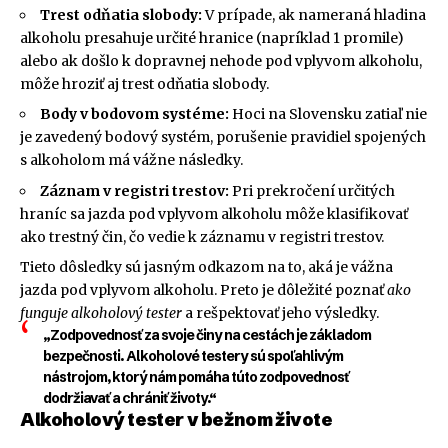
Trest odňatia slobody:
V prípade, ak nameraná hladina
alkoholu presahuje určité hranice (napríklad 1 promile)
alebo ak došlo k dopravnej nehode pod vplyvom alkoholu,
môže hroziť aj trest odňatia slobody.
Body v bodovom systéme:
Hoci na Slovensku zatiaľ nie
je zavedený bodový systém, porušenie pravidiel spojených
s alkoholom má vážne následky.
Záznam v registri trestov:
Pri prekročení určitých
hraníc sa jazda pod vplyvom alkoholu môže klasifikovať
ako trestný čin, čo vedie k záznamu v registri trestov.
Tieto dôsledky sú jasným odkazom na to, aká je vážna
jazda pod vplyvom alkoholu. Preto je dôležité poznať
ako
funguje alkoholový tester
a rešpektovať jeho výsledky.
„Zodpovednosť za svoje činy na cestách je základom
bezpečnosti. Alkoholové testery sú spoľahlivým
nástrojom, ktorý nám pomáha túto zodpovednosť
dodržiavať a chrániť životy.“
Alkoholový tester v bežnom živote