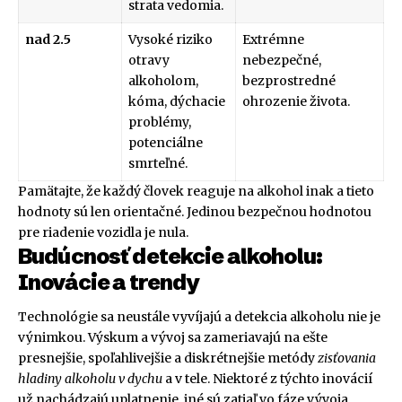
strata vedomia.
nad 2.5
Vysoké riziko
Extrémne
otravy
nebezpečné,
alkoholom,
bezprostredné
kóma, dýchacie
ohrozenie života.
problémy,
potenciálne
smrteľné.
Pamätajte, že každý človek reaguje na alkohol inak a tieto
hodnoty sú len orientačné. Jedinou bezpečnou hodnotou
pre riadenie vozidla je nula.
Budúcnosť detekcie alkoholu:
Inovácie a trendy
Technológie sa neustále vyvíjajú a detekcia alkoholu nie je
výnimkou. Výskum a vývoj sa zameriavajú na ešte
presnejšie, spoľahlivejšie a diskrétnejšie metódy
zisťovania
hladiny alkoholu v dychu
a v tele. Niektoré z týchto inovácií
už nachádzajú uplatnenie, iné sú zatiaľ vo fáze vývoja.