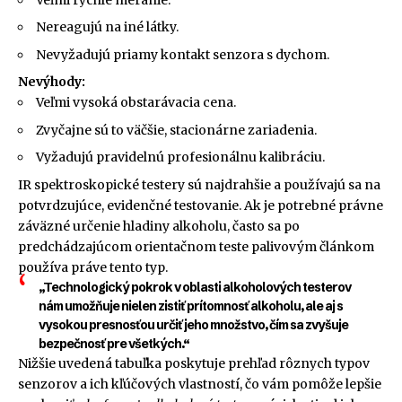
Nereagujú na iné látky.
Nevyžadujú priamy kontakt senzora s dychom.
Nevýhody:
Veľmi vysoká obstarávacia cena.
Zvyčajne sú to väčšie, stacionárne zariadenia.
Vyžadujú pravidelnú profesionálnu kalibráciu.
IR spektroskopické testery sú najdrahšie a používajú sa na
potvrdzujúce, evidenčné testovanie. Ak je potrebné právne
záväzné určenie hladiny alkoholu, často sa po
predchádzajúcom orientačnom teste palivovým článkom
používa práve tento typ.
„Technologický pokrok v oblasti alkoholových testerov
nám umožňuje nielen zistiť prítomnosť alkoholu, ale aj s
vysokou presnosťou určiť jeho množstvo, čím sa zvyšuje
bezpečnosť pre všetkých.“
Nižšie uvedená tabuľka poskytuje prehľad rôznych typov
senzorov a ich kľúčových vlastností, čo vám pomôže lepšie