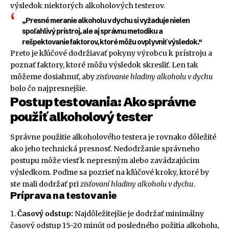
výsledok niektorých alkoholových testerov.
„Presné meranie alkoholu v dychu si vyžaduje nielen
spoľahlivý prístroj, ale aj správnu metodiku a
rešpektovanie faktorov, ktoré môžu ovplyvniť výsledok.“
Preto je kľúčové dodržiavať pokyny výrobcu k prístroju a
poznať faktory, ktoré môžu výsledok skresliť. Len tak
môžeme dosiahnuť, aby
zisťovanie hladiny alkoholu v dychu
bolo čo najpresnejšie.
Postup testovania: Ako správne
použiť alkoholový tester
Správne použitie alkoholového testera je rovnako dôležité
ako jeho technická presnosť. Nedodržanie správneho
postupu môže viesť k nepresným alebo zavádzajúcim
výsledkom. Poďme sa pozrieť na kľúčové kroky, ktoré by
ste mali dodržať pri
zisťovaní hladiny alkoholu v dychu
.
Príprava na testovanie
Časový odstup:
Najdôležitejšie je dodržať minimálny
časový odstup 15-20 minút od posledného požitia alkoholu,