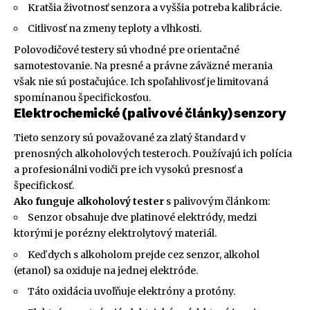
Kratšia životnosť senzora a vyššia potreba kalibrácie.
Citlivosť na zmeny teploty a vlhkosti.
Polovodičové testery sú vhodné pre orientačné
samotestovanie. Na presné a právne záväzné merania
však nie sú postačujúce. Ich spoľahlivosť je limitovaná
spomínanou špecifickosťou.
Elektrochemické (palivové články) senzory
Tieto senzory sú považované za zlatý štandard v
prenosných alkoholových testeroch. Používajú ich polícia
a profesionálni vodiči pre ich vysokú presnosť a
špecifickosť.
Ako funguje alkoholový tester
s palivovým článkom:
Senzor obsahuje dve platinové elektródy, medzi
ktorými je porézny elektrolytový materiál.
Keď dych s alkoholom prejde cez senzor, alkohol
(etanol) sa oxiduje na jednej elektróde.
Táto oxidácia uvoľňuje elektróny a protóny.