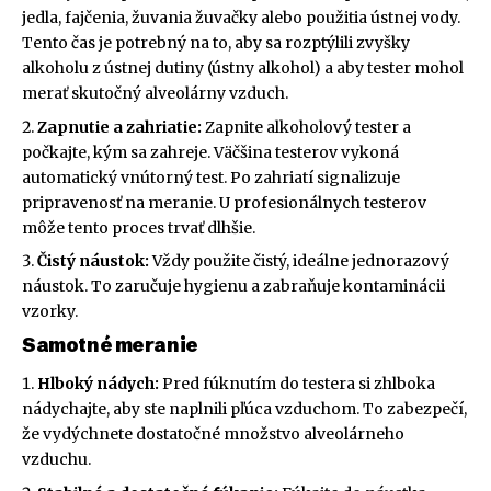
jedla, fajčenia, žuvania žuvačky alebo použitia ústnej vody.
Tento čas je potrebný na to, aby sa rozptýlili zvyšky
alkoholu z ústnej dutiny (ústny alkohol) a aby tester mohol
merať skutočný alveolárny vzduch.
Zapnutie a zahriatie:
Zapnite alkoholový tester a
počkajte, kým sa zahreje. Väčšina testerov vykoná
automatický vnútorný test. Po zahriatí signalizuje
pripravenosť na meranie. U profesionálnych testerov
môže tento proces trvať dlhšie.
Čistý náustok:
Vždy použite čistý, ideálne jednorazový
náustok. To zaručuje hygienu a zabraňuje kontaminácii
vzorky.
Samotné meranie
Hlboký nádych:
Pred fúknutím do testera si zhlboka
nádychajte, aby ste naplnili pľúca vzduchom. To zabezpečí,
že vydýchnete dostatočné množstvo alveolárneho
vzduchu.