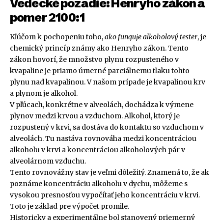
Vedecké pozadie: Henryho zákon a
pomer 2100:1
Kľúčom k pochopeniu toho,
ako funguje alkoholový tester
, je
chemický princíp známy ako Henryho zákon. Tento
zákon hovorí, že množstvo plynu rozpusteného v
kvapaline je priamo úmerné parciálnemu tlaku tohto
plynu nad kvapalinou. V našom prípade je kvapalinou krv
a plynom je alkohol.
V pľúcach, konkrétne v alveolách, dochádza k výmene
plynov medzi krvou a vzduchom. Alkohol, ktorý je
rozpustený v krvi, sa dostáva do kontaktu so vzduchom v
alveolách. Tu nastáva rovnováha medzi koncentráciou
alkoholu v krvi a koncentráciou alkoholových pár v
alveolárnom vzduchu.
Tento rovnovážny stav je veľmi dôležitý. Znamená to, že ak
poznáme koncentráciu alkoholu v dychu, môžeme s
vysokou presnosťou vypočítať jeho koncentráciu v krvi.
Toto je základ pre výpočet promile.
Historicky a experimentálne bol stanovený priemerný