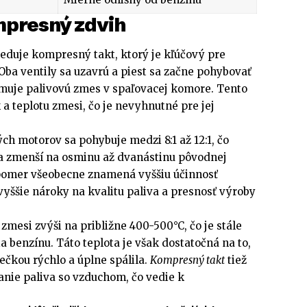
mpresný zdvih
eduje kompresný takt, ktorý je kľúčový pre
Oba ventily sa uzavrú a piest sa začne pohybovať
uje palivovú zmes v spaľovacej komore. Tento
 a teplotu zmesi, čo je nevyhnutné pre jej
 motorov sa pohybuje medzi 8:1 až 12:1, čo
a zmenší na osminu až dvanástinu pôvodnej
pomer všeobecne znamená vyššiu účinnosť
vyššie nároky na kvalitu paliva a presnosť výroby
zmesi zvýši na približne 400-500°C, čo je stále
 benzínu. Táto teplota je však dostatočná na to,
ečkou rýchlo a úplne spálila.
Kompresný takt
tiež
anie paliva so vzduchom, čo vedie k