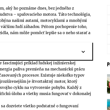
ým, aký ho poznáme dnes, bez jedného z
ľudstva – spaľovacieho motora. Táto technológia,
 pohýna našimi autami, motocyklami a mnohými
e väčšinu ľudí záhadou. Pritom pochopenie toho,
zidla, nám môže pomôcť lepšie sa o neho starať a
 fascinujúci príklad ľudskej inžinierskej
P
energia paliva premieňa na mechanickú prácu
asovaných procesov. Existuje niekoľko typov
jrozšírenejším je štvortaktný motor, ktorý
 svojho cyklu na vytvorenie pohybu. Každý z
ifickú úlohu a všetky musia fungovať v dokonalej
sa dozviete všetko podstatné o fungovaní