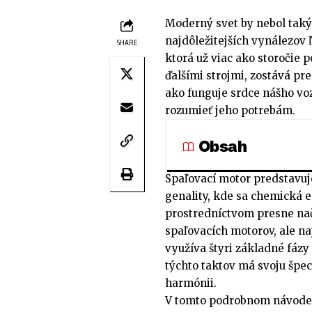
Moderný svet by nebol tak
najdôležitejších vynálezov 
SHARE
ktorá už viac ako storočie
ďalšími strojmi, zostává pr
ako funguje srdce nášho vo
rozumieť jeho potrebám.
Obsah
Spaľovací motor predstavuje
genality, kde sa chemická 
prostredníctvom presne nač
spaľovacích motorov, ale na
využíva štyri základné fázy
týchto taktov má svoju špec
harmónii.
V tomto podrobnom návode 