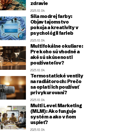
zdravie
2025.10.04.
Sila modrej farby:
Objav tajomstvo
pokoja a kreativity v
psychológii farieb
2025.10.04.
Multifokálne okuliare:
Pre koho sú vhodné a
aké sú skúsenosti
používateľov?
2025.10.04.
Termostatické ventily
na radiátoroch: Prečo
sa oplatí ich používať
pri vykurovaní?
2025.10.04.
Multi Level Marketing
(MLM): Ako funguje
systém a ako v ňom
uspieť?
2025.10.04.