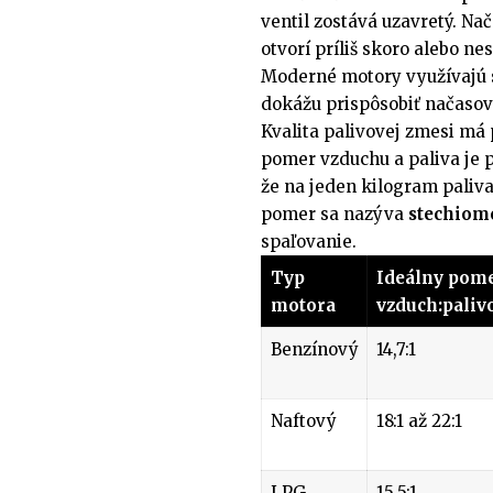
ventil zostává uzavretý. Nač
otvorí príliš skoro alebo n
Moderné motory využívajú s
dokážu prispôsobiť načas
Kvalita palivovej zmesi má
pomer vzduchu a paliva je p
že na jeden kilogram paliv
pomer sa nazýva
stechiom
spaľovanie.
Typ
Ideálny pom
motora
vzduch:paliv
Benzínový
14,7:1
Naftový
18:1 až 22:1
LPG
15,5:1