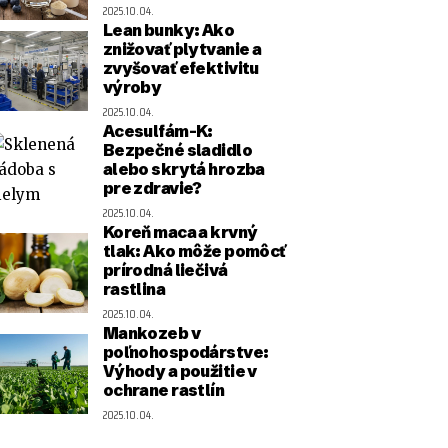
2025.10.04.
Lean bunky: Ako
znižovať plytvanie a
zvyšovať efektivitu
výroby
2025.10.04.
Acesulfám-K:
Bezpečné sladidlo
alebo skrytá hrozba
pre zdravie?
2025.10.04.
Koreň maca a krvný
tlak: Ako môže pomôcť
prírodná liečivá
rastlina
2025.10.04.
Mankozeb v
poľnohospodárstve:
Výhody a použitie v
ochrane rastlín
2025.10.04.