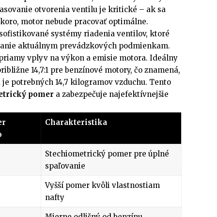
asovanie otvorenia ventilu je kritické – ak sa
eskoro, motor nebude pracovať optimálne.
ofistikované systémy riadenia ventilov, ktoré
ovanie aktuálnym prevádzkových podmienkam.
 priamy vplyv na výkon a emisie motora. Ideálny
ribližne 14,7:1 pre benzínové motory, čo znamená,
a je potrebných 14,7 kilogramov vzduchu. Tento
etrický pomer
a zabezpečuje najefektívnejšie
er
Charakteristika
o
Stechiometrický pomer pre úplné
spaľovanie
Vyšší pomer kvôli vlastnostiam
nafty
Mierne odlišný od benzínu