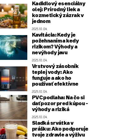
Kadidlový esenciálny
olej: Prírodný liek a
kozmetický zázrak v
jednom
2025.10.04.
Kavitácia: Kedy je
požehnaním a kedy
rizikom? Výhody a
nevýhody javu
2025.10.04.
Vrstvový zásobník
teplej vody: Ako
funguje a ako ho
používať efektívne
2025.10.04.
PVC podlaha: Na čo si
dať pozor pred kúpou –
výhody a riziká
2025.10.04.
Sladká srvátka v
prášku: Ako podporuje
tvoje zdravie a výživu