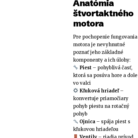
Anatómia
štvortaktného
motora
Pre pochopenie fungovania
motora je nevyhnutné
poznať jeho základné
komponenty a ich úlohy:
Piest
– pohyblivá časť,
ktorá sa posúva hore a dole
vo valci
Kľuková hriadeľ
–
konvertuje priamočiary
pohyb piestu na rotačný
pohyb
Ojnica
– spája piest s
kľukovou hriadeľou
Ventily
– riadia prívod