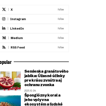
Follow
X
Follow
Instagram
Follow
LinkedIn
Follow
Medium
Follow
RSS Feed
opular
Semienka granátového
jablka: Úžasné účinky
pre krásu zvnútra aj
ochranu zvonka
2025.10.04.
Špongiózny koral a
jeho vplyv na
ekosystém a ľudské