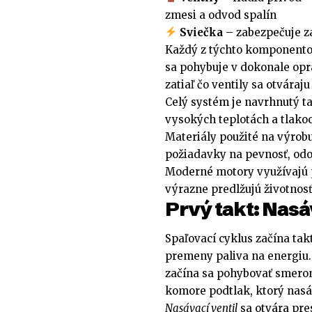
zmesi a odvod spalín
Sviečka
– zabezpečuje z
Každý z týchto komponento
sa pohybuje v dokonale opr
zatiaľ čo ventily sa otvára
Celý systém je navrhnutý ta
vysokých teplotách a tlako
Materiály použité na výrob
požiadavky na pevnosť, od
Moderné motory využívajú p
výrazne predlžujú životnos
Prvý takt: Nasá
Spaľovací cyklus začína tak
premeny paliva na energiu. 
začína sa pohybovať smerom
komore podtlak, ktorý nasá
Nasávací ventil
sa otvára pre