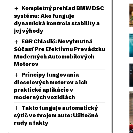
Kompletný prehľad BMW DSC
systému: Ako funguje
dynamická kontrola stability a
jej výhody
EGR Chladič: Nevyhnutná
Súčasť Pre Efektívnu Prevádzku
Moderných Automobilových
Motorov
Princípy fungovania
dieselových motorov a ich
praktické aplikácie v
moderných vozidlách
Takto funguje automatický
sýtič vo tvojom aute: Užitočné
rady a fakty