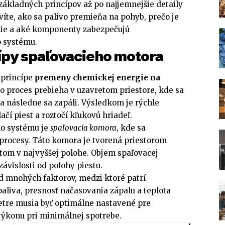
základných princípov až po najjemnejšie detaily
víte, ako sa palivo premieňa na pohyb, prečo je
nie a aké komponenty zabezpečujú
 systému.
ípy spaľovacieho motora
 princípe
premeny chemickej energie na
to proces prebieha v uzavretom priestore, kde sa
a následne sa zapáli. Výsledkom je rýchle
lačí piest a roztočí kľukovú hriadeľ.
o systému je
spaľovacia komora
, kde sa
 procesy. Táto komora je tvorená priestorom
tom v najvyššej polohe. Objem spaľovacej
ávislosti od polohy piestu.
od mnohých faktorov, medzi ktoré patrí
aliva, presnosť načasovania zápalu a teplota
etre musia byť optimálne nastavené pre
ýkonu pri minimálnej spotrebe.