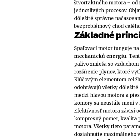
štvortaktného motora – od 
jednotlivých procesov. Obja
dôležité správne načasova
bezproblémový chod celého
Základné princ
Spaľovací motor funguje na
mechanickú energiu
. Ten
palivo zmieša so vzduchom 
rozšírenie plynov, ktoré vyt
Kľúčovým elementom celéh
odohrávajú všetky dôležité
medzi hlavou motora a pies
komory sa neustále mení v z
Efektívnosť motora závisí 
kompresný pomer, kvalita p
motora. Všetky tieto param
dosiahnutie maximálneho v