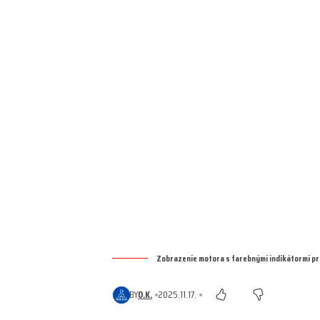
Zobrazenie motora s farebnými indikátormi pre 
BY
O.K.
2025.11.17.