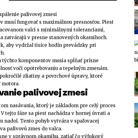
apálenie palivovej zmesi
v musí fungovať s maximálnou presnosťou. Piest
acovanom valci s minimálnymi toleranciami,
ju a zatvárajú v presne stanovených okamihoch.
k, aby vydržal tisíce hodín prevádzky pri
ch.
u týchto komponentov musia spĺňať prísne
olnosť voči opotrebovaniu a tepelným zmenám.
okročilé zliatiny a povrchové úpravy, ktoré
ť motora.
vanie palivovej zmesi
tom nasávania, ktorý je základom pre celý proces
V tejto fáze sa piest nachádza v hornej úvrati a
 nadol. Tento pohyb vytvára v spaľovacej
va palivovú zmes do valca.
sne v správnom okamihu, zatiaľ čo výfukový