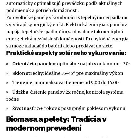
automaticky optimalizujú prevádzku podľa aktuálnych
podmienok a potrieb domácnosti.
Fotovoltické panely v kombinácii s tepelnými čerpadlami
vytvárajú synergický efekt. Elektrická energia z panelov
napája tepelné čerpadlo, čím sa dosahuje takmer úplná
energetická nezávislosť domácnosti. Prebytočná energia
sa môže ukladať do batérií alebo predávať do siete.
Praktické aspekty solárneho vykurovania:
Orientácia panelov
: optimálne na juh s odklonom ±30°
Sklon strechy
: ideálne 35-45° pre maximálny výkon
Tienenie
: minimalizovať tienenie od 9:00 do 15:00
Údržba
: čistenie panelov 2x ročne, kontrola systému
ročne
Životnosť
: 25+ rokov s postupným poklesom výkonu
Biomasa a pelety: Tradícia v
modernom prevedení