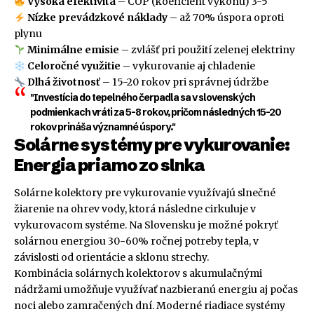
Vysoká efektivita
– COP (koeficient výkonu) 3-5
Nízke prevádzkové náklady
– až 70% úspora oproti
plynu
Minimálne emisie
– zvlášť pri použití zelenej elektriny
Celoročné využitie
– vykurovanie aj chladenie
Dlhá životnosť
– 15-20 rokov pri správnej údržbe
"Investícia do tepelného čerpadla sa v slovenských
podmienkach vráti za 5-8 rokov, pričom následných 15-20
rokov prináša významné úspory."
Solárne systémy pre vykurovanie:
Energia priamo zo slnka
Solárne kolektory pre vykurovanie využívajú slnečné
žiarenie na ohrev vody, ktorá následne cirkuluje v
vykurovacom systéme. Na Slovensku je možné pokryť
solárnou energiou 30-60% ročnej potreby tepla, v
závislosti od orientácie a sklonu strechy.
Kombinácia solárnych kolektorov s akumulačnými
nádržami umožňuje využívať nazbieranú energiu aj počas
noci alebo zamračených dní. Moderné riadiace systémy