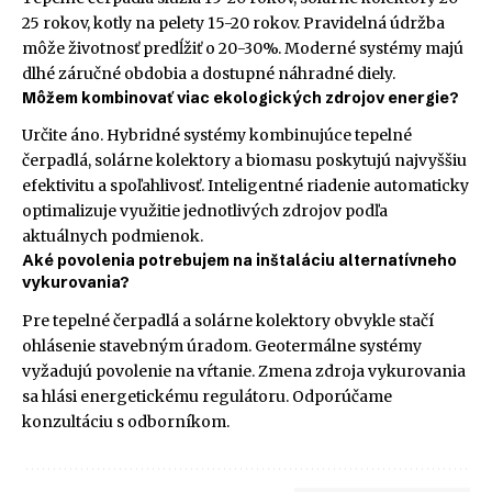
25 rokov, kotly na pelety 15-20 rokov. Pravidelná údržba
môže životnosť predĺžiť o 20-30%. Moderné systémy majú
dlhé záručné obdobia a dostupné náhradné diely.
Môžem kombinovať viac ekologických zdrojov energie?
Určite áno. Hybridné systémy kombinujúce tepelné
čerpadlá, solárne kolektory a biomasu poskytujú najvyššiu
efektivitu a spoľahlivosť. Inteligentné riadenie automaticky
optimalizuje využitie jednotlivých zdrojov podľa
aktuálnych podmienok.
Aké povolenia potrebujem na inštaláciu alternatívneho
vykurovania?
Pre tepelné čerpadlá a solárne kolektory obvykle stačí
ohlásenie stavebným úradom. Geotermálne systémy
vyžadujú povolenie na vŕtanie. Zmena zdroja vykurovania
sa hlási energetickému regulátoru. Odporúčame
konzultáciu s odborníkom.