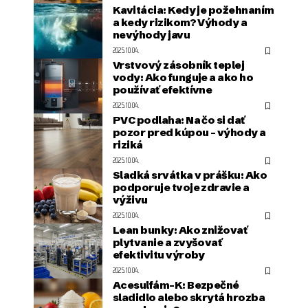
Kavitácia: Kedy je požehnaním
a kedy rizikom? Výhody a
nevýhody javu
2025.10.04.
Vrstvový zásobník teplej
vody: Ako funguje a ako ho
používať efektívne
2025.10.04.
PVC podlaha: Na čo si dať
pozor pred kúpou – výhody a
riziká
2025.10.04.
Sladká srvátka v prášku: Ako
podporuje tvoje zdravie a
výživu
2025.10.04.
Lean bunky: Ako znižovať
plytvanie a zvyšovať
efektivitu výroby
2025.10.04.
Acesulfám-K: Bezpečné
sladidlo alebo skrytá hrozba