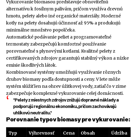
Vykurovanie biomasou predstavuje obnoviteľnú
alternatívu k fosílnym palivám, pričom využíva drevnú
hmotu, pelety alebo iné organické materiály. Moderné
kotly na pelety dosahujú účinnosť až 95% a produkujú
minimálne množstvo popolčeka.
Automatické podávanie peliet a programovateľné
termostaty zabezpečujú komfortné používanie
porovnateľné s plynovými kotlami. Kvalitné pelety z
certifikovaných zdrojov garantujú stabilný výkon a nízke
emisie škodlivých látok.
Kombinované systémy umožňujú využívanie rôznych
druhov biomasy podľa dostupnosti a ceny. V lete môže
systém slúžiť len na ohrev úžitkovej vody, zatiaľ čo v zime
zabezpečuje komplexné vykurovanie celej domácnosti.
"Pelety z miestnych zdrojov znižujú dopravné náklady a
podporujú regionálnu ekonomiku, pričom zachovávajú
uhlíkovú neutralitu."
Porovnanie typov biomasy pre vykurovanie:
Typ
Výhrevnosť
Cena
Obsah
Údržba