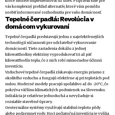
ktoré môžete implementovať už dnes. Pripravili sme pre
vás komplexný prehľad alternatív, ktoré vám pomôžu
urobiť informované rozhodnutia pre vašu domácnosť.
Tepelné čerpadlá: Revolúcia v
domácom vykurovaní
Tepelné čerpadlá predstavujú jednu z najefektívnejších
technológií súčasnosti pre udržateľné vykurovanie
domácností. Tieto zariadenia dokážu z jednej
kilowatthodiny elektriny vyprodukovať tri až päť
kilowatthodín tepla, čo z nich robí mimoriadne účinnú
investíciu.
Vzduchové tepelné čerpadlá získavaju energiu priamo z
okolitého vzduchu a fungujú efektívne aj pri teplotách pod
nulou. Moderné modely pracujú spoľahlivo až do -20°C, čo
pokrýva väčšinu klimatických podmienok na Slovensku.
Inštalácia je relatívne jednoduchá a nevyžaduje si
rozsiahle stavebné úpravy.
Geotermálne systémy využívajú stabilnú teplotu pôdy
alebo podzemnej vody. Hoci počiatočná investícia je vyššia