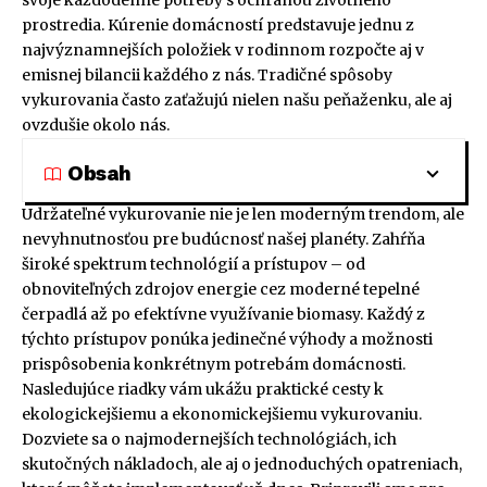
svoje každodenné potreby s ochranou životného
prostredia. Kúrenie domácností predstavuje jednu z
najvýznamnejších položiek v rodinnom rozpočte aj v
emisnej bilancii každého z nás. Tradičné spôsoby
vykurovania často zaťažujú nielen našu peňaženku, ale aj
ovzdušie okolo nás.
Obsah
Udržateľné vykurovanie nie je len moderným trendom, ale
nevyhnutnosťou pre budúcnosť našej planéty. Zahŕňa
široké spektrum technológií a prístupov – od
obnoviteľných zdrojov energie cez moderné tepelné
čerpadlá až po efektívne využívanie biomasy. Každý z
týchto prístupov ponúka jedinečné výhody a možnosti
prispôsobenia konkrétnym potrebám domácnosti.
Nasledujúce riadky vám ukážu praktické cesty k
ekologickejšiemu a ekonomickejšiemu vykurovaniu.
Dozviete sa o najmodernejších technológiách, ich
skutočných nákladoch, ale aj o jednoduchých opatreniach,