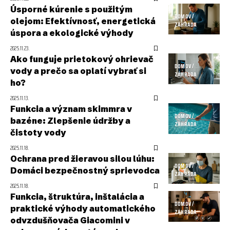
Úsporné kúrenie s použitým
DOMOV /
olejom: Efektívnosť, energetická
ZÁHRADA
úspora a ekologické výhody
2025.11.23.
Ako funguje prietokový ohrievač
DOMOV /
vody a prečo sa oplatí vybrať si
ZÁHRADA
ho?
2025.11.13.
Funkcia a význam skimmra v
DOMOV /
bazéne: Zlepšenie údržby a
ZÁHRADA
čistoty vody
2025.11.18.
Ochrana pred žieravou silou lúhu:
DOMOV /
Domáci bezpečnostný sprievodca
ZÁHRADA
2025.11.18.
Funkcia, štruktúra, inštalácia a
DOMOV /
praktické výhody automatického
ZÁHRADA
odvzdušňovača Giacomini v