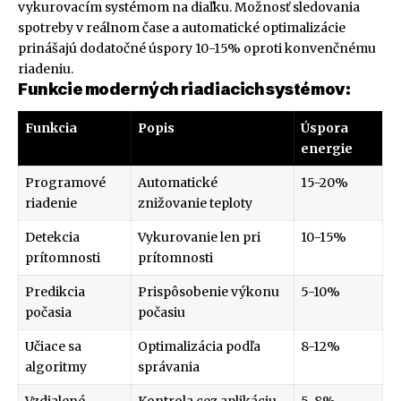
vykurovacím systémom na diaľku. Možnosť sledovania
spotreby v reálnom čase a automatické optimalizácie
prinášajú dodatočné úspory 10-15% oproti konvenčnému
riadeniu.
Funkcie moderných riadiacich systémov:
Funkcia
Popis
Úspora
energie
Programové
Automatické
15-20%
riadenie
znižovanie teploty
Detekcia
Vykurovanie len pri
10-15%
prítomnosti
prítomnosti
Predikcia
Prispôsobenie výkonu
5-10%
počasia
počasiu
Učiace sa
Optimalizácia podľa
8-12%
algoritmy
správania