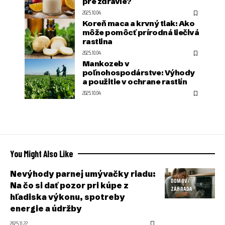
pre zdravie?
2025.10.04.
Koreň maca a krvný tlak: Ako
môže pomôcť prírodná liečivá
rastlina
2025.10.04.
Mankozeb v
poľnohospodárstve: Výhody
a použitie v ochrane rastlín
2025.10.04.
You Might Also Like
Nevýhody parnej umývačky riadu:
DOMOV /
Na čo si dať pozor pri kúpe z
ZÁHRADA
hľadiska výkonu, spotreby
energie a údržby
2025.11.22.