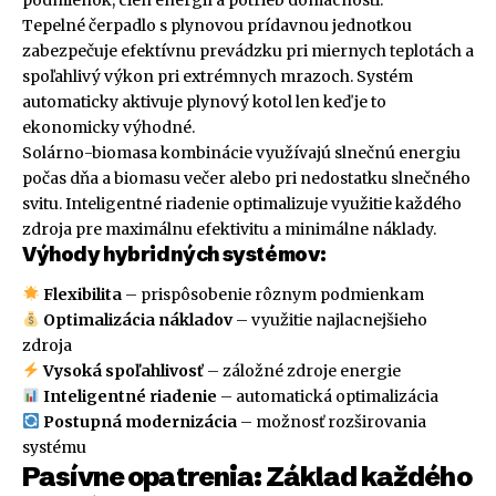
podmienok, cien energií a potrieb domácnosti.
Tepelné čerpadlo s plynovou prídavnou jednotkou
zabezpečuje efektívnu prevádzku pri miernych teplotách a
spoľahlivý výkon pri extrémnych mrazoch. Systém
automaticky aktivuje plynový kotol len keď je to
ekonomicky výhodné.
Solárno-biomasa kombinácie využívajú slnečnú energiu
počas dňa a biomasu večer alebo pri nedostatku slnečného
svitu. Inteligentné riadenie optimalizuje využitie každého
zdroja pre maximálnu efektivitu a minimálne náklady.
Výhody hybridných systémov:
Flexibilita
– prispôsobenie rôznym podmienkam
Optimalizácia nákladov
– využitie najlacnejšieho
zdroja
Vysoká spoľahlivosť
– záložné zdroje energie
Inteligentné riadenie
– automatická optimalizácia
Postupná modernizácia
– možnosť rozširovania
systému
Pasívne opatrenia: Základ každého