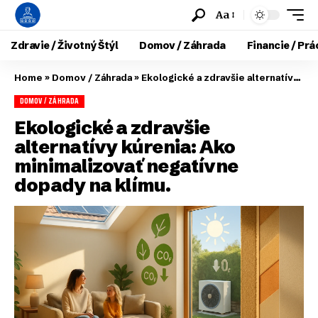
Aa
Zdravie / Životný Štýl
Domov / Záhrada
Financie / Prá
Home
»
Domov / Záhrada
»
Ekologické a zdravšie alternatívy kúrenia: Ako minimalizovať negatívne dopady na klímu.
DOMOV / ZÁHRADA
Ekologické a zdravšie
alternatívy kúrenia: Ako
minimalizovať negatívne
dopady na klímu.