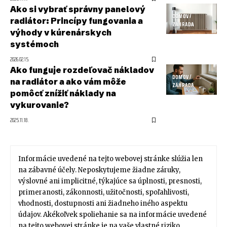
Ako si vybrať správny panelový
DOMOV /
radiátor: Princípy fungovania a
ZÁHRADA
výhody v kúrenárskych
systémoch
2026.02.15.
Ako funguje rozdeľovač nákladov
DOMOV /
na radiátor a ako vám môže
ZÁHRADA
pomôcť znížiť náklady na
vykurovanie?
2025.11.18.
Informácie uvedené na tejto webovej stránke slúžia len
na zábavné účely. Neposkytujeme žiadne záruky,
výslovné ani implicitné, týkajúce sa úplnosti, presnosti,
primeranosti, zákonnosti, užitočnosti, spoľahlivosti,
vhodnosti, dostupnosti ani žiadneho iného aspektu
údajov. Akékoľvek spoliehanie sa na informácie uvedené
na tejto webovej stránke je na vaše vlastné riziko.