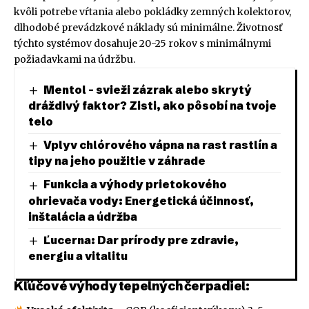
kvôli potrebe vŕtania alebo pokládky zemných kolektorov,
dlhodobé prevádzkové náklady sú minimálne. Životnosť
týchto systémov dosahuje 20-25 rokov s minimálnymi
požiadavkami na údržbu.
Mentol – svieži zázrak alebo skrytý
dráždivý faktor? Zisti, ako pôsobí na tvoje
telo
Vplyv chlórového vápna na rast rastlín a
tipy na jeho použitie v záhrade
Funkcia a výhody prietokového
ohrievača vody: Energetická účinnosť,
inštalácia a údržba
Ľucerna: Dar prírody pre zdravie,
energiu a vitalitu
Kľúčové výhody tepelných čerpadiel: