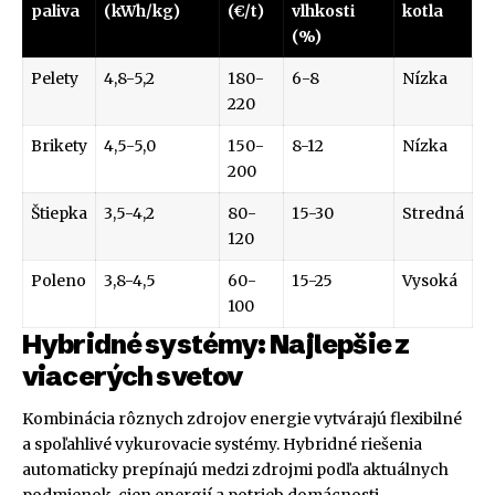
paliva
(kWh/kg)
(€/t)
vlhkosti
kotla
(%)
Pelety
4,8-5,2
180-
6-8
Nízka
220
Brikety
4,5-5,0
150-
8-12
Nízka
200
Štiepka
3,5-4,2
80-
15-30
Stredná
120
Poleno
3,8-4,5
60-
15-25
Vysoká
100
Hybridné systémy: Najlepšie z
viacerých svetov
Kombinácia rôznych zdrojov energie vytvárajú flexibilné
a spoľahlivé vykurovacie systémy. Hybridné riešenia
automaticky prepínajú medzi zdrojmi podľa aktuálnych