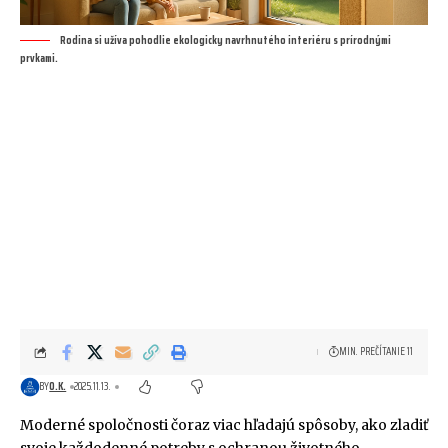
Rodina si užíva pohodlie ekologicky navrhnutého interiéru s prírodnými
prvkami.
MIN. PREČÍTANIE 11
BY
O.K.
2025.11.13.
Moderné spoločnosti čoraz viac hľadajú spôsoby, ako zladiť