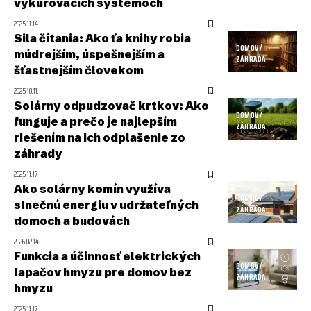
vykurovacích systémoch
2025.11.14.
Sila čítania: Ako ťa knihy robia
DOMOV /
múdrejším, úspešnejším a
ZÁHRADA
šťastnejším človekom
2025.10.11.
Solárny odpudzovač krtkov: Ako
DOMOV /
funguje a prečo je najlepším
ZÁHRADA
riešením na ich odplašenie zo
záhrady
2025.11.17.
Ako solárny komín využíva
DOMOV /
slnečnú energiu v udržateľných
ZÁHRADA
domoch a budovách
2026.02.14.
Funkcia a účinnosť elektrických
DOMOV /
lapačov hmyzu pre domov bez
ZÁHRADA
hmyzu
2025.11.17.