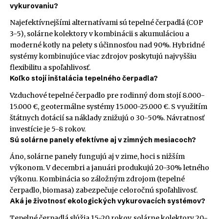
vykurovaniu?
Najefektívnejšími alternatívami sú tepelné čerpadlá (COP
3-5), solárne kolektory v kombinácii s akumuláciou a
moderné kotly na pelety s účinnosťou nad 90%. Hybridné
systémy kombinujúce viac zdrojov poskytujú najvyššiu
flexibilitu a spoľahlivosť.
Koľko stojí inštalácia tepelného čerpadla?
Vzduchové tepelné čerpadlo pre rodinný dom stojí 8.000-
15.000 €, geotermálne systémy 15.000-25.000 €. S využitím
štátnych dotácií sa náklady znižujú o 30-50%. Návratnosť
investície je 5-8 rokov.
Sú solárne panely efektívne aj v zimných mesiacoch?
Áno, solárne panely fungujú aj v zime, hoci s nižším
výkonom. V decembri a januári produkujú 20-30% letného
výkonu. Kombinácia so záložným zdrojom (tepelné
čerpadlo, biomasa) zabezpečuje celoročnú spoľahlivosť.
Aká je životnosť ekologických vykurovacích systémov?
Tepelné čerpadlá slúžia 15-20 rokov, solárne kolektory 20-