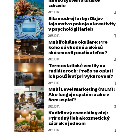
na ekosystém a ľudské
zdravie
2025.10.04.
Sila modrej farby: Objav
tajomstvo pokoja a kreativity
v psychológii farieb
2025.10.04.
Multifokálne okuliare: Pre
koho sú vhodné a aké sú
skúsenosti používateľov?
2025.10.04.
Termostatické ventily na
radiátoroch: Prečo sa oplatí
ich používať pri vykurovaní?
2025.10.04.
Multi Level Marketing (MLM):
Ako funguje systém a ako v
ňom uspieť?
2025.10.04.
Kadidlový esenciálny olej:
Prírodný liek a kozmetický
zázrak v jednom
2025.10.04.