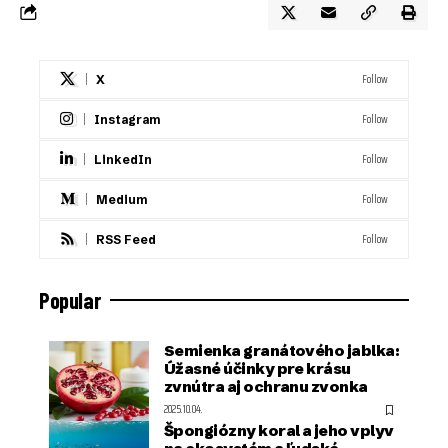
Follow
X
Follow
Instagram
Follow
LinkedIn
Follow
Medium
Follow
RSS Feed
Popular
Semienka granátového jablka:
Úžasné účinky pre krásu
zvnútra aj ochranu zvonka
2025.10.04.
Špongiózny koral a jeho vplyv