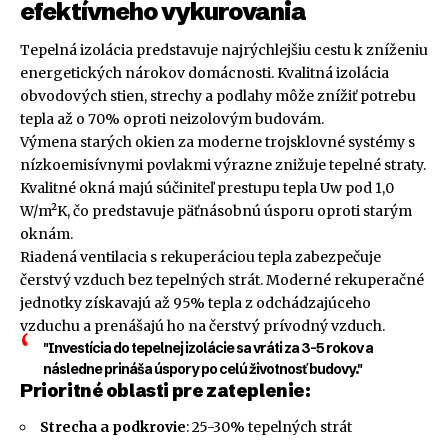
efektívneho vykurovania
Tepelná izolácia predstavuje najrýchlejšiu cestu k zníženiu
energetických nárokov domácnosti. Kvalitná izolácia
obvodových stien, strechy a podlahy môže znížiť potrebu
tepla až o 70% oproti neizolovým budovám.
Výmena starých okien za moderne trojsklovné systémy s
nízkoemisívnymi povlakmi výrazne znižuje tepelné straty.
Kvalitné okná majú súčiniteľ prestupu tepla Uw pod 1,0
W/m²K, čo predstavuje päťnásobnú úsporu oproti starým
oknám.
Riadená ventilacia s rekuperáciou tepla zabezpečuje
čerstvý vzduch bez tepelných strát. Moderné rekuperačné
jednotky získavajú až 95% tepla z odchádzajúceho
vzduchu a prenášajú ho na čerstvý prívodný vzduch.
"Investícia do tepelnej izolácie sa vráti za 3-5 rokov a
následne prináša úspory po celú životnosť budovy."
Prioritné oblasti pre zateplenie:
Strecha a podkrovie
: 25-30% tepelných strát