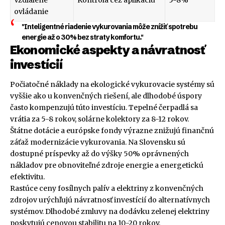
Vzdialené
Kontrola cez aplikáciu
5-8%
ovládanie
"Inteligentné riadenie vykurovania môže znížiť spotrebu
energie až o 30% bez straty komfortu."
Ekonomické aspekty a návratnosť
investícií
Počiatočné náklady na ekologické vykurovacie systémy sú
vyššie ako u konvenčných riešení, ale dlhodobé úspory
často kompenzujú túto investíciu. Tepelné čerpadlá sa
vrátia za 5-8 rokov, solárne kolektory za 8-12 rokov.
Štátne dotácie a európske fondy výrazne znižujú finančnú
záťaž modernizácie vykurovania. Na Slovensku sú
dostupné príspevky až do výšky 50% oprávnených
nákladov pre obnoviteľné zdroje energie a energetickú
efektivitu.
Rastúce ceny fosílnych palív a elektriny z konvenčných
zdrojov urýchľujú návratnosť investícií do alternatívnych
systémov. Dlhodobé zmluvy na dodávku zelenej elektriny
poskytujú cenovou stabilitu na 10-20 rokov.