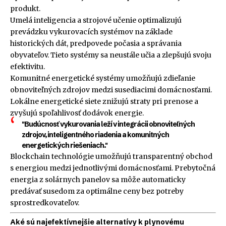
produkt.
Umelá inteligencia a strojové učenie optimalizujú
prevádzku vykurovacích systémov na základe
historických dát, predpovede počasia a správania
obyvateľov. Tieto systémy sa neustále učia a zlepšujú svoju
efektivitu.
Komunitné energetické systémy umožňujú zdieľanie
obnoviteľných zdrojov medzi susediacimi domácnosťami.
Lokálne energetické siete znižujú straty pri prenose a
zvyšujú spoľahlivosť dodávok energie.
"Budúcnosť vykurovania leží v integrácii obnoviteľných
zdrojov, inteligentného riadenia a komunitných
energetických riešeniach."
Blockchain technológie umožňujú transparentný obchod
s energiou medzi jednotlivými domácnosťami. Prebytočná
energia z solárnych panelov sa môže automaticky
predávať susedom za optimálne ceny bez potreby
sprostredkovateľov.
Aké sú najefektívnejšie alternatívy k plynovému