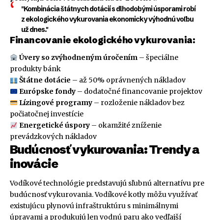
"Kombinácia štátnych dotácií s dlhodobými úsporami robí
z ekologického vykurovania ekonomicky výhodnú voľbu
už dnes."
Financovanie ekologického vykurovania:
Úvery so zvýhodneným úročením
– špeciálne
produkty bánk
Štátne dotácie
– až 50% oprávnených nákladov
Európske fondy
– dodatočné financovanie projektov
Lízingové programy
– rozloženie nákladov bez
počiatočnej investície
Energetické úspory
– okamžité zníženie
prevádzkových nákladov
Budúcnosť vykurovania: Trendy a
inovácie
Vodíkové technológie predstavujú sľubnú alternatívu pre
budúcnosť vykurovania. Vodíkové kotly môžu využívať
existujúcu plynovú infraštruktúru s minimálnymi
úpravami a produkujú len vodnú paru ako vedľajší