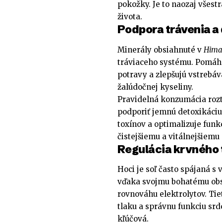
pokožky. Je to naozaj všest
života.
Podpora trávenia a
Minerály obsiahnuté v
Himal
tráviaceho systému. Pomáh
potravy a zlepšujú vstrebáva
žalúdočnej kyseliny.
Pravidelná konzumácia rozt
podporiť jemnú detoxikáciu
toxínov a optimalizuje funk
čistejšiemu a vitálnejšiemu
Regulácia krvného 
Hoci je soľ často spájaná 
vďaka svojmu bohatému obs
rovnováhu elektrolytov. Tie
tlaku a správnu funkciu srdc
kľúčová.