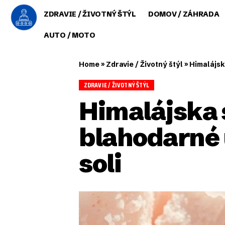
ZDRAVIE / ŽIVOTNÝ ŠTÝL
DOMOV / ZÁHRADA
AUTO / MOTO
Home
»
Zdravie / Životný štýl
»
Himalájsk
ZDRAVIE / ŽIVOTNÝ ŠTÝL
Himalájska s
blahodarné 
soli