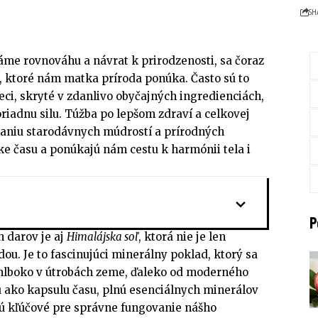
SH
áme rovnováhu a návrat k prirodzenosti, sa čoraz
 ktoré nám matka príroda ponúka. Často sú to
eci, skryté v zdanlivo obyčajných ingredienciách,
riadnu silu. Túžba po lepšom zdraví a celkovej
aniu starodávnych múdrostí a prírodných
ške času a ponúkajú nám cestu k harmónii tela i
P
 darov je aj
Himalájska soľ
, ktorá nie je len
u. Je to fascinujúci minerálny poklad, ktorý sa
 hlboko v útrobách zeme, ďaleko od moderného
ju ako kapsulu času, plnú esenciálnych minerálov
sú kľúčové pre správne fungovanie nášho