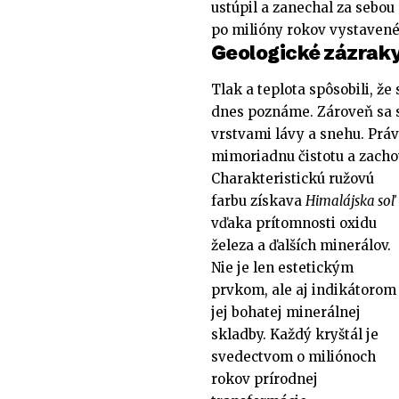
ustúpil a zanechal za sebou 
po milióny rokov vystavené
Geologické zázraky
Tlak a teplota spôsobili, že 
dnes poznáme. Zároveň sa s
vrstvami lávy a snehu. Práv
mimoriadnu čistotu a zacho
Charakteristickú ružovú
farbu získava
Himalájska soľ
vďaka prítomnosti oxidu
železa a ďalších minerálov.
Nie je len estetickým
prvkom, ale aj indikátorom
jej bohatej minerálnej
skladby. Každý kryštál je
svedectvom o miliónoch
rokov prírodnej