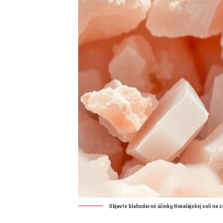
Objavte blahodarné účinky Himalájskej soli na 