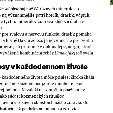
ka soľ
obsahuje až 84 rôznych minerálov a
 najvýznamnejšie patrí horčík, draslík, vápnik,
ý z týchto minerálov zohráva kľúčovú úlohu v
h.
ý pre svalovú a nervovú funkciu, draslík pomáha
 a krvný tlak, a železo je nevyhnutné pre tvorbu
inerály sú prítomné v dokonalej synergii, ktorú
h vyvážená kombinácia robí z
Himalájskej soli
oveľa
osy v každodennom živote
 každodenného života môže priniesť širokú škálu
 jedinečné zloženie podporuje mnohé telesné
ej pohode. Nezáleží na tom, či ju používate v
 ako súčasť kozmetických rituálov.
ejavujú v rôznych oblastiach nášho zdravia. Od
dratáciu, až po duševnú pohodu a zdravie