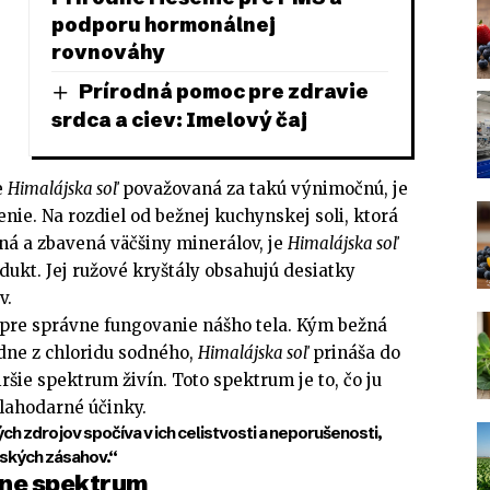
podporu hormonálnej
rovnováhy
Prírodná pomoc pre zdravie
srdca a ciev: Imelový čaj
e
Himalájska soľ
považovaná za takú výnimočnú, je
enie. Na rozdiel od bežnej kuchynskej soli, ktorá
ná a zbavená väčšiny minerálov, je
Himalájska soľ
ukt. Jej ružové kryštály obsahujú desiatky
v.
pre správne fungovanie nášho tela. Kým bežná
dne z chloridu sodného,
Himalájska soľ
prináša do
ie spektrum živín. Toto spektrum je to, čo ju
blahodarné účinky.
h zdrojov spočíva v ich celistvosti a neporušenosti,
dských zásahov.“
ne spektrum