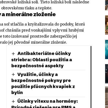
obrovské ložiská soli. Tieto ložiská boli následne
 obrovskému tlaku a teplote.
 a minerálne zloženie
sa soľ stlačila a kryštalizovala do podoby, ktorú
oľ chránila pred vonkajšími vplyvmi hrubými
e toto izolované prostredie zabezpečilo jej
valo jej pôvodné minerálne zloženie.
Antibakteriálne účinky
striebra: Oblasti použitia a
bezpečnostné aspekty
Využitie, účinky a
bezpečnostné pokyny pre
použitie pľúcnych kvapiek z
bylín
Účinky vitexu na hormóny:
Prírodné riešenie pre PMS a