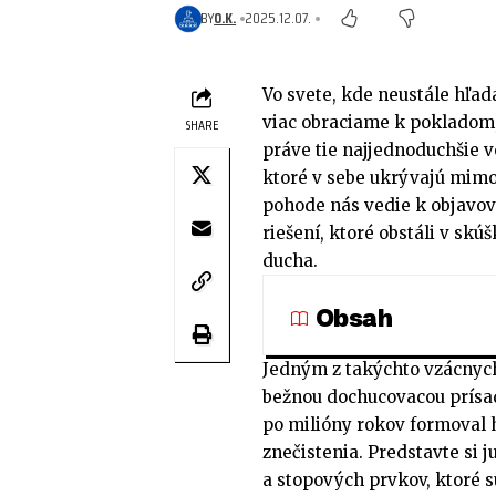
BY
O.K.
2025.12.07.
Vo svete, kde neustále hľad
viac obraciame k pokladom,
SHARE
práve tie najjednoduchšie v
ktoré v sebe ukrývajú mimo
pohode nás vedie k objavov
riešení, ktoré obstáli v skú
ducha.
Obsah
Jedným z takýchto vzácnych
bežnou dochucovacou prísado
po milióny rokov formoval
znečistenia. Predstavte si 
a stopových prvkov, ktoré 