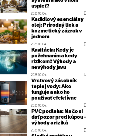
uspieť?
2025.10.04.
Kadidlový esenciálny
olej: Prírodný liek a
kozmetický zázrak v
jednom
2025.10.04.
Kavitácia: Kedy je
požehnaním a kedy
rizikom? Výhody a
nevýhody javu
2025.10.04.
Vrstvový zásobník
teplej vody: Ako
funguje a ako ho
používať efektívne
2025.10.04.
PVC podlaha: Na čo si
dať pozor pred kúpou –
výhody a riziká
2025.10.04.
Sladká srvátka v