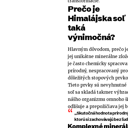
transformácie.
Prečo je
Himalájska soľ
taká
výnimočná?
Hlavným dôvodom, prečo j
jej unikátne minerálne zlož
je často chemicky spracova
prírodný, nespracovaný prod
dôležitých stopových prvko
Tieto prvky sú nevyhnutné 
soľ sa skladá takmer výhra
nášho organizmu omnoho širš
odlišuje a prepožičiava jej 
„Skutočná hodnota prírodnýc
ktorú si zachovávajú bez ľu
Komplexné minerál