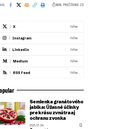
MIN. PREČÍTANIE 20
ARE
Follow
X
Follow
Instagram
Follow
LinkedIn
Follow
Medium
Follow
RSS Feed
opular
Semienka granátového
jablka: Úžasné účinky
pre krásu zvnútra aj
ochranu zvonka
2025.10.04.