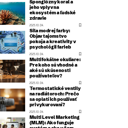
Špongiózny koral a
jeho vplyv na
ekosystém a ľudské
zdravie
2025.10.04.
Sila modrej farby:
Objav tajomstvo
pokoja a kreativity v
psychológii farieb
2025.10.04.
Multifokálne okuliare:
Pre koho sú vhodné a
aké sú skúsenosti
používateľov?
2025.10.04.
Termostatické ventily
na radiátoroch: Prečo
sa oplatí ich používať
pri vykurovaní?
2025.10.04.
Multi Level Marketing
(MLM): Ako funguje
systém a ako v ňom