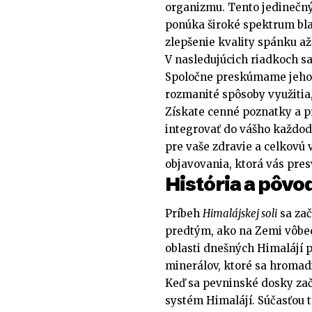
organizmu. Tento jedinečný
ponúka široké spektrum bla
zlepšenie kvality spánku až
V nasledujúcich riadkoch s
Spoločne preskúmame jeho b
rozmanité spôsoby využitia,
Získate cenné poznatky a p
integrovať do vášho každode
pre vaše zdravie a celkovú v
objavovania, ktorá vás presv
História a pôv
Príbeh
Himalájskej soli
sa zač
predtým, ako na Zemi vôbec 
oblasti dnešných Himalájí p
minerálov, ktoré sa hromadi
Keď sa pevninské dosky zač
systém Himalájí. Súčasťou t