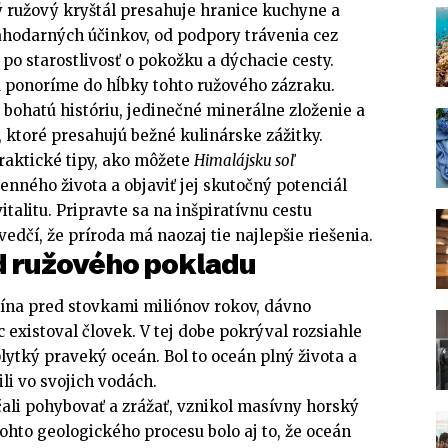
 ružový kryštál presahuje hranice kuchyne a
hodarných účinkov, od podpory trávenia cez
 po starostlivosť o pokožku a dýchacie cesty.
a ponoríme do hĺbky tohto ružového zázraku.
ohatú históriu, jedinečné minerálne zloženie a
 ktoré presahujú bežné kulinárske zážitky.
raktické tipy, ako môžete
Himalájsku soľ
nného života a objaviť jej skutočný potenciál
italitu. Pripravte sa na inšpiratívnu cestu
edčí, že príroda má naozaj tie najlepšie riešenia.
od ružového pokladu
ína pred stovkami miliónov rokov, dávno
existoval človek. V tej dobe pokrýval rozsiahle
lytký praveký oceán. Bol to oceán plný života a
li vo svojich vodách.
ali pohybovať a zrážať, vznikol masívny horský
ohto geologického procesu bolo aj to, že oceán