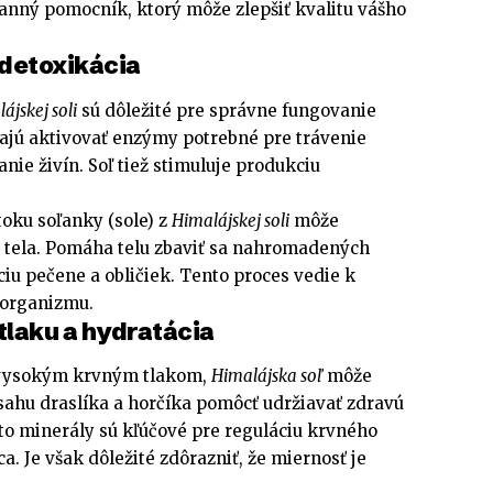
ranný pomocník, ktorý môže zlepšiť kvalitu vášho
 detoxikácia
ájskej soli
sú dôležité pre správne fungovanie
ajú aktivovať enzýmy potrebné pre trávenie
nie živín. Soľ tiež stimuluje produkciu
oku soľanky (sole) z
Himalájskej soli
môže
 tela. Pomáha telu zbaviť sa nahromadených
ciu pečene a obličiek. Tento proces vedie k
 organizmu.
tlaku a hydratácia
s vysokým krvným tlakom,
Himalájska soľ
môže
ahu draslíka a horčíka pomôcť udržiavať zdravú
to minerály sú kľúčové pre reguláciu krvného
a. Je však dôležité zdôrazniť, že miernosť je