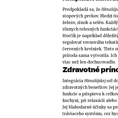
Predpokladá sa, že
Himalájs
stopových prvkov. Medzi tie
železo, zinok a selén. Každ
rôznych telesných funkciác
Horčík je napríklad dôležit
regulovať rovnováhu tekutín
červených krviniek. Tieto m
príroda sama vytvorila. Ic
viac než len dochucovadlo.
Zdravotné prín
Integrácia
Himalájskej soli
do
zdravotných benefitov. Jej
funkcie a prispieva k celkov
kuchyni, pri relaxácii alebo
Jej blahodarné účinky sa pr
tráviaceho systému, cez hy