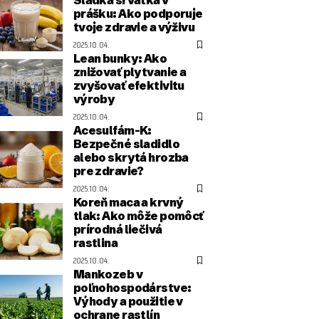
prášku: Ako podporuje
tvoje zdravie a výživu
2025.10.04.
Lean bunky: Ako
znižovať plytvanie a
zvyšovať efektivitu
výroby
2025.10.04.
Acesulfám-K:
Bezpečné sladidlo
alebo skrytá hrozba
pre zdravie?
2025.10.04.
Koreň maca a krvný
tlak: Ako môže pomôcť
prírodná liečivá
rastlina
2025.10.04.
Mankozeb v
poľnohospodárstve:
Výhody a použitie v
ochrane rastlín