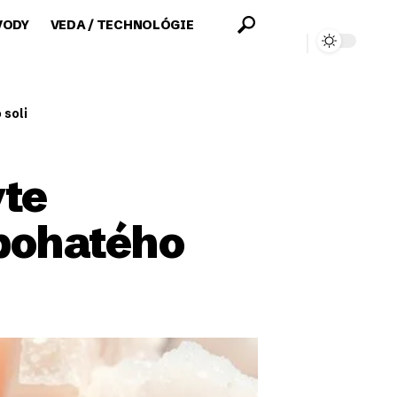
VODY
VEDA / TECHNOLÓGIE
 soli
vte
bohatého