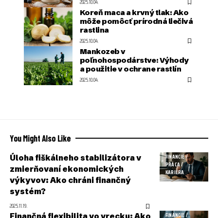
2025.10.04.
Koreň maca a krvný tlak: Ako
môže pomôcť prírodná liečivá
rastlina
2025.10.04.
Mankozeb v
poľnohospodárstve: Výhody
a použitie v ochrane rastlín
2025.10.04.
You Might Also Like
Úloha fiškálneho stabilizátora v
FINANCIE /
PRÁCA /
zmierňovaní ekonomických
KARIÉRA
výkyvov: Ako chráni finančný
systém?
2025.11.19.
Finančná flexibilita vo vrecku: Ako
FINANCIE /