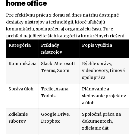
home office
Pre efektívnu prácu z domu sú dnes na trhu dostupné
desiatky nástrojov a technológií, ktoré uľahčujú
komunikáciu, spoluprácu aj organizáciu času. Tu je
prehľad najdôležitejších kategórií a konkrétnych riešení:
Kategória
Príklady
Popis využitia
nástrojov
Komunikácia
Slack, Microsoft
Rýchle správy,
Teams, Zoom
videohovory, tímová
spolupráca
Správa úloh
Trello, Asana,
Plánovanie a
Todoist
sledovanie projektov
a úloh
Zdieľanie
Google Drive,
Spoločná práca na
súborov
Dropbox
dokumentoch,
zdieľanie dát