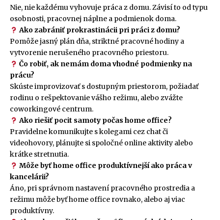
Nie, nie každému vyhovuje práca z domu. Závisí to od typu
osobnosti, pracovnej náplne a podmienok doma.
Ako zabrániť prokrastinácii pri práci z domu?
Pomôže jasný plán dňa, striktné pracovné hodiny a
vytvorenie nerušeného pracovného priestoru.
Čo robiť, ak nemám doma vhodné podmienky na
prácu?
Skúste improvizovať s dostupným priestorom, požiadať
rodinu o rešpektovanie vášho režimu, alebo zvážte
coworkingové centrum.
Ako riešiť pocit samoty počas home office?
Pravidelne komunikujte s kolegami cez chat či
videohovory, plánujte si spoločné online aktivity alebo
krátke stretnutia.
Môže byť home office produktívnejší ako práca v
kancelárii?
Áno, pri správnom nastavení pracovného prostredia a
režimu môže byť home office rovnako, alebo aj viac
produktívny.