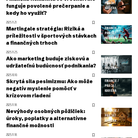
PRÁCA /
funguje povolené prečerpanie a
KARIÉRA
kedy ho využiť?
2025.11.21.
Martingale stratégia: Riziká a
FINANCIE /
PRÁCA /
príležitosti v športových stávkach
KARIÉRA
a finančných trhoch
2025.11.25.
Ako marketing buduje ziskovú a
FINANCIE /
PRÁCA /
udržateľnú budúcnosť podnikania?
KARIÉRA
2025.10.10.
Skrytá sila pesimizmu: Ako môže
FINANCIE /
PRÁCA /
negatív myslenie pomôcť v
KARIÉRA
krízovom riadení
2025.11.18.
Nevýhody osobných pôžičiek:
FINANCIE /
PRÁCA /
úroky, poplatky a alternatívne
KARIÉRA
finančné možnosti
2025.11.18.