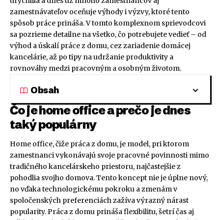
urýchlila a dnes už mnoho zamestnancov aj
zamestnávateľov oceňuje výhody i výzvy, ktoré tento
spôsob práce prináša. V tomto komplexnom sprievodcovi
sa pozrieme detailne na všetko, čo potrebujete vedieť – od
výhod a úskalí práce z domu, cez zariadenie domácej
kancelárie, až po tipy na udržanie produktivity a
rovnováhy medzi pracovným a osobným životom.
Obsah
Čo je home office a prečo je dnes
taký populárny
Home office, čiže práca z domu, je model, pri ktorom
zamestnanci vykonávajú svoje pracovné povinnosti mimo
tradičného kancelárskeho priestoru, najčastejšie z
pohodlia svojho domova. Tento koncept nie je úplne nový,
no vďaka technologickému pokroku a zmenám v
spoločenských preferenciách zažíva výrazný nárast
popularity. Práca z domu prináša flexibilitu, šetrí čas aj