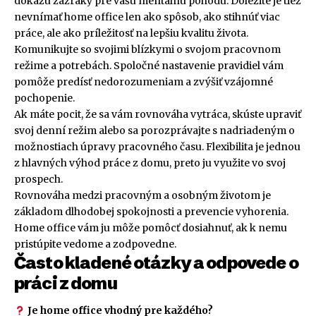
dokážu zázraky pre vašu mentálnu pohodu. Dôležité je tiež
nevnímať home office len ako spôsob, ako stihnúť viac
práce, ale ako príležitosť na lepšiu kvalitu života.
Komunikujte so svojimi blízkymi o svojom pracovnom
režime a potrebách. Spoločné nastavenie pravidiel vám
pomôže predísť nedorozumeniam a zvýšiť vzájomné
pochopenie.
Ak máte pocit, že sa vám rovnováha vytráca, skúste upraviť
svoj denní režim alebo sa porozprávajte s nadriadeným o
možnostiach úpravy pracovného času. Flexibilita je jednou
z hlavných výhod práce z domu, preto ju využite vo svoj
prospech.
Rovnováha medzi pracovným a osobným životom je
základom dlhodobej spokojnosti a prevencie vyhorenia.
Home office vám ju môže pomôcť dosiahnuť, ak k nemu
pristúpite vedome a zodpovedne.
Často kladené otázky a odpovede o
práci z domu
Je home office vhodný pre každého?