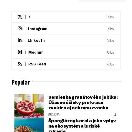
Follow
X
Follow
Instagram
Follow
LinkedIn
Follow
Medium
Follow
RSS Feed
Popular
Semienka granátového jablka:
Úžasné účinky pre krásu
zvnútra aj ochranu zvonka
2025.10.04.
Špongiózny koral a jeho vplyv
na ekosystém a ľudské
zdravie