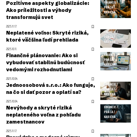
Pozitívne aspekty globalizácie:
FINANCIE /
PRÁCA /
Ako príležitosti a výhody
KARIÉRA
transformujú svet
2025.11.17.
Neplatené voľno: Skryté riziká,
FINANCIE /
PRÁCA /
ktoré väčšina ľudí prehliada
KARIÉRA
2025.10.11.
Finančné plánovanie: Ako si
FINANCIE /
PRÁCA /
vybudovať stabilnú budúcnosť
KARIÉRA
vedomými rozhodnutiami
2025.10.04.
Jednoosobová s.r.o.: Ako funguje,
FINANCIE /
PRÁCA /
na čo si dať pozor a oplatí sa?
KARIÉRA
2025.10.04.
Nevýhody a skryté riziká
FINANCIE /
PRÁCA /
neplateného voľna z pohľadu
KARIÉRA
zamestnancov
2025.11.17.
FINANCIE /