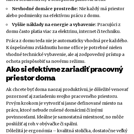
Nevhodné domáce prostredie:
Nie každý má priestor
alebo podmienky na efektívnu prácu z domu.
Vyššie náklady na energie a vybavenie:
Pracujúci z
domu často platia viac za elektrinu, internet či techniku.
Práca z domu teda nie je automaticky vhodná pre každého.
K úspešnému zvládnutiu home office je potrebné nielen
vhodné technické vybavenie, ale aj zodpovedný prístup a
ochota prispôsobiť sa novému režimu.
Ako si efektívne zariadiť pracovný
priestor doma
Ak chcete byť doma naozaj produktívni, je dôležité venovať
pozornosť aj zariadeniu svojho pracovného priestoru.
Prvým krokom je vytvoriť si jasne definované miesto na
prácu, ktoré nebude rušené domácimi či inými
povinnosťami. Ideálne je samostatná miestnosť, no môže
poslúžiť aj roh v obývačke či spálni.
Dôležitá je ergonómia – kvalitná stolička, dostatočne veľký