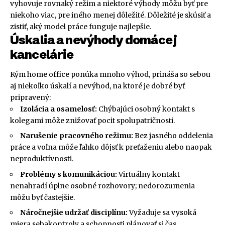
vyhovuje rovnaký režim a niektoré výhody môžu byť pre
niekoho viac, pre iného menej dôležité. Dôležité je skúsiť a
zistiť, aký model práce funguje najlepšie.
Úskalia a nevýhody domácej
kancelárie
Kým home office ponúka mnoho výhod, prináša so sebou
aj niekoľko úskalí a nevýhod, na ktoré je dobré byť
pripravený:
Izolácia a osamelosť:
Chýbajúci osobný kontakt s
kolegami môže znižovať pocit spolupatričnosti.
Narušenie pracovného režimu:
Bez jasného oddelenia
práce a voľna môže ľahko dôjsť k preťaženiu alebo naopak
neproduktívnosti.
Problémy s komunikáciou:
Virtuálny kontakt
nenahradí úplne osobné rozhovory; nedorozumenia
môžu byť častejšie.
Náročnejšie udržať disciplínu:
Vyžaduje sa vysoká
miera sebakontroly a schopnosti plánovať si čas.