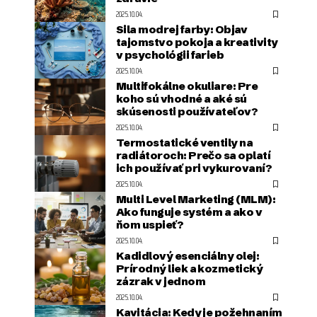
2025.10.04.
Sila modrej farby: Objav
tajomstvo pokoja a kreativity
v psychológii farieb
2025.10.04.
Multifokálne okuliare: Pre
koho sú vhodné a aké sú
skúsenosti používateľov?
2025.10.04.
Termostatické ventily na
radiátoroch: Prečo sa oplatí
ich používať pri vykurovaní?
2025.10.04.
Multi Level Marketing (MLM):
Ako funguje systém a ako v
ňom uspieť?
2025.10.04.
Kadidlový esenciálny olej:
Prírodný liek a kozmetický
zázrak v jednom
2025.10.04.
Kavitácia: Kedy je požehnaním