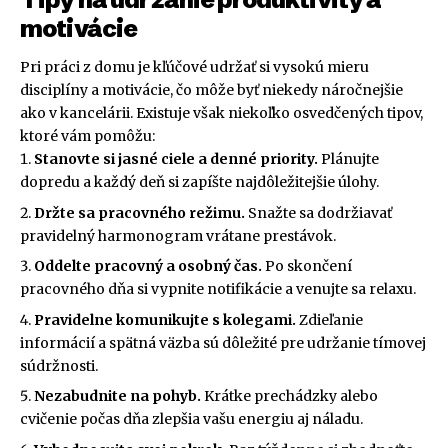
motivácie
Pri práci z domu je kľúčové udržať si vysokú mieru
disciplíny a motivácie, čo môže byť niekedy náročnejšie
ako v kancelárii. Existuje však niekoľko osvedčených tipov,
ktoré vám pomôžu:
Stanovte si jasné ciele a denné priority.
Plánujte
dopredu a každý deň si zapíšte najdôležitejšie úlohy.
Držte sa pracovného režimu.
Snažte sa dodržiavať
pravidelný harmonogram vrátane prestávok.
Oddelte pracovný a osobný čas.
Po skončení
pracovného dňa si vypnite notifikácie a venujte sa relaxu.
Pravidelne komunikujte s kolegami.
Zdieľanie
informácií a spätná väzba sú dôležité pre udržanie tímovej
súdržnosti.
Nezabudnite na pohyb.
Krátke prechádzky alebo
cvičenie počas dňa zlepšia vašu energiu aj náladu.