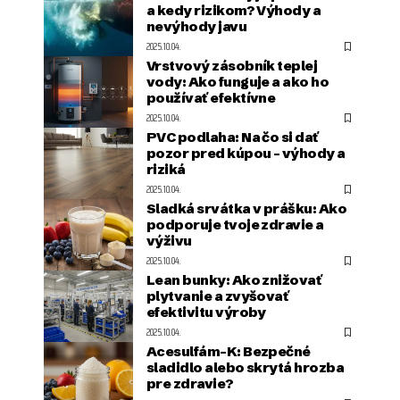
a kedy rizikom? Výhody a
nevýhody javu
2025.10.04.
Vrstvový zásobník teplej
vody: Ako funguje a ako ho
používať efektívne
2025.10.04.
PVC podlaha: Na čo si dať
pozor pred kúpou – výhody a
riziká
2025.10.04.
Sladká srvátka v prášku: Ako
podporuje tvoje zdravie a
výživu
2025.10.04.
Lean bunky: Ako znižovať
plytvanie a zvyšovať
efektivitu výroby
2025.10.04.
Acesulfám-K: Bezpečné
sladidlo alebo skrytá hrozba
pre zdravie?