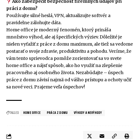
Ako zabezpečiť bezpečnosť firemných údajov pri
práci z domu?
Používajte silné heslá, VPN, aktualizujte softvér a
pravidelne zálohujte dáta.
Home office je moderný fenomén, ktorý prináša
množstvo výhod, ale aj špecifických výziev. Dôležité je
nielen vyťažiť z práce z domu maximum, ale tiež sa vedome
postarať o svoje zdravie, produktivitu a pohodu. Veríme, že
vám tento sprievodca pomôže zorientovať sa vo svete
home office a nájsť spôsob, ako ho využiť na zlepšenie
pracovného aj osobného života. Nezabúdajte – úspech
práce z domu závisí najmä od vášho prístupu a ochoty učiť
sa nové veci. Prajeme veľa úspechov!
TAGGED:
HOME OFFICE
PRÁCA Z DOMU
VÝHODY A NEVÝHODY