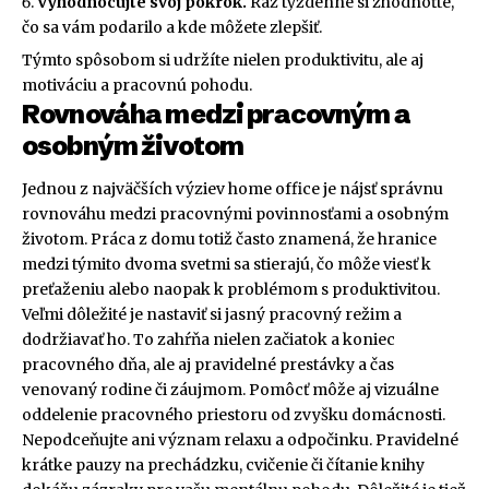
Vyhodnocujte svoj pokrok.
Raz týždenne si zhodnoťte,
čo sa vám podarilo a kde môžete zlepšiť.
Týmto spôsobom si udržíte nielen produktivitu, ale aj
motiváciu a pracovnú pohodu.
Rovnováha medzi pracovným a
osobným životom
Jednou z najväčších výziev home office je nájsť správnu
rovnováhu medzi pracovnými povinnosťami a osobným
životom. Práca z domu totiž často znamená, že hranice
medzi týmito dvoma svetmi sa stierajú, čo môže viesť k
preťaženiu alebo naopak k problémom s produktivitou.
Veľmi dôležité je nastaviť si jasný pracovný režim a
dodržiavať ho. To zahŕňa nielen začiatok a koniec
pracovného dňa, ale aj pravidelné prestávky a čas
venovaný rodine či záujmom. Pomôcť môže aj vizuálne
oddelenie pracovného priestoru od zvyšku domácnosti.
Nepodceňujte ani význam relaxu a odpočinku. Pravidelné
krátke pauzy na prechádzku, cvičenie či čítanie knihy