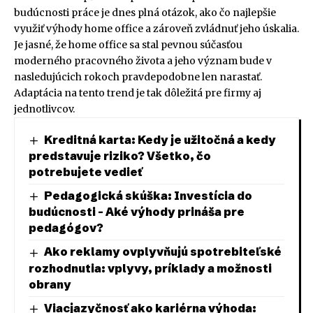
budúcnosti práce je dnes plná otázok, ako čo najlepšie
využiť výhody home office a zároveň zvládnuť jeho úskalia.
Je jasné, že home office sa stal pevnou súčasťou
moderného pracovného života a jeho význam bude v
nasledujúcich rokoch pravdepodobne len narastať.
Adaptácia na tento trend je tak dôležitá pre firmy aj
jednotlivcov.
Kreditná karta: Kedy je užitočná a kedy
predstavuje riziko? Všetko, čo
potrebujete vedieť
Pedagogická skúška: Investícia do
budúcnosti – Aké výhody prináša pre
pedagógov?
Ako reklamy ovplyvňujú spotrebiteľské
rozhodnutia: vplyvy, príklady a možnosti
obrany
Viacjazyčnosť ako kariérna výhoda: