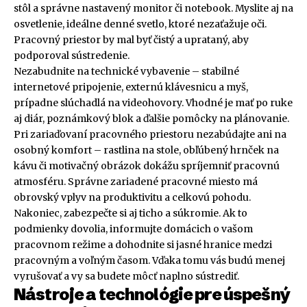
stôl a správne nastavený monitor či notebook. Myslite aj na
osvetlenie, ideálne denné svetlo, ktoré nezaťažuje oči.
Pracovný priestor by mal byť čistý a uprataný, aby
podporoval sústredenie.
Nezabudnite na technické vybavenie – stabilné
internetové pripojenie, externú klávesnicu a myš,
prípadne slúchadlá na videohovory. Vhodné je mať po ruke
aj diár, poznámkový blok a ďalšie pomôcky na plánovanie.
Pri zariaďovaní pracovného priestoru nezabúdajte ani na
osobný komfort – rastlina na stole, obľúbený hrnček na
kávu či motivačný obrázok dokážu spríjemniť pracovnú
atmosféru. Správne zariadené pracovné miesto má
obrovský vplyv na produktivitu a celkovú pohodu.
Nakoniec, zabezpečte si aj ticho a súkromie. Ak to
podmienky dovolia, informujte domácich o vašom
pracovnom režime a dohodnite si jasné hranice medzi
pracovným a voľným časom. Vďaka tomu vás budú menej
vyrušovať a vy sa budete môcť naplno sústrediť.
Nástroje a technológie pre úspešný