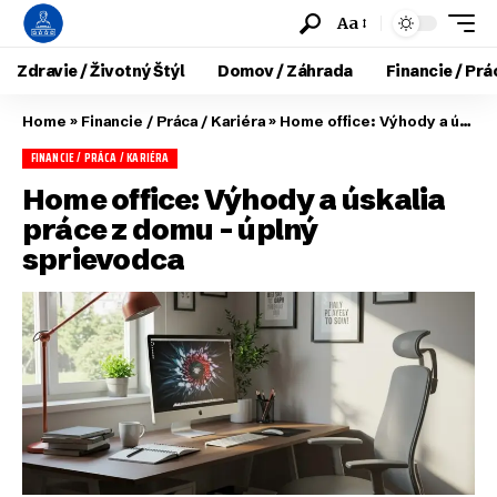
Aa
Zdravie / Životný Štýl
Domov / Záhrada
Financie / Prá
Home
»
Financie / Práca / Kariéra
»
Home office: Výhody a úskalia práce z domu – úplný sprievodca
FINANCIE / PRÁCA / KARIÉRA
Home office: Výhody a úskalia
práce z domu – úplný
sprievodca