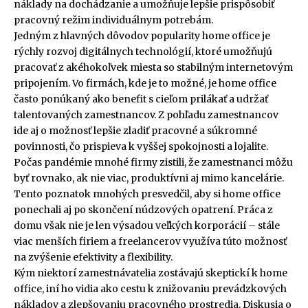
náklady na dochádzanie a umožňuje lepšie prispôsobiť
pracovný režim individuálnym potrebám.
Jedným z hlavných dôvodov popularity home office je
rýchly rozvoj digitálnych technológií, ktoré umožňujú
pracovať z akéhokoľvek miesta so stabilným internetovým
pripojením. Vo firmách, kde je to možné, je home office
často ponúkaný ako benefit s cieľom prilákať a udržať
talentovaných zamestnancov. Z pohľadu zamestnancov
ide aj o možnosť lepšie zladiť pracovné a súkromné
povinnosti, čo prispieva k vyššej spokojnosti a lojalite.
Počas pandémie mnohé firmy zistili, že zamestnanci môžu
byť rovnako, ak nie viac, produktívni aj mimo kancelárie.
Tento poznatok mnohých presvedčil, aby si home office
ponechali aj po skončení núdzových opatrení. Práca z
domu však nie je len výsadou veľkých korporácií – stále
viac menších firiem a freelancerov využíva túto možnosť
na zvýšenie efektivity a flexibility.
Kým niektorí zamestnávatelia zostávajú skeptickí k home
office, iní ho vidia ako cestu k znižovaniu prevádzkových
nákladov a zlepšovaniu pracovného prostredia. Diskusia o