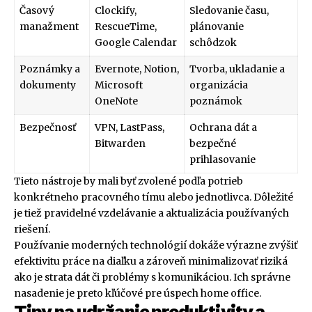
Časový
Clockify,
Sledovanie času,
manažment
RescueTime,
plánovanie
Google Calendar
schôdzok
Poznámky a
Evernote, Notion,
Tvorba, ukladanie a
dokumenty
Microsoft
organizácia
OneNote
poznámok
Bezpečnosť
VPN, LastPass,
Ochrana dát a
Bitwarden
bezpečné
prihlasovanie
Tieto nástroje by mali byť zvolené podľa potrieb
konkrétneho pracovného tímu alebo jednotlivca. Dôležité
je tiež pravidelné vzdelávanie a aktualizácia používaných
riešení.
Používanie moderných technológií dokáže výrazne zvýšiť
efektivitu práce na diaľku a zároveň minimalizovať riziká
ako je strata dát či problémy s komunikáciou. Ich správne
nasadenie je preto kľúčové pre úspech home office.
Tipy na udržanie produktivity a