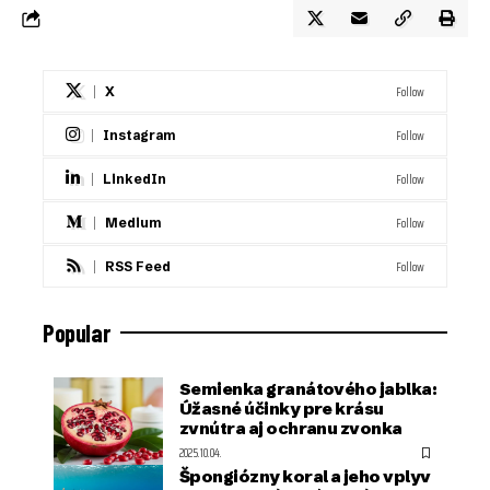
Follow
X
Follow
Instagram
Follow
LinkedIn
Follow
Medium
Follow
RSS Feed
Popular
Semienka granátového jablka:
Úžasné účinky pre krásu
zvnútra aj ochranu zvonka
2025.10.04.
Špongiózny koral a jeho vplyv