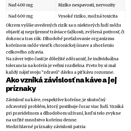
Nad 400 mg
Riziko nespavosti, nervozity
Nad 600 mg
Vysoké riziko, možná toxicita
Okrem vyššie uvedených rizík sa u niektorých ľudí môžu
objaviť aj nepríjemné tráviace ťažkosti, zvýšená potivosť, či
dokonca tras rúk. Dlhodobé preťažovanie organizmu
kofeínom môže viesť k chronickej únave a zhoršeniu
celkového zdravia.
Na záver tejto časti je dôležité zdôrazniť, že individuálna
tolerancia na kofeín je veľmi rozdielna. Preto by si mal
každý nájsť svoju “zdravú” dávku a piť kávu rozumne.
Ako vzniká závislosť na káve a jej
príznaky
Závislosť na káve, respektíve kofeíne, je skutočný
zdravotný problém, ktorý postihuje čoraz viac ľudí. Vzniká
pri pravidelnom a dlhodobom užívaní, keď si telo zvykne
na určité množstvo kofeínu denne.
Medzi hlavné príznaky závislosti patria: