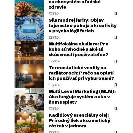
na ekosystém a ľudské
zdravie
2025.10.04.
Sila modrej farby: Objav
tajomstvo pokoja a kreativity
v psychológii farieb
2025.10.04.
Multifokálne okuliare: Pre
koho sú vhodné a aké sú
skúsenosti používateľov?
2025.10.04.
Termostatické ventily na
radiátoroch: Prečo sa oplatí
ich používať pri vykurovaní?
2025.10.04.
Multi Level Marketing (MLM):
Ako funguje systém a ako v
ňom uspieť?
2025.10.04.
Kadidlový esenciálny olej:
Prírodný liek a kozmetický
zázrak v jednom
2025.10.04.