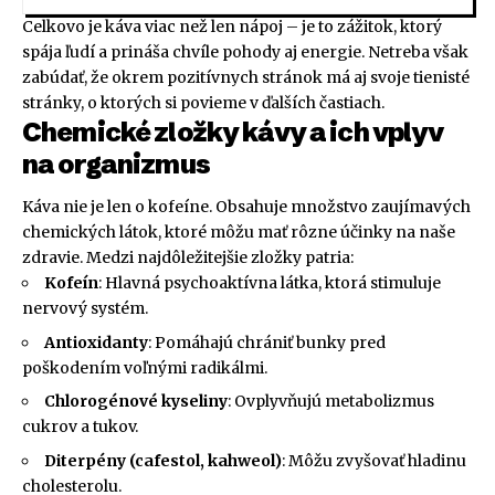
Celkovo je káva viac než len nápoj – je to zážitok, ktorý
spája ľudí a prináša chvíle pohody aj energie. Netreba však
zabúdať, že okrem pozitívnych stránok má aj svoje tienisté
stránky, o ktorých si povieme v ďalších častiach.
Chemické zložky kávy a ich vplyv
na organizmus
Káva nie je len o kofeíne. Obsahuje množstvo zaujímavých
chemických látok, ktoré môžu mať rôzne účinky na naše
zdravie. Medzi najdôležitejšie zložky patria:
Kofeín
: Hlavná psychoaktívna látka, ktorá stimuluje
nervový systém.
Antioxidanty
: Pomáhajú chrániť bunky pred
poškodením voľnými radikálmi.
Chlorogénové kyseliny
: Ovplyvňujú metabolizmus
cukrov a tukov.
Diterpény (cafestol, kahweol)
: Môžu zvyšovať hladinu
cholesterolu.