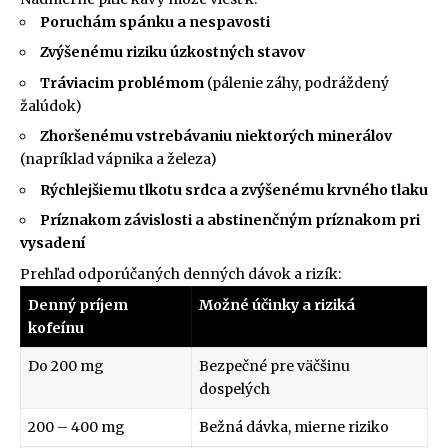
Poruchám spánku a nespavosti
Zvýšenému riziku úzkostných stavov
Tráviacim problémom
(pálenie záhy, podráždený
žalúdok)
Zhoršenému vstrebávaniu niektorých minerálov
(napríklad vápnika a železa)
Rýchlejšiemu tlkotu srdca a zvýšenému krvného tlaku
Príznakom závislosti a abstinenčným príznakom pri
vysadení
Prehľad odporúčaných denných dávok a rizík:
Denný príjem
Možné účinky a riziká
kofeínu
Do 200 mg
Bezpečné pre väčšinu
dospelých
200 – 400 mg
Bežná dávka, mierne riziko