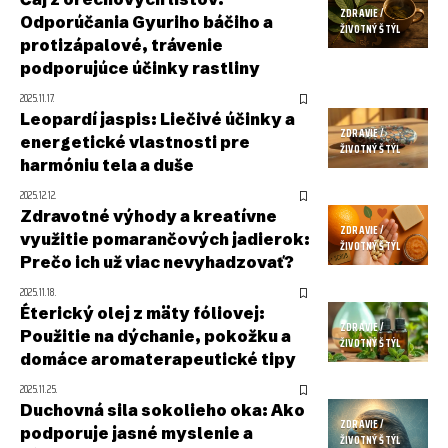
ZDRAVIE /
Odporúčania Gyuriho báčiho a
ŽIVOTNÝ ŠTÝL
protizápalové, trávenie
podporujúce účinky rastliny
2025.11.17.
Leopardí jaspis: Liečivé účinky a
ZDRAVIE /
energetické vlastnosti pre
ŽIVOTNÝ ŠTÝL
harmóniu tela a duše
2025.12.12.
Zdravotné výhody a kreatívne
ZDRAVIE /
využitie pomarančových jadierok:
ŽIVOTNÝ ŠTÝL
Prečo ich už viac nevyhadzovať?
2025.11.18.
Éterický olej z mäty fóliovej:
ZDRAVIE /
Použitie na dýchanie, pokožku a
ŽIVOTNÝ ŠTÝL
domáce aromaterapeutické tipy
2025.11.25.
Duchovná sila sokolieho oka: Ako
ZDRAVIE /
podporuje jasné myslenie a
ŽIVOTNÝ ŠTÝL