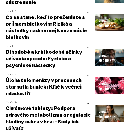
sústredenie
2025.11.17.
Čo sa stane, keď to preženiete s
ZDRAVIE /
príjmom bielkovín: Riziká a
ŽIVOTNÝ ŠTÝL
následky nadmernej konzumácie
bielkovín
2025.11.25.
Dlhodobé a krátkodobé účinky
ZDRAVIE /
užívania speedu: Fyzické a
ŽIVOTNÝ ŠTÝL
psychické následky
2025.12.02.
Úloha telomerázy v procesech
ZDRAVIE /
starnutia buniek: Kľúč k večnej
ŽIVOTNÝ ŠTÝL
mladosti?
2025.12.04.
Chrómové tablety: Podpora
ZDRAVIE /
zdravého metabolizmu a regulácie
ŽIVOTNÝ ŠTÝL
hladiny cukru v krvi – Kedy ich
užívať?