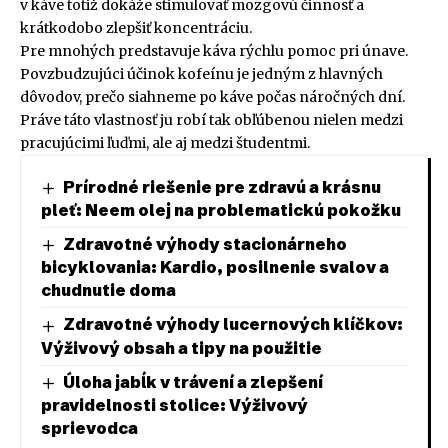
v káve totiž dokáže stimulovať mozgovú činnosť a
krátkodobo zlepšiť koncentráciu.
Pre mnohých predstavuje káva rýchlu pomoc pri únave.
Povzbudzujúci účinok kofeínu je jedným z hlavných
dôvodov, prečo siahneme po káve počas náročných dní.
Práve táto vlastnosť ju robí tak obľúbenou nielen medzi
pracujúcimi ľuďmi, ale aj medzi študentmi.
Prírodné riešenie pre zdravú a krásnu
pleť: Neem olej na problematickú pokožku
Zdravotné výhody stacionárneho
bicyklovania: Kardio, posilnenie svalov a
chudnutie doma
Zdravotné výhody lucernových klíčkov:
Výživový obsah a tipy na použitie
Úloha jabĺk v trávení a zlepšení
pravidelnosti stolice: Výživový
sprievodca