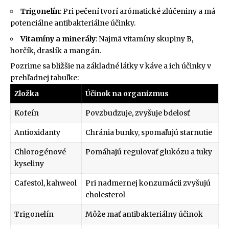
Trigonelín
: Pri pečení tvorí arómatické zlúčeniny a má
potenciálne antibakteriálne účinky.
Vitamíny a minerály
: Najmä vitamíny skupiny B,
horčík, draslík a mangán.
Pozrime sa bližšie na základné látky v káve a ich účinky v
prehľadnej tabuľke:
Zložka
Účinok na organizmus
Kofeín
Povzbudzuje, zvyšuje bdelosť
Antioxidanty
Chránia bunky, spomaľujú starnutie
Chlorogénové
Pomáhajú regulovať glukózu a tuky
kyseliny
Cafestol, kahweol
Pri nadmernej konzumácii zvyšujú
cholesterol
Trigonelín
Môže mať antibakteriálny účinok