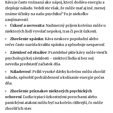
Káva je často vnímaná ako nápoj, ktorý dodáva energiu a
zlepšuje náladu. Vedeli ste však, že môže mať aj iné, menej
známe účinky na našu psychiku? Tu je niekoľko
zaujímavostí:
Úzkosť a nervozita
: Nadmerný príjem kofeínu môže u
niektorých ľudí vyvolať nepokoj, tras či pocit úzkosti.
Zhoršenie spánku
: Káva neskoro popoludní alebo
večer často narúša kvalitu spánku a spôsobuje nespavosť.
Závislosť od rituálov
: Pravidelné pitie kávy môže viesť k
psychologickej závislosti – niektorí ľudia si bez nej
nevedia predstaviť začiatok dňa.
Náladovosť
: Príliš vysoké dávky kofeínu môžu zhoršiť
náladu, spôsobiť podráždenosť a kolísanie energie počas
dňa.
Zhoršenie príznakov niektorých psychických
ochorení
: Ľudia trpiaci úzkostnými poruchami alebo
panickými atakmi môžu byť na kofeín citlivejší, čo môže
zhoršiť ich stav.