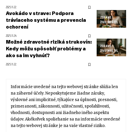
2025.11.22.
Avokádo v strave: Podpora
ZDRAVIE /
tráviaceho systému a prevencia
ŽIVOTNÝ ŠTÝL
ochorení
2025.11.24.
Možné zdravotné riziká strukovín:
ZDRAVIE /
Kedy môžu spôsobiť problémy a
ŽIVOTNÝ ŠTÝL
ako sa im vyhnúť?
2025.11.22.
Informácie uvedené na tejto webovej stránke slúžia len
na zábavné účely. Neposkytujeme žiadne záruky,
výslovné ani implicitné, týkajúce sa úplnosti, presnosti,
primeranosti, zákonnosti, užitočnosti, spoľahlivosti,
vhodnosti, dostupnosti ani žiadneho iného aspektu
údajov. Akékoľvek spoliehanie sa na informácie uvedené
na tejto webovej stránke je na vaše vlastné riziko.