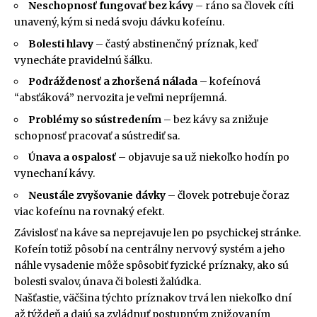
Neschopnosť fungovať bez kávy
– ráno sa človek cíti
unavený, kým si nedá svoju dávku kofeínu.
Bolesti hlavy
– častý abstinenčný príznak, keď
vynecháte pravidelnú šálku.
Podráždenosť a zhoršená nálada
– kofeínová
“absťáková” nervozita je veľmi nepríjemná.
Problémy so sústredením
– bez kávy sa znižuje
schopnosť pracovať a sústrediť sa.
Únava a ospalosť
– objavuje sa už niekoľko hodín po
vynechaní kávy.
Neustále zvyšovanie dávky
– človek potrebuje čoraz
viac kofeínu na rovnaký efekt.
Závislosť na káve sa neprejavuje len po psychickej stránke.
Kofeín totiž pôsobí na centrálny nervový systém a jeho
náhle vysadenie môže spôsobiť fyzické príznaky, ako sú
bolesti svalov, únava či bolesti žalúdka.
Našťastie, väčšina týchto príznakov trvá len niekoľko dní
až týždeň a dajú sa zvládnuť postupným znižovaním