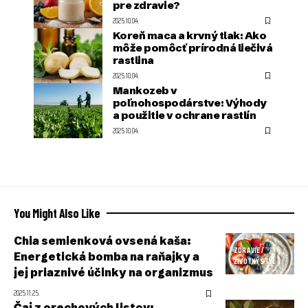
pre zdravie?
2025.10.04.
Koreň maca a krvný tlak: Ako
môže pomôcť prírodná liečivá
rastlina
2025.10.04.
Mankozeb v
poľnohospodárstve: Výhody
a použitie v ochrane rastlín
2025.10.04.
You Might Also Like
Chia semienková ovsená kaša:
ZDRAVIE /
Energetická bomba na raňajky a
ŽIVOTNÝ ŠTÝL
jej priaznivé účinky na organizmus
2025.11.25.
Čaj z orechových listov: