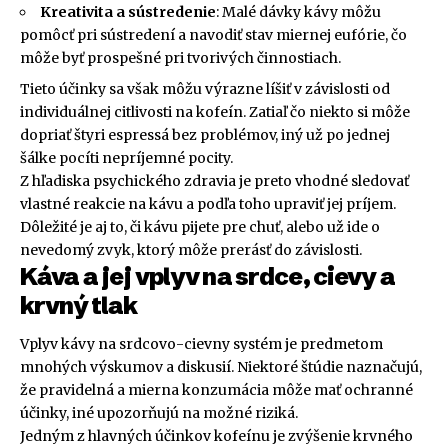
Kreativita a sústredenie
: Malé dávky kávy môžu
pomôcť pri sústredení a navodiť stav miernej eufórie, čo
môže byť prospešné pri tvorivých činnostiach.
Tieto účinky sa však môžu výrazne líšiť v závislosti od
individuálnej citlivosti na kofeín. Zatiaľ čo niekto si môže
dopriať štyri espressá bez problémov, iný už po jednej
šálke pocíti nepríjemné pocity.
Z hľadiska psychického zdravia je preto vhodné sledovať
vlastné reakcie na kávu a podľa toho upraviť jej príjem.
Dôležité je aj to, či kávu pijete pre chuť, alebo už ide o
nevedomý zvyk, ktorý môže prerásť do závislosti.
Káva a jej vplyv na srdce, cievy a
krvný tlak
Vplyv kávy na srdcovo-cievny systém je predmetom
mnohých výskumov a diskusií. Niektoré štúdie naznačujú,
že pravidelná a mierna konzumácia môže mať ochranné
účinky, iné upozorňujú na možné riziká.
Jedným z hlavných účinkov kofeínu je zvýšenie krvného