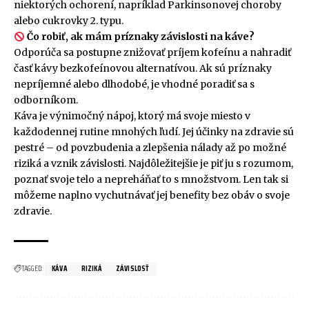
niektorých ochorení, napríklad Parkinsonovej choroby
alebo cukrovky 2. typu.
Čo robiť, ak mám príznaky závislosti na káve?
Odporúča sa postupne znižovať príjem kofeínu a nahradiť
časť kávy bezkofeínovou alternatívou. Ak sú príznaky
nepríjemné alebo dlhodobé, je vhodné poradiť sa s
odborníkom.
Káva je výnimočný nápoj, ktorý má svoje miesto v
každodennej rutine mnohých ľudí. Jej účinky na zdravie sú
pestré – od povzbudenia a zlepšenia nálady až po možné
riziká a vznik závislosti. Najdôležitejšie je piť ju s rozumom,
poznať svoje telo a nepreháňať to s množstvom. Len tak si
môžeme naplno vychutnávať jej benefity bez obáv o svoje
zdravie.
TAGGED:
KÁVA
RIZIKÁ
ZÁVISLOSŤ