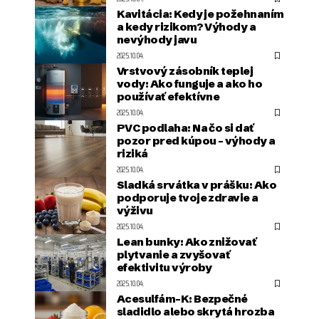
Kavitácia: Kedy je požehnaním
a kedy rizikom? Výhody a
nevýhody javu
2025.10.04.
Vrstvový zásobník teplej
vody: Ako funguje a ako ho
používať efektívne
2025.10.04.
PVC podlaha: Na čo si dať
pozor pred kúpou – výhody a
riziká
2025.10.04.
Sladká srvátka v prášku: Ako
podporuje tvoje zdravie a
výživu
2025.10.04.
Lean bunky: Ako znižovať
plytvanie a zvyšovať
efektivitu výroby
2025.10.04.
Acesulfám-K: Bezpečné
sladidlo alebo skrytá hrozba