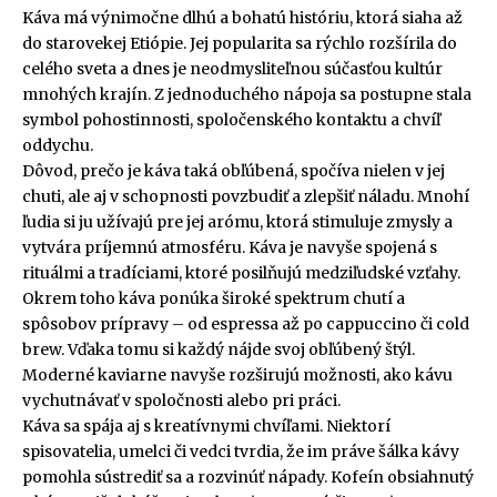
Káva má výnimočne dlhú a bohatú históriu, ktorá siaha až
do starovekej Etiópie. Jej popularita sa rýchlo rozšírila do
celého sveta a dnes je neodmysliteľnou súčasťou kultúr
mnohých krajín. Z jednoduchého nápoja sa postupne stala
symbol pohostinnosti, spoločenského kontaktu a chvíľ
oddychu.
Dôvod, prečo je káva taká obľúbená, spočíva nielen v jej
chuti, ale aj v schopnosti povzbudiť a zlepšiť náladu. Mnohí
ľudia si ju užívajú pre jej arómu, ktorá stimuluje zmysly a
vytvára príjemnú atmosféru. Káva je navyše spojená s
rituálmi a tradíciami, ktoré posilňujú medziľudské vzťahy.
Okrem toho káva ponúka široké spektrum chutí a
spôsobov prípravy – od espressa až po cappuccino či cold
brew. Vďaka tomu si každý nájde svoj obľúbený štýl.
Moderné kaviarne navyše rozširujú možnosti, ako kávu
vychutnávať v spoločnosti alebo pri práci.
Káva sa spája aj s kreatívnymi chvíľami. Niektorí
spisovatelia, umelci či vedci tvrdia, že im práve šálka kávy
pomohla sústrediť sa a rozvinúť nápady. Kofeín obsiahnutý