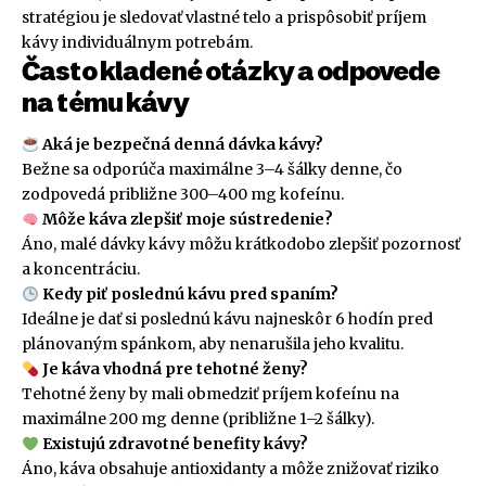
stratégiou je sledovať vlastné telo a prispôsobiť príjem
kávy individuálnym potrebám.
Často kladené otázky a odpovede
na tému kávy
Aká je bezpečná denná dávka kávy?
Bežne sa odporúča maximálne 3–4 šálky denne, čo
zodpovedá približne 300–400 mg kofeínu.
Môže káva zlepšiť moje sústredenie?
Áno, malé dávky kávy môžu krátkodobo zlepšiť pozornosť
a koncentráciu.
Kedy piť poslednú kávu pred spaním?
Ideálne je dať si poslednú kávu najneskôr 6 hodín pred
plánovaným spánkom, aby nenarušila jeho kvalitu.
Je káva vhodná pre tehotné ženy?
Tehotné ženy by mali obmedziť príjem kofeínu na
maximálne 200 mg denne (približne 1–2 šálky).
Existujú zdravotné benefity kávy?
Áno, káva obsahuje antioxidanty a môže znižovať riziko