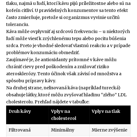
tlaku, najmä u ľudí, ktorí kávu pijú príležitostne alebo sú na
kofeín citliví. U pravidelných konzumentov sa tento efekt
často zmierňuje, pretože si organizmus vyvinie určitú
toleranciu.
Káva môže ovplyvniť aj srdcovú frekvenciu – u niektorých
ľudí môže viesť k zrýchlenému tepu alebo pocitu búšenia
srdca. Preto je vhodné sledovať vlastnú reakciu a v prípade
problémov konzumáciu obmedziť.
Zaujímavé je, že antioxidanty prítomné v káve môžu
chrániť cievy pred poškodením a znižovať riziko
aterosklerózy. Tento účinok však závisí od množstva a
spôsobu prípravy kávy.
Na druhej strane, nelisovaná káva (napríklad turecká)
obsahuje látky, ktoré môžu zvyšovať hladinu “zlého” LDL
cholesterolu. Prehľad nájdete v tabuľke:
Druh kávy
Vplyv na
Vplyv na tlak
cholesterol
Filtrovaná
Minimálny
Mierne zvýšenie