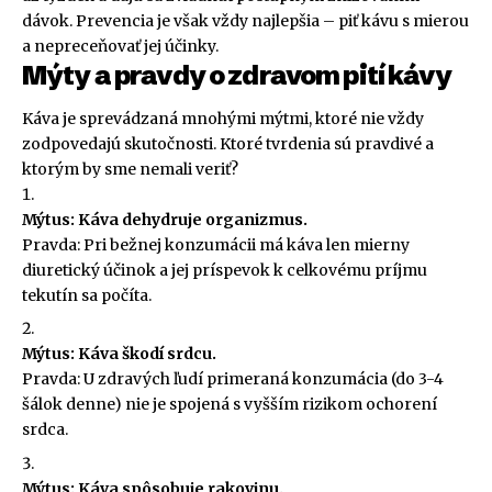
dávok. Prevencia je však vždy najlepšia – piť kávu s mierou
a nepreceňovať jej účinky.
Mýty a pravdy o zdravom pití kávy
Káva je sprevádzaná mnohými mýtmi, ktoré nie vždy
zodpovedajú skutočnosti. Ktoré tvrdenia sú pravdivé a
ktorým by sme nemali veriť?
Mýtus: Káva dehydruje organizmus.
Pravda: Pri bežnej konzumácii má káva len mierny
diuretický účinok a jej príspevok k celkovému príjmu
tekutín sa počíta.
Mýtus: Káva škodí srdcu.
Pravda: U zdravých ľudí primeraná konzumácia (do 3-4
šálok denne) nie je spojená s vyšším rizikom ochorení
srdca.
Mýtus: Káva spôsobuje rakovinu.