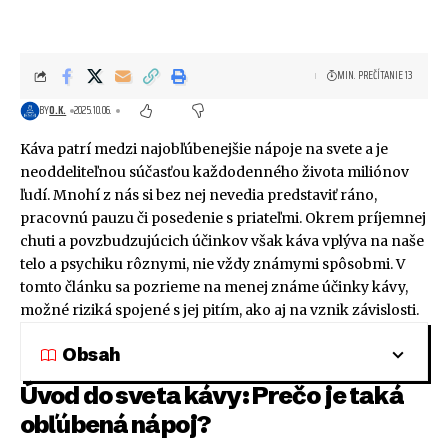
MIN. PREČÍTANIE 13
BY
O.K.
2025.10.06.
Káva patrí medzi najobľúbenejšie nápoje na svete a je
neoddeliteľnou súčasťou každodenného života miliónov
ľudí. Mnohí z nás si bez nej nevedia predstaviť ráno,
pracovnú pauzu či posedenie s priateľmi. Okrem príjemnej
chuti a povzbudzujúcich účinkov však káva vplýva na naše
telo a psychiku rôznymi, nie vždy známymi spôsobmi. V
tomto článku sa pozrieme na menej známe účinky kávy,
možné riziká spojené s jej pitím, ako aj na vznik závislosti.
Obsah
Úvod do sveta kávy: Prečo je taká
obľúbená nápoj?