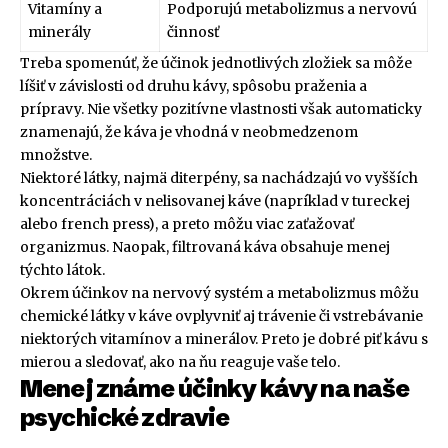
Vitamíny a
Podporujú metabolizmus a nervovú
minerály
činnosť
Treba spomenúť, že účinok jednotlivých zložiek sa môže
líšiť v závislosti od druhu kávy, spôsobu praženia a
prípravy. Nie všetky pozitívne vlastnosti však automaticky
znamenajú, že káva je vhodná v neobmedzenom
množstve.
Niektoré látky, najmä diterpény, sa nachádzajú vo vyšších
koncentráciách v nelisovanej káve (napríklad v tureckej
alebo french press), a preto môžu viac zaťažovať
organizmus. Naopak, filtrovaná káva obsahuje menej
týchto látok.
Okrem účinkov na nervový systém a metabolizmus môžu
chemické látky v káve ovplyvniť aj trávenie či vstrebávanie
niektorých vitamínov a minerálov. Preto je dobré piť kávu s
mierou a sledovať, ako na ňu reaguje vaše telo.
Menej známe účinky kávy na naše
psychické zdravie