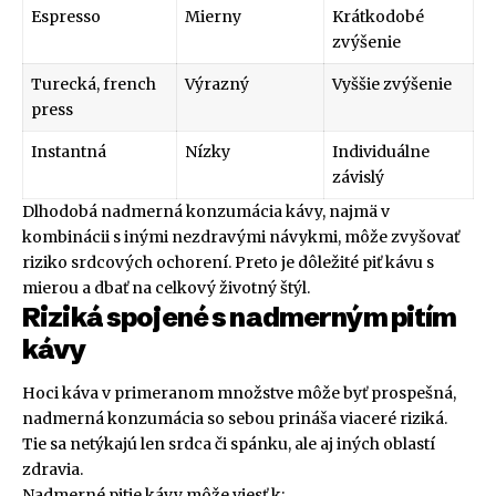
Espresso
Mierny
Krátkodobé
zvýšenie
Turecká, french
Výrazný
Vyššie zvýšenie
press
Instantná
Nízky
Individuálne
závislý
Dlhodobá nadmerná konzumácia kávy, najmä v
kombinácii s inými nezdravými návykmi, môže zvyšovať
riziko srdcových ochorení. Preto je dôležité piť kávu s
mierou a dbať na celkový životný štýl.
Riziká spojené s nadmerným pitím
kávy
Hoci káva v primeranom množstve môže byť prospešná,
nadmerná konzumácia so sebou prináša viaceré riziká.
Tie sa netýkajú len srdca či spánku, ale aj iných oblastí
zdravia.
Nadmerné pitie kávy môže viesť k: