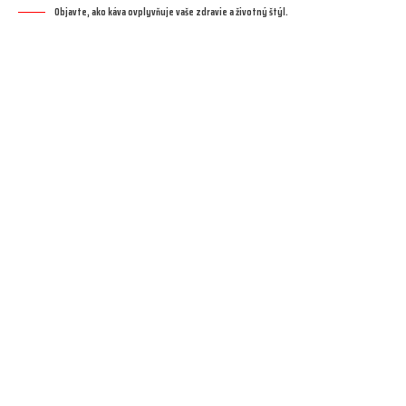
Objavte, ako káva ovplyvňuje vaše zdravie a životný štýl.