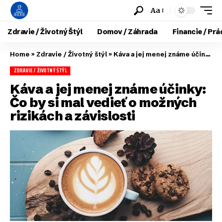
Aa
Zdravie / Životný Štýl
Domov / Záhrada
Financie / Prá
Home
»
Zdravie / Životný štýl
»
Káva a jej menej známe účinky: Čo by si mal vedieť o možných rizikách a závislosti
ZDRAVIE / ŽIVOTNÝ ŠTÝL
Káva a jej menej známe účinky:
Čo by si mal vedieť o možných
rizikách a závislosti