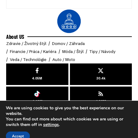
About US
Zdravie / Životný štýl
Domov / Záhrada
Financie / Práca / Kariéra
Móda / Štýl
Tipy / Návody
Veda / Technológie
Auto / Moto
4.05M
30.4k
4.49M
4.03M
We are using cookies to give you the best experience on our
© 2025 Online-Klub. All Rights Reserved.
website.
You can find out more about which cookies we are using or
switch them off in
settings
.
Cookies
Zásady ochrany osobných údajov
Podmienky používania
Accept