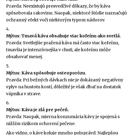
Pravda: Neexistujú presvedčivé dôkazy, že by káva
spôsobovala rakovinu. Naopak, niektoré štúdie naznačujú
ochranný efekt voči niektorým typom nádorov.
Mýtus: Tmavá káva obsahuje viac kofeínu ako svetlá.
Pravda: Svetlejšie pražená káva má často viac kofeínu,
tmavšia je intenzívnejšia v chuti, ale kofeínu môže
obsahovať menej.
Mýtus: Káva spôsobuje osteoporózu.
Pravda: Pri bežných dávkach nie je dokázaný negatívny
vplyv na hustotu kostí, dôležité je však dbať na dostatok
vápnika v strave.
Mýtus: Káva je zlá pre pečeň.
Pravda: Naopak, mierna konzumácia kávy je spojená s
nižším rizikom ochorení pečene.
Ako vidno, o káve koluje mnoho poloprávd. Najlepšou