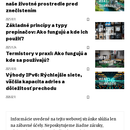
VEDA /
naše životné prostredie pred
TECHNOLÓGIE
znečistením
2025.10.11.
Základné princípy a typy
VEDA /
prepínačov: Ako fungujú a kde ich
TECHNOLÓGIE
použiť?
2025.11.24.
Termistory v praxi: Ako fungujú a
VEDA /
kde sa používajú?
TECHNOLÓGIE
2025.10.10.
Výhody IPv6: Rýchlejšie siete,
VEDA /
väčšia kapacita adries a
TECHNOLÓGIE
dôležitosť prechodu
2026.02.11.
Informácie uvedené na tejto webovej stránke slúžia len
na zábavné účely. Neposkytujeme žiadne záruky,