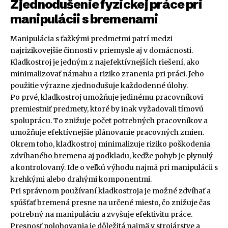
Zjednodušenie fyzickej práce pri
manipulácii s bremenami
Manipulácia s ťažkými predmetmi patrí medzi
najrizikovejšie činnosti v priemysle aj v domácnosti.
Kladkostroj je jedným z najefektívnejších riešení, ako
minimalizovať námahu a riziko zranenia pri práci. Jeho
použitie výrazne zjednodušuje každodenné úlohy.
Po prvé, kladkostroj umožňuje jedinému pracovníkovi
premiestniť predmety, ktoré by inak vyžadovali tímovú
spoluprácu. To znižuje počet potrebných pracovníkov a
umožňuje efektívnejšie plánovanie pracovných zmien.
Okrem toho, kladkostroj minimalizuje riziko poškodenia
zdvíhaného bremena aj podkladu, keďže pohyb je plynulý
a kontrolovaný. Ide o veľkú výhodu najmä pri manipulácii s
krehkými alebo drahými komponentmi.
Pri správnom používaní kladkostroja je možné zdvíhať a
spúšťať bremená presne na určené miesto, čo znižuje čas
potrebný na manipuláciu a zvyšuje efektivitu práce.
Presnosť polohovania je dôležitá najmä v strojárstve a