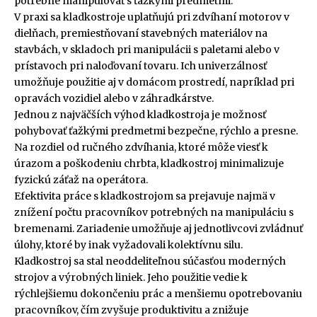
potrebné manipulovať s ťažkými predmetmi.
V praxi sa kladkostroje uplatňujú pri zdvíhaní motorov v
dielňach, premiestňovaní stavebných materiálov na
stavbách, v skladoch pri manipulácii s paletami alebo v
prístavoch pri naloďovaní tovaru. Ich univerzálnosť
umožňuje použitie aj v domácom prostredí, napríklad pri
opravách vozidiel alebo v záhradkárstve.
Jednou z najväčších výhod kladkostroja je možnosť
pohybovať ťažkými predmetmi bezpečne, rýchlo a presne.
Na rozdiel od ručného zdvíhania, ktoré môže viesť k
úrazom a poškodeniu chrbta, kladkostroj minimalizuje
fyzickú záťaž na operátora.
Efektivita práce s kladkostrojom sa prejavuje najmä v
znížení počtu pracovníkov potrebných na manipuláciu s
bremenami. Zariadenie umožňuje aj jednotlivcovi zvládnuť
úlohy, ktoré by inak vyžadovali kolektívnu silu.
Kladkostroj sa stal neoddeliteľnou súčasťou moderných
strojov a výrobných liniek. Jeho použitie vedie k
rýchlejšiemu dokončeniu prác a menšiemu opotrebovaniu
pracovníkov, čím zvyšuje produktivitu a znižuje