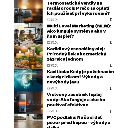
Termostatické ventily na
radiátoroch: Prečo sa oplatí
ich používať pri vykurovaní?
2025.10.04.
Multi Level Marketing (MLM):
Ako funguje systém a ako v
ňom uspieť?
2025.10.04.
Kadidlový esenciálny olej:
Prírodný liek a kozmetický
zázrak v jednom
2025.10.04.
Kavitácia: Kedy je požehnaním
a kedy rizikom? Výhody a
nevýhody javu
2025.10.04.
Vrstvový zásobník teplej
vody: Ako funguje a ako ho
používať efektívne
2025.10.04.
PVC podlaha: Na čo si dať
pozor pred kúpou – výhody a
riziká