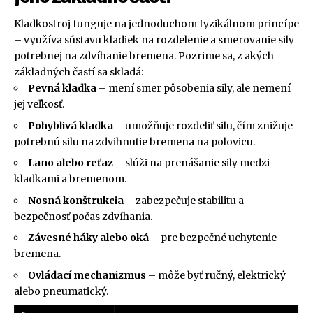
Kladkostroj funguje na jednoduchom fyzikálnom princípe
– využíva sústavu kladiek na rozdelenie a smerovanie sily
potrebnej na zdvíhanie bremena. Pozrime sa, z akých
základných častí sa skladá:
Pevná kladka
– mení smer pôsobenia sily, ale nemení
jej veľkosť.
Pohyblivá kladka
– umožňuje rozdeliť silu, čím znižuje
potrebnú silu na zdvihnutie bremena na polovicu.
Lano alebo reťaz
– slúži na prenášanie sily medzi
kladkami a bremenom.
Nosná konštrukcia
– zabezpečuje stabilitu a
bezpečnosť počas zdvíhania.
Závesné háky alebo oká
– pre bezpečné uchytenie
bremena.
Ovládací mechanizmus
– môže byť ručný, elektrický
alebo pneumatický.