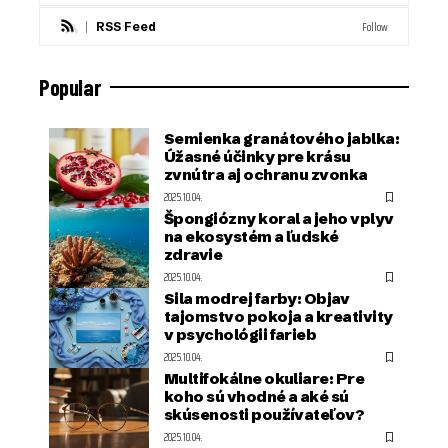
Follow
RSS Feed
Popular
Semienka granátového jablka:
Úžasné účinky pre krásu
zvnútra aj ochranu zvonka
2025.10.04.
Špongiózny koral a jeho vplyv
na ekosystém a ľudské
zdravie
2025.10.04.
Sila modrej farby: Objav
tajomstvo pokoja a kreativity
v psychológii farieb
2025.10.04.
Multifokálne okuliare: Pre
koho sú vhodné a aké sú
skúsenosti používateľov?
2025.10.04.