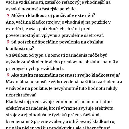
väčšie vzdialenosti, zatiaľ čo reťazový je vhodnejší na
vysokú nosnosť a častejšie použitie.
Môžem kladkostroj používať v exteriéri?
Áno, väčšina kladkostrojov je vhodná aj na použitie v
exteriéri, je však potrebné ich chrániť pred
poveternostnými vplyvmi a pravidelne ošetrovať.
Sú potrebné špeciálne povolenia na obsluhu
kladkostroja?
V závislosti od typu a nosnosti zariadenia môže byť
vyžadované školenie alebo preukaz na obsluhu, najmä v
priemyselných prevádzkach.
Ako zistím maximálnu nosnosť svojho kladkostroja?
Maximálna nosnosť je vždy uvedená na štítku zariadenia a
v návode na použitie. Je nevyhnutné túto hodnotu nikdy
neprekračovať.
Kladkostroj predstavuje jednoduché, no mimoriadne
efektívne zariadenie, ktoré výrazne zvyšuje efektivitu
strojov a zjednodušuje fyzickú prácu s ťažkými
bremenami. Správne zvolený a udržiavaný kladkostroj
prináša nielen vyššiu produktivitu, ale aj bezpečnosť,