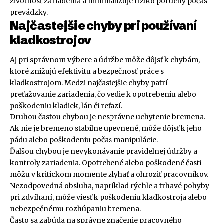
životnosť zariadenia a minimalizuje riziko poruchy počas
prevádzky.
Najčastejšie chyby pri používaní
kladkostrojov
Aj pri správnom výbere a údržbe môže dôjsť k chybám,
ktoré znižujú efektivitu a bezpečnosť práce s
kladkostrojom. Medzi najčastejšie chyby patrí
preťažovanie zariadenia, čo vedie k opotrebeniu alebo
poškodeniu kladiek, lán či reťazí.
Druhou častou chybou je nesprávne uchytenie bremena.
Ak nie je bremeno stabilne upevnené, môže dôjsť k jeho
pádu alebo poškodeniu počas manipulácie.
Ďalšou chybou je nevykonávanie pravidelnej údržby a
kontroly zariadenia. Opotrebené alebo poškodené časti
môžu v kritickom momente zlyhať a ohroziť pracovníkov.
Nezodpovedná obsluha, napríklad rýchle a trhavé pohyby
pri zdvíhaní, môže viesť k poškodeniu kladkostroja alebo
nebezpečnému rozhúpaniu bremena.
Často sa zabúda na správne značenie pracovného