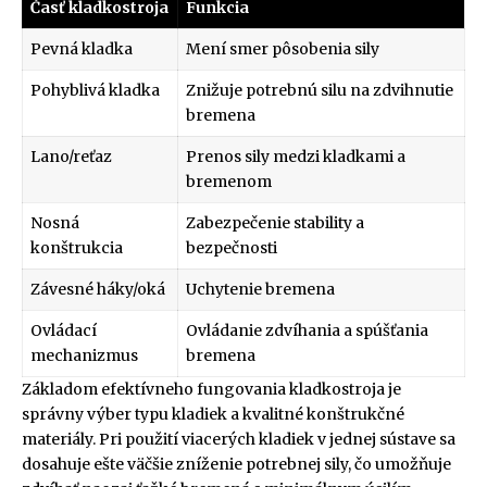
Časť kladkostroja
Funkcia
Pevná kladka
Mení smer pôsobenia sily
Pohyblivá kladka
Znižuje potrebnú silu na zdvihnutie
bremena
Lano/reťaz
Prenos sily medzi kladkami a
bremenom
Nosná
Zabezpečenie stability a
konštrukcia
bezpečnosti
Závesné háky/oká
Uchytenie bremena
Ovládací
Ovládanie zdvíhania a spúšťania
mechanizmus
bremena
Základom efektívneho fungovania kladkostroja je
správny výber typu kladiek a kvalitné konštrukčné
materiály. Pri použití viacerých kladiek v jednej sústave sa
dosahuje ešte väčšie zníženie potrebnej sily, čo umožňuje