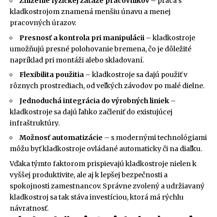
Zníženie fyzickej záťaže pracovníkov
– práca s
kladkostrojom znamená menšiu únavu a menej
pracovných úrazov.
Presnosť a kontrola pri manipulácii
– kladkostroje
umožňujú presné polohovanie bremena, čo je dôležité
napríklad pri montáži alebo skladovaní.
Flexibilita použitia
– kladkostroje sa dajú použiť v
rôznych prostrediach, od veľkých závodov po malé dielne.
Jednoduchá integrácia do výrobných liniek
–
kladkostroje sa dajú ľahko začleniť do existujúcej
infraštruktúry.
Možnosť automatizácie
– s modernými technológiami
môžu byť kladkostroje ovládané automaticky či na diaľku.
Vďaka týmto faktorom prispievajú kladkostroje nielen k
vyššej produktivite, ale aj k lepšej bezpečnosti a
spokojnosti zamestnancov. Správne zvolený a udržiavaný
kladkostroj sa tak stáva investíciou, ktorá má rýchlu
návratnosť.