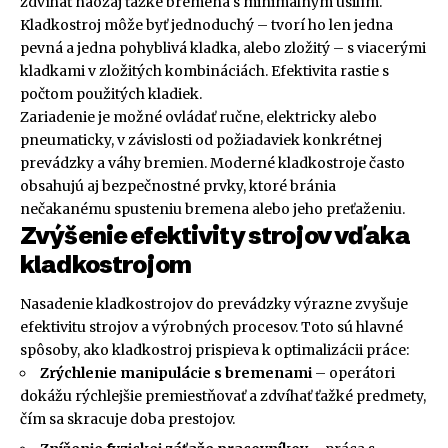
zdvíhať naozaj ťažké bremená s minimálnym úsilím.
Kladkostroj môže byť jednoduchý – tvorí ho len jedna
pevná a jedna pohyblivá kladka, alebo zložitý – s viacerými
kladkami v zložitých kombináciách. Efektivita rastie s
počtom použitých kladiek.
Zariadenie je možné ovládať ručne, elektricky alebo
pneumaticky, v závislosti od požiadaviek konkrétnej
prevádzky a váhy bremien. Moderné kladkostroje často
obsahujú aj bezpečnostné prvky, ktoré bránia
nečakanému spusteniu bremena alebo jeho preťaženiu.
Zvýšenie efektivity strojov vďaka
kladkostrojom
Nasadenie kladkostrojov do prevádzky výrazne zvyšuje
efektivitu strojov a výrobných procesov. Toto sú hlavné
spôsoby, ako kladkostroj prispieva k optimalizácii práce:
Zrýchlenie manipulácie s bremenami
– operátori
dokážu rýchlejšie premiestňovať a zdvíhať ťažké predmety,
čím sa skracuje doba prestojov.