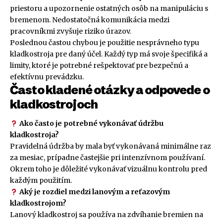
priestoru a upozornenie ostatných osôb na manipuláciu s
bremenom. Nedostatočná komunikácia medzi
pracovníkmi zvyšuje riziko úrazov.
Poslednou častou chybou je použitie nesprávneho typu
kladkostroja pre daný účel. Každý typ má svoje špecifiká a
limity, ktoré je potrebné rešpektovať pre bezpečnú a
efektívnu prevádzku.
Často kladené otázky a odpovede o
kladkostrojoch
Ako často je potrebné vykonávať údržbu
kladkostroja?
Pravidelná údržba by mala byť vykonávaná minimálne raz
za mesiac, prípadne častejšie pri intenzívnom používaní.
Okrem toho je dôležité vykonávať vizuálnu kontrolu pred
každým použitím.
Aký je rozdiel medzi lanovým a reťazovým
kladkostrojom?
Lanový kladkostroj sa používa na zdvíhanie bremien na