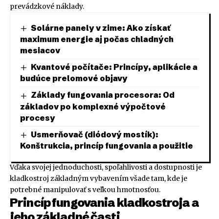
prevádzkové náklady.
Solárne panely v zime: Ako získať
maximum energie aj počas chladných
mesiacov
Kvantové počítače: Princípy, aplikácie a
budúce prelomové objavy
Základy fungovania procesora: Od
základov po komplexné výpočtové
procesy
Usmerňovač (diódový mostík):
Konštrukcia, princíp fungovania a použitie
Vďaka svojej jednoduchosti, spoľahlivosti a dostupnosti je
kladkostroj základným vybavením všade tam, kde je
potrebné manipulovať s veľkou hmotnosťou.
Princíp fungovania kladkostroja a
jeho základné časti