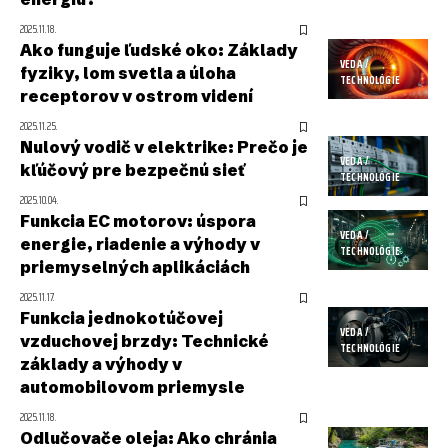
2025.11.18.
Ako funguje ľudské oko: Základy
VEDA /
fyziky, lom svetla a úloha
TECHNOLÓGIE
receptorov v ostrom videní
2025.11.25.
Nulový vodič v elektrike: Prečo je
VEDA /
kľúčový pre bezpečnú sieť
TECHNOLÓGIE
2025.10.04.
Funkcia EC motorov: úspora
VEDA /
energie, riadenie a výhody v
TECHNOLÓGIE
priemyselných aplikáciách
2025.11.17.
Funkcia jednokotúčovej
VEDA /
vzduchovej brzdy: Technické
TECHNOLÓGIE
základy a výhody v
automobilovom priemysle
2025.11.18.
Odlučovače oleja: Ako chránia