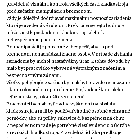
pravidelná vizuálna kontrola všetkých častí kladkostroja
pred začatím manipulácie s bremenom.
Vždy je dôležité dodržiavať maximálnu nosnosť zariadenia,
ktorá je uvedená výrobcom. Prekročenie tejto hodnoty
môže viesť k poškodeniu kladkostroja alebo k
nebezpečnému pádu bremena.
Pri manipulácii je potrebné zabezpečiť, aby sa pod
bremenom nenachádzali žiadne osoby. V prípade zlyhania
zariadenia by mohol nastať vážny úraz. Z tohto dôvodu by
malo byť pracovisko vybavené výstražným značením a
bezpečnostnými zónami.
Všetky pohybujúce sa časti by mali byť pravidelne mazané
a kontrolované na opotrebenie. Poškodené lano alebo
reťaz musia byť okamžite vymenené.
Pracovníci by mali byť riadne vyškolení na obsluhu
kladkostroja a mali by používať vhodné osobné ochranné
pomôcky, ako sú prilby, rukavice či bezpečnostná obuv.
V neposlednom rade je potrebné viesť evidenciu o údržbe
a revíziách kladkostroja. Pravidelná údržba predlžuje