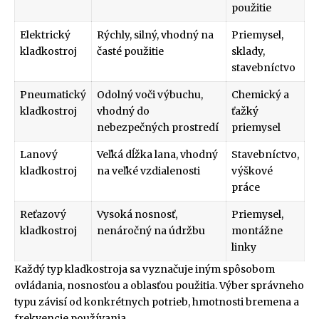
použitie
Elektrický
Rýchly, silný, vhodný na
Priemysel,
kladkostroj
časté použitie
sklady,
stavebníctvo
Pneumatický
Odolný voči výbuchu,
Chemický a
kladkostroj
vhodný do
ťažký
nebezpečných prostredí
priemysel
Lanový
Veľká dĺžka lana, vhodný
Stavebníctvo,
kladkostroj
na veľké vzdialenosti
výškové
práce
Reťazový
Vysoká nosnosť,
Priemysel,
kladkostroj
nenáročný na údržbu
montážne
linky
Každý typ kladkostroja sa vyznačuje iným spôsobom
ovládania, nosnosťou a oblasťou použitia. Výber správneho
typu závisí od konkrétnych potrieb, hmotnosti bremena a
frekvencie používania.