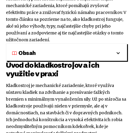
mechanické zariadenia, ktoré pomáhajú zvyšovať
efektivitu práce a znižovať fyzickú námahu pracovníkov. V
tomto článku sa pozrieme na to, ako kladkostroj funguje,
aké sú jeho výhody, typy, najčastejšie chyby pri jeho
používaní a zodpovieme aj tie najčastejšie otázky o tomto
užitočnom zariadení.
Obsah
Úvod do kladkostrojov a ich
využitie v praxi
Kladkostroj je mechanické zariadenie, ktoré využíva
sústavu kladiek na zdvíhanie a presúvanie ťažkých
bremien s minimálnym vynaložením sily. Už po stáročia sa
kladkostroje používajú nielen v priemysle, ale aj v
domácnostiach, na stavbách či v dopravných podnikoch.
Ich jednoduchá konštrukcia a vysoká efektivita ich robia
neodmysliteľným pomocníkom kdekoľvek, kde je