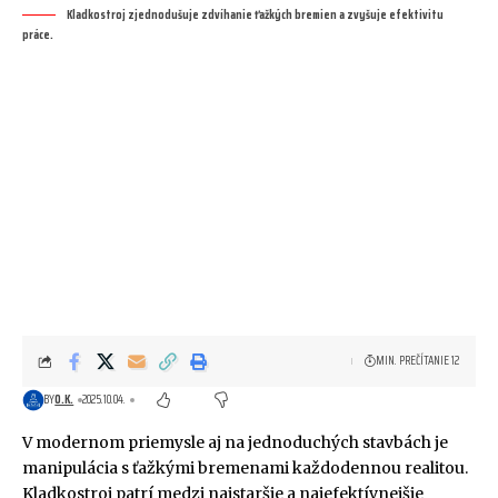
Kladkostroj zjednodušuje zdvíhanie ťažkých bremien a zvyšuje efektivitu
práce.
MIN. PREČÍTANIE 12
BY
O.K.
2025.10.04.
V modernom priemysle aj na jednoduchých stavbách je
manipulácia s ťažkými bremenami každodennou realitou.
Kladkostroj patrí medzi najstaršie a najefektívnejšie