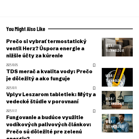
You Might Also Like
Prečo si vybrať termostatický
VEDA /
ventil Herz? Úspora energie a
TECHNOLÓGIE
nižšie účty za kúrenie
2025.10.05.
TDS merač a kvalita vody: Prečo
VEDA /
je dôležitý a ako funguje
TECHNOLÓGIE
2025.10.11.
Vplyv Leszarom tabletiek: Mýty a
VEDA /
vedecké štúdie v porovnaní
TECHNOLÓGIE
2025.11.17.
Fungovanie a budúce využitie
VEDA /
vodíkových palivových článkov:
TECHNOLÓGIE
Prečo sú dôležité pre zelenú
energiu?