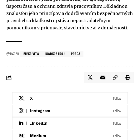
úsporu času a ochranu zdravia pracovníkov. Dôkladnou
znalosťou jeho princípov a dodržiavaním bezpečnostných
pravidiel sa kladkostroj stáva nepostrádateľným
pomocníkom v priemysle, stavebníctve aj v domácnosti.
TAGGED:
EFEKTIVITA
KLADKOSTROJ
PRÁCA
Follow
X
Follow
Instagram
Follow
LinkedIn
Follow
Medium