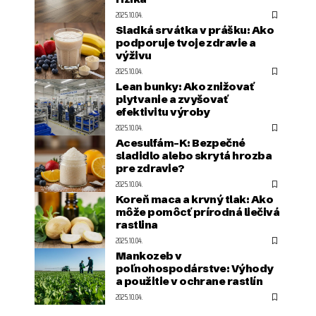
2025.10.04.
Sladká srvátka v prášku: Ako
podporuje tvoje zdravie a
výživu
2025.10.04.
Lean bunky: Ako znižovať
plytvanie a zvyšovať
efektivitu výroby
2025.10.04.
Acesulfám-K: Bezpečné
sladidlo alebo skrytá hrozba
pre zdravie?
2025.10.04.
Koreň maca a krvný tlak: Ako
môže pomôcť prírodná liečivá
rastlina
2025.10.04.
Mankozeb v
poľnohospodárstve: Výhody
a použitie v ochrane rastlín
2025.10.04.