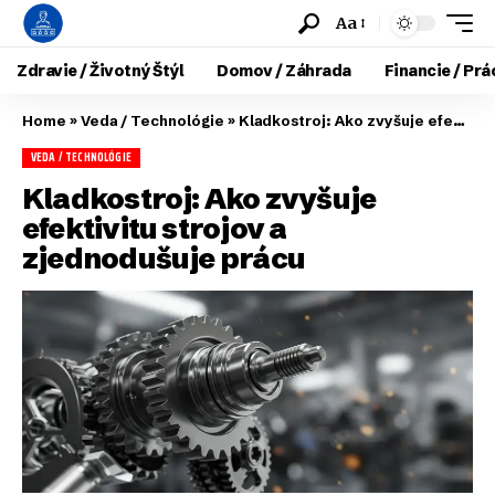
Aa
Zdravie / Životný Štýl
Domov / Záhrada
Financie / Prá
Home
»
Veda / Technológie
»
Kladkostroj: Ako zvyšuje efektivitu strojov a zjednodušuje prácu
VEDA / TECHNOLÓGIE
Kladkostroj: Ako zvyšuje
efektivitu strojov a
zjednodušuje prácu