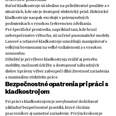
Ručné kladkostroje sú ideálne na príležitostné použitie a v
situáciách, kde nie je dostupný elektrický prúd. Elektrické
kladkostroje naopak excelujú v priemyselných
podmienkach s vysokou frekvenciou zdvíhania.
Pre špecifické prostredia, napríklad tam, kde hrozí
nebezpečenstvo výbuchu, sú určené pneumatické modely.
Lanové a reťazové kladkostroje umožňujú manipulovať s
veľkými bremenami na veľké vzdialenosti a s vysokou
nosnosťou.
Dôležité je pri výbere kladkostroja zvážiť aj potrebu
mobility, možnosti údržby a dostupnosť náhradných
dielov. Správny výber zabezpečí dlhú životnosť zariadenia
a maximálnu efektivitu práce.
Bezpečnostné opatrenia pri práci s
kladkostrojom
Pri práci s kladkostrojom je nevyhnutné dodržiavať
základné bezpečnostné pravidlá, ktoré chránia
pracovníkov aj samotné zariadenie. Prvým krokom je