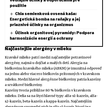
použitie
Chia semienková ovsená kaša:
Energetická bomba na raňajky a jej
priaznivé účinky na organizmus
Účinok orgonitovej pyramídy: Podpora
harmonizácie energií a ochrany
Najčastejšie alergény v mlieku
Kravské mlieko patrí medzi najčastejšie potravinové
alergény, najmä u dojčiat a malých detí. Alergia na
bielkovinu kravského mlieka (ABKM) je imunitná odpoveď
na jednu alebo viacero bielkovín prítomných v kravskom
mlieku. Medzi hlavné alergénne bielkoviny patria kazeíny
a srvátkové bielkoviny.
Kazeíny tvoria približne 80 % bielkovín v kravskom
mlieku. Delia sa na štyri hlavné typy: alfa-s1-kazeín, alfa-
s2-kazeín, beta-kazeín a kappa-kazeín. Najčastejším
alergénom spomedzi nich je
alfa-s1-kazeín
, ktorý je v