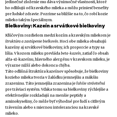
jedinečné zloženie mu dáva výnimočné vlastnosti, ktoré
ho odlišujú od kravského mlieka a môžu priniesť benefity
pre ľudské zdravie. Pozrime sa bližšie na to, čo robí kozie
mlieko takým špeciálnym.
Bielkoviny: Kazeín a srvátkové bielkoviny
Kľúčovým rozdielom medzi kozím a kravským mliekom je
štruktúra a zastúpenie bielkovín
. Hoci obe mlieka obsahujú
kazeíny aj srvátkové bielkoviny, ich proporcie a typy sa
líšia. V kozom mlieku prevláda
beta-kazeín
, zatiaľ čo obsah
alfa-s1-kazeínu, hlavného alergénu v kravskom mlieku, je
výrazne nižší alebo dokonca chýba.
Táto odlišná štruktúra kazeínov spôsobuje, že bielkoviny
kozieho mlieka tvoria v žalúdku jemnejšiu a mäkšiu
zrazeninu. Táto jemnejšia zrazenina je
ľahšie stráviteľná
pre tráviaci systém. Vďaka tomu sa bielkoviny rýchlejšie a
efektívnejšie rozkladajú na menšie peptidy a
aminokyseliny, čo môže byť výhodné pre ľudí s citlivým
trávením alebo s miernou intoleranciou na kravské
mlieko.