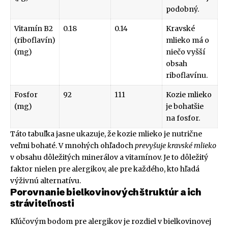
podobný.
Vitamín B2
0.18
0.14
Kravské
(riboflavín)
mlieko má o
(mg)
niečo vyšší
obsah
riboflavínu.
Fosfor
92
111
Kozie mlieko
(mg)
je bohatšie
na fosfor.
Táto tabuľka jasne ukazuje, že kozie mlieko je nutrične
veľmi bohaté. V mnohých ohľadoch
prevyšuje kravské mlieko
v obsahu dôležitých minerálov a vitamínov. Je to dôležitý
faktor nielen pre alergikov, ale pre každého, kto hľadá
výživnú alternatívu.
Porovnanie bielkovinových štruktúr a ich
stráviteľnosti
Kľúčovým bodom pre alergikov je rozdiel v bielkovinovej