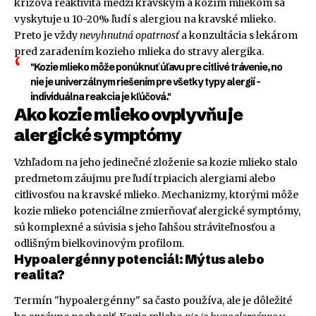
krížová reaktivita medzi kravským a kozím mliekom sa
vyskytuje u 10-20% ľudí s alergiou na kravské mlieko.
Preto je vždy
nevyhnutná opatrnosť
a konzultácia s lekárom
pred zaradením kozieho mlieka do stravy alergika.
"Kozie mlieko môže ponúknuť úľavu pre citlivé trávenie, no
nie je univerzálnym riešením pre všetky typy alergií –
individuálna reakcia je kľúčová."
Ako kozie mlieko ovplyvňuje
alergické symptómy
Vzhľadom na jeho jedinečné zloženie sa kozie mlieko stalo
predmetom záujmu pre ľudí trpiacich alergiami alebo
citlivosťou na kravské mlieko. Mechanizmy, ktorými môže
kozie mlieko potenciálne zmierňovať alergické symptómy,
sú komplexné a súvisia s jeho ľahšou stráviteľnosťou a
odlišným bielkovinovým profilom.
Hypoalergénny potenciál: Mýtus alebo
realita?
Termín "hypoalergénny" sa často používa, ale je dôležité