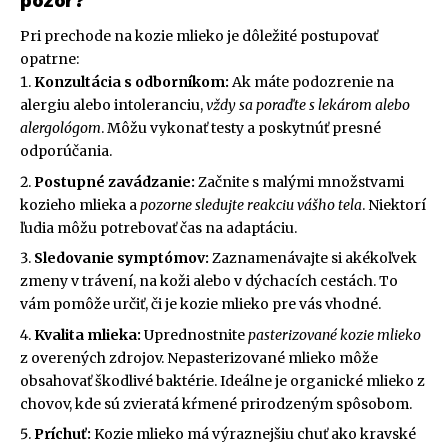
pozor?
Pri prechode na kozie mlieko je dôležité postupovať
opatrne:
Konzultácia s odborníkom:
Ak máte podozrenie na
alergiu alebo intoleranciu,
vždy sa poraďte s lekárom alebo
alergológom
. Môžu vykonať testy a poskytnúť presné
odporúčania.
Postupné zavádzanie:
Začnite s malými množstvami
kozieho mlieka a
pozorne sledujte reakciu vášho tela
. Niektorí
ľudia môžu potrebovať čas na adaptáciu.
Sledovanie symptómov:
Zaznamenávajte si akékoľvek
zmeny v trávení, na koži alebo v dýchacích cestách. To
vám pomôže určiť, či je kozie mlieko pre vás vhodné.
Kvalita mlieka:
Uprednostnite
pasterizované kozie mlieko
z overených zdrojov. Nepasterizované mlieko môže
obsahovať škodlivé baktérie. Ideálne je organické mlieko z
chovov, kde sú zvieratá kŕmené prirodzeným spôsobom.
Príchuť:
Kozie mlieko má výraznejšiu chuť ako kravské