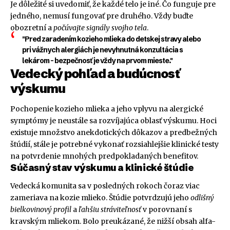
Je dôležité si uvedomiť, že každé telo je iné. Čo funguje pre
jedného, nemusí fungovať pre druhého. Vždy buďte
obozretní a
počúvajte signály svojho tela
.
"Pred zaradením kozieho mlieka do detskej stravy alebo
pri vážnych alergiách je nevyhnutná konzultácia s
lekárom – bezpečnosť je vždy na prvom mieste."
Vedecký pohľad a budúcnosť
výskumu
Pochopenie kozieho mlieka a jeho vplyvu na alergické
symptómy je neustále sa rozvíjajúca oblasť výskumu. Hoci
existuje množstvo anekdotických dôkazov a predbežných
štúdií, stále je potrebné vykonať rozsiahlejšie klinické testy
na potvrdenie mnohých predpokladaných benefitov.
Súčasný stav výskumu a klinické štúdie
Vedecká komunita sa v posledných rokoch čoraz viac
zameriava na kozie mlieko. Štúdie potvrdzujú jeho
odlišný
bielkovinový profil
a
ľahšiu stráviteľnosť
v porovnaní s
kravským mliekom. Bolo preukázané, že nižší obsah alfa-