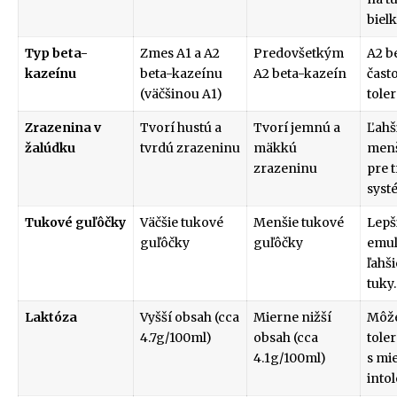
biel
Typ beta-
Zmes A1 a A2
Predovšetkým
A2 b
kazeínu
beta-kazeínu
A2 beta-kazeín
často
(väčšinou A1)
tole
Zrazenina v
Tvorí hustú a
Tvorí jemnú a
Ľahši
žalúdku
tvrdú zrazeninu
mäkkú
menš
zrazeninu
pre t
syst
Tukové guľôčky
Väčšie tukové
Menšie tukové
Lepš
guľôčky
guľôčky
emul
ľahši
tuky.
Laktóza
Vyšší obsah (cca
Mierne nižší
Môže
4.7g/100ml)
obsah (cca
tole
4.1g/100ml)
s mi
into