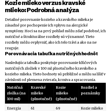
Kozie mlieko verzus kravské
mlieko: Podrobná analýza
Detailné porovnanie kozieho a kravského mlieka je
zásadné pre pochopenie ich vplyvu na alergické
symptómy. Hoci sa na prvý pohľad môžu zdať podobné, ich
nutričné a štrukturálne rozdiely sú významné. Tieto
rozdiely môžu ovplyvniť, ako ich telo trávi a ako na ne
reaguje.
Porovnávacia tabuľka nutričných hodnôt
Nasledujúca tabuľka poskytuje porovnanie kľúčových
nutričných zložiek v 100 ml plnotučného kravského a
kozieho mlieka. Tieto hodnoty sú približné a môžu sa líšiť v
závislosti od plemena zvieraťa, krmiva a spracovania.
Nutričná
Kravské
Kozie
Rozdiel a
zložka (na
mlieko
mlieko
poznámky
100 ml)
(plnotučné)
(plnotučné)
Energia
61
69
Kozie mlieko