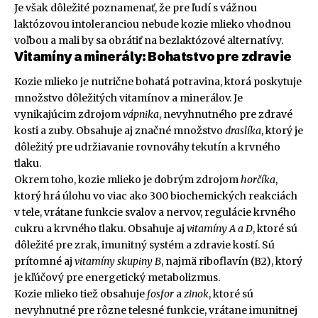
Je však dôležité poznamenať, že pre ľudí s vážnou
laktózovou intoleranciou nebude kozie mlieko vhodnou
voľbou a mali by sa obrátiť na bezlaktózové alternatívy.
Vitamíny a minerály: Bohatstvo pre zdravie
Kozie mlieko je nutrične bohatá potravina, ktorá poskytuje
množstvo dôležitých vitamínov a minerálov. Je
vynikajúcim zdrojom
vápnika
, nevyhnutného pre zdravé
kosti a zuby. Obsahuje aj značné množstvo
draslíka
, ktorý je
dôležitý pre udržiavanie rovnováhy tekutín a krvného
tlaku.
Okrem toho, kozie mlieko je dobrým zdrojom
horčíka
,
ktorý hrá úlohu vo viac ako 300 biochemických reakciách
v tele, vrátane funkcie svalov a nervov, regulácie krvného
cukru a krvného tlaku. Obsahuje aj
vitamíny A a D
, ktoré sú
dôležité pre zrak, imunitný systém a zdravie kostí. Sú
prítomné aj
vitamíny skupiny B
, najmä riboflavín (B2), ktorý
je kľúčový pre energetický metabolizmus.
Kozie mlieko tiež obsahuje
fosfor
a
zinok
, ktoré sú
nevyhnutné pre rôzne telesné funkcie, vrátane imunitnej