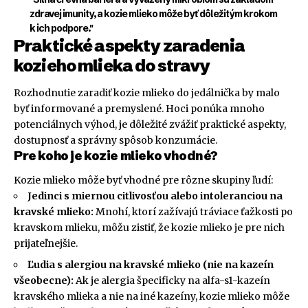
zdravej imunity, a kozie mlieko môže byť dôležitým krokom
k ich podpore."
Praktické aspekty zaradenia
kozieho mlieka do stravy
Rozhodnutie zaradiť kozie mlieko do jedálnička by malo
byť informované a premyslené. Hoci ponúka mnoho
potenciálnych výhod, je dôležité zvážiť praktické aspekty,
dostupnosť a správny spôsob konzumácie.
Pre koho je kozie mlieko vhodné?
Kozie mlieko môže byť vhodné pre rôzne skupiny ľudí:
Jedinci s miernou citlivosťou alebo intoleranciou na
kravské mlieko:
Mnohí, ktorí zažívajú tráviace ťažkosti po
kravskom mlieku, môžu zistiť, že kozie mlieko je pre nich
prijateľnejšie.
Ľudia s alergiou na kravské mlieko (nie na kazeín
všeobecne):
Ak je alergia špecificky na alfa-s1-kazeín
kravského mlieka a nie na iné kazeíny, kozie mlieko môže