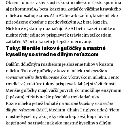
Okrem toho sa v súvislosti s kozím mliekom často spomína
aj prítomnosť A2 beta-kazeínu. Zatiaľ čo väčšina kravského
mlieka obsahuje zmes A1 a A2 beta-kazeínu, kozie mlieko
prirodzene obsahuje predovšetkým A2 beta-kazeín.
Niektoré výskumy naznačujú, že A1 beta-kazeín môže u
niektorých jedincov prispievať k tráviacim ťažkostiam,
zatiaľ čo A2 beta-kazeín je lepšie tolerovaný.
Tuky: Menšie tukové guľôčky a mastné
kyseliny so stredne dlhým reťazcom
Ďalším dôležitým rozdielom je zloženie tukov v kozom
mlieku. Tukové guľôčky v kozom mlieku sú
menšie a
rovnomernejšie distribuované
ako v kravskom mlieku. Tento
rozdiel v štruktúre tukov prispieva k ľahšej stráviteľnosti.
Menšie guľôčky majú väčší povrch, čo umožňuje enzýmom
(lipázam) efektívnejšie pôsobiť a rozkladať tuky.
Kozie mlieko je tiež bohaté na
mastné kyseliny so stredne
dlhým reťazcom
(MCT, Medium-Chain Triglycerides). Tieto
mastné kyseliny, ako je kyselina kaprová, kaprilová a
kaprínová, sa trávia inak ako mastné kyseliny s dlhým