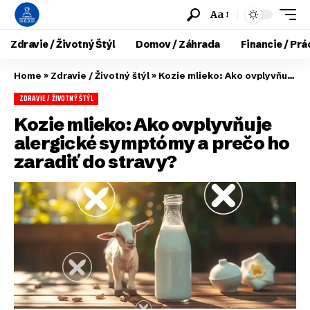
Aa
Zdravie / Životný Štýl
Domov / Záhrada
Financie / Prá
Home
»
Zdravie / Životný štýl
»
Kozie mlieko: Ako ovplyvňuje alergické symptómy a prečo ho zaradiť do stravy?
ZDRAVIE / ŽIVOTNÝ ŠTÝL
Kozie mlieko: Ako ovplyvňuje
alergické symptómy a prečo ho
zaradiť do stravy?