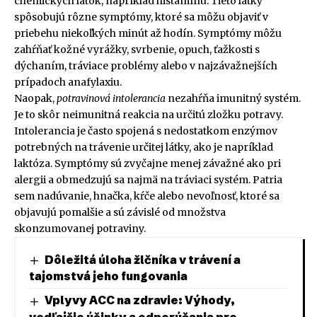
chemických látok, napríklad histamínu. Tieto látky
spôsobujú rôzne symptómy, ktoré sa môžu objaviť v
priebehu niekoľkých minút až hodín. Symptómy môžu
zahŕňať kožné vyrážky, svrbenie, opuch, ťažkosti s
dýchaním, tráviace problémy alebo v najzávažnejších
prípadoch anafylaxiu.
Naopak,
potravinová intolerancia
nezahŕňa imunitný systém.
Je to skôr neimunitná reakcia na určitú zložku potravy.
Intolerancia je často spojená s nedostatkom enzýmov
potrebných na trávenie určitej látky, ako je napríklad
laktóza. Symptómy sú zvyčajne menej závažné ako pri
alergii a obmedzujú sa najmä na tráviaci systém. Patria
sem nadúvanie, hnačka, kŕče alebo nevoľnosť, ktoré sa
objavujú pomalšie a sú závislé od množstva
skonzumovanej potraviny.
Dôležitá úloha žlčníka v trávení a
tajomstvá jeho fungovania
Vplyvy ACC na zdravie: Výhody,
vedľajšie účinky a odporúčania pre