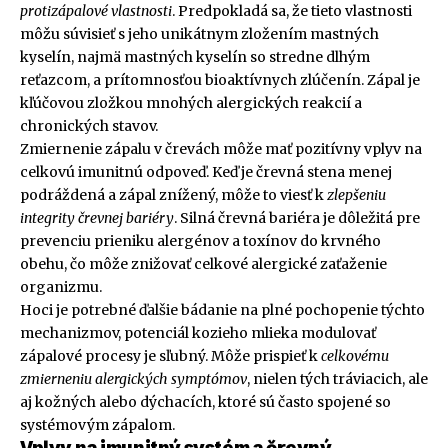
protizápalové vlastnosti
. Predpokladá sa, že tieto vlastnosti
môžu súvisieť s jeho unikátnym zložením mastných
kyselín, najmä mastných kyselín so stredne dlhým
reťazcom, a prítomnosťou bioaktívnych zlúčenín. Zápal je
kľúčovou zložkou mnohých alergických reakcií a
chronických stavov.
Zmiernenie zápalu v črevách môže mať pozitívny vplyv na
celkovú imunitnú odpoveď. Keď je črevná stena menej
podráždená a zápal znížený, môže to viesť k
zlepšeniu
integrity črevnej bariéry
. Silná črevná bariéra je dôležitá pre
prevenciu prieniku alergénov a toxínov do krvného
obehu, čo môže znižovať celkové alergické zaťaženie
organizmu.
Hoci je potrebné ďalšie bádanie na plné pochopenie týchto
mechanizmov, potenciál kozieho mlieka modulovať
zápalové procesy je sľubný. Môže prispieť k
celkovému
zmierneniu alergických symptómov
, nielen tých tráviacich, ale
aj kožných alebo dýchacích, ktoré sú často spojené so
systémovým zápalom.
Vplyv na imunitný systém a črevný