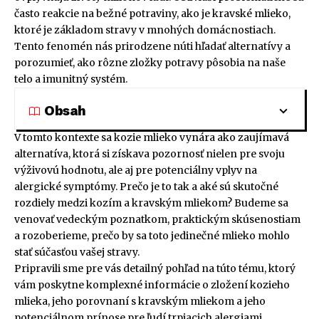
často reakcie na bežné potraviny, ako je kravské mlieko,
ktoré je základom stravy v mnohých domácnostiach.
Tento fenomén nás prirodzene núti hľadať alternatívy a
porozumieť, ako rôzne zložky potravy pôsobia na naše
telo a imunitný systém.
Obsah
V tomto kontexte sa kozie mlieko vynára ako zaujímavá
alternatíva, ktorá si získava pozornosť nielen pre svoju
výživovú hodnotu, ale aj pre potenciálny vplyv na
alergické symptómy. Prečo je to tak a aké sú skutočné
rozdiely medzi kozím a kravským mliekom? Budeme sa
venovať vedeckým poznatkom, praktickým skúsenostiam
a rozoberieme, prečo by sa toto jedinečné mlieko mohlo
stať súčasťou vašej stravy.
Pripravili sme pre vás detailný pohľad na túto tému, ktorý
vám poskytne komplexné informácie o zložení kozieho
mlieka, jeho porovnaní s kravským mliekom a jeho
potenciálnom prínose pre ľudí trpiacich alergiami.