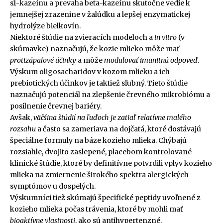
s1-kazeínu a prevaha beta-kazeínu skutočne vedie k
jemnejšej zrazenine v žalúdku a lepšej enzymatickej
hydrolýze bielkovín.
Niektoré štúdie na zvieracích modeloch a
in vitro
(v
skúmavke) naznačujú, že kozie mlieko môže mať
protizápalové účinky
a môže
modulovať imunitnú odpoveď
.
Výskum oligosacharidov v kozom mlieku a ich
prebiotických účinkov je taktiež sľubný. Tieto štúdie
naznačujú potenciál na zlepšenie črevného mikrobiómu a
posilnenie črevnej bariéry.
Avšak,
väčšina štúdií na ľuďoch je zatiaľ relatívne malého
rozsahu
a často sa zameriava na dojčatá, ktoré dostávajú
špeciálne formuly na báze kozieho mlieka. Chýbajú
rozsiahle, dvojito zaslepené, placebom kontrolované
klinické štúdie, ktoré by definitívne potvrdili vplyv kozieho
mlieka na zmiernenie širokého spektra alergických
symptómov u dospelých.
Výskumníci tiež skúmajú špecifické peptidy uvoľnené z
kozieho mlieka počas trávenia, ktoré by mohli mať
bioaktívne vlastnosti
, ako sú antihypertenzné,