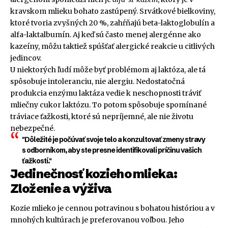
kravskom mlieku bohato zastúpený. Srvátkové bielkoviny,
ktoré tvoria zvyšných 20 %, zahŕňajú beta-laktoglobulín a
alfa-laktalbumín. Aj keď sú často menej alergénne ako
kazeíny, môžu taktiež spúšťať alergické reakcie u citlivých
jedincov.
U niektorých ľudí môže byť problémom aj laktóza, ale tá
spôsobuje intoleranciu, nie alergiu. Nedostatočná
produkcia enzýmu laktáza vedie k neschopnosti tráviť
mliečny cukor laktózu. To potom spôsobuje spomínané
tráviace ťažkosti, ktoré sú nepríjemné, ale nie životu
nebezpečné.
"Dôležité je počúvať svoje telo a konzultovať zmeny stravy
s odborníkom, aby ste presne identifikovali príčinu vašich
ťažkostí."
Jedinečnosť kozieho mlieka:
Zloženie a výživa
Kozie mlieko je cennou potravinou s bohatou históriou a v
mnohých kultúrach je preferovanou voľbou. Jeho