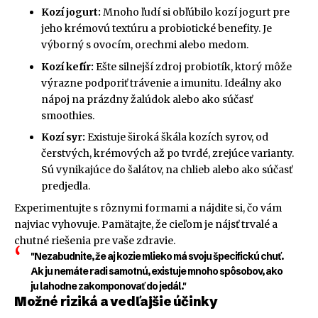
Kozí jogurt:
Mnoho ľudí si obľúbilo kozí jogurt pre
jeho krémovú textúru a probiotické benefity. Je
výborný s ovocím, orechmi alebo medom.
Kozí kefír:
Ešte silnejší zdroj probiotík, ktorý môže
výrazne podporiť trávenie a imunitu. Ideálny ako
nápoj na prázdny žalúdok alebo ako súčasť
smoothies.
Kozí syr:
Existuje široká škála kozích syrov, od
čerstvých, krémových až po tvrdé, zrejúce varianty.
Sú vynikajúce do šalátov, na chlieb alebo ako súčasť
predjedla.
Experimentujte s rôznymi formami a nájdite si, čo vám
najviac vyhovuje. Pamätajte, že cieľom je nájsť trvalé a
chutné riešenia pre vaše zdravie.
"Nezabudnite, že aj kozie mlieko má svoju špecifickú chuť.
Ak ju nemáte radi samotnú, existuje mnoho spôsobov, ako
ju lahodne zakomponovať do jedál."
Možné riziká a vedľajšie účinky