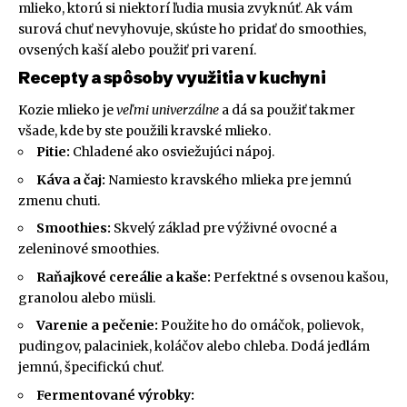
mlieko, ktorú si niektorí ľudia musia zvyknúť. Ak vám
surová chuť nevyhovuje, skúste ho pridať do smoothies,
ovsených kaší alebo použiť pri varení.
Recepty a spôsoby využitia v kuchyni
Kozie mlieko je
veľmi univerzálne
a dá sa použiť takmer
všade, kde by ste použili kravské mlieko.
Pitie:
Chladené ako osviežujúci nápoj.
Káva a čaj:
Namiesto kravského mlieka pre jemnú
zmenu chuti.
Smoothies:
Skvelý základ pre výživné ovocné a
zeleninové smoothies.
Raňajkové cereálie a kaše:
Perfektné s ovsenou kašou,
granolou alebo müsli.
Varenie a pečenie:
Použite ho do omáčok, polievok,
pudingov, palaciniek, koláčov alebo chleba. Dodá jedlám
jemnú, špecifickú chuť.
Fermentované výrobky: