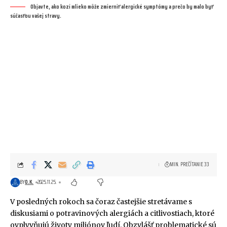
Objavte, ako kozí mlieko môže zmierniť alergické symptómy a prečo by malo byť
súčasťou vašej stravy.
MIN. PREČÍTANIE 33
BY
O.K.
2025.11.25.
V posledných rokoch sa čoraz častejšie stretávame s
diskusiami o potravinových alergiách a citlivostiach, ktoré
ovplyvňujú životy miliónov ľudí. Obzvlášť problematické sú