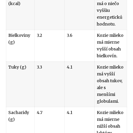
(kcal)
má o niečo
vyššiu
energetickú
hodnotu.
Bielkoviny
3.2
3.6
Kozie mlieko
(g)
má mierne
vyšší obsah
bielkovín.
Tuky (g)
3.3
4.1
Kozie mlieko
má vyšší
obsah tukov,
ale s
menšími
globulami.
Sacharidy
4.7
4.1
Kozie mlieko
(g)
má mierne
nižší obsah
laktózy.