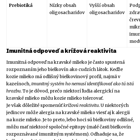
Prebiotiká
Nízky obsah
Vyšší obsah
Pod
oligosacharidov
oligosacharidov
zdra
črev
mikr
imun
modu
Imunitná odpoveď a krížová reaktivita
Imunitná odpoveď na kravské mlieko je často spustená
rozpoznaním jeho bielkovín ako cudzích látok. Keďže
kozie mlieko má odlišný bielkovinový profil, najmä v
kazeínoch,
imunitný systém ho nemusí identifikovať ako tú istú
hrozbu
. To je dôvod, prečo niektorí ľudia alergickí na
kravské mlieko môžu kozie mlieko tolerovať.
Je však dôležité spomenúť
krížovú reaktivitu
. U niektorých
jedincov môže alergia na kravské mlieko viesť aj k alergii
na kozie mlieko. Je to preto, lebo hoci sú bielkoviny odlišné,
môžu mať niektoré spoločné epitopy (malé časti bielkovín
rozpoznávané imunitným systémom). Odhaduje sa, že