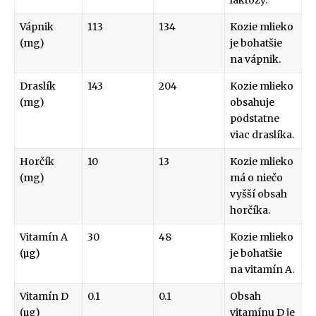
Vápnik
113
134
Kozie mlieko
(mg)
je bohatšie
na vápnik.
Draslík
143
204
Kozie mlieko
(mg)
obsahuje
podstatne
viac draslíka.
Horčík
10
13
Kozie mlieko
(mg)
má o niečo
vyšší obsah
horčíka.
Vitamín A
30
48
Kozie mlieko
(µg)
je bohatšie
na vitamín A.
Vitamín D
0.1
0.1
Obsah
(µg)
vitamínu D je