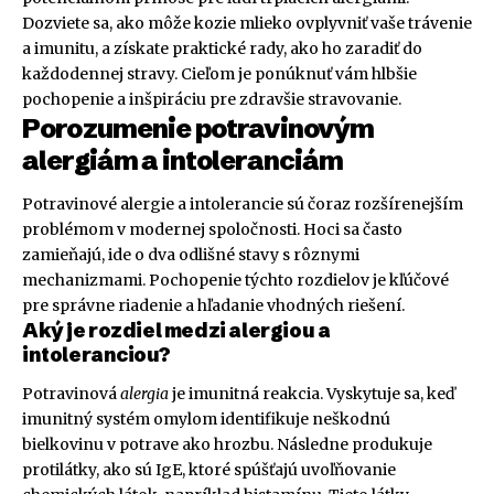
Dozviete sa, ako môže kozie mlieko ovplyvniť vaše trávenie
a imunitu, a získate praktické rady, ako ho zaradiť do
každodennej stravy. Cieľom je ponúknuť vám hlbšie
pochopenie a inšpiráciu pre zdravšie stravovanie.
Porozumenie potravinovým
alergiám a intoleranciám
Potravinové alergie a intolerancie sú čoraz rozšírenejším
problémom v modernej spoločnosti. Hoci sa často
zamieňajú, ide o dva odlišné stavy s rôznymi
mechanizmami. Pochopenie týchto rozdielov je kľúčové
pre správne riadenie a hľadanie vhodných riešení.
Aký je rozdiel medzi alergiou a
intoleranciou?
Potravinová
alergia
je imunitná reakcia. Vyskytuje sa, keď
imunitný systém omylom identifikuje neškodnú
bielkovinu v potrave ako hrozbu. Následne produkuje
protilátky, ako sú IgE, ktoré spúšťajú uvoľňovanie