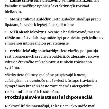
Ľahšie stráviteľné bielkoviny:
Jemnejšia zrazenina v
žalúdku umožňuje rýchlejší a efektívnejší rozklad
bielkovín.
Menšie tukové guľôčky:
Tieto guľôčky uľahčujú prácu
lipázam, čo vedie k lepšej absorpcii tukov.
Nižší obsah laktózy:
Hoci nie je bezlaktózové, mierne
nižšie množstvo laktózy môže byť pre niektorých jedincov
s miernou intoleranciou prijateľnejšie.
Prebiotické oligosacharidy:
Tieto zložky podporujú
rast prospešných črevných baktérií, čo zlepšuje celkové
zdravie črevného mikrobiómu a funkciu tráviaceho
systému.
Všetky tieto faktory spoločne prispievajú k
menej
zaťažujúcemu tráveniu
, čo môže viesť k ústupu tráviacich
symptómov, ktoré sú často zamieňané s alergickými
reakciami alebo sú ich súčasťou.
Protizápalové vlastnosti a ich potenciál
Niektoré štúdie naznačujú, že kozie mlieko môže mať