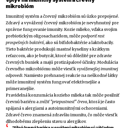
mikrobióm
Imunitný systém a črevný mikrobióm sú úzko prepojené.
Zdravý a vyvážený črevný mikrobióm je nevyhnutný pre
správne fungovanie imunity. Kozie mlieko, vďaka svojim
prebiotickým oligosacharidom, môže
podporiť rast
prospešných baktérií
, ako sú bifidobaktérie a laktobacily.
Tieto baktérie produkujú mastné kyseliny s krátkym
reťazcom, ako je butyrát, ktoré sú dôležité pre zdravie
črevných buniek a majú protizápalové účinky. Modulácia
črevného mikrobiómu môže viesť k
vyváženejšej imunitnej
odpovedi
. Namiesto prehnanej reakcie na neškodné látky
môže imunitný systém fungovať efektívnejšie a
primeranejšie.
Pravidelná konzumácia kozieho mlieka tak môže posilniť
črevnú bariéru a
znížiť "priepustnosť" čreva
, ktorá je často
spájaná s alergiami a autoimunitnými ochoreniami.
Zdravé črevo znamená zdravšiu imunitu, čo môže viesť k
dlhodobému zlepšeniu stavu u alergikov.
"Silná črevná bariéra a vyvážený mikrobióm sú základom