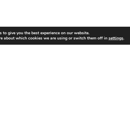
 to give you the best experience on our website.
re about which cookies we are using or switch them off in
settings
.
About US
Zdravie / Životný štýl
Domov / Záhrada
Financie
Veda / Technológie
Auto / Moto
4.05M
30.4k
© 2025 Online-Klub. All Rights Reserved.