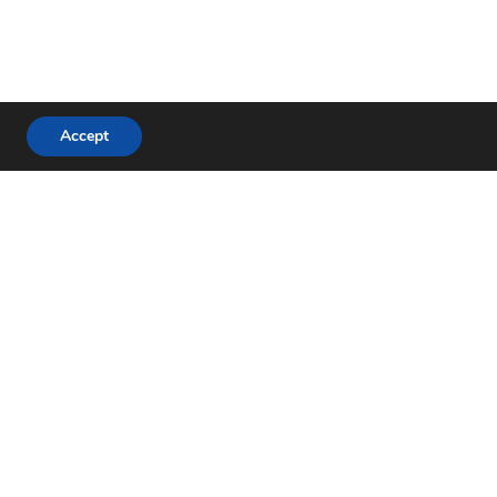
Accept
 / Práca / Kariéra
Móda / Štýl
Tipy / Návody
4.49M
4.03M