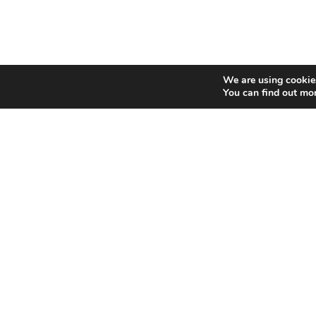
We are using cookies
You can find out mo
Informácie uvedené na tejto webovej stránke slúžia len
na zábavné účely. Neposkytujeme žiadne záruky,
výslovné ani implicitné, týkajúce sa úplnosti, presnosti,
primeranosti, zákonnosti, užitočnosti, spoľahlivosti,
vhodnosti, dostupnosti ani žiadneho iného aspektu
údajov. Akékoľvek spoliehanie sa na informácie
uvedené na tejto webovej stránke je na vaše vlastné
riziko.