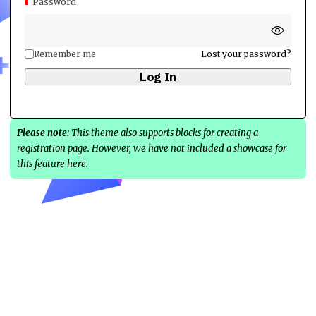
Password
Remember me
Lost your password?
Please note:
This theme also supports blocks for creating a
registration page. However, we have not included a showcase for
this feature here.