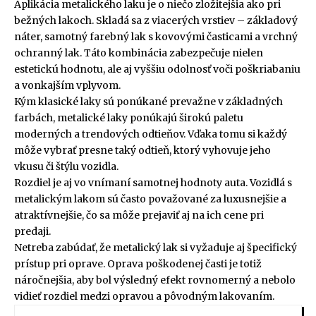
Aplikácia metalického laku je o niečo zložitejšia ako pri
bežných lakoch. Skladá sa z viacerých vrstiev – základový
náter, samotný farebný lak s kovovými časticami a vrchný
ochranný lak. Táto kombinácia zabezpečuje nielen
estetickú hodnotu, ale aj vyššiu odolnosť voči poškriabaniu
a vonkajším vplyvom.
Kým klasické laky sú ponúkané prevažne v základných
farbách, metalické laky ponúkajú širokú paletu
moderných a trendových odtieňov. Vďaka tomu si každý
môže vybrať presne taký odtieň, ktorý vyhovuje jeho
vkusu či štýlu vozidla.
Rozdiel je aj vo vnímaní samotnej hodnoty auta. Vozidlá s
metalickým lakom sú často považované za luxusnejšie a
atraktívnejšie, čo sa môže prejaviť aj na ich cene pri
predaji.
Netreba zabúdať, že metalický lak si vyžaduje aj špecifický
prístup pri oprave. Oprava poškodenej časti je totiž
náročnejšia, aby bol výsledný efekt rovnomerný a nebolo
vidieť rozdiel medzi opravou a pôvodným lakovaním.