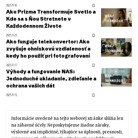
2025.11.18.
Ako Prizma Transformuje Svetlo a
VEDA /
Kde sa s Ňou Stretnete v
TECHNOLÓGIE
Každodennom Živote
2025.11.23.
Ako funguje telekonvertor: Ako
VEDA /
zvyšuje ohniskovú vzdialenosť a
TECHNOLÓGIE
kedy ho použiť pri fotografovaní
2025.11.17.
Výhody a fungovanie NAS:
VEDA /
Jednoduché ukladanie, zdieľanie a
TECHNOLÓGIE
ochrana vašich dát
2025.11.15.
Informácie uvedené na tejto webovej stránke slúžia len
na zábavné účely. Neposkytujeme žiadne záruky,
výslovné ani implicitné, týkajúce sa úplnosti, presnosti,