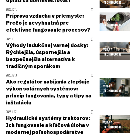
oplatí sa doň investovať?
TECHNOLÓGIE
2025.10.11.
Príprava vzduchu v priemysle:
VEDA /
Prečo je nevyhnutná pre
TECHNOLÓGIE
efektívne fungovanie procesov?
2025.10.11.
Výhody indukčnej varnej dosky:
VEDA /
Rýchlejšia, úspornejšia a
TECHNOLÓGIE
bezpečnejšia alternatíva k
tradičným sporákom
2025.12.13.
Ako regulátor nabíjania zlepšuje
VEDA /
výkon solárnych systémov:
TECHNOLÓGIE
princíp fungovania, typy a tipy na
inštaláciu
2025.11.17.
Hydraulické systémy traktorov:
VEDA /
Ich fungovanie a kľúčová úloha v
TECHNOLÓGIE
modernej poľnohospodárstve