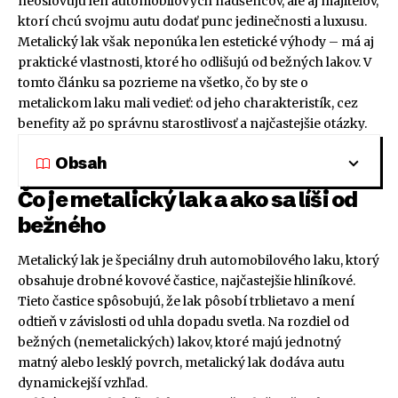
neoslovujú len automobilových nadšencov, ale aj majiteľov,
ktorí chcú svojmu autu dodať punc jedinečnosti a luxusu.
Metalický lak však neponúka len estetické výhody – má aj
praktické vlastnosti, ktoré ho odlišujú od bežných lakov. V
tomto článku sa pozrieme na všetko, čo by ste o
metalickom laku mali vedieť: od jeho charakteristík, cez
benefity až po správnu starostlivosť a najčastejšie otázky.
Obsah
Čo je metalický lak a ako sa líši od
bežného
Metalický lak je špeciálny druh automobilového laku, ktorý
obsahuje drobné kovové častice, najčastejšie hliníkové.
Tieto častice spôsobujú, že lak pôsobí trblietavo a mení
odtieň v závislosti od uhla dopadu svetla. Na rozdiel od
bežných (nemetalických) lakov, ktoré majú jednotný
matný alebo lesklý povrch, metalický lak dodáva autu
dynamickejší vzhľad.