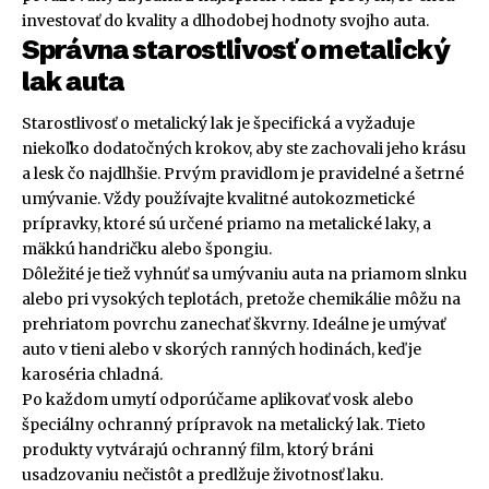
investovať do kvality a dlhodobej hodnoty svojho auta.
Správna starostlivosť o metalický
lak auta
Starostlivosť o metalický lak je špecifická a vyžaduje
niekoľko dodatočných krokov, aby ste zachovali jeho krásu
a lesk čo najdlhšie. Prvým pravidlom je pravidelné a šetrné
umývanie. Vždy používajte kvalitné autokozmetické
prípravky, ktoré sú určené priamo na metalické laky, a
mäkkú handričku alebo špongiu.
Dôležité je tiež vyhnúť sa umývaniu auta na priamom slnku
alebo pri vysokých teplotách, pretože chemikálie môžu na
prehriatom povrchu zanechať škvrny. Ideálne je umývať
auto v tieni alebo v skorých ranných hodinách, keď je
karoséria chladná.
Po každom umytí odporúčame aplikovať vosk alebo
špeciálny ochranný prípravok na metalický lak. Tieto
produkty vytvárajú ochranný film, ktorý bráni
usadzovaniu nečistôt a predlžuje životnosť laku.