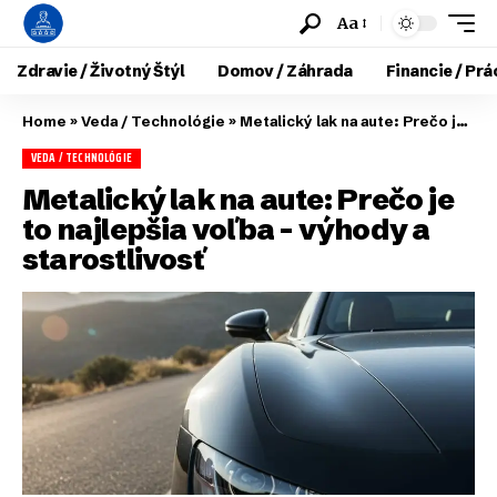
Aa
Zdravie / Životný Štýl
Domov / Záhrada
Financie / Prá
Home
»
Veda / Technológie
»
Metalický lak na aute: Prečo je to najlepšia voľba – výhody a starostlivosť
VEDA / TECHNOLÓGIE
Metalický lak na aute: Prečo je
to najlepšia voľba – výhody a
starostlivosť