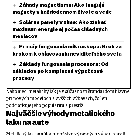
Záhady magnetizmu: Ako fungujú
magnety v každodennom živote a vede
Solárne panely v zime: Ako získať
maximum energie aj počas chladných
mesiacov
Princíp fungovania mikroskopu: Krok za
krokom k objavovaniu neviditeľného sveta
Základy fungovania procesora: Od
základov po komplexné výpočtové
procesy
Nakoniec, metalický lak je v súčasnosti štandardom hlavne
pri nových modeloch a vyšších výbavách, čo len
podčiarkuje jeho popularitu a prestíž.
Najväčšie výhody metalického
laku na aute
Metalický lak ponúka množstvo výrazných výhod oproti