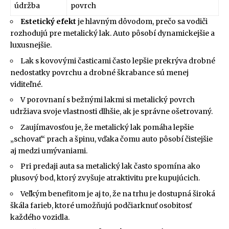
údržba
povrch
Estetický efekt
je hlavným dôvodom, prečo sa vodiči
rozhodujú pre metalický lak. Auto pôsobí dynamickejšie a
luxusnejšie.
Lak s kovovými časticami často lepšie prekrýva drobné
nedostatky povrchu a drobné škrabance sú menej
viditeľné.
V porovnaní s bežnými lakmi si metalický povrch
udržiava svoje vlastnosti dlhšie, ak je správne ošetrovaný.
Zaujímavosťou je, že metalický lak pomáha lepšie
„schovať“ prach a špinu, vďaka čomu auto pôsobí čistejšie
aj medzi umývaniami.
Pri predaji auta sa metalický lak často spomína ako
plusový bod, ktorý zvyšuje atraktivitu pre kupujúcich.
Veľkým benefitom je aj to, že na trhu je dostupná široká
škála farieb, ktoré umožňujú podčiarknuť osobitosť
každého vozidla.