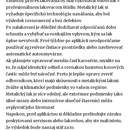
Samotný proces lakovania by mal vykonávať odborník v
profesionálnom lakovacom štúdiu. Metalický lak si
vyžaduje špecifickú technológiu nanášania, aby bol
výsledok rovnomerný a bez defektov.
Po nalakovaní je dôležité dodržiavať odporúčanú dobu
schnutia a vyhýbať sa vonkajším vplyvom, kým sa lak
úplne nevytvrdí. Prvé týždne po aplikácii neodporúčame
používať agresívne čistiace prostriedky alebo navštevovať
automatické autoumyvárne.
Ak plánujete opravovať menšiu časť karosérie, myslite na
to, že nájsť identický odtieň s rovnakou hustotou kovových
častíc môže byť náročné. Preto je lepšie opravy zveriť
odborníkom, ktorí majú skúsenosti s metalickými lakmi.
Zvážte aj klimatické podmienky vo vašom regióne.
Metalický lak je síce odolný, ale extrémne podmienky (ako
silné mrazy alebo intenzívne slnečné žiarenie) môžu
ovplyvniť jeho životnosť.
Napokon, pred aplikáciou si dôkladne preštudujte záruku
poskytovanú servisom alebo lakovňou, aby ste mali istotu,
že výsledok bude naozaj stáť za to.