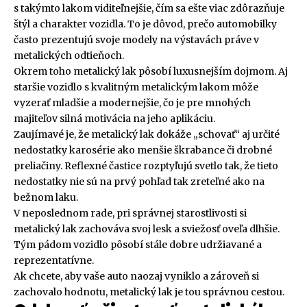
s takýmto lakom viditeľnejšie, čím sa ešte viac zdôrazňuje
štýl a charakter vozidla. To je dôvod, prečo automobilky
často prezentujú svoje modely na výstavách práve v
metalických odtieňoch.
Okrem toho metalický lak pôsobí luxusnejším dojmom. Aj
staršie vozidlo s kvalitným metalickým lakom môže
vyzerať mladšie a modernejšie, čo je pre mnohých
majiteľov silná motivácia na jeho aplikáciu.
Zaujímavé je, že metalický lak dokáže „schovať“ aj určité
nedostatky karosérie ako menšie škrabance či drobné
preliačiny. Reflexné častice rozptyľujú svetlo tak, že tieto
nedostatky nie sú na prvý pohľad tak zreteľné ako na
bežnom laku.
V neposlednom rade, pri správnej starostlivosti si
metalický lak zachováva svoj lesk a sviežosť oveľa dlhšie.
Tým pádom vozidlo pôsobí stále dobre udržiavané a
reprezentatívne.
Ak chcete, aby vaše auto naozaj vyniklo a zároveň si
zachovalo hodnotu, metalický lak je tou správnou cestou.