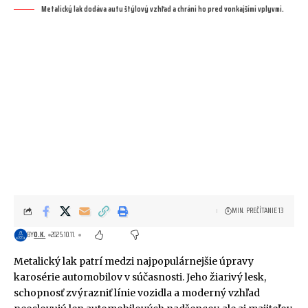
Metalický lak dodáva autu štýlový vzhľad a chráni ho pred vonkajšími vplyvmi.
MIN. PREČÍTANIE 13
BY
O.K.
2025.10.11.
Metalický lak patrí medzi najpopulárnejšie úpravy
karosérie automobilov v súčasnosti. Jeho žiarivý lesk,
schopnosť zvýrazniť línie vozidla a moderný vzhľad