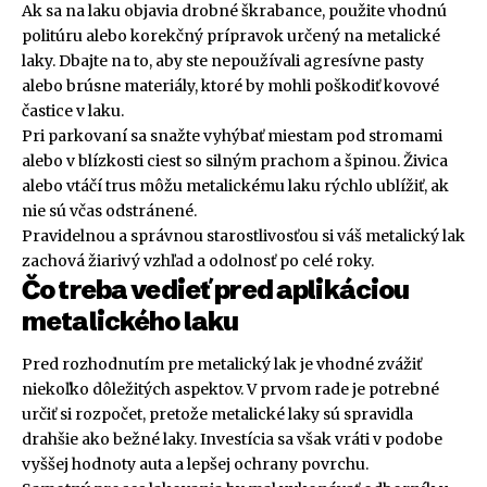
Ak sa na laku objavia drobné škrabance, použite vhodnú
politúru alebo korekčný prípravok určený na metalické
laky. Dbajte na to, aby ste nepoužívali agresívne pasty
alebo brúsne materiály, ktoré by mohli poškodiť kovové
častice v laku.
Pri parkovaní sa snažte vyhýbať miestam pod stromami
alebo v blízkosti ciest so silným prachom a špinou. Živica
alebo vtáčí trus môžu metalickému laku rýchlo ublížiť, ak
nie sú včas odstránené.
Pravidelnou a správnou starostlivosťou si váš metalický lak
zachová žiarivý vzhľad a odolnosť po celé roky.
Čo treba vedieť pred aplikáciou
metalického laku
Pred rozhodnutím pre metalický lak je vhodné zvážiť
niekoľko dôležitých aspektov. V prvom rade je potrebné
určiť si rozpočet, pretože metalické laky sú spravidla
drahšie ako bežné laky. Investícia sa však vráti v podobe
vyššej hodnoty auta a lepšej ochrany povrchu.