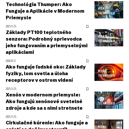
Technológia Thumper: Ako
VEDA /
Funguje a Aplikácie v Modernom
TECHNOLÓGIE
Priemysle
2025.11.25.
Základy PT100 teplotného
VEDA /
senzora: Podrobný sprievodca
TECHNOLÓGIE
jeho fungovaním a priemyselnými
aplikáciami
2026.01.12.
Ako funguje ľudské oko: Základy
VEDA /
fyziky, lom svetla a úloha
TECHNOLÓGIE
receptorov v ostrom videní
2025.11.25.
Xenón v modernom priemysle:
VEDA /
Ako fungujú xenónové svetelné
TECHNOLÓGIE
zdroje a kde sa s nimi stretnete
2025.11.25.
Cirkulačné kúrenie: Ako funguje a
VEDA /