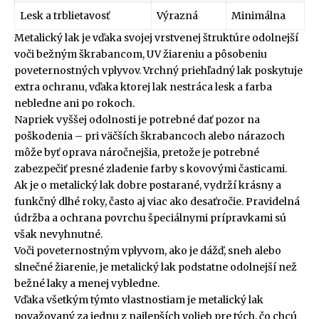
Lesk a trblietavosť
Výrazná
Minimálna
Metalický lak je vďaka svojej vrstvenej štruktúre odolnejší
voči bežným škrabancom, UV žiareniu a pôsobeniu
poveternostných vplyvov. Vrchný priehľadný lak poskytuje
extra ochranu, vďaka ktorej lak nestráca lesk a farba
nebledne ani po rokoch.
Napriek vyššej odolnosti je potrebné dať pozor na
poškodenia – pri väčších škrabancoch alebo nárazoch
môže byť oprava náročnejšia, pretože je potrebné
zabezpečiť presné zladenie farby s kovovými časticami.
Ak je o metalický lak dobre postarané, vydrží krásny a
funkčný dlhé roky, často aj viac ako desaťročie. Pravidelná
údržba a ochrana povrchu špeciálnymi prípravkami sú
však nevyhnutné.
Voči poveternostným vplyvom, ako je dážď, sneh alebo
slnečné žiarenie, je metalický lak podstatne odolnejší než
bežné laky a menej vybledne.
Vďaka všetkým týmto vlastnostiam je metalický lak
považovaný za jednu z najlepších volieb pre tých, čo chcú