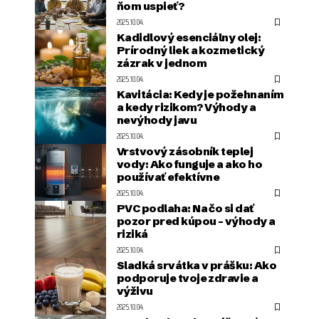
ňom uspieť?
2025.10.04.
Kadidlový esenciálny olej:
Prírodný liek a kozmetický
zázrak v jednom
2025.10.04.
Kavitácia: Kedy je požehnaním
a kedy rizikom? Výhody a
nevýhody javu
2025.10.04.
Vrstvový zásobník teplej
vody: Ako funguje a ako ho
používať efektívne
2025.10.04.
PVC podlaha: Na čo si dať
pozor pred kúpou – výhody a
riziká
2025.10.04.
Sladká srvátka v prášku: Ako
podporuje tvoje zdravie a
výživu
2025.10.04.