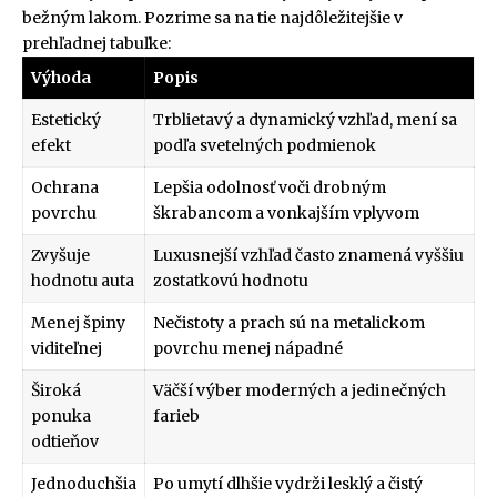
bežným lakom. Pozrime sa na tie najdôležitejšie v
prehľadnej tabuľke:
Výhoda
Popis
Estetický
Trblietavý a dynamický vzhľad, mení sa
efekt
podľa svetelných podmienok
Ochrana
Lepšia odolnosť voči drobným
povrchu
škrabancom a vonkajším vplyvom
Zvyšuje
Luxusnejší vzhľad často znamená vyššiu
hodnotu auta
zostatkovú hodnotu
Menej špiny
Nečistoty a prach sú na metalickom
viditeľnej
povrchu menej nápadné
Široká
Väčší výber moderných a jedinečných
ponuka
farieb
odtieňov
Jednoduchšia
Po umytí dlhšie vydrži lesklý a čistý