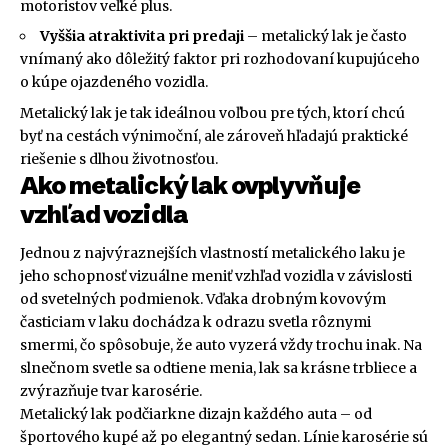
motoristov veľké plus.
Vyššia atraktivita pri predaji
– metalický lak je často
vnímaný ako dôležitý faktor pri rozhodovaní kupujúceho
o kúpe ojazdeného vozidla.
Metalický lak je tak ideálnou voľbou pre tých, ktorí chcú
byť na cestách výnimoční, ale zároveň hľadajú praktické
riešenie s dlhou životnosťou.
Ako metalický lak ovplyvňuje
vzhľad vozidla
Jednou z najvýraznejších vlastností metalického laku je
jeho schopnosť vizuálne meniť vzhľad vozidla v závislosti
od svetelných podmienok. Vďaka drobným kovovým
časticiam v laku dochádza k odrazu svetla rôznymi
smermi, čo spôsobuje, že auto vyzerá vždy trochu inak. Na
slnečnom svetle sa odtiene menia, lak sa krásne trbliece a
zvýrazňuje tvar karosérie.
Metalický lak podčiarkne dizajn každého auta – od
športového kupé až po elegantný sedan. Línie karosérie sú