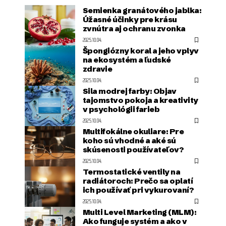
Semienka granátového jablka:
Úžasné účinky pre krásu
zvnútra aj ochranu zvonka
2025.10.04.
Špongiózny koral a jeho vplyv
na ekosystém a ľudské
zdravie
2025.10.04.
Sila modrej farby: Objav
tajomstvo pokoja a kreativity
v psychológii farieb
2025.10.04.
Multifokálne okuliare: Pre
koho sú vhodné a aké sú
skúsenosti používateľov?
2025.10.04.
Termostatické ventily na
radiátoroch: Prečo sa oplatí
ich používať pri vykurovaní?
2025.10.04.
Multi Level Marketing (MLM):
Ako funguje systém a ako v