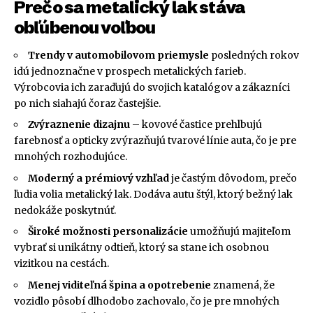
Prečo sa metalický lak stáva
obľúbenou voľbou
Trendy v automobilovom priemysle
posledných rokov
idú jednoznačne v prospech metalických farieb.
Výrobcovia ich zaraďujú do svojich katalógov a zákazníci
po nich siahajú čoraz častejšie.
Zvýraznenie dizajnu
– kovové častice prehlbujú
farebnosť a opticky zvýrazňujú tvarové línie auta, čo je pre
mnohých rozhodujúce.
Moderný a prémiový vzhľad
je častým dôvodom, prečo
ľudia volia metalický lak. Dodáva autu štýl, ktorý bežný lak
nedokáže poskytnúť.
Široké možnosti personalizácie
umožňujú majiteľom
vybrať si unikátny odtieň, ktorý sa stane ich osobnou
vizitkou na cestách.
Menej viditeľná špina a opotrebenie
znamená, že
vozidlo pôsobí dlhodobo zachovalo, čo je pre mnohých