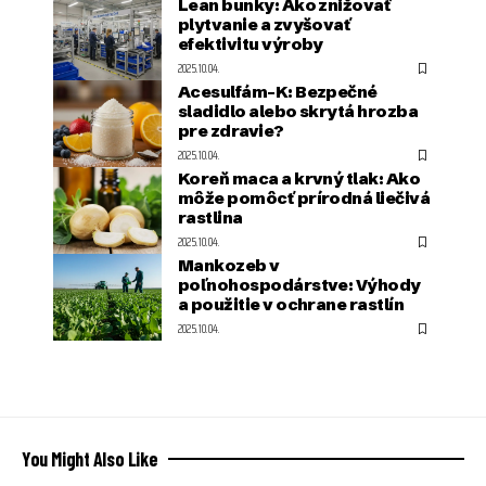
Lean bunky: Ako znižovať
plytvanie a zvyšovať
efektivitu výroby
2025.10.04.
Acesulfám-K: Bezpečné
sladidlo alebo skrytá hrozba
pre zdravie?
2025.10.04.
Koreň maca a krvný tlak: Ako
môže pomôcť prírodná liečivá
rastlina
2025.10.04.
Mankozeb v
poľnohospodárstve: Výhody
a použitie v ochrane rastlín
2025.10.04.
You Might Also Like