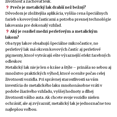
životnosť a zachovať lesk.
Prečo je metalický lak drahší než bežný?
Dôvodom je zložitejšia aplikácia, vyššia cena špeciálnych
farieb s kovovými časticami a potreba presnej technológie
lakovania pre dokonalý vzhľad.
Aký je rozdiel medzi perleťovým a metalickým
lakom?
Oba typy lakov obsahujú špeciálne mikročastice, no
perleťový lak má okrem kovových častíc aj perleťové
pigmenty, ktoré vytvárajú ešte výraznejší efekt farebných
odleskov.
Metalický lak nie je len o kráse a štýle – prináša so sebou aj
množstvo praktických výhod, ktoré oceníte počas celej
životnosti vozidla. Pri správnej starostlivosti sa vám
investícia do metalického laku mnohonásobne vráti v
podobe žiarivého vzhľadu, vyššej hodnoty a dlhej
životnosti vášho auta. Ak chcete svoje vozidlo nielen
ochrániť, ale aj zvýrazniť, metalický lak je jednoznačne tou
najlepšou voľbou.