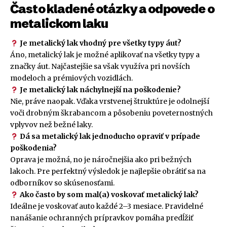
Často kladené otázky a odpovede o
metalickom laku
Je metalický lak vhodný pre všetky typy áut?
Áno, metalický lak je možné aplikovať na všetky typy a
značky áut. Najčastejšie sa však využíva pri novších
modeloch a prémiových vozidlách.
Je metalický lak náchylnejší na poškodenie?
Nie, práve naopak. Vďaka vrstvenej štruktúre je odolnejší
voči drobným škrabancom a pôsobeniu poveternostných
vplyvov než bežné laky.
Dá sa metalický lak jednoducho opraviť v prípade
poškodenia?
Oprava je možná, no je náročnejšia ako pri bežných
lakoch. Pre perfektný výsledok je najlepšie obrátiť sa na
odborníkov so skúsenosťami.
Ako často by som mal(a) voskovať metalický lak?
Ideálne je voskovať auto každé 2–3 mesiace. Pravidelné
nanášanie ochranných prípravkov pomáha predĺžiť