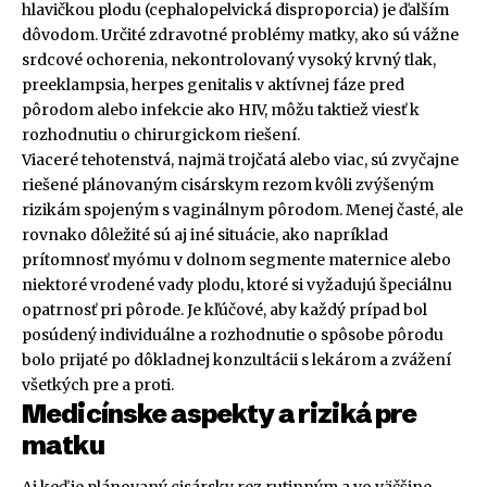
hlavičkou plodu (cephalopelvická disproporcia) je ďalším
dôvodom. Určité zdravotné problémy matky, ako sú vážne
srdcové ochorenia, nekontrolovaný vysoký krvný tlak,
preeklampsia, herpes genitalis v aktívnej fáze pred
pôrodom alebo infekcie ako HIV, môžu taktiež viesť k
rozhodnutiu o chirurgickom riešení.
Viaceré tehotenstvá, najmä trojčatá alebo viac, sú zvyčajne
riešené plánovaným cisárskym rezom kvôli zvýšeným
rizikám spojeným s vaginálnym pôrodom. Menej časté, ale
rovnako dôležité sú aj iné situácie, ako napríklad
prítomnosť myómu v dolnom segmente maternice alebo
niektoré vrodené vady plodu, ktoré si vyžadujú špeciálnu
opatrnosť pri pôrode. Je kľúčové, aby každý prípad bol
posúdený individuálne a rozhodnutie o spôsobe pôrodu
bolo prijaté po dôkladnej konzultácii s lekárom a zvážení
všetkých pre a proti.
Medicínske aspekty a riziká pre
matku