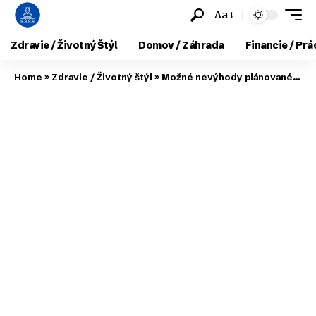
Aa
Zdravie / Životný Štýl
Domov / Záhrada
Financie / Prá
Home
»
Zdravie / Životný štýl
»
Možné nevýhody plánovaného cisárskeho rezu a dôležité informácie pre rodičov