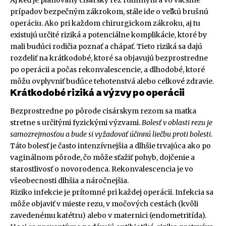
Aj keď je plánovaný cisársky rez rutinným a vo väčšine
prípadov bezpečným zákrokom, stále ide o veľkú brušnú
operáciu. Ako pri každom chirurgickom zákroku, aj tu
existujú určité riziká a potenciálne komplikácie, ktoré by
mali budúci rodičia poznať a chápať. Tieto riziká sa dajú
rozdeliť na krátkodobé, ktoré sa objavujú bezprostredne
po operácii a počas rekonvalescencie, a dlhodobé, ktoré
môžu ovplyvniť budúce tehotenstvá alebo celkové zdravie.
Krátkodobé riziká a výzvy po operácii
Bezprostredne po pôrode cisárskym rezom sa matka
stretne s určitými fyzickými výzvami.
Bolesť v oblasti rezu je
samozrejmosťou a bude si vyžadovať účinnú liečbu proti bolesti
.
Táto bolesť je často intenzívnejšia a dlhšie trvajúca ako po
vaginálnom pôrode, čo môže sťažiť pohyb, dojčenie a
starostlivosť o novorodenca. Rekonvalescencia je vo
všeobecnosti dlhšia a náročnejšia.
Riziko infekcie je prítomné pri každej operácii. Infekcia sa
môže objaviť v mieste rezu, v močových cestách (kvôli
zavedenému katétru) alebo v maternici (endometritída).