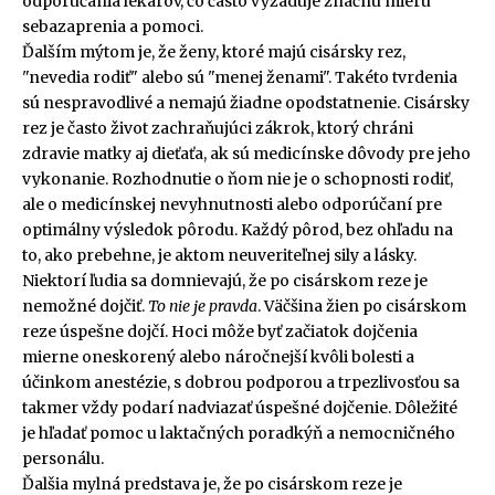
odporúčania lekárov, čo často vyžaduje značnú mieru
sebazaprenia a pomoci.
Ďalším mýtom je, že ženy, ktoré majú cisársky rez,
"nevedia rodiť" alebo sú "menej ženami". Takéto tvrdenia
sú nespravodlivé a nemajú žiadne opodstatnenie. Cisársky
rez je často život zachraňujúci zákrok, ktorý chráni
zdravie matky aj dieťaťa, ak sú medicínske dôvody pre jeho
vykonanie. Rozhodnutie o ňom nie je o schopnosti rodiť,
ale o medicínskej nevyhnutnosti alebo odporúčaní pre
optimálny výsledok pôrodu. Každý pôrod, bez ohľadu na
to, ako prebehne, je aktom neuveriteľnej sily a lásky.
Niektorí ľudia sa domnievajú, že po cisárskom reze je
nemožné dojčiť.
To nie je pravda
. Väčšina žien po cisárskom
reze úspešne dojčí. Hoci môže byť začiatok dojčenia
mierne oneskorený alebo náročnejší kvôli bolesti a
účinkom anestézie, s dobrou podporou a trpezlivosťou sa
takmer vždy podarí nadviazať úspešné dojčenie. Dôležité
je hľadať pomoc u laktačných poradkýň a nemocničného
personálu.
Ďalšia mylná predstava je, že po cisárskom reze je