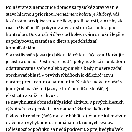
Po návrate z nemocnice domov sa fyzické zotavovanie
stáva hlavnou prioritou.
Manažment bolesti je kľúčový
. Váš
lekár vám predpíše vhodné lieky proti bolesti, ktoré by ste
mali užívať podľa pokynov, aby ste si udržali bolesť pod
kontrolou. Dostatočná úľava od bolesti vám umožní lepšie
sa pohybovať, starať sa o dieťa a predchádzať
komplikáciám.
Starostlivosť o jazvu je ďalšou dôležitou súčasťou. Udržujte
ju čistú a suchú. Postupujte podľa pokynov lekára ohľadom
odstraňovania stehov alebo sponiek a kedy môžete začať
sprchovať oblasť. V prvých týždňoch je dôležité jazvu
chrániť pred trením a napínaním. Neskôr môžete začať s
jemnými masážami jazvy, ktoré pomôžu zlepšiť jej
elasticitu a znížiť citlivosť.
Je nevyhnutné obmedziť fyzickú aktivitu v prvých šiestich
týždňoch po operácii. To znamená žiadne dvíhanie
ťažkých bremien (ťažšie ako je bábätko), žiadne intenzívne
cvičenie a vyhýbanie sa namáhaniu brušných svalov.
Dôležitosť odpočinku sa nedá podceniť. Spite, kedykoľvek