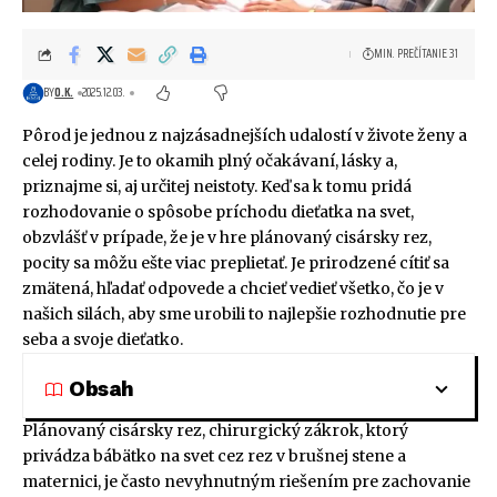
MIN. PREČÍTANIE 31
BY
O.K.
2025.12.03.
Pôrod je jednou z najzásadnejších udalostí v živote ženy a
celej rodiny. Je to okamih plný očakávaní, lásky a,
priznajme si, aj určitej neistoty. Keď sa k tomu pridá
rozhodovanie o spôsobe príchodu dieťatka na svet,
obzvlášť v prípade, že je v hre plánovaný cisársky rez,
pocity sa môžu ešte viac preplietať. Je prirodzené cítiť sa
zmätená, hľadať odpovede a chcieť vedieť všetko, čo je v
našich silách, aby sme urobili to najlepšie rozhodnutie pre
seba a svoje dieťatko.
Obsah
Plánovaný cisársky rez, chirurgický zákrok, ktorý
privádza bábätko na svet cez rez v brušnej stene a
maternici, je často nevyhnutným riešením pre zachovanie