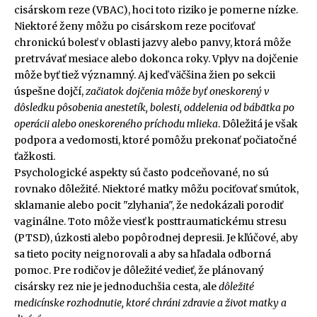
cisárskom reze (VBAC), hoci toto riziko je pomerne nízke.
Niektoré ženy môžu po cisárskom reze pociťovať
chronickú bolesť v oblasti jazvy alebo panvy, ktorá môže
pretrvávať mesiace alebo dokonca roky. Vplyv na dojčenie
môže byť tiež významný. Aj keď väčšina žien po sekcii
úspešne dojčí,
začiatok dojčenia môže byť oneskorený v
dôsledku pôsobenia anestetík, bolesti, oddelenia od bábätka po
operácii alebo oneskoreného príchodu mlieka
. Dôležitá je však
podpora a vedomosti, ktoré pomôžu prekonať počiatočné
ťažkosti.
Psychologické aspekty sú často podceňované, no sú
rovnako dôležité. Niektoré matky môžu pociťovať smútok,
sklamanie alebo pocit "zlyhania", že nedokázali porodiť
vaginálne. Toto môže viesť k posttraumatickému stresu
(PTSD), úzkosti alebo popôrodnej depresii. Je kľúčové, aby
sa tieto pocity neignorovali a aby sa hľadala odborná
pomoc. Pre rodičov je dôležité vedieť, že plánovaný
cisársky rez nie je jednoduchšia cesta, ale
dôležité
medicínske rozhodnutie, ktoré chráni zdravie a život matky a