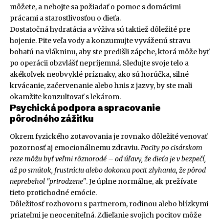
môžete, a nebojte sa požiadať o pomoc s domácimi
prácami a starostlivosťou o dieťa.
Dostatočná hydratácia a výživa sú taktiež dôležité pre
hojenie. Pite veľa vody a konzumujte vyváženú stravu
bohatú na vlákninu, aby ste predišli zápche, ktorá môže byť
po operácii obzvlášť nepríjemná. Sledujte svoje telo a
akékoľvek neobvyklé príznaky, ako sú horúčka, silné
krvácanie, začervenanie alebo hnis z jazvy, by ste mali
okamžite konzultovať s lekárom.
Psychická podpora a spracovanie
pôrodného zážitku
Okrem fyzického zotavovania je rovnako dôležité venovať
pozornosť aj emocionálnemu zdraviu.
Pocity po cisárskom
reze môžu byť veľmi rôznorodé – od úľavy, že dieťa je v bezpečí,
až po smútok, frustráciu alebo dokonca pocit zlyhania, že pôrod
neprebehol "prirodzene"
. Je úplne normálne, ak prežívate
tieto protichodné emócie.
Dôležitosť rozhovoru s partnerom, rodinou alebo blízkymi
priateľmi je neoceniteľná. Zdieľanie svojich pocitov môže