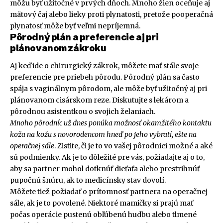
môžu byť užitočné v prvých dňoch. Mnoho žien oceňuje aj
mätový čaj alebo lieky proti plynatosti, pretože pooperačná
plynatosť môže byť veľmi nepríjemná.
Pôrodný plán a preferencie aj pri
plánovanom zákroku
Aj keď ide o chirurgický zákrok, môžete mať stále svoje
preferencie pre priebeh pôrodu. Pôrodný plán sa často
spája s vaginálnym pôrodom, ale môže byť užitočný aj pri
plánovanom cisárskom reze. Diskutujte s lekárom a
pôrodnou asistentkou o svojich želaniach.
Mnoho pôrodníc už dnes ponúka možnosť okamžitého kontaktu
koža na kožu s novorodencom hneď po jeho vybratí, ešte na
operačnej sále
. Zistite, či je to vo vašej pôrodnici možné a aké
sú podmienky. Ak je to dôležité pre vás, požiadajte aj o to,
aby sa partner mohol dotknúť dieťaťa alebo prestrihnúť
pupočnú šnúru, ak to medicínsky stav dovolí.
Môžete tiež požiadať o prítomnosť partnera na operačnej
sále, ak je to povolené. Niektoré mamičky si prajú mať
počas operácie pustenú obľúbenú hudbu alebo tlmené