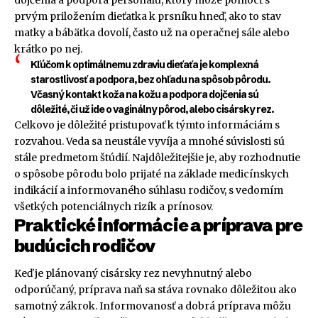
prvým priložením dieťatka k prsníku hneď, ako to stav
matky a bábätka dovolí, často už na operačnej sále alebo
krátko po nej.
Kľúčom k optimálnemu zdraviu dieťaťa je komplexná
starostlivosť a podpora, bez ohľadu na spôsob pôrodu.
Včasný kontakt koža na kožu a podpora dojčenia sú
dôležité, či už ide o vaginálny pôrod, alebo cisársky rez.
Celkovo je dôležité pristupovať k týmto informáciám s
rozvahou. Veda sa neustále vyvíja a mnohé súvislosti sú
stále predmetom štúdií. Najdôležitejšie je, aby rozhodnutie
o spôsobe pôrodu bolo prijaté na základe medicínskych
indikácií a informovaného súhlasu rodičov, s vedomím
všetkých potenciálnych rizík a prínosov.
Praktické informácie a príprava pre
budúcich rodičov
Keď je plánovaný cisársky rez nevyhnutný alebo
odporúčaný, príprava naň sa stáva rovnako dôležitou ako
samotný zákrok. Informovanosť a dobrá príprava môžu