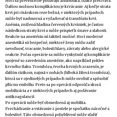
Hoci sa preventívne podávajú antibiotiká, riziko pretrváva.
Ďalšou možnou komplikáciou je krvácanie. Aj keď je strata
krvi pri cisárskom reze bežná, v niektorých prípadoch
môže byť nadmerná a vyžadovať si transfúziu krvi.
Anémia, znížená hladina červených krviniek, je častou
následkom straty krvi a môže prispieť k únave a slabosti.
Reakcie na anestéziu sú taktiež možné. Hoci moderné
anestetiká sú bezpečné, niektoré ženy môžu zažiť
nevoľnosť, vracanie, bolesti hlavy, závraty alebo alergické
reakcie. Počas operácie sa môžu vyskytnúť aj komplikácie
spojené so zavedením anestézie, ako napríklad pokles
krvného tlaku. Trombóza, tvorba krvných zrazenín, je
ďalším rizikom, najmä v nohách (hlboká žilová trombóza),
ktorá sa v ojedinelých prípadoch môže uvoľniť a spôsobiť
pľúcnu embóliu. Preto sa po operácii odporúča skorá
mobilizácia a v niektorých prípadoch aj podávanie
antikoagulancií.
Po operácii môže byť obmedzená aj mobilita.
Prechádzanie a vstávanie z postele je spočiatku náročné a
bolestivé. Táto obmedzená pohyblivosť môže sťažiť