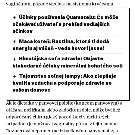
vaginálnom pôrode viedlo k masívnemu krvácaniu.
Účinky používania Quamatelu: Čo môže
očakávať užívateľ a prehľad vedľajších
účinkov
Maca koreň: Rastlina, ktorá ti dodá
energiu aj vášeň – veda hovorí jasne!
Himalájska soľ a zdravie: Objavte
blahodarné účinky minerálmi bohatého soli
Tajomstvo soľnej lampy: Ako zlepšuje
kvalitu vzduchu a podporuje zdravie vo
vašom domove
Ak je dieťatko v panvovej polohe (koncom panvovým) a
otáča sa nožičkami alebo zadočkom dole, môže byť tiež
odporúčaný chirurgický pôrod, hoci v niektorých
prípadoch je možný aj vaginálny pôrod v tejto polohe.
Rozmerová nepomer medzi veľkosťou panvy matky a