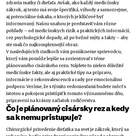
zdravia matky či dieťaťa. Avšak, ako každý medicínsky
zákrok, aj tento má svoje špecifiká, výhody a samozrejme,
aj potenciálne úskalia, o ktorých je kľúčové byť
informovaný. Našou snahou je predstaviť vám rôzne
pohľady – od medicínskych rizík a praktických informácií,
cez psychologické dopady, až po bežné mýty a fakty – aby
ste mali čo najkomplexnejší obraz.
V nasledujúcich riadkoch vám ponúkneme sprievodcu,
ktorý vám pomôže lepšie sa zorientovať v téme
plánovaného cisárskeho rezu. Nájdete tu nielen dôležité
medicínske fakty, ale aj praktické tipy na prípravu,
informácie o rekonvalescencii a rady pre emocionálnu
podporu. Veríme, že s týmito vedomosťami budete môcť s
istotou a pokojom pristúpiť k tomuto významnému dňu,
pripravení na krásny začiatok rodičovstva.
Čo je plánovaný cisársky rez a kedy
sa k nemu pristupuje?
Chirurgické privedenie dieťatka na svet je zákrok, ktorý sa