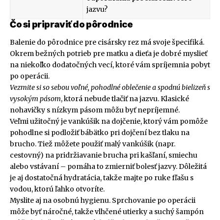
jazvu?
Čo si pripraviť do pôrodnice
Balenie do pôrodnice pre cisársky rez má svoje špecifiká.
Okrem bežných potrieb pre matku a dieťa je dobré myslieť
na niekoľko dodatočných vecí, ktoré vám spríjemnia pobyt
po operácii.
Vezmite si so sebou voľné, pohodlné oblečenie a spodnú bielizeň s
vysokým pásom
, ktorá nebude tlačiť na jazvu. Klasické
nohavičky s nízkym pásom môžu byť nepríjemné.
Veľmi užitočný je vankúšik na dojčenie, ktorý vám pomôže
pohodlne si podložiť bábätko pri dojčení bez tlaku na
brucho. Tiež môžete použiť malý vankúšik (napr.
cestovný) na pridržiavanie brucha pri kašľaní, smiechu
alebo vstávaní – pomáha to zmierniť bolesť jazvy. Dôležitá
je aj dostatočná hydratácia, takže majte po ruke fľašu s
vodou, ktorú ľahko otvoríte.
Myslite aj na osobnú hygienu. Sprchovanie po operácii
môže byť náročné, takže vlhčené utierky a suchý šampón