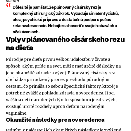
dieťaťa
.
Dôležité je pamätať, že plánovaný cisársky rez je
komplexný chirurgický zákrok. Vyžaduje si nielen fyzickú,
ale aj psychickú prípravu a dostatočnú podporu počas
rekonvalescencie. Nebojte sa hovoriť o svojich obavách a
očakávaniach.
Vplyv plánovaného cisárskeho rezu
na dieťa
Pôrod je pre dieťa prvou veľkou udalosťou v živote a
spôsob, akým príde na svet, môže mať určité dôsledky na
jeho okamžité zdravie a vývoj. Plánovaný cisársky rez
obchádza prirodzený proces prechodu pôrodnými
cestami, čo prináša so sebou špecifické faktory, ktoré je
potrebné zvážiť z pohľadu zdravia novorodenca. Hoci
väčšina detí narodených týmto spôsobom je zdravých,
existujú určité rozdiely oproti deťom narodeným
vaginálne.
Okamžité následky pre novorodenca
Jedným z najčastejších okamžitých následkov je zvýšené