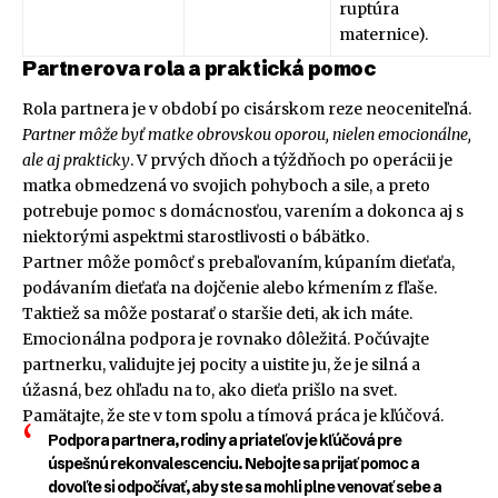
ruptúra
maternice).
Partnerova rola a praktická pomoc
Rola partnera je v období po cisárskom reze neoceniteľná.
Partner môže byť matke obrovskou oporou, nielen emocionálne,
ale aj prakticky
. V prvých dňoch a týždňoch po operácii je
matka obmedzená vo svojich pohyboch a sile, a preto
potrebuje pomoc s domácnosťou, varením a dokonca aj s
niektorými aspektmi starostlivosti o bábätko.
Partner môže pomôcť s prebaľovaním, kúpaním dieťaťa,
podávaním dieťaťa na dojčenie alebo kŕmením z fľaše.
Taktiež sa môže postarať o staršie deti, ak ich máte.
Emocionálna podpora je rovnako dôležitá. Počúvajte
partnerku, validujte jej pocity a uistite ju, že je silná a
úžasná, bez ohľadu na to, ako dieťa prišlo na svet.
Pamätajte, že ste v tom spolu a tímová práca je kľúčová.
Podpora partnera, rodiny a priateľov je kľúčová pre
úspešnú rekonvalescenciu. Nebojte sa prijať pomoc a
dovoľte si odpočívať, aby ste sa mohli plne venovať sebe a