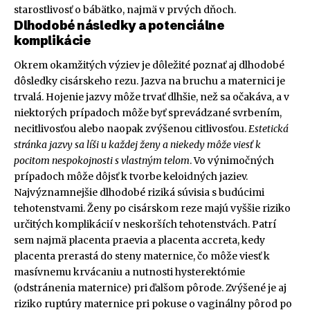
starostlivosť o bábätko, najmä v prvých dňoch.
Dlhodobé následky a potenciálne
komplikácie
Okrem okamžitých výziev je dôležité poznať aj dlhodobé
dôsledky cisárskeho rezu. Jazva na bruchu a maternici je
trvalá. Hojenie jazvy môže trvať dlhšie, než sa očakáva, a v
niektorých prípadoch môže byť sprevádzané svrbením,
necitlivosťou alebo naopak zvýšenou citlivosťou.
Estetická
stránka jazvy sa líši u každej ženy a niekedy môže viesť k
pocitom nespokojnosti s vlastným telom
. Vo výnimočných
prípadoch môže dôjsť k tvorbe keloidných jaziev.
Najvýznamnejšie dlhodobé riziká súvisia s budúcimi
tehotenstvami. Ženy po cisárskom reze majú vyššie riziko
určitých komplikácií v neskorších tehotenstvách. Patrí
sem najmä placenta praevia a placenta accreta, kedy
placenta prerastá do steny maternice, čo môže viesť k
masívnemu krvácaniu a nutnosti hysterektómie
(odstránenia maternice) pri ďalšom pôrode. Zvýšené je aj
riziko ruptúry maternice pri pokuse o vaginálny pôrod po