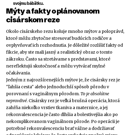
svojmu bábätku.
Mýty a fakty o plánovanom
cisárskom reze
Okolo cisárskeho rezu koluje mnoho mýtov a poloprávd,
ktoré môžu zbytočne stresovať budúcich rodičov a
ovplyvňovať ich rozhodnutia. Je dôležité rozlíšiť fakty od
fikcie, aby ste mali jasný a realistický obraz o tomto
zákroku. Často sa stretávame s predstavami, ktoré
nereflektujú skutočnosť a môžu vytvárať mylné
očakávania.
Jedným z najrozšírenejších mýtov je, že cisársky rez je
"ľahšia cesta" alebo jednoduchší spôsob pôrodu v
porovnaní s vaginálnym pôrodom.
To je absolútne
nepravdivé
. Cisársky rez je veľká brušná operácia, ktorá
zahŕňa niekoľko vrstiev tkaniva a maternice, a jej
rekonvalescencia je často dlhšia a bolestivejšia ako po
nekomplikovanom vaginálnom pôrode. Po operácii je
potrebné rekonvalescenciu brať vážne a dodržiavať