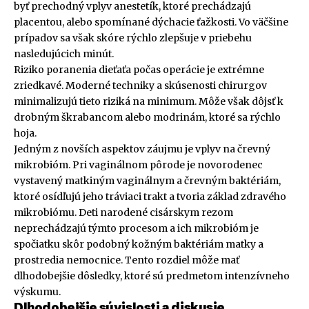
byť prechodný vplyv anestetík, ktoré prechádzajú
placentou, alebo spomínané dýchacie ťažkosti. Vo väčšine
prípadov sa však skóre rýchlo zlepšuje v priebehu
nasledujúcich minút.
Riziko poranenia dieťaťa počas operácie je extrémne
zriedkavé. Moderné techniky a skúsenosti chirurgov
minimalizujú tieto riziká na minimum. Môže však dôjsť k
drobným škrabancom alebo modrinám, ktoré sa rýchlo
hoja.
Jedným z novších aspektov záujmu je vplyv na črevný
mikrobióm. Pri vaginálnom pôrode je novorodenec
vystavený matkiným vaginálnym a črevným baktériám,
ktoré osídľujú jeho tráviaci trakt a tvoria základ zdravého
mikrobiómu. Deti narodené cisárskym rezom
neprechádzajú týmto procesom a ich mikrobióm je
spočiatku skôr podobný kožným baktériám matky a
prostredia nemocnice. Tento rozdiel môže mať
dlhodobejšie dôsledky, ktoré sú predmetom intenzívneho
výskumu.
Dlhodobejšie súvislosti a diskusie