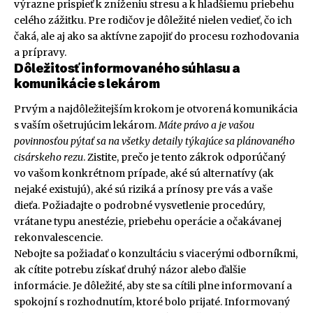
výrazne prispieť k zníženiu stresu a k hladšiemu priebehu
celého zážitku. Pre rodičov je dôležité nielen vedieť, čo ich
čaká, ale aj ako sa aktívne zapojiť do procesu rozhodovania
a prípravy.
Dôležitosť informovaného súhlasu a
komunikácie s lekárom
Prvým a najdôležitejším krokom je otvorená komunikácia
s vaším ošetrujúcim lekárom.
Máte právo a je vašou
povinnosťou pýtať sa na všetky detaily týkajúce sa plánovaného
cisárskeho rezu
. Zistite, prečo je tento zákrok odporúčaný
vo vašom konkrétnom prípade, aké sú alternatívy (ak
nejaké existujú), aké sú riziká a prínosy pre vás a vaše
dieťa. Požiadajte o podrobné vysvetlenie procedúry,
vrátane typu anestézie, priebehu operácie a očakávanej
rekonvalescencie.
Nebojte sa požiadať o konzultáciu s viacerými odborníkmi,
ak cítite potrebu získať druhý názor alebo ďalšie
informácie. Je dôležité, aby ste sa cítili plne informovaní a
spokojní s rozhodnutím, ktoré bolo prijaté. Informovaný