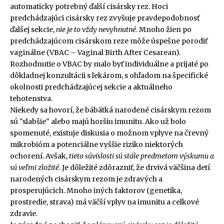
automaticky potrebný ďalší cisársky rez. Hoci
predchádzajúci cisársky rez zvyšuje pravdepodobnosť
ďalšej sekcie,
nie je to vždy nevyhnutné
. Mnoho žien po
predchádzajúcom cisárskom reze môže úspešne porodiť
vaginálne (VBAC – Vaginal Birth After Cesarean).
Rozhodnutie o VBAC by malo byť individuálne a prijaté po
dôkladnej konzultácii s lekárom, s ohľadom na špecifické
okolnosti predchádzajúcej sekcie a aktuálneho
tehotenstva.
Niekedy sa hovorí, že bábätká narodené cisárskym rezom
sú "slabšie" alebo majú horšiu imunitu. Ako už bolo
spomenuté, existuje diskusia o možnom vplyve na črevný
mikrobióm a potenciálne vyššie riziko niektorých
ochorení. Avšak,
tieto súvislosti sú stále predmetom výskumu a
sú veľmi zložité
. Je dôležité zdôrazniť, že drvivá väčšina detí
narodených cisárskym rezom je zdravých a
prosperujúcich. Mnoho iných faktorov (genetika,
prostredie, strava) má väčší vplyv na imunitu a celkové
zdravie.