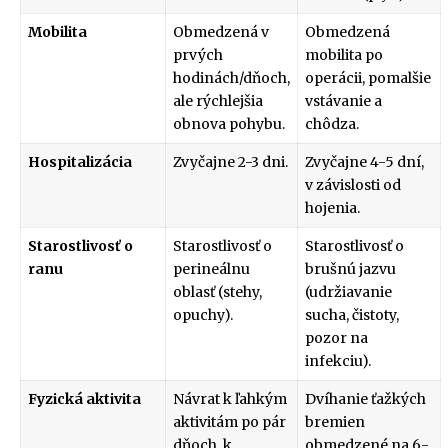
Mobilita
Obmedzená v
Obmedzená
prvých
mobilita po
hodinách/dňoch,
operácii, pomalšie
ale rýchlejšia
vstávanie a
obnova pohybu.
chôdza.
Hospitalizácia
Zvyčajne 2-3 dni.
Zvyčajne 4-5 dní,
v závislosti od
hojenia.
Starostlivosť o
Starostlivosť o
Starostlivosť o
ranu
perineálnu
brušnú jazvu
oblasť (stehy,
(udržiavanie
opuchy).
sucha, čistoty,
pozor na
infekciu).
Fyzická aktivita
Návrat k ľahkým
Dvíhanie ťažkých
aktivitám po pár
bremien
dňoch, k
obmedzené na 6-