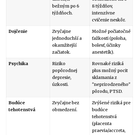
bežným po 6
8 týždňov,
týždňoch.
intenzívne
cvičenie neskôr.
Dojčenie
Zvyčajne
Možné počiatočné
jednoduchší a
ťažkosti (poloha,
okamžitejší
bolesť, účinky
začiatok.
anestetík).
Psychika
Riziko
Rovnaké riziká
popôrodnej
plus možný pocit
depresie,
sklamania z
úzkosti.
"neprirodzeného"
pôrodu, PTSD.
Budúce
Zvyčajne bez
Zvýšené riziká pre
tehotenstvá
obmedzení.
budúce
tehotenstvá
(placenta
praevia/accreta,