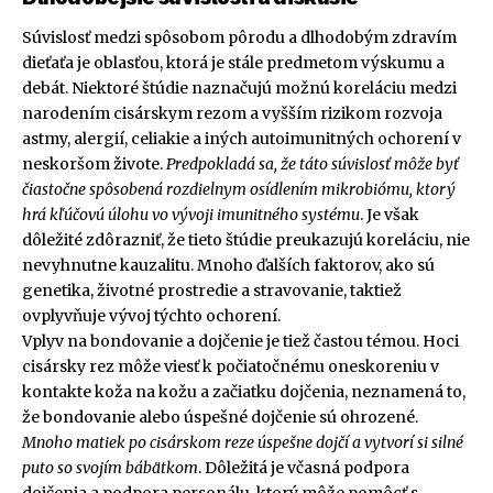
Súvislosť medzi spôsobom pôrodu a dlhodobým zdravím
dieťaťa je oblasťou, ktorá je stále predmetom výskumu a
debát. Niektoré štúdie naznačujú možnú koreláciu medzi
narodením cisárskym rezom a vyšším rizikom rozvoja
astmy, alergií, celiakie a iných autoimunitných ochorení v
neskoršom živote.
Predpokladá sa, že táto súvislosť môže byť
čiastočne spôsobená rozdielnym osídlením mikrobiómu, ktorý
hrá kľúčovú úlohu vo vývoji imunitného systému
. Je však
dôležité zdôrazniť, že tieto štúdie preukazujú koreláciu, nie
nevyhnutne kauzalitu. Mnoho ďalších faktorov, ako sú
genetika, životné prostredie a stravovanie, taktiež
ovplyvňuje vývoj týchto ochorení.
Vplyv na bondovanie a dojčenie je tiež častou témou. Hoci
cisársky rez môže viesť k počiatočnému oneskoreniu v
kontakte koža na kožu a začiatku dojčenia, neznamená to,
že bondovanie alebo úspešné dojčenie sú ohrozené.
Mnoho matiek po cisárskom reze úspešne dojčí a vytvorí si silné
puto so svojím bábätkom
. Dôležitá je včasná podpora
dojčenia a podpora personálu, ktorý môže pomôcť s