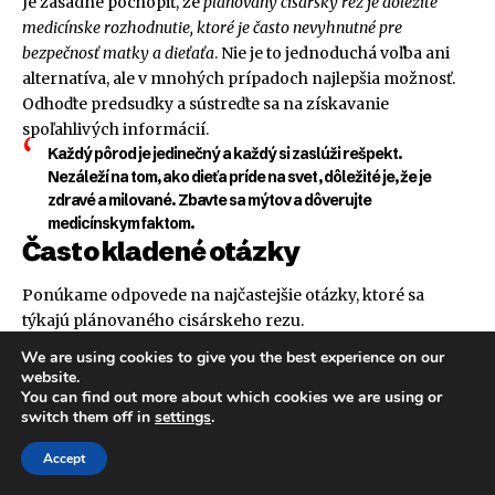
Je zásadné pochopiť, že
plánovaný cisársky rez je dôležité
medicínske rozhodnutie, ktoré je často nevyhnutné pre
bezpečnosť matky a dieťaťa
. Nie je to jednoduchá voľba ani
alternatíva, ale v mnohých prípadoch najlepšia možnosť.
Odhoďte predsudky a sústreďte sa na získavanie
spoľahlivých informácií.
Každý pôrod je jedinečný a každý si zaslúži rešpekt.
Nezáleží na tom, ako dieťa príde na svet, dôležité je, že je
zdravé a milované. Zbavte sa mýtov a dôverujte
medicínskym faktom.
Často kladené otázky
Ponúkame odpovede na najčastejšie otázky, ktoré sa
týkajú plánovaného cisárskeho rezu.
Môžem po cisárskom reze dojčiť?
We are using cookies to give you the best experience on our
website.
Áno, väčšina žien môže po cisárskom reze úspešne dojčiť.
You can find out more about which cookies we are using or
Aj keď môže byť začiatok dojčenia mierne oneskorený
switch them off in
settings
.
kvôli anestetikám a pooperačnej bolesti, skorý kontakt
koža na kožu a podpora od personálu pôrodnice alebo
Accept
laktačnej poradkyne výrazne zvyšujú šance na úspech.