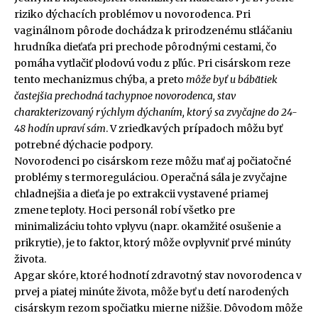
riziko dýchacích problémov u novorodenca. Pri
vaginálnom pôrode dochádza k prirodzenému stláčaniu
hrudníka dieťaťa pri prechode pôrodnými cestami, čo
pomáha vytlačiť plodovú vodu z pľúc. Pri cisárskom reze
tento mechanizmus chýba, a preto
môže byť u bábätiek
častejšia prechodná tachypnoe novorodenca, stav
charakterizovaný rýchlym dýchaním, ktorý sa zvyčajne do 24-
48 hodín upraví sám
. V zriedkavých prípadoch môžu byť
potrebné dýchacie podpory.
Novorodenci po cisárskom reze môžu mať aj počiatočné
problémy s termoreguláciou. Operačná sála je zvyčajne
chladnejšia a dieťa je po extrakcii vystavené priamej
zmene teploty. Hoci personál robí všetko pre
minimalizáciu tohto vplyvu (napr. okamžité osušenie a
prikrytie), je to faktor, ktorý môže ovplyvniť prvé minúty
života.
Apgar skóre, ktoré hodnotí zdravotný stav novorodenca v
prvej a piatej minúte života, môže byť u detí narodených
cisárskym rezom spočiatku mierne nižšie. Dôvodom môže