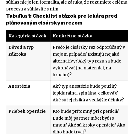
súhlas nie je len formalita, ale záruka, že rozumiete celému
procesu a súhlasíte s ním.
Tabuľka 1: Checklist otázok pre lekára pred
plánovaným cisárskym rezom
Kategória otázok
Konkrétne otázky
Dôvod a typ
Prečo je cisársky rez odporúčaný v
zákroku
mojom prípade? Existujú nejaké
alternatívy? Aký typ rezu sa bude
vykonávať (na maternici, na
bruchu)?
Anestézia
Aký typ anestézie bude použitý
(epidurálna, spinálna, celková)?
Aké sú jej riziká a vedľajšie účinky?
Priebeh operácie
Kto bude prítomný pri operácii?
Bude môj partner môcť byť so
mnou? Aké sú kroky operácie? Ako
dlho bude trvať?