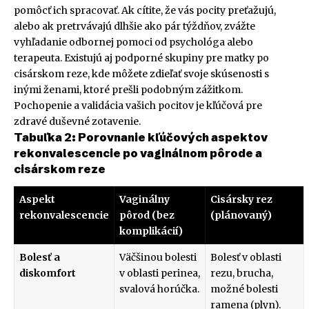
pomôcť ich spracovať. Ak cítite, že vás pocity preťažujú,
alebo ak pretrvávajú dlhšie ako pár týždňov, zvážte
vyhľadanie odbornej pomoci od psychológa alebo
terapeuta. Existujú aj podporné skupiny pre matky po
cisárskom reze, kde môžete zdieľať svoje skúsenosti s
inými ženami, ktoré prešli podobným zážitkom.
Pochopenie a validácia vašich pocitov je kľúčová pre
zdravé duševné zotavenie.
Tabuľka 2: Porovnanie kľúčových aspektov
rekonvalescencie po vaginálnom pôrode a
cisárskom reze
Aspekt
Vaginálny
Cisársky rez
rekonvalescencie
pôrod (bez
(plánovaný)
komplikácií)
Bolesť a
Väčšinou bolesti
Bolesť v oblasti
diskomfort
v oblasti perinea,
rezu, brucha,
svalová horúčka.
možné bolesti
ramena (plyn).