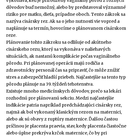
vykonáva, keď je prirodzený vaginálny pôrod z rôznych
dôvodov buď nemožný, alebo by predstavoval významné
riziko pre matku, dieťa, prípadne oboch. Tento zákrok sa
nazýva cisársky rez. Ak sa o jeho nutnosti vie vopred a
naplánuje sa termín, hovoríme o plánovanom cisárskom
reze.
Plánovanie tohto zákroku sa odlišuje od akútneho
cisárskeho rezu, ktorý sa vykonáva v naliehavých
situáciách, ak nastanú komplikácie počas vaginálneho
pôrodu. Pri plánovanej operácii majú rodičia a
zdravotnícky personál čas sa pripraviť, čo môže znížiť
stres a zabezpečiť hladší priebeh. Najčastejšie sa tento typ
pôrodu plánuje na 39. týždeň tehotenstva.
Existuje mnoho medicínskych dôvodov, prečo sa lekári
rozhodnú pre plánovanú sekciu. Medzi najčastejšie
indikácie patria napríklad predchádzajúci cisársky rez,
najmä ak bol vykonaný klasickým rezom na maternici,
alebo ak sú obavy z ruptúry maternice. Ďalšou častou
príčinou je placenta praevia, stav, kedy placenta čiastočne
alebo úplne prekrýva krčok maternice, čo by pri