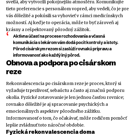
svetlá, aby vytvorili pokojnejšiu atmosféru. Komunikujte
tieto preferencie s personálom vopred, aby vedeli, čo je pre
vás dôležité a pokúsili sa vyhovieť v rámci medicínskych
možností. Aj keď je to operácia, môže to byť zároveň aj
krásny a rešpektovaný pôrodný zážitok.
Aktívna účasť na procese rozhodovania a včasná
komunikácia s lekárom vám dodá pocit kontroly a istoty.
Pôrod cisárskym rezom si zaslúži rovnakú prípravu a
informovanosť ako každý iný pôrod.
Obnova a podpora po cisárskom
reze
Rekonvalescencia po cisárskom reze je proces, ktorý si
vyžaduje trpezlivosť, sebaúctu a často aj značnú podporu
okolia. Fyzické zotavovanie je len jednou časťou rovnice;
rovnako dôležité je aj spracovanie psychických a
emocionálnych aspektov pôrodného zážitku.
Informovanosť o tom, čo očakávať, môže rodičom pomôcť
lepšie zvládnuť toto náročné obdobie.
Fyzická rekonvalescencia doma