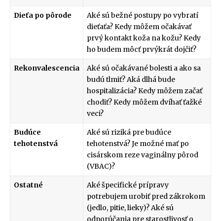
Dieťa po pôrode
Aké sú bežné postupy po vybratí
dieťaťa? Kedy môžem očakávať
prvý kontakt koža na kožu? Kedy
ho budem môcť prvýkrát dojčiť?
Rekonvalescencia
Aké sú očakávané bolesti a ako sa
budú tlmiť? Aká dlhá bude
hospitalizácia? Kedy môžem začať
chodiť? Kedy môžem dvíhať ťažké
veci?
Budúce
Aké sú riziká pre budúce
tehotenstvá
tehotenstvá? Je možné mať po
cisárskom reze vaginálny pôrod
(VBAC)?
Ostatné
Aké špecifické prípravy
potrebujem urobiť pred zákrokom
(jedlo, pitie, lieky)? Aké sú
odporúčania pre starostlivosť o