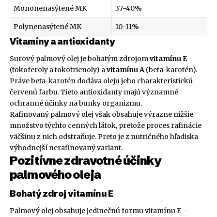
Mononenasýtené MK
37-40%
Polynenasýtené MK
10-11%
Vitamíny a antioxidanty
Surový palmový olej je bohatým zdrojom
vitamínu E
(tokoferoly a tokotrienoly) a
vitamínu A
(beta-karotén).
Práve beta-karotén dodáva oleju jeho charakteristickú
červenú farbu. Tieto antioxidanty majú významné
ochranné účinky na bunky organizmu.
Rafinovaný palmový olej však obsahuje výrazne nižšie
množstvo týchto cenných látok, pretože proces rafinácie
väčšinu z nich odstraňuje. Preto je z nutričného hľadiska
výhodnejší nerafinovaný variant.
Pozitívne zdravotné účinky
palmového oleja
Bohatý zdroj vitamínu E
Palmový olej obsahuje jedinečnú formu vitamínu E –