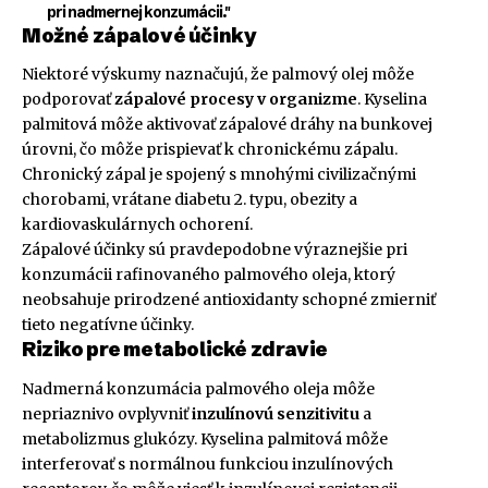
pri nadmernej konzumácii."
Možné zápalové účinky
Niektoré výskumy naznačujú, že palmový olej môže
podporovať
zápalové procesy v organizme
. Kyselina
palmitová môže aktivovať zápalové dráhy na bunkovej
úrovni, čo môže prispievať k chronickému zápalu.
Chronický zápal je spojený s mnohými civilizačnými
chorobami, vrátane diabetu 2. typu, obezity a
kardiovaskulárnych ochorení.
Zápalové účinky sú pravdepodobne výraznejšie pri
konzumácii rafinovaného palmového oleja, ktorý
neobsahuje prirodzené antioxidanty schopné zmierniť
tieto negatívne účinky.
Riziko pre metabolické zdravie
Nadmerná konzumácia palmového oleja môže
nepriaznivo ovplyvniť
inzulínovú senzitivitu
a
metabolizmus glukózy. Kyselina palmitová môže
interferovať s normálnou funkciou inzulínových