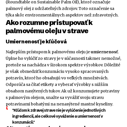
(Roundtable on Sustainable Palm Oil), ktoré označuje
palmový olej z udržateľných zdrojov. Toto označenie sa
týka skôr environmentálnych aspektov než zdravotných.
Ako rozumne pristupovať k
palmovému oleju v strave
Umiernenosť je kľúčová
Najlepším prístupom k palmovému oleju je
umiernenosť
.
Úplne ho vylúčiť zo stravy je v súčasnosti takmer nemožné,
pretože sa nachádza v širokom spektre výrobkov. Dôležité
je však obmedziť konzumáciu vysoko spracovaných
potravín, ktoré ho obsahujú vo veľkých množstvách.
Odporúča sa čítať etikety a vyberať výrobky s nižším
obsahom nasýtených tukov. Ak už konzumujete potraviny
s palmovým olejom, snažte sa vyvážiť svoju stravu
potravinami bohatými na nenasýtené mastné kyseliny.
"Kľúčom k zdravej strave nie je vylúčenie jednotlivých
ingrediencií, ale celkové vyváženie a umiernenosť v
konzumácii."