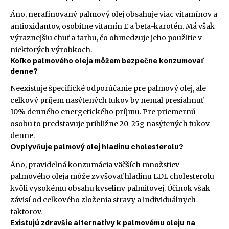
Áno, nerafinovaný palmový olej obsahuje viac vitamínov a
antioxidantov, osobitne vitamín E a beta-karotén. Má však
výraznejšiu chuť a farbu, čo obmedzuje jeho použitie v
niektorých výrobkoch.
Koľko palmového oleja môžem bezpečne konzumovať
denne?
Neexistuje špecifické odporúčanie pre palmový olej, ale
celkový príjem nasýtených tukov by nemal presiahnuť
10% denného energetického príjmu. Pre priemernú
osobu to predstavuje približne 20-25g nasýtených tukov
denne.
Ovplyvňuje palmový olej hladinu cholesterolu?
Áno, pravidelná konzumácia väčších množstiev
palmového oleja môže zvyšovať hladinu LDL cholesterolu
kvôli vysokému obsahu kyseliny palmitovej. Účinok však
závisí od celkového zloženia stravy a individuálnych
faktorov.
Existujú zdravšie alternatívy k palmovému oleju na