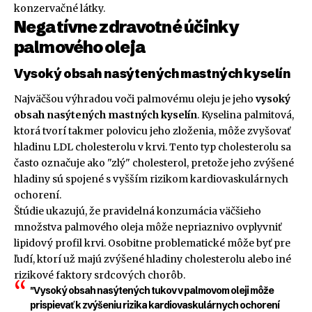
konzervačné látky.
Negatívne zdravotné účinky
palmového oleja
Vysoký obsah nasýtených mastných kyselín
Najväčšou výhradou voči palmovému oleju je jeho
vysoký
obsah nasýtených mastných kyselín
. Kyselina palmitová,
ktorá tvorí takmer polovicu jeho zloženia, môže zvyšovať
hladinu LDL cholesterolu v krvi. Tento typ cholesterolu sa
často označuje ako "zlý" cholesterol, pretože jeho zvýšené
hladiny sú spojené s vyšším rizikom kardiovaskulárnych
ochorení.
Štúdie ukazujú, že pravidelná konzumácia väčšieho
množstva palmového oleja môže nepriaznivo ovplyvniť
lipidový profil krvi. Osobitne problematické môže byť pre
ľudí, ktorí už majú zvýšené hladiny cholesterolu alebo iné
rizikové faktory srdcových chorôb.
"Vysoký obsah nasýtených tukov v palmovom oleji môže
prispievať k zvýšeniu rizika kardiovaskulárnych ochorení