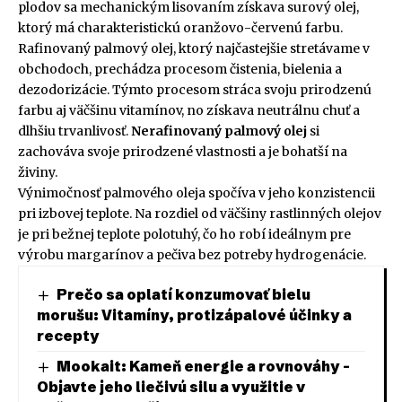
plodov sa mechanickým lisovaním získava surový olej,
ktorý má charakteristickú oranžovo-červenú farbu.
Rafinovaný palmový olej, ktorý najčastejšie stretávame v
obchodoch, prechádza procesom čistenia, bielenia a
dezodorizácie. Týmto procesom stráca svoju prirodzenú
farbu aj väčšinu vitamínov, no získava neutrálnu chuť a
dlhšiu trvanlivosť.
Nerafinovaný palmový olej
si
zachováva svoje prirodzené vlastnosti a je bohatší na
živiny.
Výnimočnosť palmového oleja spočíva v jeho konzistencii
pri izbovej teplote. Na rozdiel od väčšiny rastlinných olejov
je pri bežnej teplote polotuhý, čo ho robí ideálnym pre
výrobu margarínov a pečiva bez potreby hydrogenácie.
Prečo sa oplatí konzumovať bielu
morušu: Vitamíny, protizápalové účinky a
recepty
Mookait: Kameň energie a rovnováhy –
Objavte jeho liečivú silu a využitie v