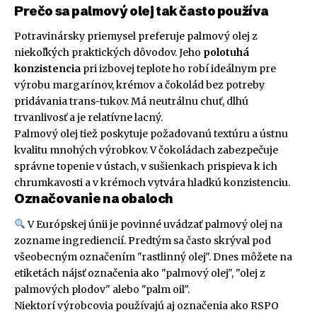
Prečo sa palmový olej tak často používa
Potravinársky priemysel preferuje palmový olej z
niekoľkých praktických dôvodov. Jeho
polotuhá
konzistencia
pri izbovej teplote ho robí ideálnym pre
výrobu margarínov, krémov a čokolád bez potreby
pridávania trans-tukov. Má neutrálnu chuť, dlhú
trvanlivosť a je relatívne lacný.
Palmový olej tiež poskytuje požadovanú textúru a ústnu
kvalitu mnohých výrobkov. V čokoládach zabezpečuje
správne topenie v ústach, v sušienkach prispieva k ich
chrumkavosti a v krémoch vytvára hladkú konzistenciu.
Označovanie na obaloch
V Európskej únii je povinné uvádzať palmový olej na
zozname ingrediencií. Predtým sa často skrýval pod
všeobecným označením "rastlinný olej". Dnes môžete na
etiketách nájsť označenia ako "palmový olej", "olej z
palmových plodov" alebo "palm oil".
Niektorí výrobcovia používajú aj označenia ako RSPO