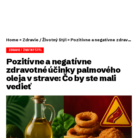
Home
»
Zdravie / Životný štýl
»
Pozitívne a negatívne zdravotné účinky palmového oleja v strave: Čo by ste mali vedieť
ZDRAVIE / ŽIVOTNÝ ŠTÝL
Pozitívne a negatívne
zdravotné účinky palmového
oleja v strave: Čo by ste mali
vedieť