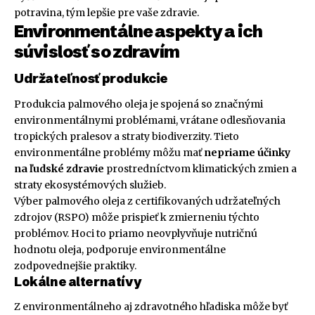
potravina, tým lepšie pre vaše zdravie.
Environmentálne aspekty a ich
súvislosť so zdravím
Udržateľnosť produkcie
Produkcia palmového oleja je spojená so značnými
environmentálnymi problémami, vrátane odlesňovania
tropických pralesov a straty biodiverzity. Tieto
environmentálne problémy môžu mať
nepriame účinky
na ľudské zdravie
prostredníctvom klimatických zmien a
straty ekosystémových služieb.
Výber palmového oleja z certifikovaných udržateľných
zdrojov (RSPO) môže prispieť k zmierneniu týchto
problémov. Hoci to priamo neovplyvňuje nutričnú
hodnotu oleja, podporuje environmentálne
zodpovednejšie praktiky.
Lokálne alternatívy
Z environmentálneho aj zdravotného hľadiska môže byť