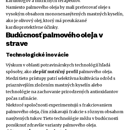
kardiológov a nutričných terapeutov.
Namiesto palmového oleja by mali preferovať oleje s
vysokým obsahom mononenasýtených mastných kyselín,
ako je olivový olej, ktorý má preukázané
kardioprotektívne účinky.
Budúcnosť palmového oleja v
strave
Technologické inovácie
Výskum v oblasti potravinárskych technológií hľadá
spôsoby, ako
zlepšiť nutričný profil
palmového oleja.
Medzi tieto prístupy patrí selektívna kultivácia odrôd s
priaznivejším zložením mastných kyselín alebo
technológie na zachovanie prirodzených antioxidantov
počas rafinácie.
Niektoré spoločnosti experimentujú s frakciovaniem
palmového oleja, čím získavajú frakcie s rôznym obsahom
nasýtených tukov. Tieto technológie môžu v budúcnosti
ponúknuť zdravšie varianty palmového oleja.