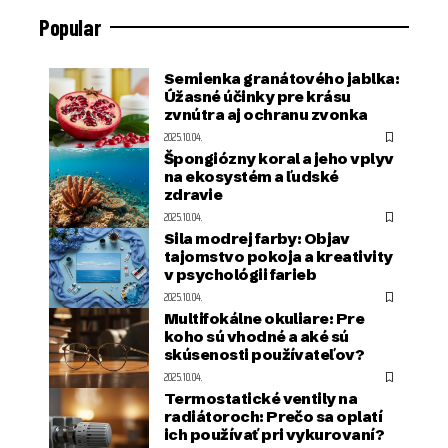
Popular
Semienka granátového jablka:
Úžasné účinky pre krásu
zvnútra aj ochranu zvonka
2025.10.04.
Špongiózny koral a jeho vplyv
na ekosystém a ľudské
zdravie
2025.10.04.
Sila modrej farby: Objav
tajomstvo pokoja a kreativity
v psychológii farieb
2025.10.04.
Multifokálne okuliare: Pre
koho sú vhodné a aké sú
skúsenosti používateľov?
2025.10.04.
Termostatické ventily na
radiátoroch: Prečo sa oplatí
ich používať pri vykurovaní?