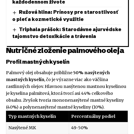
každodennom živote
Ružová hlina: Prínosy pre starostlivosť
o pleť a kozmetické využitie
Triphala prášok: Starodávne ajurvédske
tajomstvo detoxikácie a trávenia
Nutričné zloženie palmového oleja
Profil mastných kyselín
Palmový olej obsahuje približne
50% nasýtených
mastných kyselín
, čo je výrazne viac ako väčšina
rastlinných olejov. Hlavnou nasýtenou mastnou kyselinou
je kyselina palmitová, ktorá tvorí asi 44% celkového
obsahu. Zvyšok tvoria mononenasýtené mastné kyseliny
(40%) a polynenasýtené mastné kyseliny (10%).
Typ mastných kyselín
Percentuálny podiel
Nasýtené MK
49-50%