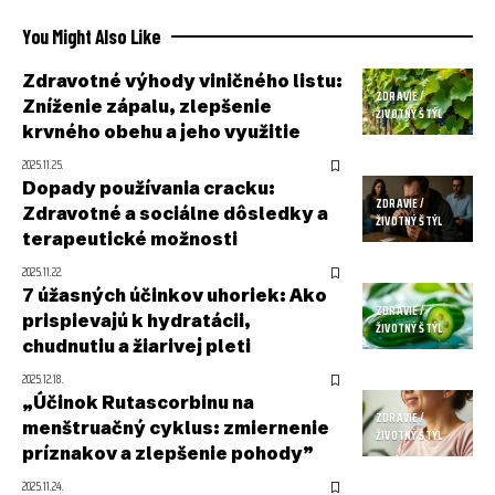
You Might Also Like
Zdravotné výhody viničného listu:
ZDRAVIE /
Zníženie zápalu, zlepšenie
ŽIVOTNÝ ŠTÝL
krvného obehu a jeho využitie
2025.11.25.
Dopady používania cracku:
ZDRAVIE /
Zdravotné a sociálne dôsledky a
ŽIVOTNÝ ŠTÝL
terapeutické možnosti
2025.11.22.
7 úžasných účinkov uhoriek: Ako
ZDRAVIE /
prispievajú k hydratácii,
ŽIVOTNÝ ŠTÝL
chudnutiu a žiarivej pleti
2025.12.18.
„Účinok Rutascorbinu na
ZDRAVIE /
menštruačný cyklus: zmiernenie
ŽIVOTNÝ ŠTÝL
príznakov a zlepšenie pohody”
2025.11.24.