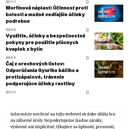
2025.11.17.
Morfínová náplasť: Účinnosť proti
ZDRAVIE /
bolesti a možné vedľajšie účinky
ŽIVOTNÝ ŠTÝL
podrobne
2026.01.20.
Využitie, účinky a bezpečnostné
ZDRAVIE /
pokyny pre použitie pľúcnych
ŽIVOTNÝ ŠTÝL
kvapiek z bylín
2026.01.18.
Čaj z orechových listov:
ZDRAVIE /
Odporúčania Gyuriho báčiho a
ŽIVOTNÝ ŠTÝL
protizápalové, trávenie
podporujúce účinky rastliny
2025.11.17.
Informácie uvedené na tejto webovej stránke slúžia len
na zábavné účely. Neposkytujeme žiadne záruky,
výslovné ani implicitné, týkajúce sa úplnosti, presnosti,