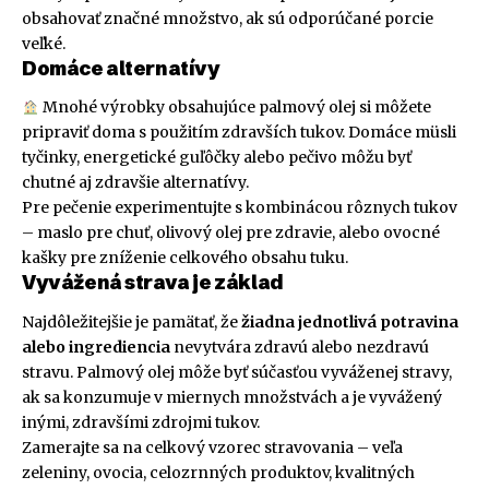
obsahovať značné množstvo, ak sú odporúčané porcie
veľké.
Domáce alternatívy
Mnohé výrobky obsahujúce palmový olej si môžete
pripraviť doma s použitím zdravších tukov. Domáce müsli
tyčinky, energetické guľôčky alebo pečivo môžu byť
chutné aj zdravšie alternatívy.
Pre pečenie experimentujte s kombinácou rôznych tukov
– maslo pre chuť, olivový olej pre zdravie, alebo ovocné
kašky pre zníženie celkového obsahu tuku.
Vyvážená strava je základ
Najdôležitejšie je pamätať, že
žiadna jednotlivá potravina
alebo ingrediencia
nevytvára zdravú alebo nezdravú
stravu. Palmový olej môže byť súčasťou vyváženej stravy,
ak sa konzumuje v miernych množstvách a je vyvážený
inými, zdravšími zdrojmi tukov.
Zamerajte sa na celkový vzorec stravovania – veľa
zeleniny, ovocia, celozrnných produktov, kvalitných