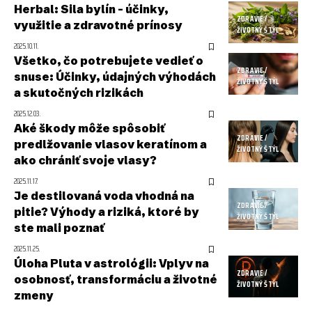
Herbal: Sila bylín – účinky,
ZDRAVIE /
využitie a zdravotné prínosy
ŽIVOTNÝ ŠTÝL
2025.10.11.
Všetko, čo potrebujete vedieť o
ZDRAVIE /
snuse: Účinky, údajných výhodách
ŽIVOTNÝ ŠTÝL
a skutočných rizikách
2025.12.03.
Aké škody môže spôsobiť
ZDRAVIE /
predlžovanie vlasov keratínom a
ŽIVOTNÝ ŠTÝL
ako chrániť svoje vlasy?
2025.11.17.
Je destilovaná voda vhodná na
ZDRAVIE /
pitie? Výhody a riziká, ktoré by
ŽIVOTNÝ ŠTÝL
ste mali poznať
2025.11.25.
Úloha Pluta v astrológii: Vplyv na
ZDRAVIE /
osobnosť, transformáciu a životné
ŽIVOTNÝ ŠTÝL
zmeny