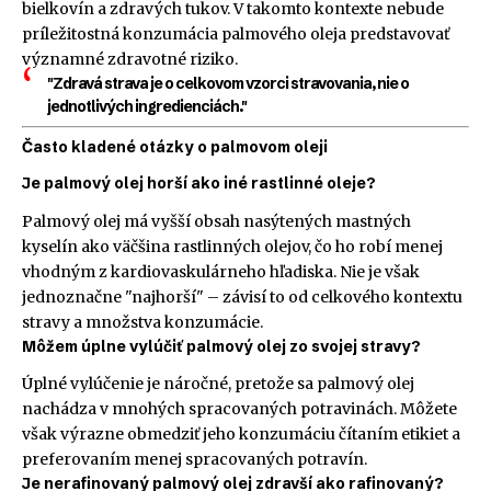
bielkovín a zdravých tukov. V takomto kontexte nebude
príležitostná konzumácia palmového oleja predstavovať
významné zdravotné riziko.
"Zdravá strava je o celkovom vzorci stravovania, nie o
jednotlivých ingredienciách."
Často kladené otázky o palmovom oleji
Je palmový olej horší ako iné rastlinné oleje?
Palmový olej má vyšší obsah nasýtených mastných
kyselín ako väčšina rastlinných olejov, čo ho robí menej
vhodným z kardiovaskulárneho hľadiska. Nie je však
jednoznačne "najhorší" – závisí to od celkového kontextu
stravy a množstva konzumácie.
Môžem úplne vylúčiť palmový olej zo svojej stravy?
Úplné vylúčenie je náročné, pretože sa palmový olej
nachádza v mnohých spracovaných potravinách. Môžete
však výrazne obmedziť jeho konzumáciu čítaním etikiet a
preferovaním menej spracovaných potravín.
Je nerafinovaný palmový olej zdravší ako rafinovaný?