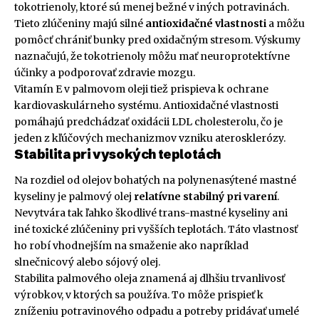
tokotrienoly, ktoré sú menej bežné v iných potravinách.
Tieto zlúčeniny majú silné
antioxidačné vlastnosti
a môžu
pomôcť chrániť bunky pred oxidačným stresom. Výskumy
naznačujú, že tokotrienoly môžu mať neuroprotektívne
účinky a podporovať zdravie mozgu.
Vitamín E v palmovom oleji tiež prispieva k ochrane
kardiovaskulárneho systému. Antioxidačné vlastnosti
pomáhajú predchádzať oxidácii LDL cholesterolu, čo je
jeden z kľúčových mechanizmov vzniku aterosklerózy.
Stabilita pri vysokých teplotách
Na rozdiel od olejov bohatých na polynenasýtené mastné
kyseliny je palmový olej
relatívne stabilný pri varení
.
Nevytvára tak ľahko škodlivé trans-mastné kyseliny ani
iné toxické zlúčeniny pri vyšších teplotách. Táto vlastnosť
ho robí vhodnejším na smaženie ako napríklad
slnečnicový alebo sójový olej.
Stabilita palmového oleja znamená aj dlhšiu trvanlivosť
výrobkov, v ktorých sa používa. To môže prispieť k
zníženiu potravinového odpadu a potreby pridávať umelé