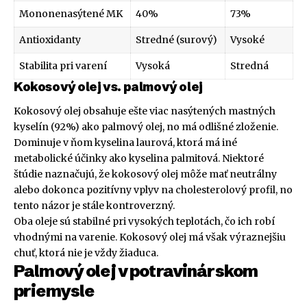
Mononenasýtené MK
40%
73%
Antioxidanty
Stredné (surový)
Vysoké
Stabilita pri varení
Vysoká
Stredná
Kokosový olej vs. palmový olej
Kokosový olej obsahuje ešte viac nasýtených mastných
kyselín (92%) ako palmový olej, no má odlišné zloženie.
Dominuje v ňom kyselina laurová, ktorá má iné
metabolické účinky ako kyselina palmitová. Niektoré
štúdie naznačujú, že kokosový olej môže mať neutrálny
alebo dokonca pozitívny vplyv na cholesterolový profil, no
tento názor je stále kontroverzný.
Oba oleje sú stabilné pri vysokých teplotách, čo ich robí
vhodnými na varenie. Kokosový olej má však výraznejšiu
chuť, ktorá nie je vždy žiaduca.
Palmový olej v potravinárskom
priemysle