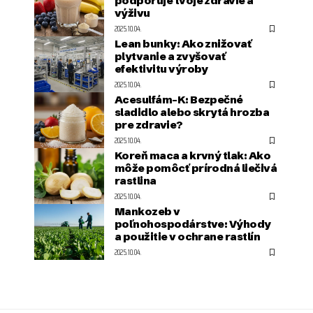
podporuje tvoje zdravie a
výživu
2025.10.04.
Lean bunky: Ako znižovať
plytvanie a zvyšovať
efektivitu výroby
2025.10.04.
Acesulfám-K: Bezpečné
sladidlo alebo skrytá hrozba
pre zdravie?
2025.10.04.
Koreň maca a krvný tlak: Ako
môže pomôcť prírodná liečivá
rastlina
2025.10.04.
Mankozeb v
poľnohospodárstve: Výhody
a použitie v ochrane rastlín
2025.10.04.