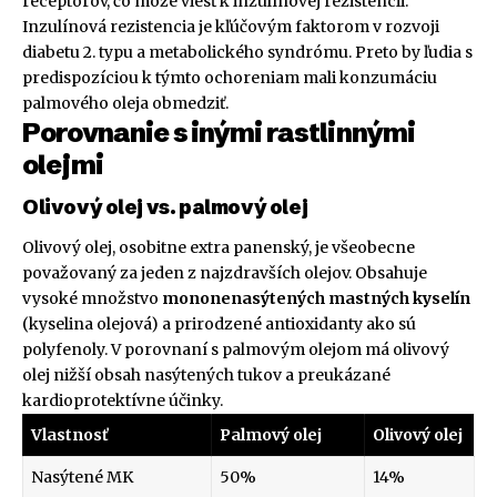
receptorov, čo môže viesť k inzulínovej rezistencii.
Inzulínová rezistencia je kľúčovým faktorom v rozvoji
diabetu 2. typu a metabolického syndrómu. Preto by ľudia s
predispozíciou k týmto ochoreniam mali konzumáciu
palmového oleja obmedziť.
Porovnanie s inými rastlinnými
olejmi
Olivový olej vs. palmový olej
Olivový olej, osobitne extra panenský, je všeobecne
považovaný za jeden z najzdravších olejov. Obsahuje
vysoké množstvo
mononenasýtených mastných kyselín
(kyselina olejová) a prirodzené antioxidanty ako sú
polyfenoly. V porovnaní s palmovým olejom má olivový
olej nižší obsah nasýtených tukov a preukázané
kardioprotektívne účinky.
Vlastnosť
Palmový olej
Olivový olej
Nasýtené MK
50%
14%