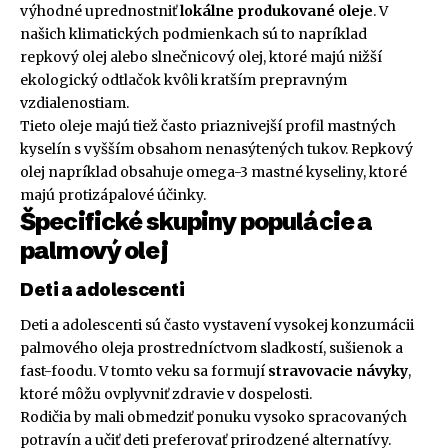
výhodné uprednostniť
lokálne produkované oleje
. V
našich klimatických podmienkach sú to napríklad
repkový olej alebo slnečnicový olej, ktoré majú nižší
ekologický odtlačok kvôli kratším prepravným
vzdialenostiam.
Tieto oleje majú tiež často priaznivejší profil mastných
kyselín s vyšším obsahom nenasýtených tukov. Repkový
olej napríklad obsahuje omega-3 mastné kyseliny, ktoré
majú protizápalové účinky.
Špecifické skupiny populácie a
palmový olej
Deti a adolescenti
Deti a adolescenti sú často vystavení vysokej konzumácii
palmového oleja prostredníctvom sladkostí, sušienok a
fast-foodu. V tomto veku sa formují
stravovacie návyky
,
ktoré môžu ovplyvniť zdravie v dospelosti.
Rodičia by mali obmedziť ponuku vysoko spracovaných
potravín a učiť deti preferovať prirodzené alternatívy.