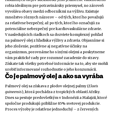
robia ideálnym pre potravinársky priemysel, no zároveň
vyvoláva obavy medzi odborníkmi na výživu. Existuje
množstvo rôznych názorov – od tých, ktorí ho považujú
za relatívne bezpečný, až po tých, ktorí ho označujú za
potenciálne nebezpečný pre kardiovaskulárne zdravie.
V nasledujúcich riadkoch sa dozviete komplexný pohľad
na palmový olej z hľadiska výživy a zdravia. Objasníme si
jeho zloženie, pozitívne aj negatívne účinky na
organizmus, porovnáme ho s inými olejmi a poskytneme
vám praktické rady pre rozumné zaradenie do stravy.
Získate tak všetky potrebné informácie na to, aby ste mohli
urobiť informované rozhodnutie o jeho konzumácii.
Čo je palmový olej a ako sa vyrába
Palmový olej sa získava z plodov olejnej palmy (
Elaeis
guineensis
), ktorá pochádza z tropických oblastí Afriky.
Dnes sa pestuje predovšetkým v Indonézii a Malajzii, ktoré
spoločne produkujú približne 85% svetovej produkcie.
Proces výroby je relatívne jednoduchý – z červených