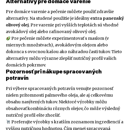
Alternatívy pre domáce varenie
Pre domáce varenie a pečenie môžete použiť zdravšie
alternatívy. Na studené použitie je ideálny
extra panenský
olivový olej
. Pre varenie pri vyšších teplotách sú vhodné
avokádový olej alebo rafinovaný olivový olej.
Pre pečenie môžete experimentovať s maslom (v
miernych množstvach), avokádovým olejom alebo
dokonca s ovocnou kašou ako náhradou časti tukov. Tieto
alternatívy môžu výrazne zlepšiť nutričný profil vašich
domácich pokrmov.
Pozornosť pri nákupe spracovaných
potravín
Pri výbere spracovaných potravín venujte pozornosť
nielen prítomnosti palmového oleja, ale aj celkovému
obsahu nasýtených tukov. Niektoré výrobky môžu
obsahovať kombináciu rôznych olejov, čo môže výsledný
nutričný profil ešte zhoršiť.
Preferujte výrobky s kratším zoznamom ingrediencií a
vyššou nutričnou hodnotou. Čím menej spracovaná