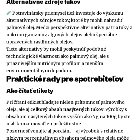
Alternatívne zdroje tukov
Potravinársky priemysel tiež investuje do výskumu
alternatívnych zdrojov tukov, ktoré by mohli nahradiť
palmový olej. Medzi perspektívne alternatívy patria tuky z
mikroorganizmov, algových olejov alebo špeciálne
upravených rastlinných olejov.
Tieto alternatívy by mohli poskytnúť podobné
technologické vlastnosti ako palmový olej, ale s
priaznivejším nutričným profilom a menším
environmentálnym dopadom.
Praktické rady pre spotrebiteľov
Ako čítať etikety
Pri čítaní etikiet hľadajte nielen prítomnosť palmového
oleja, ale aj
celkový obsah nasýtených tukov
. Výrobky s
obsahom nasýtených tukov vyšším ako 5g na 100g by ste
mali konzumovať len príležitostne.
Pozornosť venujte aj porciám – aj výrobok s relatívne
nízkym percentuálnym obsahom palmového oleja môže