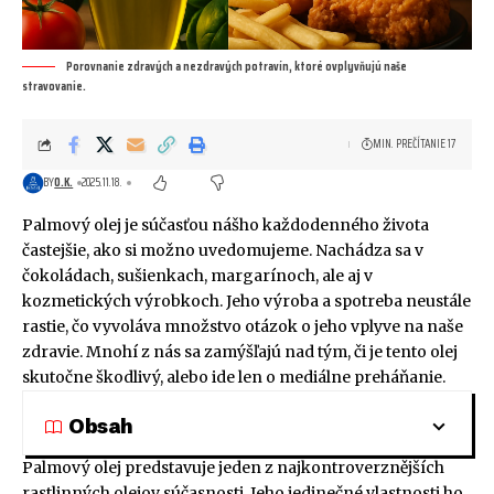
Porovnanie zdravých a nezdravých potravín, ktoré ovplyvňujú naše
stravovanie.
MIN. PREČÍTANIE 17
BY
O.K.
2025.11.18.
Palmový olej je súčasťou nášho každodenného života
častejšie, ako si možno uvedomujeme. Nachádza sa v
čokoládach, sušienkach, margarínoch, ale aj v
kozmetických výrobkoch. Jeho výroba a spotreba neustále
rastie, čo vyvoláva množstvo otázok o jeho vplyve na naše
zdravie. Mnohí z nás sa zamýšľajú nad tým, či je tento olej
skutočne škodlivý, alebo ide len o mediálne preháňanie.
Obsah
Palmový olej predstavuje jeden z najkontroverznějších
rastlinných olejov súčasnosti. Jeho jedinečné vlastnosti ho