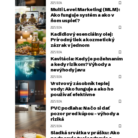
2025.10.04.
Multi Level Marketing (MLM):
Ako funguje systém a ako v
ňom uspieť?
2025.10.04.
Kadidlový esenciálny olej:
Prírodný liek a kozmetický
zázrak v jednom
2025.10.04.
Kavitácia: Kedy je požehnaním
a kedy rizikom? Výhody a
nevýhody javu
2025.10.04.
Vrstvový zásobník teplej
vody: Ako funguje a ako ho
používať efektívne
2025.10.04.
PVC podlaha: Na čo si dať
pozor pred kúpou – výhody a
riziká
2025.10.04.
Sladká srvátka v prášku: Ako