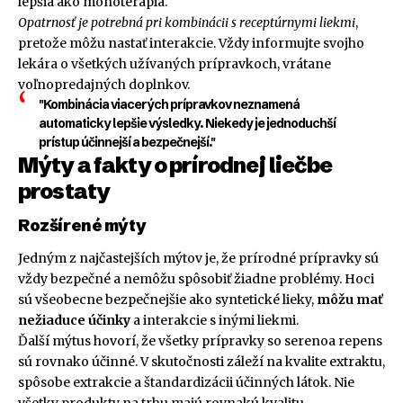
lepšia ako monoterapia.
Opatrnosť je potrebná pri kombinácii s receptúrnymi liekmi
,
pretože môžu nastať interakcie. Vždy informujte svojho
lekára o všetkých užívaných prípravkoch, vrátane
voľnopredajných doplnkov.
"Kombinácia viacerých prípravkov neznamená
automaticky lepšie výsledky. Niekedy je jednoduchší
prístup účinnejší a bezpečnejší."
Mýty a fakty o prírodnej liečbe
prostaty
Rozšírené mýty
Jedným z najčastejších mýtov je, že prírodné prípravky sú
vždy bezpečné a nemôžu spôsobiť žiadne problémy. Hoci
sú všeobecne bezpečnejšie ako syntetické lieky,
môžu mať
nežiaduce účinky
a interakcie s inými liekmi.
Ďalší mýtus hovorí, že všetky prípravky so serenoa repens
sú rovnako účinné. V skutočnosti záleží na kvalite extraktu,
spôsobe extrakcie a štandardizácii účinných látok. Nie
všetky produkty na trhu majú rovnakú kvalitu.