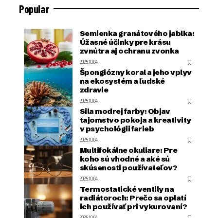
Popular
Semienka granátového jablka:
Úžasné účinky pre krásu
zvnútra aj ochranu zvonka
2025.10.04.
Špongiózny koral a jeho vplyv
na ekosystém a ľudské
zdravie
2025.10.04.
Sila modrej farby: Objav
tajomstvo pokoja a kreativity
v psychológii farieb
2025.10.04.
Multifokálne okuliare: Pre
koho sú vhodné a aké sú
skúsenosti používateľov?
2025.10.04.
Termostatické ventily na
radiátoroch: Prečo sa oplatí
ich používať pri vykurovaní?
2025.10.04.