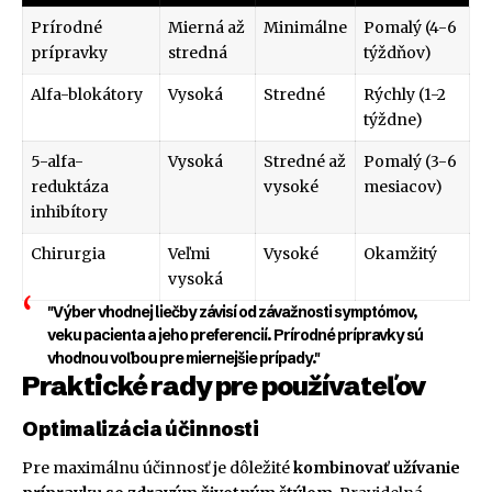
Prírodné
Mierná až
Minimálne
Pomalý (4-6
prípravky
stredná
týždňov)
Alfa-blokátory
Vysoká
Stredné
Rýchly (1-2
týždne)
5-alfa-
Vysoká
Stredné až
Pomalý (3-6
reduktáza
vysoké
mesiacov)
inhibítory
Chirurgia
Veľmi
Vysoké
Okamžitý
vysoká
"Výber vhodnej liečby závisí od závažnosti symptómov,
veku pacienta a jeho preferencií. Prírodné prípravky sú
vhodnou voľbou pre miernejšie prípady."
Praktické rady pre používateľov
Optimalizácia účinnosti
Pre maximálnu účinnosť je dôležité
kombinovať užívanie