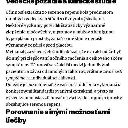
Vedecké pozadie a klinické štúdie
Účinnosť extraktu zo serenoa repens bola predmetom
mnohých vedeckých štúdií s rôznymi výsledkami.
Niektoré výzkumy potvrdili
štatisticky významné
zlepšenie
močových symptómov u mužov s benígnou
hyperpláziou prostaty, zatiaľ čo iné štúdie nenašli
významný rozdiel oproti placebu.
Metaanalýza viacerých štúdií ukázala, že extrakt môže byť
účinný pri zlepšovaní nočného močenia a celkového skóre
symptómov. Účinnosť sa však líši medzi jednotlivými
pacientmi a závisí od mnohých faktorov, vrátane
závažnosti
symptómov
a individuálnej citlivosti.
Dôležité je poznamenať, že väčšina štúdií bola vykonaná s
konkrétnymi štandardizovanými extraktmi, a preto sa
výsledky nemusia vzťahovať na všetky dostupné prípravky
obsahujúce serenoa repens.
Porovnanie s inými možnosťami
liečby