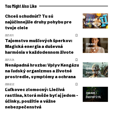
You Might Also Like
Chceš schudnúť? Tu sú
ZDRAVIE /
najúčinnejšie druhy pohybu pre
ŽIVOTNÝ ŠTÝL
tvoje ciele
2025.10.11.
Tajomstvo mušľových šperkov:
ZDRAVIE /
Magická energia a duševná
ŽIVOTNÝ ŠTÝL
harmónia v každodennom živote
2025.11.24.
Nenápadná hrozba: Vplyv Kengázu
ZDRAVIE /
na ľudský organizmus a životné
ŽIVOTNÝ ŠTÝL
prostredie, symptómy a ochrana
2026.02.22.
Ľuľkovec zlomocný: Liečivá
ZDRAVIE /
rastlina, ktorá môže byť aj jedom –
ŽIVOTNÝ ŠTÝL
účinky, použitie a vážne
nebezpečenstvá