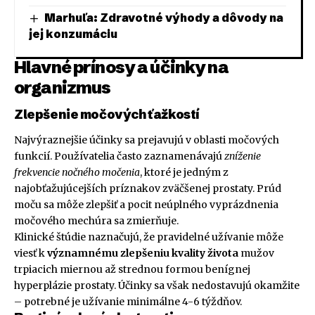
Marhuľa: Zdravotné výhody a dôvody na
jej konzumáciu
Hlavné prínosy a účinky na
organizmus
Zlepšenie močových ťažkostí
Najvýraznejšie účinky sa prejavujú v oblasti močových
funkcií. Používatelia často zaznamenávajú
zníženie
frekvencie nočného močenia
, ktoré je jedným z
najobťažujúcejších príznakov zväčšenej prostaty. Prúd
moču sa môže zlepšiť a pocit neúplného vyprázdnenia
močového mechúra sa zmierňuje.
Klinické štúdie naznačujú, že pravidelné užívanie môže
viesť k
významnému zlepšeniu kvality života
mužov
trpiacich miernou až strednou formou benígnej
hyperplázie prostaty. Účinky sa však nedostavujú okamžite
– potrebné je užívanie minimálne 4-6 týždňov.