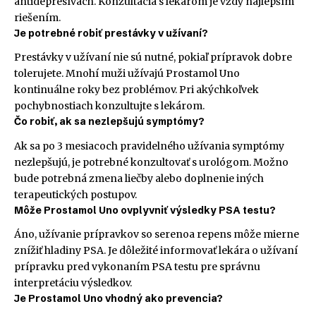
antidepresívach. Konzultácia s lekárom je vždy najlepším
riešením.
Je potrebné robiť prestávky v užívaní?
Prestávky v užívaní nie sú nutné, pokiaľ prípravok dobre
tolerujete. Mnohí muži užívajú Prostamol Uno
kontinuálne roky bez problémov. Pri akýchkoľvek
pochybnostiach konzultujte s lekárom.
Čo robiť, ak sa nezlepšujú symptómy?
Ak sa po 3 mesiacoch pravidelného užívania symptómy
nezlepšujú, je potrebné konzultovať s urológom. Možno
bude potrebná zmena liečby alebo doplnenie iných
terapeutických postupov.
Môže Prostamol Uno ovplyvniť výsledky PSA testu?
Áno, užívanie prípravkov so serenoa repens môže mierne
znížiť hladiny PSA. Je dôležité informovať lekára o užívaní
prípravku pred vykonaním PSA testu pre správnu
interpretáciu výsledkov.
Je Prostamol Uno vhodný ako prevencia?