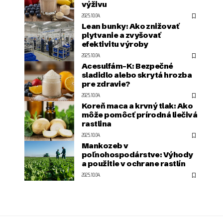
výživu
2025.10.04.
Lean bunky: Ako znižovať
plytvanie a zvyšovať
efektivitu výroby
2025.10.04.
Acesulfám-K: Bezpečné
sladidlo alebo skrytá hrozba
pre zdravie?
2025.10.04.
Koreň maca a krvný tlak: Ako
môže pomôcť prírodná liečivá
rastlina
2025.10.04.
Mankozeb v
poľnohospodárstve: Výhody
a použitie v ochrane rastlín
2025.10.04.