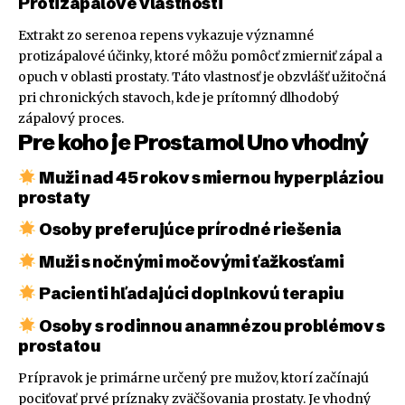
Protizápalové vlastnosti
Extrakt zo serenoa repens vykazuje významné
protizápalové účinky, ktoré môžu pomôcť zmierniť zápal a
opuch v oblasti prostaty. Táto vlastnosť je obzvlášť užitočná
pri chronických stavoch, kde je prítomný dlhodobý
zápalový proces.
Pre koho je Prostamol Uno vhodný
Muži nad 45 rokov s miernou hyperpláziou
prostaty
Osoby preferujúce prírodné riešenia
Muži s nočnými močovými ťažkosťami
Pacienti hľadajúci doplnkovú terapiu
Osoby s rodinnou anamnézou problémov s
prostatou
Prípravok je primárne určený pre mužov, ktorí začínajú
pociťovať prvé príznaky zväčšovania prostaty. Je vhodný