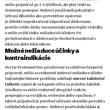
môžu prejaviť už po 2-4 týždňoch, ale plný efekt sa
dostavuje postupne. Niektorí používateli pokračujú v
užívaní dlhodobo ako preventívne opatrenie.
Je dôležité neprekračovať odporúčané dávkovanie,
pretože vyššie dávky neznamenajú nutne lepšie výsledky
a môžu zvýšiť riziko nežiaducich účinkov. Pri
pochybnostiach o dávkovaní je vhodné konzultovať s
lekárom alebo lekárnikom.
Možné nežiaduce účinky a
kontraindikácie
Hoci je Prostamol Uno považovaný za relatívne bezpečný
prípravok, môžu sa vyskytnúť niektoré nežiaduce účinky.
Najčastejšie hlásené problémy zahŕňajú
mierné žalúdočné
ťažkosti
, najmä ak sa kapsula užíva na prázdny žalúdok.
Zriedkavo sa môžu vyskytnúť alergické reakcie,
prejavujúce sa vyrážkou, svrbením alebo opuchom. V
takých prípadoch je potrebné užívanie okamžite prerušiť a
vyhľadať lekársku pomoc. Niektorí používatelia hlásia aj