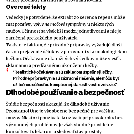
Overené fakty
Vedecky je potvrdené, že extrakt zo serenoa repens môže
mať
pozitívny vplyv na močové symptómy
u niektorých
mužov. Účinnosť sa však líši medzi jednotlivcami a nie je
zaručená pre každého používateľa.
Takisto je faktom, že prírodné prípravky vyžadujú dlhší
čas na prejavenie účinkov v porovnaní s farmakologickou
liečbou. Očakávanie okamžitých výsledkov môže viesť k
sklamaniu a predčasnému ukončeniu liečby.
"Realistické očakávania sú základom úspešnej liečby.
Prírodné prípravky nie sú zázračné riešenie, ale môžu byť
užitočnou súčasťou komplexnej starostlivosti o zdravie."
Dlhodobé používanie a bezpečnosť
Štúdie bezpečnosti ukazujú, že
dlhodobé užívanie
Prostamol Uno je všeobecne bezpečné
pre väčšinu
mužov. Niektorí používatelia užívajú prípravok roky bez
významných problémov. Je však vhodné pravidelne
konzultovať s lekárom a sledovať stav prostaty.