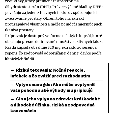
reduktázy
, ktorý premieňa testosterón na
dihydrotestosterón (DHT). Práve zvýšené hladiny DHT sa
považujú za jeden z hlavných faktorov spôsobujúcich
zväčšovanie prostaty. Okrem toho má extrakt
protizápalové vlastnosti a môže pomôcť zmierniť opuch
tkaniva prostaty.
Prípravok je dostupný vo forme mäkkých kapsúl, ktoré
obsahujú presne definované množstvo aktívnych látok.
Každá kapsula obsahuje 320 mg extraktu zo serenoa
repens, čo zodpovedá odporúčanej dennej dávke podľa
klinických štúdií.
Riziká tetovania: Kožné reakcie,
infekcie a čo zvážiť pred rozhodnutím
Vplyv smaragdu: Ako môže ovplyvniť
vašu pohodu a aké výhody mu pripisujú
Gin a jeho vplyv na zdravie: krátkodobé
a dlhodobé účinky, riziká a zodpovedná
konzumácia