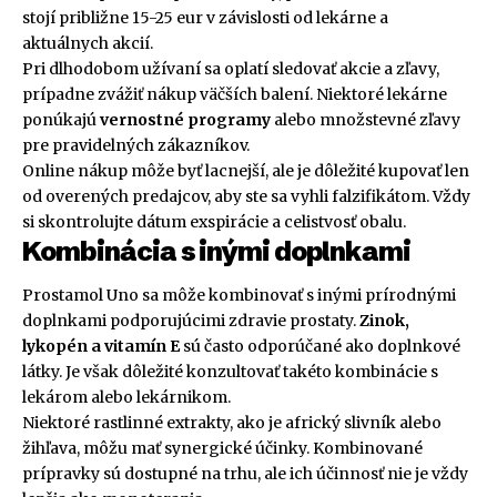
stojí približne 15-25 eur v závislosti od lekárne a
aktuálnych akcií.
Pri dlhodobom užívaní sa oplatí sledovať akcie a zľavy,
prípadne zvážiť nákup väčších balení. Niektoré lekárne
ponúkajú
vernostné programy
alebo množstevné zľavy
pre pravidelných zákazníkov.
Online nákup môže byť lacnejší, ale je dôležité kupovať len
od overených predajcov, aby ste sa vyhli falzifikátom. Vždy
si skontrolujte dátum exspirácie a celistvosť obalu.
Kombinácia s inými doplnkami
Prostamol Uno sa môže kombinovať s inými prírodnými
doplnkami podporujúcimi zdravie prostaty.
Zinok,
lykopén a vitamín E
sú často odporúčané ako doplnkové
látky. Je však dôležité konzultovať takéto kombinácie s
lekárom alebo lekárnikom.
Niektoré rastlinné extrakty, ako je africký slivník alebo
žihľava, môžu mať synergické účinky. Kombinované
prípravky sú dostupné na trhu, ale ich účinnosť nie je vždy