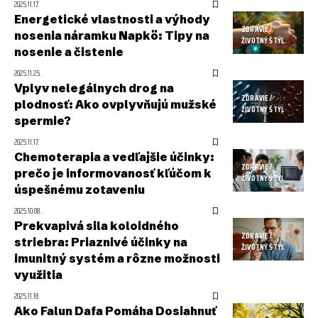
2025.11.17.
Energetické vlastnosti a výhody
ZDRAVIE /
nosenia náramku Napkö: Tipy na
ŽIVOTNÝ ŠTÝL
nosenie a čistenie
2025.11.25.
Vplyv nelegálnych drog na
ZDRAVIE /
plodnosť: Ako ovplyvňujú mužské
ŽIVOTNÝ ŠTÝL
spermie?
2025.11.17.
Chemoterapia a vedľajšie účinky:
ZDRAVIE /
prečo je informovanosť kľúčom k
ŽIVOTNÝ ŠTÝL
úspešnému zotaveniu
2025.10.08.
Prekvapivá sila koloidného
ZDRAVIE /
striebra: Priaznivé účinky na
ŽIVOTNÝ ŠTÝL
imunitný systém a rôzne možnosti
využitia
2025.11.18.
Ako Falun Dafa Pomáha Dosiahnuť