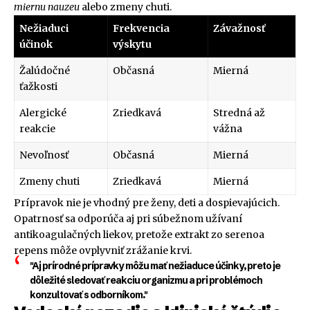
miernu nauzeu
alebo zmeny chuti.
Nežiaduci
Frekvencia
Závažnosť
účinok
výskytu
Žalúdočné
Občasná
Mierná
ťažkosti
Alergické
Zriedkavá
Stredná až
reakcie
vážna
Nevoľnosť
Občasná
Mierná
Zmeny chuti
Zriedkavá
Mierná
Prípravok nie je vhodný pre ženy, deti a dospievajúcich.
Opatrnosť sa odporúča aj pri súbežnom užívaní
antikoagulačných liekov, pretože extrakt zo serenoa
repens môže ovplyvniť zrážanie krvi.
"Aj prírodné prípravky môžu mať nežiaduce účinky, preto je
dôležité sledovať reakciu organizmu a pri problémoch
konzultovať s odborníkom."