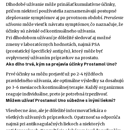
Dlhodobé užívanie môže prinášať kumulatívne účinky,
pričom niektorí používatelia zaznamenávajú postupné
zlepšovanie symptómov aj po prvotnom období.
Prerušenie
užívania
môže viesť k návratu symptómov, čo naznačuje, že
účinky sú závislé od kontinuálneho užívania.
Pri dlhodobom užívaní je dôležité sledovať aj možné
zmeny v laboratórnych hodnotách, najmä PSA
(prostatický špecifický antigén), ktorý môže byť
ovplyvnený užívaním prípravkov na prostatu.
Ako dlho trvá, kým sa prejavia účinky Prostamol Uno?
Prvé účinky sa môžu prejaviť už po 2-4 týždňoch
pravidelného užívania, ale optimálne výsledky sa dosahujú
po 3-6 mesiacoch kontinuálnej terapie. Každý organizmus
reaguje individuálne, preto je potrebná trpezlivosť.
Môžem užívať Prostamol Uno súbežne s inými liekmi?
Všeobecne áno, ale je dôležité informovať lekára o
všetkých užívaných prípravkoch. Opatrnosť sa odporúča
najmä pri antikoagulačných liekoch a niektorých