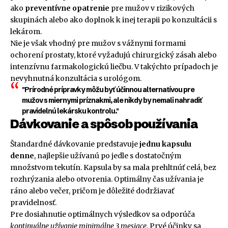
ako
preventívne opatrenie
pre mužov v rizikových
skupinách alebo ako doplnok k inej terapii po konzultácii s
lekárom.
Nie je však vhodný pre mužov s vážnymi formami
ochorení prostaty, ktoré vyžadujú chirurgický zásah alebo
intenzívnu farmakologickú liečbu. V takýchto prípadoch je
nevyhnutná konzultácia s urológom.
"Prírodné prípravky môžu byť účinnou alternatívou pre
mužov s miernymi príznakmi, ale nikdy by nemali nahradiť
pravidelnú lekársku kontrolu."
Dávkovanie a spôsob používania
Štandardné dávkovanie predstavuje
jednu kapsulu
denne
, najlepšie užívanú po jedle s dostatočným
množstvom tekutín. Kapsula by sa mala prehltnúť celá, bez
rozhrýzania alebo otvorenia. Optimálny čas užívania je
ráno alebo večer, pričom je dôležité dodržiavať
pravidelnosť.
Pre dosiahnutie optimálnych výsledkov sa odporúča
kontinuálne užívanie minimálne 3 mesiace
. Prvé účinky sa