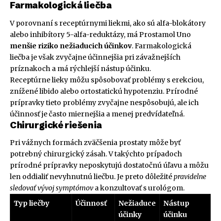
Farmakologická liečba
V porovnaní s receptúrnymi liekmi, ako sú alfa-blokátory
alebo inhibítory 5-alfa-reduktázy, má Prostamol Uno
menšie riziko nežiaducich účinkov
. Farmakologická
liečba je však zvyčajne účinnejšia pri závažnejších
príznakoch a má rýchlejší nástup účinku.
Receptúrne lieky môžu spôsobovať problémy s erekciou,
znížené libido alebo ortostatickú hypotenziu. Prírodné
prípravky tieto problémy zvyčajne nespôsobujú, ale ich
účinnosť je často miernejšia a menej predvídateľná.
Chirurgické riešenia
Pri vážnych formách zväčšenia prostaty môže byť
potrebný chirurgický zásah. V takýchto prípadoch
prírodné prípravky neposkytujú dostatočnú úľavu a môžu
len oddialiť nevyhnutnú liečbu. Je preto dôležité
pravidelne
sledovať vývoj symptómov
a konzultovať s urológom.
Typ liečby
Účinnosť
Nežiaduce
Nástup
účinky
účinku