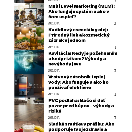
Multi Level Marketing (MLM):
Ako funguje systém a ako v
ňom uspieť?
2025.10.04.
Kadidlový esenciálny olej:
Prírodný liek a kozmetický
zázrak v jednom
2025.10.04.
Kavitácia: Kedy je požehnaním
a kedy rizikom? Výhody a
nevýhody javu
2025.10.04.
Vrstvový zásobník teplej
vody: Ako funguje a ako ho
používať efektívne
2025.10.04.
PVC podlaha: Na čo si dať
pozor pred kúpou – výhody a
riziká
2025.10.04.
Sladká srvátka v prášku: Ako
podporuje tvoje zdravie a