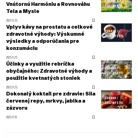
ZDRAVIE /
Vnútornú Harmóniu a Rovnováhu
ŽIVOTNÝ ŠTÝL
Tela a Mysle
2025.11.25.
Vplyv kávy na prostatu a celkové
ZDRAVIE /
zdravotné výhody: Výskumné
ŽIVOTNÝ ŠTÝL
výsledky a odporúčania pre
konzumáciu
2025.11.25.
Účinky a využitie rebríčka
ZDRAVIE /
obyčajného: Zdravotné výhody a
ŽIVOTNÝ ŠTÝL
použitie kvetnatých stoniek
2025.11.25.
Dokonalý koktail pre zdravie: Sila
ZDRAVIE /
červenej repy, mrkvy, jablka a
ŽIVOTNÝ ŠTÝL
zázvoru
2025.11.19.