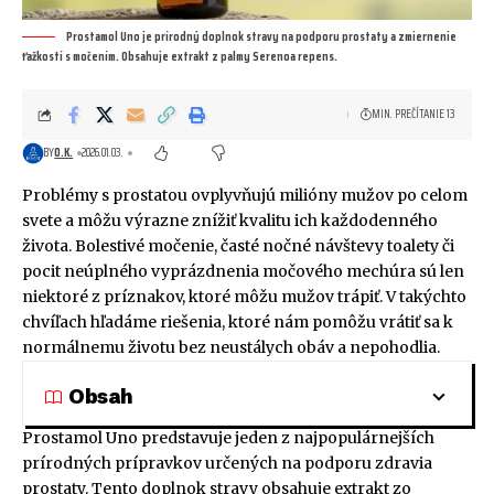
Prostamol Uno je prírodný doplnok stravy na podporu prostaty a zmiernenie
ťažkostí s močením. Obsahuje extrakt z palmy Serenoa repens.
MIN. PREČÍTANIE 13
BY
O.K.
2026.01.03.
Problémy s prostatou ovplyvňujú milióny mužov po celom
svete a môžu výrazne znížiť kvalitu ich každodenného
života. Bolestivé močenie, časté nočné návštevy toalety či
pocit neúplného vyprázdnenia močového mechúra sú len
niektoré z príznakov, ktoré môžu mužov trápiť. V takýchto
chvíľach hľadáme riešenia, ktoré nám pomôžu vrátiť sa k
normálnemu životu bez neustálych obáv a nepohodlia.
Obsah
Prostamol Uno predstavuje jeden z najpopulárnejších
prírodných prípravkov určených na podporu zdravia
prostaty. Tento doplnok stravy obsahuje extrakt zo