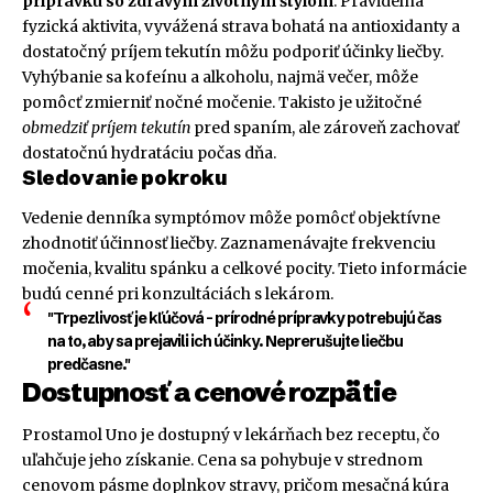
prípravku so zdravým životným štýlom
. Pravidelná
fyzická aktivita, vyvážená strava bohatá na antioxidanty a
dostatočný príjem tekutín môžu podporiť účinky liečby.
Vyhýbanie sa kofeínu a alkoholu, najmä večer, môže
pomôcť zmierniť nočné močenie. Takisto je užitočné
obmedziť príjem tekutín
pred spaním, ale zároveň zachovať
dostatočnú hydratáciu počas dňa.
Sledovanie pokroku
Vedenie denníka symptómov môže pomôcť objektívne
zhodnotiť účinnosť liečby. Zaznamenávajte frekvenciu
močenia, kvalitu spánku a celkové pocity. Tieto informácie
budú cenné pri konzultáciách s lekárom.
"Trpezlivosť je kľúčová – prírodné prípravky potrebujú čas
na to, aby sa prejavili ich účinky. Neprerušujte liečbu
predčasne."
Dostupnosť a cenové rozpätie
Prostamol Uno je dostupný v lekárňach bez receptu, čo
uľahčuje jeho získanie. Cena sa pohybuje v strednom
cenovom pásme doplnkov stravy, pričom mesačná kúra