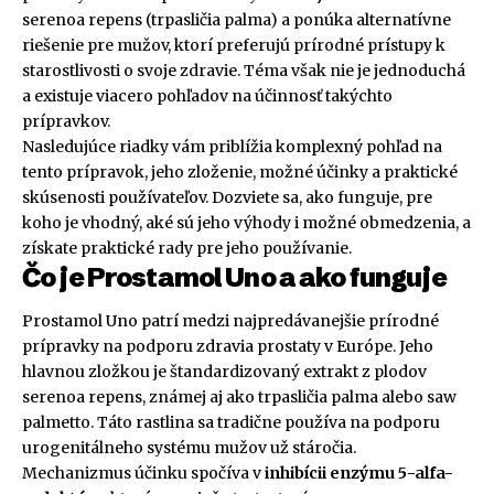
serenoa repens (trpasličia palma) a ponúka alternatívne
riešenie pre mužov, ktorí preferujú prírodné prístupy k
starostlivosti o svoje zdravie. Téma však nie je jednoduchá
a existuje viacero pohľadov na účinnosť takýchto
prípravkov.
Nasledujúce riadky vám priblížia komplexný pohľad na
tento prípravok, jeho zloženie, možné účinky a praktické
skúsenosti používateľov. Dozviete sa, ako funguje, pre
koho je vhodný, aké sú jeho výhody i možné obmedzenia, a
získate praktické rady pre jeho používanie.
Čo je Prostamol Uno a ako funguje
Prostamol Uno patrí medzi najpredávanejšie prírodné
prípravky na podporu zdravia prostaty v Európe. Jeho
hlavnou zložkou je štandardizovaný extrakt z plodov
serenoa repens, známej aj ako trpasličia palma alebo saw
palmetto. Táto rastlina sa tradične používa na podporu
urogenitálneho systému mužov už stáročia.
Mechanizmus účinku spočíva v
inhibícii enzýmu 5-alfa-