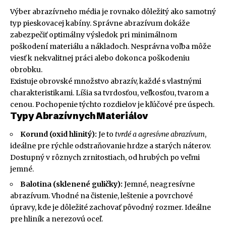
Výber abrazívneho média je rovnako dôležitý ako samotný
typ pieskovacej kabíny. Správne abrazívum dokáže
zabezpečiť optimálny výsledok pri minimálnom
poškodení materiálu a nákladoch. Nesprávna voľba môže
viesť k nekvalitnej práci alebo dokonca poškodeniu
obrobku.
Existuje obrovské množstvo abrazív, každé s vlastnými
charakteristikami. Líšia sa tvrdosťou, veľkosťou, tvarom a
cenou. Pochopenie týchto rozdielov je kľúčové pre úspech.
Typy Abrazívnych Materiálov
Korund (oxid hlinitý):
Je to
tvrdé a agresívne abrazívum
,
ideálne pre rýchle odstraňovanie hrdze a starých náterov.
Dostupný v rôznych zrnitostiach, od hrubých po veľmi
jemné.
Balotina (sklenené guličky):
Jemné, neagresívne
abrazívum. Vhodné na čistenie, leštenie a povrchové
úpravy, kde je dôležité zachovať pôvodný rozmer. Ideálne
pre hliník a nerezovú oceľ.