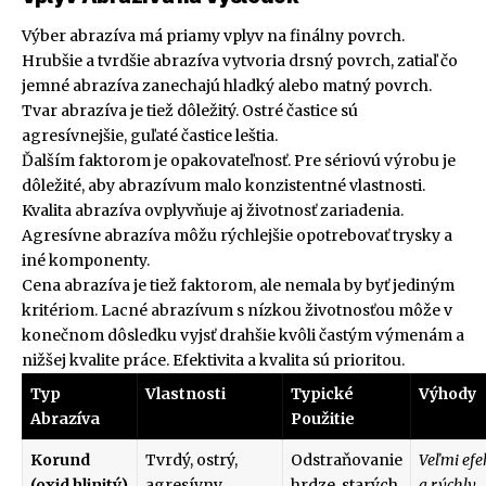
Výber abrazíva má priamy vplyv na finálny povrch.
Hrubšie a tvrdšie abrazíva vytvoria drsný povrch, zatiaľ čo
jemné abrazíva zanechajú hladký alebo matný povrch.
Tvar abrazíva je tiež dôležitý. Ostré častice sú
agresívnejšie, guľaté častice leštia.
Ďalším faktorom je opakovateľnosť. Pre sériovú výrobu je
dôležité, aby abrazívum malo konzistentné vlastnosti.
Kvalita abrazíva ovplyvňuje aj životnosť zariadenia.
Agresívne abrazíva môžu rýchlejšie opotrebovať trysky a
iné komponenty.
Cena abrazíva je tiež faktorom, ale nemala by byť jediným
kritériom. Lacné abrazívum s nízkou životnosťou môže v
konečnom dôsledku vyjsť drahšie kvôli častým výmenám a
nižšej kvalite práce. Efektivita a kvalita sú prioritou.
Typ
Vlastnosti
Typické
Výhody
Abrazíva
Použitie
Korund
Tvrdý, ostrý,
Odstraňovanie
Veľmi efe
(oxid hlinitý)
agresívny,
hrdze, starých
a rýchly,