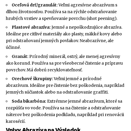
Oceľová drť/granulát:
Veľmi agresívne abrazívum s
dlhou životnosťou. Používa sa na rýchle odstraňovanie
hrubých vrstiev a spevňovanie povrchu (shot peening).
Plastové abrazíva:
Jemné a nepoškodzujúce abrazíva.
Ideálne pre citlivé materiály ako plasty, mäkké kovy alebo
pri odstraňovaní jemných povlakov. Neabrazívne, ale
účinné.
Granát:
Prírodný minerál, ostrý, ale menej agresívny
ako korund. Používa sa pre všeobecné čistenie a prípravu
povrchov. Má dobrú recyklovateľnosť.
Orechové škrupiny:
Veľmi jemné a prírodné
abrazívum. Ideálne pre čistenie bez poškodenia, napríklad
jemných súčiastok alebo na odstraňovanie graffiti.
Soda bikarbóna:
Extrémne jemné abrazívum, ktoré sa
rozpúšťa vo vode. Používa sa na čistenie a odstraňovanie
náterov bez poškodenia podkladu, napríklad pri renovácii
karosérií.
Vplyv Abrazíva na Výsledok