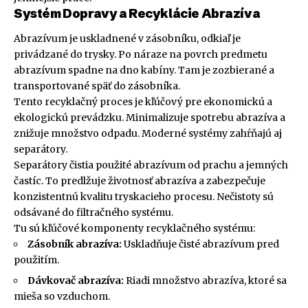
Systém Dopravy a Recyklácie Abrazíva
Abrazívum je uskladnené v zásobníku, odkiaľ je
privádzané do trysky. Po náraze na povrch predmetu
abrazívum spadne na dno kabíny. Tam je zozbierané a
transportované späť do zásobníka.
Tento recyklačný proces je kľúčový pre ekonomickú a
ekologickú prevádzku. Minimalizuje spotrebu abrazíva a
znižuje množstvo odpadu. Moderné systémy zahŕňajú aj
separátory.
Separátory čistia použité abrazívum od prachu a jemných
častíc. To predlžuje životnosť abrazíva a zabezpečuje
konzistentnú kvalitu tryskacieho procesu. Nečistoty sú
odsávané do filtračného systému.
Tu sú kľúčové komponenty recyklačného systému:
Zásobník abrazíva:
Uskladňuje čisté abrazívum pred
použitím.
Dávkovač abrazíva:
Riadi množstvo abrazíva, ktoré sa
mieša so vzduchom.