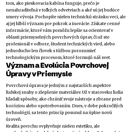
tom, ako pieskovacia kabína funguje, prečo je
nenahraditeľná v toľkých odvetviach a aké sú jej budúce
smery vývoja. Pochopíte nielen technickú stránku veci, ale
aj jej hlbší význam pre pokrok a inovácie. Získate cenné
informácie, ktoré vám pomôžu lepšie sa orientovať v
oblasti priemyselných povrchových úprav, či už ste
profesionál v odbore, študent technických vied, alebo
jednoducho len človek s túžbou porozumieť
technologickým procesom, ktoré formujú náš svet.
Význam a Evolúcia Povrchovej
Úpravy v Priemysle
Povrchová úprava je jedným z najstarších aspektov
ľudskej snahy o zlepšenie materiálov. Už v staroveku ľudia
hľadali spôsoby, ako chrániť svoje nástroje a zbrane pred
koróziou alebo opotrebovaním. Dnes, v dobe pokročilých
technológií, sa tento princíp posunul na úplne novú
úroveň.
Kvalita povrchu ovplyvňuje nielen estetiku, ale