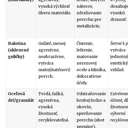
vysoká rýchlosť
náterov,
dosahuj
úberu materiálu.
zdrsňovanie
vysokú
povrchu pre
drsnosť.
metalizáciu.
Balotina
Guľaté, menej
Čistenie,
Šetrné k 
(sklenené
agresívne,
leštenie,
vytvára
guličky)
neabrazívne,
matovanie
jednotný
vytvára
nerezovej
estetický
matný/saténový
ocele a hliníka,
vzhľad.
povrch.
dekoratívne
účely.
Oceľová
Tvrdá, ťažká,
Odstraňovanie
Extrémne
drť/granulát
agresívna,
hrubej hrdze a
účinná,
dl
vysoká
okovín,
životnosť
životnosť,
spevňovanie
výborná
recyklovateľná.
povrchu (shot
recyklova
peening).