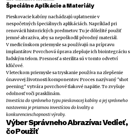
Špeciálne Aplikácie a Materiály
Pieskovacie kabíny nachádzajú uplatnenie v
nespočetných špeciálnych aplikáciách. Napríklad pri
renovácii historických predmetov. Tu je dôležité použiť
jemné abrazíva, aby sa nepoškodil pôvodný materiál.
V medicínskom priemysle sa používajú na prípravu
implantátov. Povrchová úprava zlepšuje ich biointegráciu s
ľudským telom. Presnosť a sterilita sú v tomto odvetví
kľúčové.
V leteckom priemysle sa tryskanie používa na zlepšenie
únavovej životnosti komponentov. Proces nazývaný "shot
peening" vytvára povrchové tlakové napätie. To zvyšuje
odolnosť voči prasklinám.
Investícia do správneho typu pieskovacej kabíny a jej správneho
nastavenia je priamou investíciou do kvality a
konkurencieschopnosti výroby.
Výber Správneho Abrazíva: Vedieť,
čo Použiť