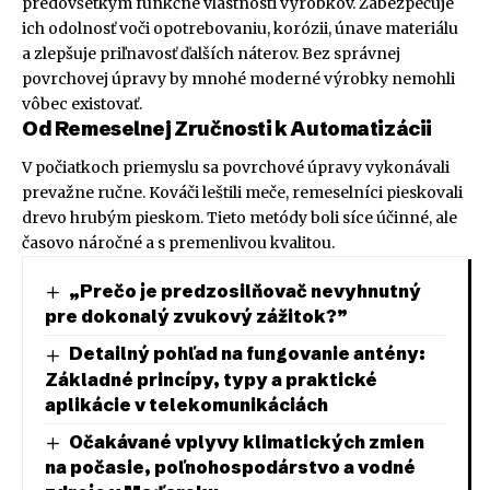
predovšetkým funkčné vlastnosti výrobkov. Zabezpečuje
ich odolnosť voči opotrebovaniu, korózii, únave materiálu
a zlepšuje priľnavosť ďalších náterov. Bez správnej
povrchovej úpravy by mnohé moderné výrobky nemohli
vôbec existovať.
Od Remeselnej Zručnosti k Automatizácii
V počiatkoch priemyslu sa povrchové úpravy vykonávali
prevažne ručne. Kováči leštili meče, remeselníci pieskovali
drevo hrubým pieskom. Tieto metódy boli síce účinné, ale
časovo náročné a s premenlivou kvalitou.
„Prečo je predzosilňovač nevyhnutný
pre dokonalý zvukový zážitok?”
Detailný pohľad na fungovanie antény:
Základné princípy, typy a praktické
aplikácie v telekomunikáciách
Očakávané vplyvy klimatických zmien
na počasie, poľnohospodárstvo a vodné