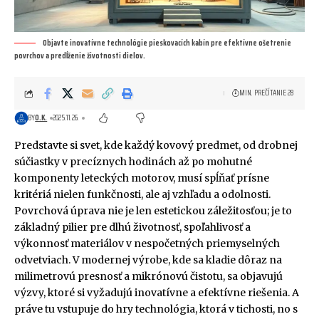
Objavte inovatívne technológie pieskovacích kabín pre efektívne ošetrenie
povrchov a predĺženie životnosti dielov.
MIN. PREČÍTANIE 28
BY
O.K.
2025.11.26.
Predstavte si svet, kde každý kovový predmet, od drobnej
súčiastky v precíznych hodinách až po mohutné
komponenty leteckých motorov, musí spĺňať prísne
kritériá nielen funkčnosti, ale aj vzhľadu a odolnosti.
Povrchová úprava nie je len estetickou záležitosťou; je to
základný pilier pre dlhú životnosť, spoľahlivosť a
výkonnosť materiálov v nespočetných priemyselných
odvetviach. V modernej výrobe, kde sa kladie dôraz na
milimetrovú presnosť a mikrónovú čistotu, sa objavujú
výzvy, ktoré si vyžadujú inovatívne a efektívne riešenia. A
práve tu vstupuje do hry technológia, ktorá v tichosti, no s