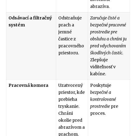
abrazíva.
Odsávací a filtračný
Odstraňuje
Zaručuje čisté a
systém
prach a
bezpečné pracovné
jemné
prostredie pre
častice z
obsluhu a chráni ju
pracovného
pred vdychovaním
priestoru.
škodlivých častíc.
Zlepšuje
viditeľnosť v
kabíne.
Pracovná komora
Uzatvorený
Poskytuje
priestor, kde
bezpečné a
prebieha
kontrolované
tryskanie.
prostredie
pre
Chráni
proces.
okolie pred
abrazívom a
prachom.