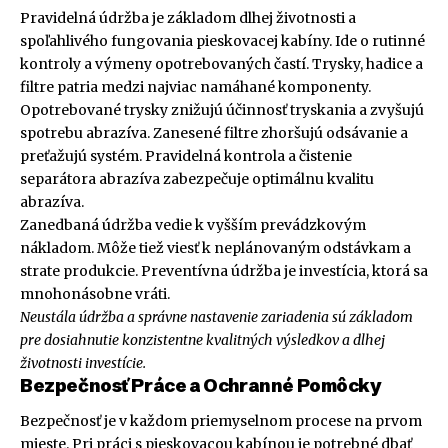
Pravidelná údržba je základom dlhej životnosti a
spoľahlivého fungovania pieskovacej kabíny. Ide o rutinné
kontroly a výmeny opotrebovaných častí. Trysky, hadice a
filtre patria medzi najviac namáhané komponenty.
Opotrebované trysky znižujú účinnosť tryskania a zvyšujú
spotrebu abrazíva. Zanesené filtre zhoršujú odsávanie a
preťažujú systém. Pravidelná kontrola a čistenie
separátora abrazíva zabezpečuje optimálnu kvalitu
abrazíva.
Zanedbaná údržba vedie k vyšším prevádzkovým
nákladom. Môže tiež viesť k neplánovaným odstávkam a
strate produkcie. Preventívna údržba je investícia, ktorá sa
mnohonásobne vráti.
Neustála údržba a správne nastavenie zariadenia sú základom
pre dosiahnutie konzistentne kvalitných výsledkov a dlhej
životnosti investície.
Bezpečnosť Práce a Ochranné Pomôcky
Bezpečnosť je v každom priemyselnom procese na prvom
mieste. Pri práci s pieskovacou kabínou je potrebné dbať