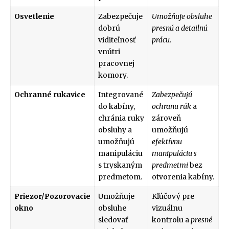
Osvetlenie
Zabezpečuje
Umožňuje obsluhe
dobrú
presnú a detailnú
viditeľnosť
prácu.
vnútri
pracovnej
komory.
Ochranné rukavice
Integrované
Zabezpečujú
do kabíny,
ochranu rúk
a
chránia ruky
zároveň
obsluhy a
umožňujú
umožňujú
efektívnu
manipuláciu
manipuláciu s
s tryskaným
predmetmi
bez
predmetom.
otvorenia kabíny.
Priezor/Pozorovacie
Umožňuje
Kľúčový pre
okno
obsluhe
vizuálnu
sledovať
kontrolu a
presné