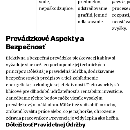
vode,
predmetov,
povrch,
p
nepoškodzujúce.
odstraňovanie
procese 
graffiti, jemné
rozpustí,
odlakovanie.
neostáva
zvyšky.
Prevádzkové Aspekty a
Bezpečnosť
Efektívna a bezpečná prevádzka pieskovacej kabíny si
vyžaduje viac než len pochopenie jej technických
princípov. Dôležitá je pravidelná údržba, dodržiavanie
bezpečnostných predpisov a tiež zohľadnenie
energetickej a ekologickej efektívnosti. Tieto aspekty sú
kľúčové pre dlhodobú udržateľnosť a rentabilitu investície.
Zanedbanie týchto bodov môže viesť k vysokým
prevádzkovým nákladom. Môže tiež spôsobiť poruchy,
zníženú kvalitu práce alebo, čo je najhoršie, ohrozenie
zdravia pracovníkov. Prevencia je vždy lepšia ako liečba.
Dôležitosť Pravidelnej Údržby