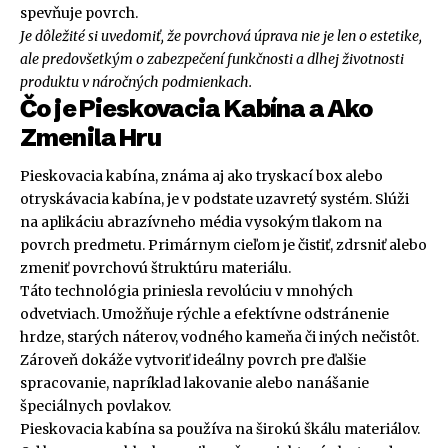
spevňuje povrch.
Je dôležité si uvedomiť, že povrchová úprava nie je len o estetike,
ale predovšetkým o zabezpečení funkčnosti a dlhej životnosti
produktu v náročných podmienkach.
Čo je Pieskovacia Kabína a Ako
Zmenila Hru
Pieskovacia kabína, známa aj ako tryskací box alebo
otryskávacia kabína, je v podstate uzavretý systém. Slúži
na aplikáciu abrazívneho média vysokým tlakom na
povrch predmetu. Primárnym cieľom je čistiť, zdrsniť alebo
zmeniť povrchovú štruktúru materiálu.
Táto technológia priniesla revolúciu v mnohých
odvetviach. Umožňuje rýchle a efektívne odstránenie
hrdze, starých náterov, vodného kameňa či iných nečistôt.
Zároveň dokáže vytvoriť ideálny povrch pre ďalšie
spracovanie, napríklad lakovanie alebo nanášanie
špeciálnych povlakov.
Pieskovacia kabína sa používa na širokú škálu materiálov.