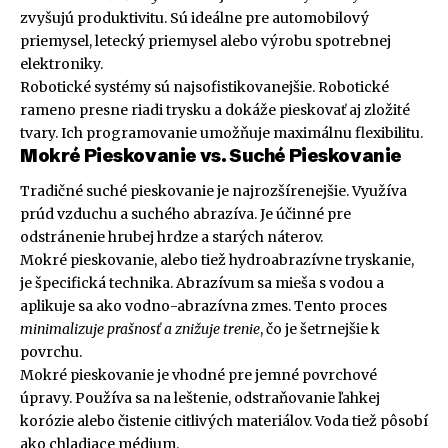
zvyšujú produktivitu. Sú ideálne pre automobilový
priemysel, letecký priemysel alebo výrobu spotrebnej
elektroniky.
Robotické systémy sú najsofistikovanejšie. Robotické
rameno presne riadi trysku a dokáže pieskovať aj zložité
tvary. Ich programovanie umožňuje maximálnu flexibilitu.
Mokré Pieskovanie vs. Suché Pieskovanie
Tradičné suché pieskovanie je najrozšírenejšie. Využíva
prúd vzduchu a suchého abrazíva. Je účinné pre
odstránenie hrubej hrdze a starých náterov.
Mokré pieskovanie, alebo tiež hydroabrazívne tryskanie,
je špecifická technika. Abrazívum sa mieša s vodou a
aplikuje sa ako vodno-abrazívna zmes. Tento proces
minimalizuje prašnosť a znižuje trenie
, čo je šetrnejšie k
povrchu.
Mokré pieskovanie je vhodné pre jemné povrchové
úpravy. Používa sa na leštenie, odstraňovanie ľahkej
korózie alebo čistenie citlivých materiálov. Voda tiež pôsobí
ako chladiace médium.