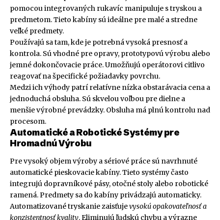
pomocou integrovaných rukavíc manipuluje s tryskou a
predmetom. Tieto kabíny sú ideálne pre malé a stredne
veľké predmety.
Používajú sa tam, kde je potrebná vysoká presnosť a
kontrola. Sú vhodné pre opravy, prototypovú výrobu alebo
jemné dokončovacie práce. Umožňujú operátorovi citlivo
reagovať na špecifické požiadavky povrchu.
Medzi ich výhody patrí relatívne nízka obstarávacia cena a
jednoduchá obsluha. Sú skvelou voľbou pre dielne a
menšie výrobné prevádzky. Obsluha má plnú kontrolu nad
procesom.
Automatické a Robotické Systémy pre
Hromadnú Výrobu
Pre vysoký objem výroby a sériové práce sú navrhnuté
automatické pieskovacie kabíny. Tieto systémy často
integrujú dopravníkové pásy, otočné stoly alebo robotické
ramená. Predmety sa do kabíny privádzajú automaticky.
Automatizované tryskanie zaisťuje
vysokú opakovateľnosť a
konzistentnosť kvality
. Eliminujú ľudskú chybu a výrazne