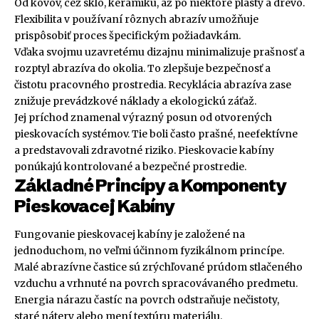
Od kovov, cez sklo, keramiku, až po niektoré plasty a drevo.
Flexibilita v používaní rôznych abrazív umožňuje
prispôsobiť proces špecifickým požiadavkám.
Vďaka svojmu uzavretému dizajnu minimalizuje prašnosť a
rozptyl abrazíva do okolia. To zlepšuje bezpečnosť a
čistotu pracovného prostredia. Recyklácia abrazíva zase
znižuje prevádzkové náklady a ekologickú záťaž.
Jej príchod znamenal výrazný posun od otvorených
pieskovacích systémov. Tie boli často prašné, neefektívne
a predstavovali zdravotné riziko. Pieskovacie kabíny
ponúkajú kontrolované a bezpečné prostredie.
Základné Princípy a Komponenty
Pieskovacej Kabíny
Fungovanie pieskovacej kabíny je založené na
jednoduchom, no veľmi účinnom fyzikálnom princípe.
Malé abrazívne častice sú zrýchľované prúdom stlačeného
vzduchu a vrhnuté na povrch spracovávaného predmetu.
Energia nárazu častíc na povrch odstraňuje nečistoty,
staré nátery alebo mení textúru materiálu.