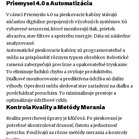
Priemysel 4.0 a Automatizácia
V rámci Priemyslu 4.0 sa pieskovacie kabíny stávajú
súčasťou digitálne prepojených výrobných systémov. Sú
vybavené senzormi, ktoré monitorujú tlak, prietok
abrazíva, stav filtrov a spotrebu energie. Dáta sú následne
analyzované.
Automatické pieskovacie kabíny sú programovateľné a
môžu sa prispôsobiť rôznym typom obrobkov. Robotické
ramená zabezpečujú precízne a opakovateľné tryskanie.
To eliminuje ľudskú chybu a zvyšuje produktivitu.
Diaľkové monitorovanie a prediktívna údržba sú ďalšie
výhody. Operátori môžu sledovať stav zariadení na diaľku a
predchádzať poruchám. To minimalizuje prestoje a
optimalizuje údržbové cykly.
Kontrola Kvality a Metódy Merania
Kvalita povrchovej úpravy je kľúčová. Po pieskovaní je
potrebné skontrolovať drsnosť, čistotu a jednotnosť
povrchu. Používajú sa rôzne metódy merania a kontroly