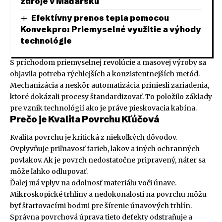
zdroje v Maďarsku
Efektívny prenos tepla pomocou
Konvekpro: Priemyselné využitie a výhody
technológie
S príchodom priemyselnej revolúcie a masovej výroby sa
objavila potreba rýchlejších a konzistentnejších metód.
Mechanizácia a neskôr automatizácia priniesli zariadenia,
ktoré dokázali procesy štandardizovať. To položilo základy
pre vznik technológií ako je práve pieskovacia kabína.
Prečo je Kvalita Povrchu Kľúčová
Kvalita povrchu je kritická z niekoľkých dôvodov.
Ovplyvňuje priľnavosť farieb, lakov a iných ochranných
povlakov. Ak je povrch nedostatočne pripravený, náter sa
môže ľahko odlupovať.
Ďalej má vplyv na odolnosť materiálu voči únave.
Mikroskopické trhliny a nedokonalosti na povrchu môžu
byť štartovacími bodmi pre šírenie únavových trhlín.
Správna povrchová úprava tieto defekty odstraňuje a