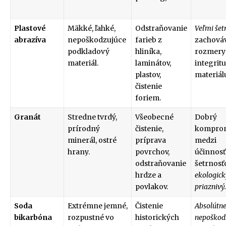
Plastové
Mäkké, ľahké,
Odstraňovanie
Veľmi šet
abrazíva
nepoškodzujúce
farieb z
zachová
podkladový
hliníka,
rozmery
materiál.
laminátov,
integritu
plastov,
materiál
čistenie
foriem.
Granát
Stredne tvrdý,
Všeobecné
Dobrý
prírodný
čistenie,
kompro
minerál, ostré
príprava
medzi
hrany.
povrchov,
účinnosť
odstraňovanie
šetrnosť
hrdze a
ekologic
povlakov.
priaznivý.
Soda
Extrémne jemné,
Čistenie
Absolútn
bikarbóna
rozpustné vo
historických
nepoškod