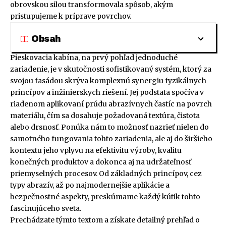
obrovskou silou transformovala spôsob, akým
pristupujeme k príprave povrchov.
Obsah
Pieskovacia kabína, na prvý pohľad jednoduché
zariadenie, je v skutočnosti sofistikovaný systém, ktorý za
svojou fasádou skrýva komplexnú synergiu fyzikálnych
princípov a inžinierskych riešení. Jej podstata spočíva v
riadenom aplikovaní prúdu abrazívnych častíc na povrch
materiálu, čím sa dosahuje požadovaná textúra, čistota
alebo drsnosť. Ponúka nám to možnosť nazrieť nielen do
samotného fungovania tohto zariadenia, ale aj do širšieho
kontextu jeho vplyvu na efektivitu výroby, kvalitu
konečných produktov a dokonca aj na udržateľnosť
priemyselných procesov. Od základných princípov, cez
typy abrazív, až po najmodernejšie aplikácie a
bezpečnostné aspekty, preskúmame každý kútik tohto
fascinujúceho sveta.
Prechádzate týmto textom a získate detailný prehľad o