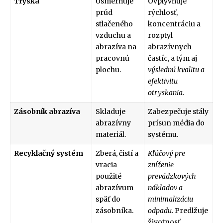
Tryska
Usmerňuje
Ovplyvňuje
prúd
rýchlosť,
stlačeného
koncentráciu a
vzduchu a
rozptyl
abrazíva na
abrazívnych
pracovnú
častíc, a tým aj
plochu.
výslednú kvalitu a
efektivitu
otryskania.
Zásobník abrazíva
Skladuje
Zabezpečuje stály
abrazívny
prísun média do
materiál.
systému.
Recyklačný systém
Zberá, čistí a
Kľúčový pre
vracia
zníženie
použité
prevádzkových
abrazívum
nákladov a
späť do
minimalizáciu
zásobníka.
odpadu.
Predlžuje
životnosť