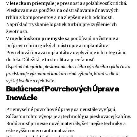
V
leteckom priemysle
je presnosť a spoľahlivosť kritická.
Pieskovanie sa používa na odstraňovanie únavových
trhlín z komponentov a na zlepšenie ich odolnosti.
Napríklad tryskanie lopatiek turbín pre zvýšenie ich
životnosti.
V
medicínskom priemysle
sa používajú na čistenie a
prípravu chirurgických nástrojov a implantátov.
Povrchová úprava implantátov ovplyvňuje ich integráciu
do tela. Dôležitá je tu sterilita a precíznosť.
Úspešná integrácia pieskovania do celého výrobného cyklu často
predstavuje významnú konkurenčnú výhodu, ktorá vedie k
vyššej kvalite a efektivite.
Budúcnosť Povrchových Úprav a
Inovácie
Priemyselné povrchové úpravy sa neustále vyvíjajú.
Súčasťou tohto vývoja je aj technológia pieskovacej kabíny.
Budúcnosť prinesie nové materiály, šetrnejšie techniky a
ešte vyššiu mieru automatizácie.