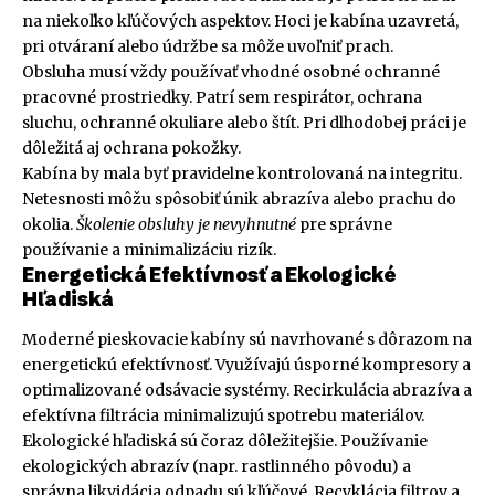
na niekoľko kľúčových aspektov. Hoci je kabína uzavretá,
pri otváraní alebo údržbe sa môže uvoľniť prach.
Obsluha musí vždy používať vhodné osobné ochranné
pracovné prostriedky. Patrí sem respirátor, ochrana
sluchu, ochranné okuliare alebo štít. Pri dlhodobej práci je
dôležitá aj ochrana pokožky.
Kabína by mala byť pravidelne kontrolovaná na integritu.
Netesnosti môžu spôsobiť únik abrazíva alebo prachu do
okolia.
Školenie obsluhy je nevyhnutné
pre správne
používanie a minimalizáciu rizík.
Energetická Efektívnosť a Ekologické
Hľadiská
Moderné pieskovacie kabíny sú navrhované s dôrazom na
energetickú efektívnosť. Využívajú úsporné kompresory a
optimalizované odsávacie systémy. Recirkulácia abrazíva a
efektívna filtrácia minimalizujú spotrebu materiálov.
Ekologické hľadiská sú čoraz dôležitejšie. Používanie
ekologických abrazív (napr. rastlinného pôvodu) a
správna likvidácia odpadu sú kľúčové. Recyklácia filtrov a