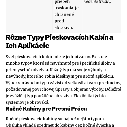
priebeh
vedenie trysky.
tryskania. Je
chránené
proti
abrazívu.
Rôzne Typy Pieskovacích Kabín a
Ich Aplikácie
Svet pieskovacích kabín nie je jednotvárny. Existuje
mnoho typov, ktoré sú navrhnuté pre špecifické úlohy a
priemyselné odvetvia. Každý typ má svoje výhody a
nevýhody, ktoré ho robia ideálnym pre určitú aplikáciu.
Výber správneho typu závisí od veľkosti a tvaru predmetov,
požadovanej povrchovej úpravy a objemu výroby. Dôležité
je zvážiť aj typ použitého abrazíva. Flexibilita týchto
systémov je obrovská.
Ručné Kabíny pre Presnú Prácu
Ručné pieskovacie kabíny sú najbežnejším typom.
Obsluha vkladá predmet do kabíny cez bočné dvierka a