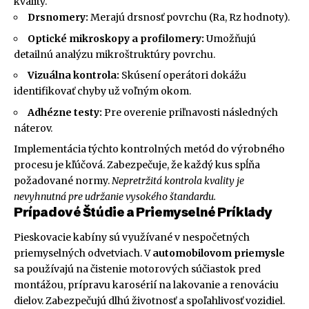
kvality.
Drsnomery:
Merajú drsnosť povrchu (Ra, Rz hodnoty).
Optické mikroskopy a profilomery:
Umožňujú
detailnú analýzu mikroštruktúry povrchu.
Vizuálna kontrola:
Skúsení operátori dokážu
identifikovať chyby už voľným okom.
Adhézne testy:
Pre overenie priľnavosti následných
náterov.
Implementácia týchto kontrolných metód do výrobného
procesu je kľúčová. Zabezpečuje, že každý kus spĺňa
požadované normy.
Nepretržitá kontrola kvality je
nevyhnutná pre udržanie vysokého štandardu.
Prípadové Štúdie a Priemyselné Príklady
Pieskovacie kabíny sú využívané v nespočetných
priemyselných odvetviach. V
automobilovom priemysle
sa používajú na čistenie motorových súčiastok pred
montážou, prípravu karosérií na lakovanie a renováciu
dielov. Zabezpečujú dlhú životnosť a spoľahlivosť vozidiel.