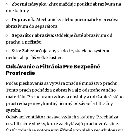
Zberná násypka:
Zhromažďuje použité abrazívum na
dne kabíny.
Dopravník:
Mechanicky alebo pneumaticky presúva
abrazívum do separátora.
Separátor abrazíva:
Oddeľuje čisté abrazívum od
prachu a nečistôt.
Sito:
Zabezpečuje, aby sa do tryskacieho systému
nedostali príliš veľké častice.
Odsávanie a Filtrácia Pre Bezpečné
Prostredie
Počas pieskovania sa vytvára značné množstvo prachu.
Tento prach pochádza z abrazíva aj z odstraňovaného
materiálu. Pre ochranu zdravia obsluhy a udržanie čistého
prostredia je nevyhnutný účinný odsávací a filtračný
systém.
Odsávací ventilátor nasáva vzduch z kabíny. Prechádza
cez filtračné vložky, ktoré zachytávajú prachové častice.
Čistý vzduch je potom vypúšťaný von alebo recirkulovaný.