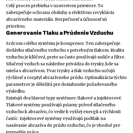
Celý proces prebieha v uzavretom priestore. To
zabezpečuje ochranu obsluhy a efektívnu recykláciu
abrazívneho materiálu. Bezpečnosť a účinnosť sú
prioritou.
Generovanie Tlaku a Prúdenie Vzduchu
Srdcom celého systému je kompresor. Ten zabezpečuje
dodávku stlačeného vzduchu s potrebným tlakom. Kvalita
vzduchu je kľúčová, preto sa často používajú sušiče a filtre.
Stlačený vzduch sa následne privádza do trysky, kde sa
mieša s abrazívom. Tvar trysky a tlak vzduchu určujú
rýchlosť a rozptyl abrazívneho prúdu. Optimalizácia týchto
parametrov je dôležitá pre dosiahnutie požadovaného
výsledku.
Existujú dva hlavné typy systémov: tlakové a injektorové.
Tlakové systémy používajú priamy prívod stlačeného
vzduchu k abrazívu, čo vedie k vyššej energii a rýchlosti
častíc. Injektorové systémy využívajú podtlak na
nasávanie abrazíva do prúdu vzduchu, čo je vhodné pre
jemnejšie práce.