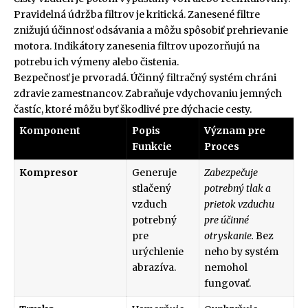
Pravidelná údržba filtrov je kritická. Zanesené filtre
znižujú účinnosť odsávania a môžu spôsobiť prehrievanie
motora. Indikátory zanesenia filtrov upozorňujú na
potrebu ich výmeny alebo čistenia.
Bezpečnosť je prvoradá. Účinný filtračný systém chráni
zdravie zamestnancov. Zabraňuje vdychovaniu jemných
častíc, ktoré môžu byť škodlivé pre dýchacie cesty.
Komponent
Popis
Význam pre
Funkcie
Proces
Kompresor
Generuje
Zabezpečuje
stlačený
potrebný tlak a
vzduch
prietok vzduchu
potrebný
pre účinné
pre
otryskanie.
Bez
urýchlenie
neho by systém
abrazíva.
nemohol
fungovať.