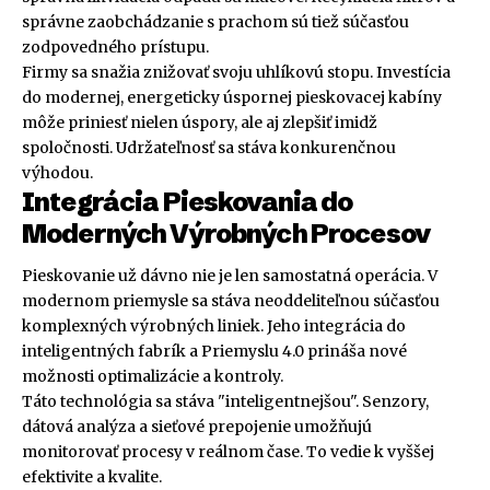
správne zaobchádzanie s prachom sú tiež súčasťou
zodpovedného prístupu.
Firmy sa snažia znižovať svoju uhlíkovú stopu. Investícia
do modernej, energeticky úspornej pieskovacej kabíny
môže priniesť nielen úspory, ale aj zlepšiť imidž
spoločnosti. Udržateľnosť sa stáva konkurenčnou
výhodou.
Integrácia Pieskovania do
Moderných Výrobných Procesov
Pieskovanie už dávno nie je len samostatná operácia. V
modernom priemysle sa stáva neoddeliteľnou súčasťou
komplexných výrobných liniek. Jeho integrácia do
inteligentných fabrík a Priemyslu 4.0 prináša nové
možnosti optimalizácie a kontroly.
Táto technológia sa stáva "inteligentnejšou". Senzory,
dátová analýza a sieťové prepojenie umožňujú
monitorovať procesy v reálnom čase. To vedie k vyššej
efektivite a kvalite.