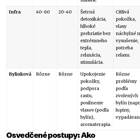
masiek.
Infra
40-60
20-40
Šetrná
Citlivá
detoxikácia,
pokožka,
hlboké
vlasy
prehriatie bez
náchylné 
extrémneho
vysušenie,
tepla,
potreba
relaxácia,
relaxu.
stimulácia.
Bylinková
Rôzne
Rôzne
Upokojenie
Rôzne
pokožky,
problémy
podpora
podľa
rastu,
zvolených
posilnenie
bylín (napr
vlasov (podľa
lupiny,
bylín),
vypadávani
aromaterapia.
Osvedčené postupy: Ako