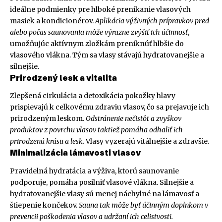
ideálne podmienky pre hlboké prenikanie vlasových
masiek a kondicionérov.
Aplikácia výživných prípravkov pred
alebo počas saunovania môže výrazne zvýšiť ich účinnosť
,
umožňujúc aktívnym zložkám preniknúť hlbšie do
vlasového vlákna. Tým sa vlasy stávajú hydratovanejšie a
silnejšie.
Prirodzený lesk a vitalita
Zlepšená cirkulácia a detoxikácia pokožky hlavy
prispievajú k celkovému zdraviu vlasov, čo sa prejavuje ich
prirodzeným leskom.
Odstránenie nečistôt a zvyškov
produktov z povrchu vlasov taktiež pomáha odhaliť ich
prirodzenú krásu a lesk.
Vlasy vyzerajú vitálnejšie a zdravšie.
Minimalizácia lámavosti vlasov
Pravidelná hydratácia a výživa, ktorú saunovanie
podporuje, pomáha posilniť vlasové vlákna. Silnejšie a
hydratovanejšie vlasy sú menej náchylné na lámavosť a
štiepenie končekov.
Sauna tak môže byť účinným doplnkom v
prevencii poškodenia vlasov a udržaní ich celistvosti.