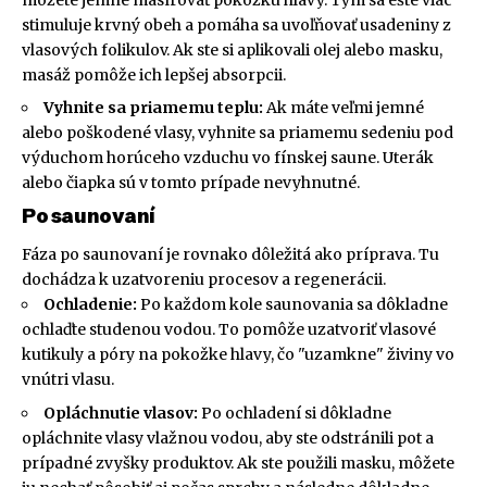
stimuluje krvný obeh a pomáha sa uvoľňovať usadeniny z
vlasových folikulov. Ak ste si aplikovali olej alebo masku,
masáž pomôže ich lepšej absorpcii.
Vyhnite sa priamemu teplu:
Ak máte veľmi jemné
alebo poškodené vlasy, vyhnite sa priamemu sedeniu pod
výduchom horúceho vzduchu vo fínskej saune. Uterák
alebo čiapka sú v tomto prípade nevyhnutné.
Po saunovaní
Fáza po saunovaní je rovnako dôležitá ako príprava. Tu
dochádza k uzatvoreniu procesov a regenerácii.
Ochladenie:
Po každom kole saunovania sa dôkladne
ochlaďte studenou vodou. To pomôže uzatvoriť vlasové
kutikuly a póry na pokožke hlavy, čo "uzamkne" živiny vo
vnútri vlasu.
Opláchnutie vlasov:
Po ochladení si dôkladne
opláchnite vlasy vlažnou vodou, aby ste odstránili pot a
prípadné zvyšky produktov. Ak ste použili masku, môžete