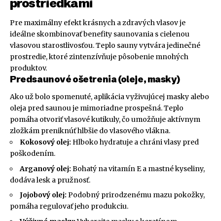
prostriedkami
Pre maximálny efekt krásnych a zdravých vlasov je
ideálne skombinovať benefity saunovania s cielenou
vlasovou starostlivosťou. Teplo sauny vytvára jedinečné
prostredie, ktoré zintenzívňuje pôsobenie mnohých
produktov.
Predsaunové ošetrenia (oleje, masky)
Ako už bolo spomenuté, aplikácia vyživujúcej masky alebo
oleja pred saunou je mimoriadne prospešná. Teplo
pomáha otvoriť vlasové kutikuly, čo umožňuje aktívnym
zložkám preniknúť hlbšie do vlasového vlákna.
Kokosový olej:
Hlboko hydratuje a chráni vlasy pred
poškodením.
Arganový olej:
Bohatý na vitamín E a mastné kyseliny,
dodáva lesk a pružnosť.
Jojobový olej:
Podobný prirodzenému mazu pokožky,
pomáha regulovať jeho produkciu.