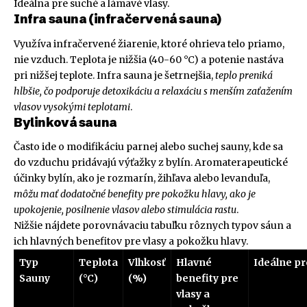
Ideálna pre suché a lámavé vlasy.
Infra sauna (infračervená sauna)
Využíva infračervené žiarenie, ktoré ohrieva telo priamo,
nie vzduch. Teplota je nižšia (40-60 °C) a potenie nastáva
pri nižšej teplote. Infra sauna je šetrnejšia,
teplo preniká
hlbšie, čo podporuje detoxikáciu a relaxáciu s menším zaťažením
vlasov vysokými teplotami
.
Bylinková sauna
Často ide o modifikáciu parnej alebo suchej sauny, kde sa
do vzduchu pridávajú výťažky z bylín. Aromaterapeutické
účinky bylín, ako je rozmarín, žihľava alebo levanduľa,
môžu mať dodatočné benefity pre pokožku hlavy, ako je
upokojenie, posilnenie vlasov alebo stimulácia rastu
.
Nižšie nájdete porovnávaciu tabuľku rôznych typov sáun a
ich hlavných benefitov pre vlasy a pokožku hlavy.
Typ
Teplota
Vlhkosť
Hlavné
Ideálne pr
Sauny
(°C)
(%)
benefity pre
vlasy a