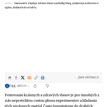
Saunovanie zlepšuje zdravie vlasov a pokožky hlavy, podporuje prekrvenie a
výživu, dodáva lesk a vitalitu.
MIN. PREČÍTANIE 25
BY
O.K.
2025.11.25.
Pestovanie krásnych a zdravých vlasov je pre mnohých z
nás nepretržitou cestou plnou experimentov a hľadania
tých správnych metód. Často investujeme do drahých