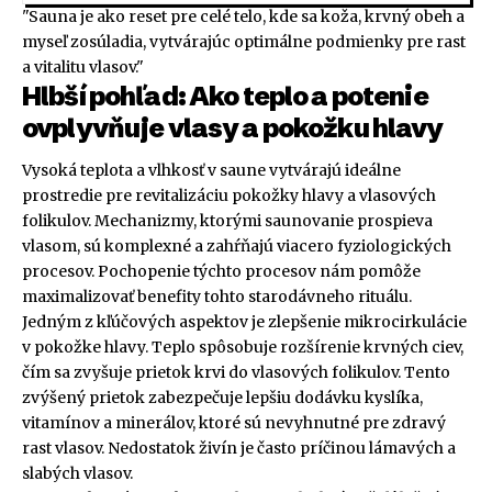
"Sauna je ako reset pre celé telo, kde sa koža, krvný obeh a
myseľ zosúladia, vytvárajúc optimálne podmienky pre rast
a vitalitu vlasov."
Hlbší pohľad: Ako teplo a potenie
ovplyvňuje vlasy a pokožku hlavy
Vysoká teplota a vlhkosť v saune vytvárajú ideálne
prostredie pre revitalizáciu pokožky hlavy a vlasových
folikulov. Mechanizmy, ktorými saunovanie prospieva
vlasom, sú komplexné a zahŕňajú viacero fyziologických
procesov. Pochopenie týchto procesov nám pomôže
maximalizovať benefity tohto starodávneho rituálu.
Jedným z kľúčových aspektov je zlepšenie mikrocirkulácie
v pokožke hlavy. Teplo spôsobuje rozšírenie krvných ciev,
čím sa zvyšuje prietok krvi do vlasových folikulov. Tento
zvýšený prietok zabezpečuje lepšiu dodávku kyslíka,
vitamínov a minerálov, ktoré sú nevyhnutné pre zdravý
rast vlasov. Nedostatok živín je často príčinou lámavých a
slabých vlasov.