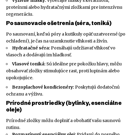
Výživné masky:
Vyberajte masky s keratínom,
proteínmi alebo hydratačnými zložkami pre intenzívnu
regeneráciu.
Po saunovacie ošetrenia (séra, toniká)
Po saunovaní, keď sú póry a kutikuly opäť uzatvorené (po
ochladení), je čas na uzamknutie vlhkosti a živín.
Hydratačné séra:
Pomáhajú udržiavať vlhkosť vo
vlasoch a dodávajú im hladkosť.
Vlasové toniká:
Sú ideálne pre pokožku hlavy, môžu
obsahovať zložky stimulujúce rast, proti lupinám alebo
upokojujúce.
Bezoplachové kondicionéry:
Poskytujú dodatočnú
ochranu a výživu.
Prírodné prostriedky (bylinky, esenciálne
oleje)
Prírodné zložky môžu doplniť a obohatiť vašu saunovú
rutinu.
Rozmarínový esenciálny olej:
Pridaný do nosného