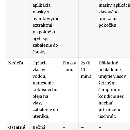
aplikácia
masky, aplikáci
masky s
vlasového
bylinkovými
tonika na
extraktmi
pokožku.
na pokožku
aj vlasy,
zabalenie do
čiapky.
Nedeľa
Oplach
Fínska
2x (8-
Dôkladné
vlasov
sauna
10
ochladenie,
vodou,
min.)
umytie vlasov
nanesenie
šetrným
kokosového
šampónom,
oleja na
kondicionér,
vlasy,
nechať
zabalenie do
prirodzene
uteráka.
uschnúť.
Ostatné
Bežná
–
–
–