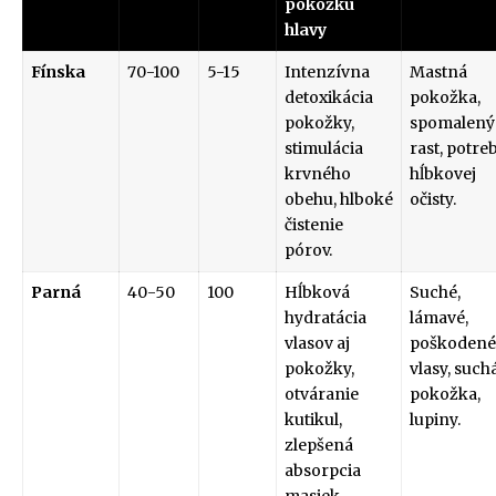
pokožku
hlavy
Fínska
70-100
5-15
Intenzívna
Mastná
detoxikácia
pokožka,
pokožky,
spomalený
stimulácia
rast, potre
krvného
hĺbkovej
obehu, hlboké
očisty.
čistenie
pórov.
Parná
40-50
100
Hĺbková
Suché,
hydratácia
lámavé,
vlasov aj
poškodené
pokožky,
vlasy, such
otváranie
pokožka,
kutikul,
lupiny.
zlepšená
absorpcia