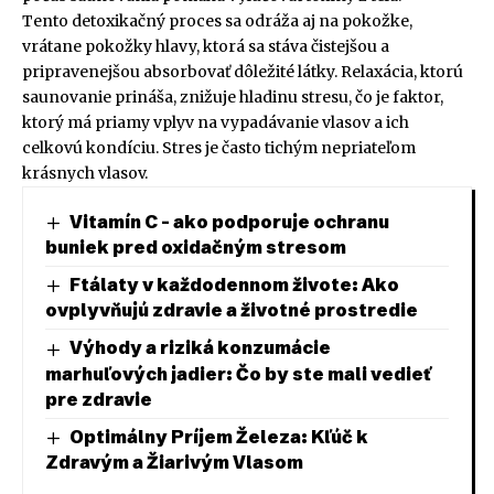
Tento detoxikačný proces sa odráža aj na pokožke,
vrátane pokožky hlavy, ktorá sa stáva čistejšou a
pripravenejšou absorbovať dôležité látky. Relaxácia, ktorú
saunovanie prináša, znižuje hladinu stresu, čo je faktor,
ktorý má priamy vplyv na vypadávanie vlasov a ich
celkovú kondíciu. Stres je často tichým nepriateľom
krásnych vlasov.
Vitamín C – ako podporuje ochranu
buniek pred oxidačným stresom
Ftálaty v každodennom živote: Ako
ovplyvňujú zdravie a životné prostredie
Výhody a riziká konzumácie
marhuľových jadier: Čo by ste mali vedieť
pre zdravie
Optimálny Príjem Železa: Kľúč k
Zdravým a Žiarivým Vlasom