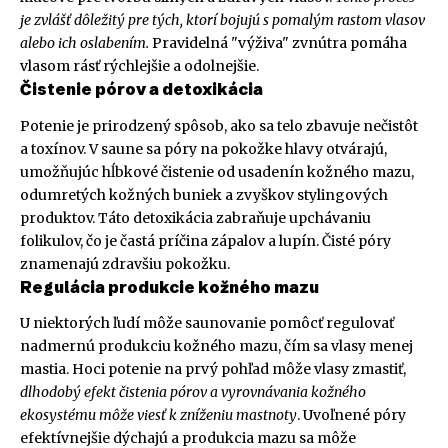
je zvlášť dôležitý pre tých, ktorí bojujú s pomalým rastom vlasov
alebo ich oslabením.
Pravidelná "výživa" zvnútra pomáha
vlasom rásť rýchlejšie a odolnejšie.
Čistenie pórov a detoxikácia
Potenie je prirodzený spôsob, ako sa telo zbavuje nečistôt
a toxínov. V saune sa póry na pokožke hlavy otvárajú,
umožňujúc hĺbkové čistenie od usadenín kožného mazu,
odumretých kožných buniek a zvyškov stylingových
produktov. Táto detoxikácia zabraňuje upchávaniu
folikulov, čo je častá príčina zápalov a lupín. Čisté póry
znamenajú zdravšiu pokožku.
Regulácia produkcie kožného mazu
U niektorých ľudí môže saunovanie pomôcť regulovať
nadmernú produkciu kožného mazu, čím sa vlasy menej
mastia. Hoci potenie na prvý pohľad môže vlasy zmastiť,
dlhodobý efekt čistenia pórov a vyrovnávania kožného
ekosystému môže viesť k zníženiu mastnoty
. Uvoľnené póry
efektívnejšie dýchajú a produkcia mazu sa môže