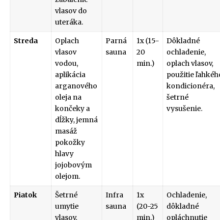
vlasov do
uteráka.
Streda
Oplach
Parná
1x (15-
Dôkladné
vlasov
sauna
20
ochladenie,
vodou,
min.)
oplach vlasov,
aplikácia
použitie ľahkéh
arganového
kondicionéra,
oleja na
šetrné
končeky a
vysušenie.
dĺžky, jemná
masáž
pokožky
hlavy
jojobovým
olejom.
Piatok
Šetrné
Infra
1x
Ochladenie,
umytie
sauna
(20-25
dôkladné
vlasov,
min.)
opláchnutie