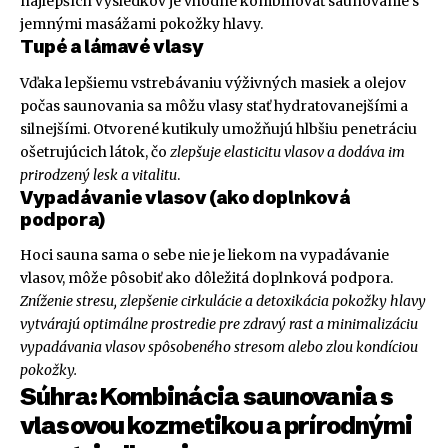
najlepších výsledkov je vhodné kombinovať saunovanie s
jemnými masážami pokožky hlavy.
Tupé a lámavé vlasy
Vďaka lepšiemu vstrebávaniu výživných masiek a olejov
počas saunovania sa môžu vlasy stať hydratovanejšími a
silnejšími. Otvorené kutikuly umožňujú hlbšiu penetráciu
ošetrujúcich látok, čo
zlepšuje elasticitu vlasov a dodáva im
prirodzený lesk a vitalitu
.
Vypadávanie vlasov (ako doplnková
podpora)
Hoci sauna sama o sebe nie je liekom na vypadávanie
vlasov, môže pôsobiť ako dôležitá doplnková podpora.
Zníženie stresu, zlepšenie cirkulácie a detoxikácia pokožky hlavy
vytvárajú optimálne prostredie pre zdravý rast a minimalizáciu
vypadávania vlasov spôsobeného stresom alebo zlou kondíciou
pokožky.
Súhra: Kombinácia saunovania s
vlasovou kozmetikou a prírodnými