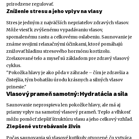
prirodzene regulovať.
Zníženie stresu a jeho vplyv na vlasy
Stres je jedným z najväčších nepriateľov zdravých vlasov.
Môže viesť k zvýšenému vypadávaniu vlasov,
spomalenému rastu a celkovému oslabeniu. Saunovanie je
známe svojimi relaxačnými účinkami, ktoré pomáhajú
znižovať hladinu stresového hormónu kortizolu.
Zrelaxované telo a myseľ sú základom pre zdravý vlasový
cyklus.
"Pokožka hlavy je ako pôda v záhrade – čím je zdravšia a
čistejšia, tým bohatšiu úrodu krásnych a silných vlasov
prinesie."
Vlasový prameň samotný: Hydratácia a sila
Saunovanie neprospieva len pokožke hlavy, ale má aj
priamy vplyv na samotný vlasový prameň. Teplo a vlhkosť
môžu pomôcť zlepšiť štruktúru vlasu a jeho celkový vzhľad.
Zlepšené vstrebávanie živín
Počas saunovania sú vlasové kutikuly otvorené, čo vytvára