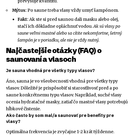
prevyšuje kvantitu.
Mýtus:
Po saune treba vlasy vždy umyť šampónom.
Fakt:
Ak ste si pred saunou dali masku alebo olej,
stačí ich dôkladne opláchnuť vodou.
Ak sú vlasy po
saune veľmi mastné alebo sa cítite nekomfortne, šetrný
šampón je v poriadku, ale nie je vždy nutný.
Najčastejšie otázky (FAQ) o
saunovaní a vlasoch
Je sauna vhodná pre všetky typy vlasov?
Áno, sauna je vo všeobecnosti vhodná pre všetky typy
vlasov. Dôležité je prispôsobiť si starostlivosť pred a po
saune konkrétnemu typu vlasov. Napríklad, suché vlasy
ocenia hydratačné masky, zatiaľ čo mastné vlasy potrebujú
hĺbkové čistenie.
Ako často by som mal/a saunovať pre benefity pre
vlasy?
Optimálna frekvencia je zvyčajne 1-2 krát týždenne.