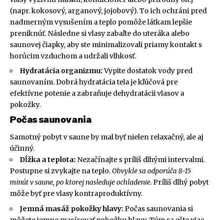
(napr. kokosový, arganový, jojobový). To ich ochráni pred
nadmerným vysušením a teplo pomôže látkam lepšie
preniknúť. Následne si vlasy zabaľte do uteráka alebo
saunovej čiapky, aby ste minimalizovali priamy kontakt s
horúcim vzduchom a udržali vlhkosť.
Hydratácia organizmu:
Vypite dostatok vody pred
saunovaním. Dobrá hydratácia tela je kľúčová pre
efektívne potenie a zabraňuje dehydratácii vlasov a
pokožky.
Počas saunovania
Samotný pobyt v saune by mal byť nielen relaxačný, ale aj
účinný.
Dĺžka a teplota:
Nezačínajte s príliš dlhými intervalmi.
Postupne si zvykajte na teplo.
Obvykle sa odporúča 8-15
minút v saune, po ktorej nasleduje ochladenie.
Príliš dlhý pobyt
môže byť pre vlasy kontraproduktívny.
Jemná masáž pokožky hlavy:
Počas saunovania si
môžete jemne masírovať pokožku hlavy. Tým sa ešte viac