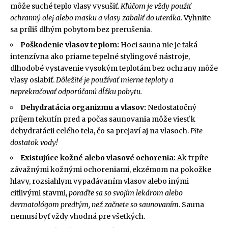
môže suché teplo vlasy vysušiť.
Kľúčom je vždy použiť
ochranný olej alebo masku a vlasy zabaliť do uteráka.
Vyhnite
sa príliš dlhým pobytom bez prerušenia.
Poškodenie vlasov teplom:
Hoci sauna nie je taká
intenzívna ako priame tepelné stylingové nástroje,
dlhodobé vystavenie vysokým teplotám bez ochrany môže
vlasy oslabiť.
Dôležité je používať mierne teploty a
neprekračovať odporúčanú dĺžku pobytu.
Dehydratácia organizmu a vlasov:
Nedostatočný
príjem tekutín pred a počas saunovania môže viesť k
dehydratácii celého tela, čo sa prejaví aj na vlasoch.
Pite
dostatok vody!
Existujúce kožné alebo vlasové ochorenia:
Ak trpíte
závažnými kožnými ochoreniami, ekzémom na pokožke
hlavy, rozsiahlym vypadávaním vlasov alebo inými
citlivými stavmi,
poraďte sa so svojím lekárom alebo
dermatológom predtým, než začnete so saunovaním
. Sauna
nemusí byť vždy vhodná pre všetkých.