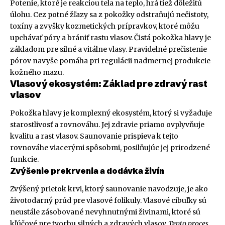
Potenie, ktoré je reakciou tela na teplo, hrá tiež dôležitú
úlohu. Cez potné žľazy sa z pokožky odstraňujú nečistoty,
toxíny a zvyšky kozmetických prípravkov, ktoré môžu
upchávať póry a brániť rastu vlasov. Čistá pokožka hlavy je
základom pre silné a vitálne vlasy. Pravidelné prečistenie
pórov navyše pomáha pri regulácii nadmernej produkcie
kožného mazu.
Vlasový ekosystém: Základ pre zdravý rast
vlasov
Pokožka hlavy je komplexný ekosystém, ktorý si vyžaduje
starostlivosť a rovnováhu. Jej zdravie priamo ovplyvňuje
kvalitu a rast vlasov. Saunovanie prispieva k tejto
rovnováhe viacerými spôsobmi, posilňujúc jej prirodzené
funkcie.
Zvýšenie prekrvenia a dodávka živín
Zvýšený prietok krvi, ktorý saunovanie navodzuje, je ako
životodarný prúd pre vlasové folikuly. Vlasové cibuľky sú
neustále zásobované nevyhnutnými živinami, ktoré sú
kľúčové pre tvorbu silných a zdravých vlasov.
Tento proces