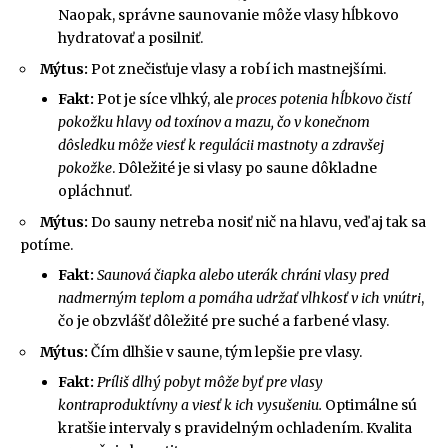
Naopak, správne saunovanie môže vlasy hĺbkovo
hydratovať a posilniť.
Mýtus:
Pot znečisťuje vlasy a robí ich mastnejšími.
Fakt:
Pot je síce vlhký, ale
proces potenia hĺbkovo čistí
pokožku hlavy od toxínov a mazu, čo v konečnom
dôsledku môže viesť k regulácii mastnoty a zdravšej
pokožke
. Dôležité je si vlasy po saune dôkladne
opláchnuť.
Mýtus:
Do sauny netreba nosiť nič na hlavu, veď aj tak sa
potíme.
Fakt:
Saunová čiapka alebo uterák chráni vlasy pred
nadmerným teplom a pomáha udržať vlhkosť v ich vnútri
,
čo je obzvlášť dôležité pre suché a farbené vlasy.
Mýtus:
Čím dlhšie v saune, tým lepšie pre vlasy.
Fakt:
Príliš dlhý pobyt môže byť pre vlasy
kontraproduktívny a viesť k ich vysušeniu.
Optimálne sú
kratšie intervaly s pravidelným ochladením. Kvalita