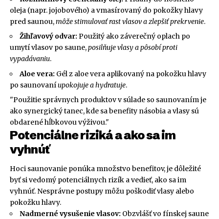
oleja (napr. jojobového) a vmasírovaný do pokožky hlavy
pred saunou,
môže stimulovať rast vlasov a zlepšiť prekrvenie
.
Žihľavový odvar:
Použitý ako záverečný oplach po
umytí vlasov po saune,
posilňuje vlasy a pôsobí proti
vypadávaniu
.
Aloe vera:
Gél z aloe vera aplikovaný na pokožku hlavy
po saunovaní
upokojuje a hydratuje
.
"Použitie správnych produktov v súlade so saunovaním je
ako synergický tanec, kde sa benefity násobia a vlasy sú
obdarené hĺbkovou výživou."
Potenciálne riziká a ako sa im
vyhnúť
Hoci saunovanie ponúka množstvo benefitov, je dôležité
byť si vedomý potenciálnych rizík a vedieť, ako sa im
vyhnúť. Nesprávne postupy môžu poškodiť vlasy alebo
pokožku hlavy.
Nadmerné vysušenie vlasov:
Obzvlášť vo fínskej saune