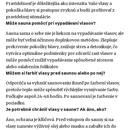
Pravidelnosť je dôležitejšia ako intenzita. Vaše vlasy a
pokožka hlavy si postupne zvyknú a budú profitovať z
pravidelnej stimulácie.
Môže sauna pomôcť pri vypadávaní vlasov?
Sauna sama o sebe nie je liekom na vypadávanie vlasov, ale
môže byť veľmi účinnou doplnkovou metódou. Zlepšuje
prekrvenie pokožky hlavy, znižuje stres a detoxikuje, čo
vytvára optimálne podmienky pre zdravší rast vlasov a
môže pomôcť znížiť vypadávanie spôsobené stresom
alebo oslabením folikulov.
Môžem si farbiť vlasy pred saunou alebo po nej?
Odporúča sa vyhnúť saunovaniu ihneď po farbení vlasov,
pretože teplo môže spôsobiť rýchlejšie vymývanie farby.
Počkajte aspoň 24-48 hodín. Po saunovaní je farbenie v
poriadku.
Je potrebné chrániť vlasy v saune? Ak áno, ako?
Áno, ochrana je kľúčová. Pred vstupom do sauny si na
vlasy naneste výživný olej alebo masku a zabaľte ich do