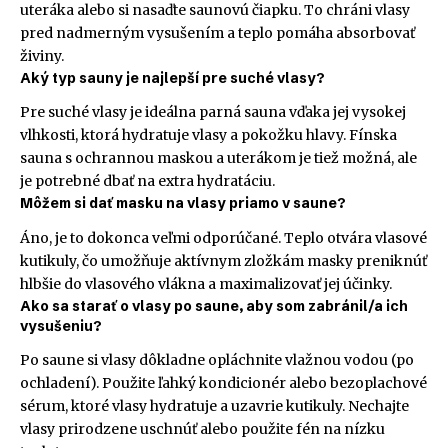
uteráka alebo si nasaďte saunovú čiapku. To chráni vlasy
pred nadmerným vysušením a teplo pomáha absorbovať
živiny.
Aký typ sauny je najlepší pre suché vlasy?
Pre suché vlasy je ideálna parná sauna vďaka jej vysokej
vlhkosti, ktorá hydratuje vlasy a pokožku hlavy. Fínska
sauna s ochrannou maskou a uterákom je tiež možná, ale
je potrebné dbať na extra hydratáciu.
Môžem si dať masku na vlasy priamo v saune?
Áno, je to dokonca veľmi odporúčané. Teplo otvára vlasové
kutikuly, čo umožňuje aktívnym zložkám masky preniknúť
hlbšie do vlasového vlákna a maximalizovať jej účinky.
Ako sa starať o vlasy po saune, aby som zabránil/a ich
vysušeniu?
Po saune si vlasy dôkladne opláchnite vlažnou vodou (po
ochladení). Použite ľahký kondicionér alebo bezoplachové
sérum, ktoré vlasy hydratuje a uzavrie kutikuly. Nechajte
vlasy prirodzene uschnúť alebo použite fén na nízku