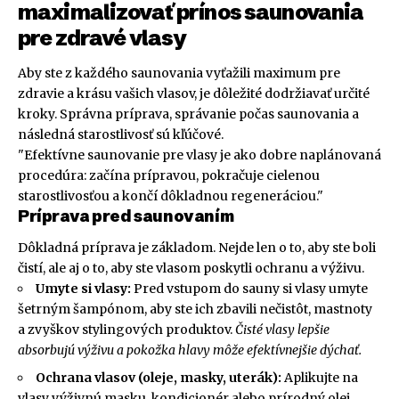
maximalizovať prínos saunovania
pre zdravé vlasy
Aby ste z každého saunovania vyťažili maximum pre
zdravie a krásu vašich vlasov, je dôležité dodržiavať určité
kroky. Správna príprava, správanie počas saunovania a
následná starostlivosť sú kľúčové.
"Efektívne saunovanie pre vlasy je ako dobre naplánovaná
procedúra: začína prípravou, pokračuje cielenou
starostlivosťou a končí dôkladnou regeneráciou."
Príprava pred saunovaním
Dôkladná príprava je základom. Nejde len o to, aby ste boli
čistí, ale aj o to, aby ste vlasom poskytli ochranu a výživu.
Umyte si vlasy:
Pred vstupom do sauny si vlasy umyte
šetrným šampónom, aby ste ich zbavili nečistôt, mastnoty
a zvyškov stylingových produktov.
Čisté vlasy lepšie
absorbujú výživu a pokožka hlavy môže efektívnejšie dýchať.
Ochrana vlasov (oleje, masky, uterák):
Aplikujte na
vlasy výživnú masku, kondicionér alebo prírodný olej