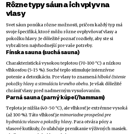
Rôzne typy sáun a ich vplyv na
vlasy
Svet sáun ponúka rôzne možnosti, pričom každý typ má
svoje špecifiká, ktoré môžu rôzne ovplyvňovať vlasy a
pokožku hlavy. Je dôležité poznať rozdiely, aby ste si
vybrali ten najvhodnejší pre vaše potreby.
Fínska sauna (suchá sauna)
Charakteristická vysokou teplotou (70-100 °C) a nízkou
vlhkosťou (5-15 %). Suché teplo stimuluje intenzívne
potenie a detoxikáciu. Pre vlasy to znamená
hlboké čistenie
pokožky hlavy a stimuláciu krvného obehu
. Je však dôležité
chrániť vlasy pred nadmerným vysušovaním.
Parná sauna (parný kúpeľ/hammam)
Teplota je nižšia (40-50 °C), ale vlhkosť je extrémne vysoká
(až 100 %). Táto vlhkosť je
mimoriadne prospešná pre
hydratáciu vlasov a pokožky hlavy
. Para otvára póry a
vlasové kutikuly, čo uľahčuje prenikanie výživných masiek.