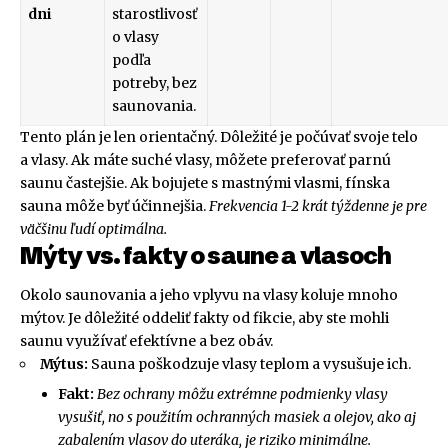
dni
starostlivosť
o vlasy
podľa
potreby, bez
saunovania.
Tento plán je len orientačný. Dôležité je počúvať svoje telo
a vlasy. Ak máte suché vlasy, môžete preferovať parnú
saunu častejšie. Ak bojujete s mastnými vlasmi, fínska
sauna môže byť účinnejšia.
Frekvencia 1-2 krát týždenne je pre
väčšinu ľudí optimálna.
Mýty vs. fakty o saune a vlasoch
Okolo saunovania a jeho vplyvu na vlasy koluje mnoho
mýtov. Je dôležité oddeliť fakty od fikcie, aby ste mohli
saunu využívať efektívne a bez obáv.
Mýtus:
Sauna poškodzuje vlasy teplom a vysušuje ich.
Fakt:
Bez ochrany môžu extrémne podmienky vlasy
vysušiť, no s použitím ochranných masiek a olejov, ako aj
zabalením vlasov do uteráka, je riziko minimálne.