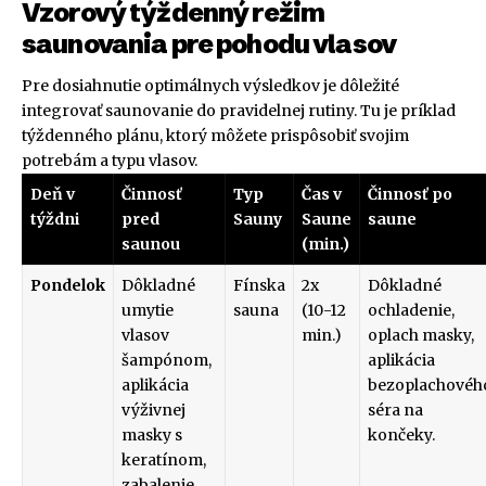
Vzorový týždenný režim
saunovania pre pohodu vlasov
Pre dosiahnutie optimálnych výsledkov je dôležité
integrovať saunovanie do pravidelnej rutiny. Tu je príklad
týždenného plánu, ktorý môžete prispôsobiť svojim
potrebám a typu vlasov.
Deň v
Činnosť
Typ
Čas v
Činnosť po
týždni
pred
Sauny
Saune
saune
saunou
(min.)
Pondelok
Dôkladné
Fínska
2x
Dôkladné
umytie
sauna
(10-12
ochladenie,
vlasov
min.)
oplach masky,
šampónom,
aplikácia
aplikácia
bezoplachovéh
výživnej
séra na
masky s
končeky.
keratínom,
zabalenie