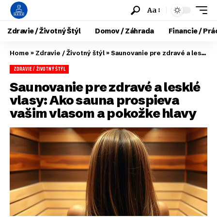
Aa
Zdravie / Životný Štýl
Domov / Záhrada
Financie / Prá
Home
»
Zdravie / Životný štýl
»
Saunovanie pre zdravé a lesklé vlasy: Ako sauna prospieva vašim vlasom a pokožke hlavy
ZDRAVIE / ŽIVOTNÝ ŠTÝL
Saunovanie pre zdravé a lesklé
vlasy: Ako sauna prospieva
vašim vlasom a pokožke hlavy