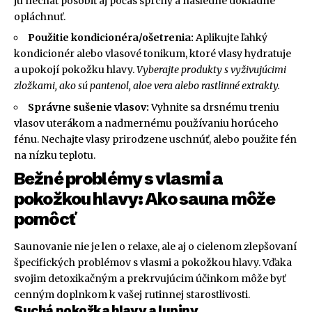
ju nechať pôsobiť aj počas sprchy a následne dôkladne
opláchnuť.
Použitie kondicionéra/ošetrenia:
Aplikujte ľahký
kondicionér alebo vlasové tonikum, ktoré vlasy hydratuje
a upokojí pokožku hlavy.
Vyberajte produkty s vyživujúcimi
zložkami, ako sú pantenol, aloe vera alebo rastlinné extrakty.
Správne sušenie vlasov:
Vyhnite sa drsnému treniu
vlasov uterákom a nadmernému používaniu horúceho
fénu. Nechajte vlasy prirodzene uschnúť, alebo použite fén
na nízku teplotu.
Bežné problémy s vlasmi a
pokožkou hlavy: Ako sauna môže
pomôcť
Saunovanie nie je len o relaxe, ale aj o cielenom zlepšovaní
špecifických problémov s vlasmi a pokožkou hlavy. Vďaka
svojim detoxikačným a prekrvujúcim účinkom môže byť
cenným doplnkom k vašej rutinnej starostlivosti.
Suchá pokožka hlavy a lupiny