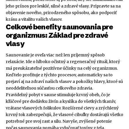
jeho prínos pre lesklé, silné a zdravé vlasy. Pripravte sa na
objavenie nového, prirodzeného spôsobu, ako podporiť
krásu a vitalitu vašich vlasov.
Celkové benefity saunovania pre
organizmus: Základ pre zdravé
vlasy
Saunovanie je oveľa viac než len príjemný spôsob
relaxácie. Ide o hlboko očistný a regeneračný rituál, ktorý
má preukázateľné pozitívne účinky na celý organizmus.
Keď telo profituje z týchto procesov, automaticky sa to
prejaví aj na zdraví našich vlasov a pokožky hlavy, ktoré sú
neoddeliteľnou súčasťou celkového zdravia.
Pravidelný pobyt v saune stimuluje krvný obeh, čo je
kľúčové pre dodávku živín a kyslíka do všetkých tkanív,
vrátane vlasových folikulov. Rozšírené cievy a zrýchlený
krvný tok zabezpečujú, že vlasové cibuľky dostávajú všetko
potrebné pre svoj rast a silu. Navyše, zvýšené potenie
počas saunovania pomáha vylučovať toxíny z tela.