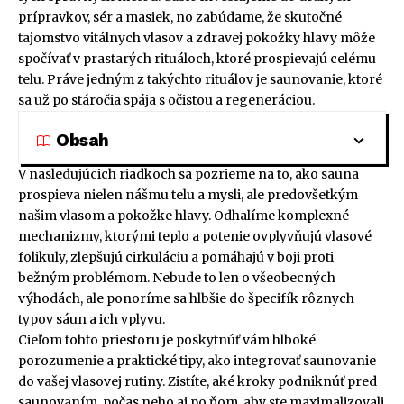
prípravkov, sér a masiek, no zabúdame, že skutočné
tajomstvo vitálnych vlasov a zdravej pokožky hlavy môže
spočívať v prastarých rituáloch, ktoré prospievajú celému
telu. Práve jedným z takýchto rituálov je saunovanie, ktoré
sa už po stáročia spája s očistou a regeneráciou.
Obsah
V nasledujúcich riadkoch sa pozrieme na to, ako sauna
prospieva nielen nášmu telu a mysli, ale predovšetkým
našim vlasom a pokožke hlavy. Odhalíme komplexné
mechanizmy, ktorými teplo a potenie ovplyvňujú vlasové
folikuly, zlepšujú cirkuláciu a pomáhajú v boji proti
bežným problémom. Nebude to len o všeobecných
výhodách, ale ponoríme sa hlbšie do špecifík rôznych
typov sáun a ich vplyvu.
Cieľom tohto priestoru je poskytnúť vám hlboké
porozumenie a praktické tipy, ako integrovať saunovanie
do vašej vlasovej rutiny. Zistíte, aké kroky podniknúť pred
saunovaním, počas neho aj po ňom, aby ste maximalizovali