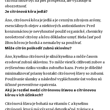
citróna môže byť na pleť prospešná, ale vyžaduje si
obozretnosť.
Je citrónová kôra jedlá?
Áno, citrónová kôra je jedlá a je cenným zdrojom arómy,
esenciálnych olejov a niektorých antioxidantov. Pred
konzumáciou je nevyhnutné použiť organické, chemicky
neošetrené citróny a kôru dôkladne umyť. Biela časť pod
žltou kôrou je horká a nemala by sa používať.
Môže citrón poškodiť zubnú sklovinu?
Áno, kyselina citrónová je silná kyselina a môže časom
erodovať zubnú sklovinu. To môže viesť k citlivosti zubov a
zvýšenému riziku vzniku zubného kazu. Preto je dôležité
minimalizovať priamy kontakt citrónovej šťavy so zubami.
Používanie slamky a následné vypláchnutie úst vodou sú
účinné preventívne opatrenia.
Aký je rozdiel medzi citrónovou šťavou a citrónovou
kôrou v ich účinkoch?
Citrónová šťava je bohatá na vitamín C a kyselinu
citrónovú, ktorá má výrazné detoxikačné, tráviace a