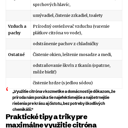
sprchových hlavíc,
umývadiel, čistenie zrkadiel, toalety
Vzduch a
Prírodný osviežovač vzduchu (varenie
pachy
plátkov citróna vo vode),
odstránenie pachov z chladničky
Ostatné
Čistenie okien, leštenie mosadze a medi,
odstraňovanie škvŕn z tkanín (opatrne,
môže bieliť)
čistenie hrdze (s jedlou sódou)
„Využitie citróna v kozmetike a domácnosti je dôkazom, že
príroda nám ponúka tie najefektívnejšie a najšetrnejšie
riešenia pre krásu aj čistotu, bez potreby škodlivých
chemikálií.“
Praktické tipy a triky pre
maximálne využitie citróna