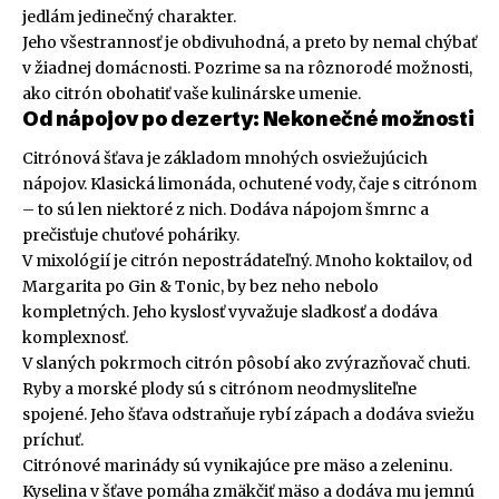
jedlám jedinečný charakter.
Jeho všestrannosť je obdivuhodná, a preto by nemal chýbať
v žiadnej domácnosti. Pozrime sa na rôznorodé možnosti,
ako citrón obohatiť vaše kulinárske umenie.
Od nápojov po dezerty: Nekonečné možnosti
Citrónová šťava je základom mnohých osviežujúcich
nápojov. Klasická limonáda, ochutené vody, čaje s citrónom
– to sú len niektoré z nich. Dodáva nápojom šmrnc a
prečisťuje chuťové poháriky.
V mixológií je citrón nepostrádateľný. Mnoho koktailov, od
Margarita po Gin & Tonic, by bez neho nebolo
kompletných. Jeho kyslosť vyvažuje sladkosť a dodáva
komplexnosť.
V slaných pokrmoch citrón pôsobí ako zvýrazňovač chuti.
Ryby a morské plody sú s citrónom neodmysliteľne
spojené. Jeho šťava odstraňuje rybí zápach a dodáva sviežu
príchuť.
Citrónové marinády sú vynikajúce pre mäso a zeleninu.
Kyselina v šťave pomáha zmäkčiť mäso a dodáva mu jemnú