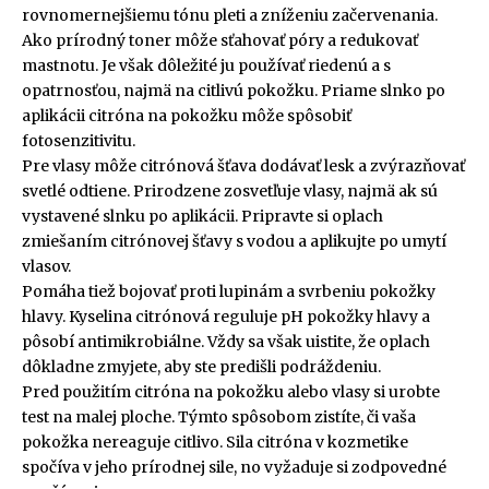
rovnomernejšiemu tónu pleti a zníženiu začervenania.
Ako prírodný toner môže sťahovať póry a redukovať
mastnotu. Je však dôležité ju používať riedenú a s
opatrnosťou, najmä na citlivú pokožku. Priame slnko po
aplikácii citróna na pokožku môže spôsobiť
fotosenzitivitu.
Pre vlasy môže citrónová šťava dodávať lesk a zvýrazňovať
svetlé odtiene. Prirodzene zosvetľuje vlasy, najmä ak sú
vystavené slnku po aplikácii. Pripravte si oplach
zmiešaním citrónovej šťavy s vodou a aplikujte po umytí
vlasov.
Pomáha tiež bojovať proti lupinám a svrbeniu pokožky
hlavy. Kyselina citrónová reguluje pH pokožky hlavy a
pôsobí antimikrobiálne. Vždy sa však uistite, že oplach
dôkladne zmyjete, aby ste predišli podráždeniu.
Pred použitím citróna na pokožku alebo vlasy si urobte
test na malej ploche. Týmto spôsobom zistíte, či vaša
pokožka nereaguje citlivo. Sila citróna v kozmetike
spočíva v jeho prírodnej sile, no vyžaduje si zodpovedné