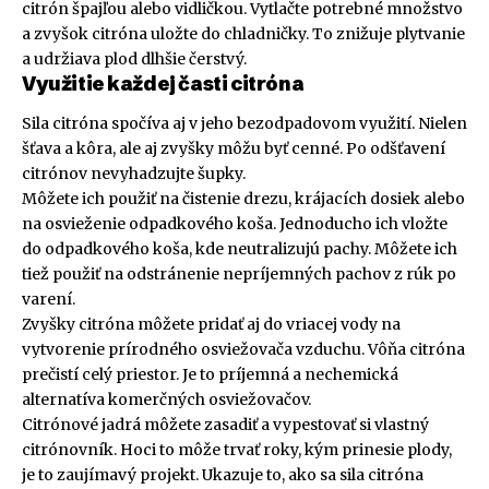
citrón špajľou alebo vidličkou. Vytlačte potrebné množstvo
a zvyšok citróna uložte do chladničky. To znižuje plytvanie
a udržiava plod dlhšie čerstvý.
Využitie každej časti citróna
Sila citróna spočíva aj v jeho bezodpadovom využití. Nielen
šťava a kôra, ale aj zvyšky môžu byť cenné. Po odšťavení
citrónov nevyhadzujte šupky.
Môžete ich použiť na čistenie drezu, krájacích dosiek alebo
na osvieženie odpadkového koša. Jednoducho ich vložte
do odpadkového koša, kde neutralizujú pachy. Môžete ich
tiež použiť na odstránenie nepríjemných pachov z rúk po
varení.
Zvyšky citróna môžete pridať aj do vriacej vody na
vytvorenie prírodného osviežovača vzduchu. Vôňa citróna
prečistí celý priestor. Je to príjemná a nechemická
alternatíva komerčných osviežovačov.
Citrónové jadrá môžete zasadiť a vypestovať si vlastný
citrónovník. Hoci to môže trvať roky, kým prinesie plody,
je to zaujímavý projekt. Ukazuje to, ako sa sila citróna