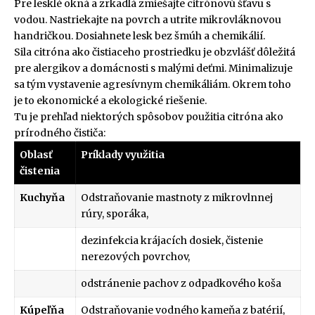
Pre lesklé okná a zrkadlá zmiešajte citrónovú šťavu s
vodou. Nastriekajte na povrch a utrite mikrovláknovou
handričkou. Dosiahnete lesk bez šmúh a chemikálií.
Sila citróna ako čistiaceho prostriedku je obzvlášť dôležitá
pre alergikov a domácnosti s malými deťmi. Minimalizuje
sa tým vystavenie agresívnym chemikáliám. Okrem toho
je to ekonomické a ekologické riešenie.
Tu je prehľad niektorých spôsobov použitia citróna ako
prírodného čističa:
Oblasť
Príklady využitia
čistenia
Kuchyňa
Odstraňovanie mastnoty z mikrovlnnej
rúry, sporáka,
dezinfekcia krájacích dosiek, čistenie
nerezových povrchov,
odstránenie pachov z odpadkového koša
Kúpeľňa
Odstraňovanie vodného kameňa z batérií,