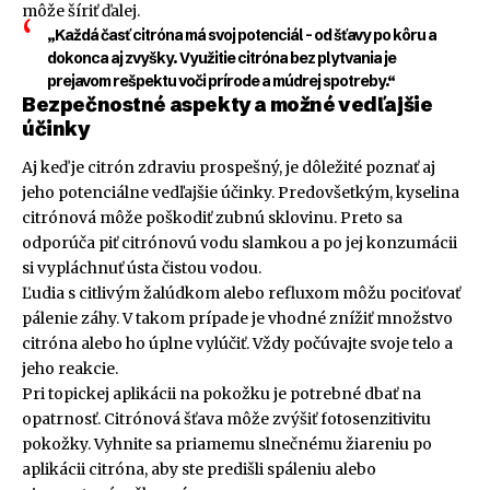
môže šíriť ďalej.
„Každá časť citróna má svoj potenciál – od šťavy po kôru a
dokonca aj zvyšky. Využitie citróna bez plytvania je
prejavom rešpektu voči prírode a múdrej spotreby.“
Bezpečnostné aspekty a možné vedľajšie
účinky
Aj keď je citrón zdraviu prospešný, je dôležité poznať aj
jeho potenciálne vedľajšie účinky. Predovšetkým, kyselina
citrónová môže poškodiť zubnú sklovinu. Preto sa
odporúča piť citrónovú vodu slamkou a po jej konzumácii
si vypláchnuť ústa čistou vodou.
Ľudia s citlivým žalúdkom alebo refluxom môžu pociťovať
pálenie záhy. V takom prípade je vhodné znížiť množstvo
citróna alebo ho úplne vylúčiť. Vždy počúvajte svoje telo a
jeho reakcie.
Pri topickej aplikácii na pokožku je potrebné dbať na
opatrnosť. Citrónová šťava môže zvýšiť fotosenzitivitu
pokožky. Vyhnite sa priamemu slnečnému žiareniu po
aplikácii citróna, aby ste predišli spáleniu alebo