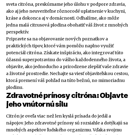
sveta citróna, preskúmame jeho úlohu v podpore zdravia,
ako aj jeho neuveriteľne rôznorodé uplatnenie v kuchyni,
kráse a dokonca aj v domácnosti. Odhalíme, ako môže
jedna malá citrusová plodina obohatiť váš život z mnohých
perspektív.
Pripravte sa na objavovanie nových poznatkov a
praktických tipov, ktoré vám pomôžu naplno využiť
potenciál citróna. Získate inšpiráciu, ako integrovať túto
úžasnú superpotravinu do vášho každodenného života, a
objavíte, ako jednoducho a prirodzene zlepšiť vaše zdravie
a životné prostredie. Nechajte sa viesť objaviteľskou cestou,
ktorá premení váš pohľad na túto bežnú, no mimoriadnu
plodinu.
Zdravotné prínosy citróna: Objavte
jeho vnútornú silu
Citrón je oveľa viac než len kyslá prísada do jedál a
nápojov. Jeho zdravotné prínosy sú rozsiahle a dotýkajú sa
mnohých aspektov ľudského organizmu. Vďaka svojmu