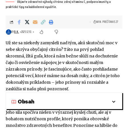
Objavte zdravotné výhody citróna: zdroj vitamínu C, podpora imunity a
praktické tipy na každodenné využitie.
MIN. PREČÍTANIE 27
BY
O.K.
2025.12.10.
Už ste sa niekedy zamysleli nad tým, akú skutočnú moc v
sebe skrýva obyčajný citrón? Táto na prvý pohľad
skromná, žltá guľa, ktorá nám bežne slúži na dochutenie
čaju či osvieženie nápojov, je v skutočnosti malým
zázrakom prírody. Je fascinujúce, ako často prehliadame
potenciál vecí, ktoré máme na dosah ruky, a citrón je toho
dokonalým príkladom – jeho prínosy sú rozsiahle a
zaslúžia si našu plnú pozornosť.
Obsah
Jeho sila spočíva nielen v výraznej kyslej chuti, ale aj v
bohatom nutričnom profile, ktorý ponúka obrovské
množstvo zdravotných benefitov. Ponoríme sa hlbšie do