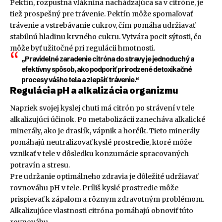
Pektín, rozpustná vláknina nachádzajúca sa v citróne, je
tiež prospešný pre trávenie. Pektín môže spomaľovať
trávenie a vstrebávanie cukrov, čím pomáha udržiavať
stabilnú hladinu krvného cukru. Vytvára pocit sýtosti, čo
môže byť užitočné pri regulácii hmotnosti.
„Pravidelné zaradenie citróna do stravy je jednoduchý a
efektívny spôsob, ako podporiť prirodzené detoxikačné
procesy vášho tela a zlepšiť trávenie.“
Regulácia pH a alkalizácia organizmu
Napriek svojej kyslej chuti má citrón po strávení v tele
alkalizujúci účinok. Po metabolizácii zanecháva alkalické
minerály, ako je draslík, vápnik a horčík. Tieto minerály
pomáhajú neutralizovať kyslé prostredie, ktoré môže
vznikať v tele v dôsledku konzumácie spracovaných
potravín a stresu.
Pre udržanie optimálneho zdravia je dôležité udržiavať
rovnováhu pH v tele. Príliš kyslé prostredie môže
prispievať k zápalom a rôznym zdravotným problémom.
Alkalizujúce vlastnosti citróna pomáhajú obnoviť túto