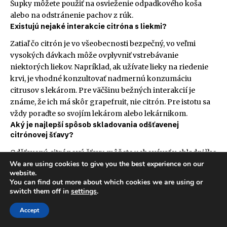
Šupky môžete použiť na osvieženie odpadkového koša
alebo na odstránenie pachov z rúk.
Existujú nejaké interakcie citróna s liekmi?
Zatiaľ čo citrón je vo všeobecnosti bezpečný, vo veľmi
vysokých dávkach môže ovplyvniť vstrebávanie
niektorých liekov. Napríklad, ak užívate lieky na riedenie
krvi, je vhodné konzultovať nadmernú konzumáciu
citrusov s lekárom. Pre väčšinu bežných interakcií je
známe, že ich má skôr grapefruit, nie citrón. Pre istotu sa
vždy poraďte so svojím lekárom alebo lekárnikom.
Aký je najlepší spôsob skladovania odšťavenej
citrónovej šťavy?
Odšťavenú citrónovú šťavu môžete uchovávať v chladničke
We are using cookies to give you the best experience on our
v uzatvorenej nádobe približne 2-3 dni. Pre dlhodobejšie
website.
skladovanie ju môžete zamraziť. Nalejte ju do formičiek na
You can find out more about which cookies we are using or
ľad a po zamrazení preložte kocky do vzduchotesného
switch them off in
settings
.
vrecka. Takto si zachová svoje vlastnosti po dobu
niekoľkých mesiacov.
Accept