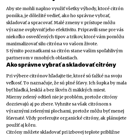
Aby ste mohli naplno využiť všetky výhody, ktoré citrón
ponúka, je dôležité vedieť, ako ho správne vybrať,
skladovať a spracovať. Malé zmeny v prístupe môžu
výrazne ovplyvniť jeho efektivitu. Pripravili sme pre vás
niekoľko osvedčených tipov a trikov, ktoré vám pomôžu
maximalizovať silu citróna vo vašom živote.
S týmito poznatkami sa citrón stane vašim spoľahlivým
partnerom v mnohých oblastiach.
Ako správne vybrať a skladovať citróny
Pri výbere citrónov hľadajte tie, ktoré sú ťažké na svoju
veľkosť. To naznačuje, že sú plné šťavy. Ich šupka by mala
byť hladká, lesklá a bez škvŕn či mäkkých miest.
Mierny zelený odtieň nie je problém, pretože citróny
dozrievajú aj po zbere. Vyhnite sa však citrónom s
výraznými zelenými plochami, pretože môžu byť menej
šťavnaté. Vždy preferujte organické citróny, ak plánujete
použiť aj kôru.
Citróny môžete skladovať pri izbovej teplote približne