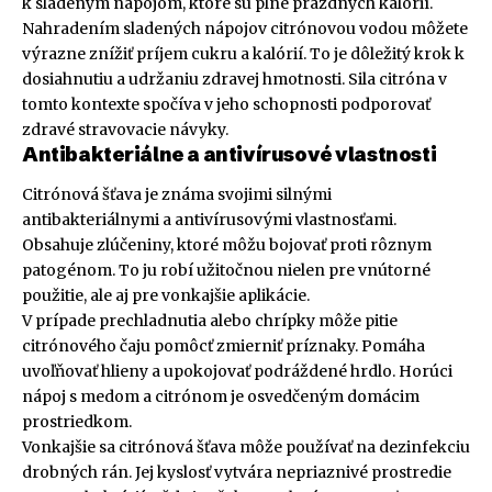
k sladeným nápojom, ktoré sú plné prázdnych kalórií.
Nahradením sladených nápojov citrónovou vodou môžete
výrazne znížiť príjem cukru a kalórií. To je dôležitý krok k
dosiahnutiu a udržaniu zdravej hmotnosti. Sila citróna v
tomto kontexte spočíva v jeho schopnosti podporovať
zdravé stravovacie návyky.
Antibakteriálne a antivírusové vlastnosti
Citrónová šťava je známa svojimi silnými
antibakteriálnymi a antivírusovými vlastnosťami.
Obsahuje zlúčeniny, ktoré môžu bojovať proti rôznym
patogénom. To ju robí užitočnou nielen pre vnútorné
použitie, ale aj pre vonkajšie aplikácie.
V prípade prechladnutia alebo chrípky môže pitie
citrónového čaju pomôcť zmierniť príznaky. Pomáha
uvoľňovať hlieny a upokojovať podráždené hrdlo. Horúci
nápoj s medom a citrónom je osvedčeným domácim
prostriedkom.
Vonkajšie sa citrónová šťava môže používať na dezinfekciu
drobných rán. Jej kyslosť vytvára nepriaznivé prostredie