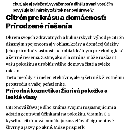
chuť, ale aj sviežosť, vyváženosť a dlhšiu trvanlivosť, čím
povyšuje kulinársky zážitok na novú úroveň.“
Citrón pre krásu a domácnosť:
Prirodzené riešenia
Okrem svojich zdravotných a kulinárskych výhod je citrón
úžasným spojencom aj v oblasti krásy a domácej údržby.
Jeho prírodné vlastnosti ho robia ideálnym pre ekologické
a šetrné riešenia. Zistite, ako sila citróna môže rozžiariť
vašu pokožku a urobiť z vášho domova čisté a svieže
miesto.
Tieto metódy sú nielen efektívne, ale aj šetrné k životnému
prostrediu a vašej peňaženke.
Prírodná kozmetika: Žiarivá pokožka a
lesklé vlasy
Citrónová šťava je dlho známa svojimi rozjasňujúcimi a
adstringentnými účinkami na pokožku. Vitamín C a
kyselina citrónová pomáhajú zosvetľovať pigmentové
škvrny a jazvy po akné. Môže prispieť k