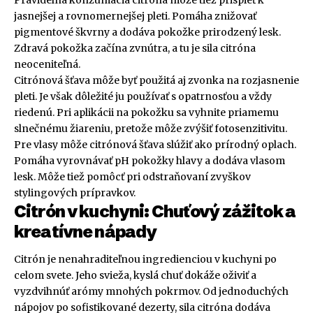
Pravidelná konzumácia citróna môže tiež prispieť k
jasnejšej a rovnomernejšej pleti. Pomáha znižovať
pigmentové škvrny a dodáva pokožke prirodzený lesk.
Zdravá pokožka začína zvnútra, a tu je sila citróna
neoceniteľná.
Citrónová šťava môže byť použitá aj zvonka na rozjasnenie
pleti. Je však dôležité ju používať s opatrnosťou a vždy
riedenú. Pri aplikácii na pokožku sa vyhnite priamemu
slnečnému žiareniu, pretože môže zvýšiť fotosenzitivitu.
Pre vlasy môže citrónová šťava slúžiť ako prírodný oplach.
Pomáha vyrovnávať pH pokožky hlavy a dodáva vlasom
lesk. Môže tiež pomôcť pri odstraňovaní zvyškov
stylingových prípravkov.
Citrón v kuchyni: Chuťový zážitok a
kreatívne nápady
Citrón je nenahraditeľnou ingredienciou v kuchyni po
celom svete. Jeho svieža, kyslá chuť dokáže oživiť a
vyzdvihnúť arómy mnohých pokrmov. Od jednoduchých
nápojov po sofistikované dezerty, sila citróna dodáva