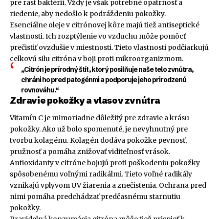
pre rast baktérií. Vždy je však potrebné opatrnosť a
riedenie, aby nedošlo k podráždeniu pokožky.
Esenciálne oleje v citrónovej kôre majú tiež antiseptické
vlastnosti. Ich rozptýlenie vo vzduchu môže pomôcť
prečistiť ovzdušie v miestnosti. Tieto vlastnosti podčiarkujú
celkovú silu citróna v boji proti mikroorganizmom.
„Citrón je prírodný štít, ktorý posilňuje naše telo zvnútra,
chráni ho pred patogénmi a podporuje jeho prirodzenú
rovnováhu.“
Zdravie pokožky a vlasov zvnútra
Vitamín C je mimoriadne dôležitý pre zdravie a krásu
pokožky. Ako už bolo spomenuté, je nevyhnutný pre
tvorbu kolagénu. Kolagén dodáva pokožke pevnosť,
pružnosť a pomáha znižovať viditeľnosť vrások.
Antioxidanty v citróne bojujú proti poškodeniu pokožky
spôsobenému voľnými radikálmi. Tieto voľné radikály
vznikajú vplyvom UV žiarenia a znečistenia. Ochrana pred
nimi pomáha predchádzať predčasnému starnutiu
pokožky.