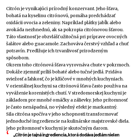
Citrón je vynikajúci prírodný konzervant. Jeho šťava,
bohatá na kyselinu citrónovú, pomáha predchádzať
oxidácii ovocia a zeleniny. Napríklad plátky jabĺk alebo
avokáda nezhnednú, ak sa pokropia citrónovou šťavou.
Táto vlastnosť je obzvlášť užitočná pri príprave ovocných
šalátov alebo guacamole. Zachováva čerstvý vzhľad a chuť
potravín. Predlžuje ich trvanlivosť prirodzeným
spôsobom.
Okrem toho citrónová šťava vyrovnáva chute v pokrmoch.
Dokáže zjemniť príliš bohaté alebo tučné jedlá. Pridáva
sviežosť a ľahkosť, čo je kľúčové v mnohých kuchyniach.
V orientálnej kuchyni sa citrónová šťava často používa na
vyváženie korenistých chutí. V stredomorskej kuchyni je
základom pre mnohé omáčky a zálievky. Jeho prítomnosť
je často nenápadná, no výsledný efekt je markantný.
Sila citróna spočíva v jeho schopnosti transformovať
jednoduché ingrediencie na kulinárske majstrovské diela.
Jeho prítomnosť v kuchyni je skutočným darom.
„Citrón je tajná ingrediencia, ktorá dodáva jedlám nielen