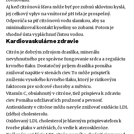
rovnováhu.
Aj keď citrónová šťava môže byť pre zubnú sklovinu kyslá,
jej celkový vplyv na vnútorné pH tela je prospešný.
Odporúča sa piť citrónovú vodu slamkou, aby sa
minimalizoval kontakt kyseliny so zubami. Potom je
vhodné ústa vypláchnuť čistou vodou.
Kardiovaskulárne zdravie
Citrón je dobrým zdrojom draslíka, minerálu
nevyhnutného pre správne fungovanie srdca a reguláciu
krvného tlaku. Dostatočný príjem draslíka pomáha
znižovať napätie v stenách ciev. To môže prispieť k
zníženiu vysokého krvného tlaku, ktorý je rizikovým
faktorom pre srdcové choroby a mŕtvicu.
Vitamín C, obsiahnutý v citróne, tiež prispieva k zdraviu
ciev. Pomáha udržiavať ich pružnosť a pevnosť.
Antioxidanty v citróne môžu navyše znižovať oxidáciu LDL
(zlého) cholesterolu.
Oxidovaný LDL cholesterol je hlavným prispievateľom k
tvorbe plaku v artériách, čo vedie k ateroskleróze.