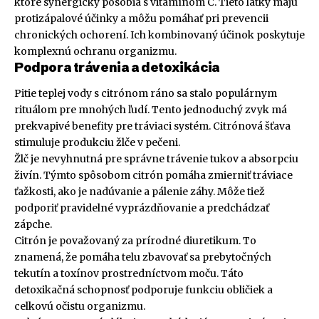
ktoré synergicky pôsobia s vitamínom C. Tieto látky majú
protizápalové účinky a môžu pomáhať pri prevencii
chronických ochorení. Ich kombinovaný účinok poskytuje
komplexnú ochranu organizmu.
Podpora trávenia a detoxikácia
Pitie teplej vody s citrónom ráno sa stalo populárnym
rituálom pre mnohých ľudí. Tento jednoduchý zvyk má
prekvapivé benefity pre tráviaci systém. Citrónová šťava
stimuluje produkciu žlče v pečeni.
Žlč je nevyhnutná pre správne trávenie tukov a absorpciu
živín. Týmto spôsobom citrón pomáha zmierniť tráviace
ťažkosti, ako je nadúvanie a pálenie záhy. Môže tiež
podporiť pravidelné vyprázdňovanie a predchádzať
zápche.
Citrón je považovaný za prírodné diuretikum. To
znamená, že pomáha telu zbavovať sa prebytočných
tekutín a toxínov prostredníctvom moču. Táto
detoxikačná schopnosť podporuje funkciu obličiek a
celkovú očistu organizmu.