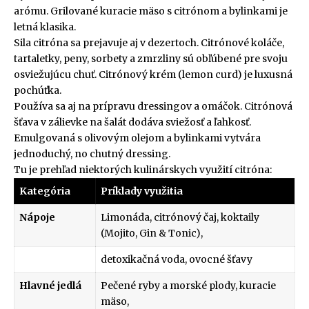
arómu. Grilované kuracie mäso s citrónom a bylinkami je
letná klasika.
Sila citróna sa prejavuje aj v dezertoch. Citrónové koláče,
tartaletky, peny, sorbety a zmrzliny sú obľúbené pre svoju
osviežujúcu chuť. Citrónový krém (lemon curd) je luxusná
pochúťka.
Používa sa aj na prípravu dressingov a omáčok. Citrónová
šťava v zálievke na šalát dodáva sviežosť a ľahkosť.
Emulgovaná s olivovým olejom a bylinkami vytvára
jednoduchý, no chutný dressing.
Tu je prehľad niektorých kulinárskych využití citróna:
Kategória
Príklady využitia
Nápoje
Limonáda, citrónový čaj, koktaily
(Mojito, Gin & Tonic),
detoxikačná voda, ovocné šťavy
Hlavné jedlá
Pečené ryby a morské plody, kuracie
mäso,