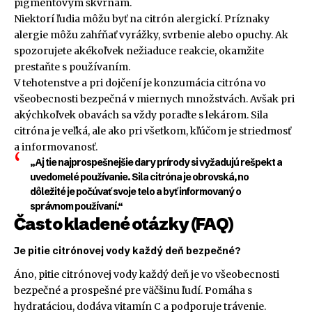
pigmentovým škvrnám.
Niektorí ľudia môžu byť na citrón alergickí. Príznaky
alergie môžu zahŕňať vyrážky, svrbenie alebo opuchy. Ak
spozorujete akékoľvek nežiaduce reakcie, okamžite
prestaňte s používaním.
V tehotenstve a pri dojčení je konzumácia citróna vo
všeobecnosti bezpečná v miernych množstvách. Avšak pri
akýchkoľvek obavách sa vždy poraďte s lekárom. Sila
citróna je veľká, ale ako pri všetkom, kľúčom je striedmosť
a informovanosť.
„Aj tie najprospešnejšie dary prírody si vyžadujú rešpekt a
uvedomelé používanie. Sila citróna je obrovská, no
dôležité je počúvať svoje telo a byť informovaný o
správnom používaní.“
Často kladené otázky (FAQ)
Je pitie citrónovej vody každý deň bezpečné?
Áno, pitie citrónovej vody každý deň je vo všeobecnosti
bezpečné a prospešné pre väčšinu ľudí. Pomáha s
hydratáciou, dodáva vitamín C a podporuje trávenie.