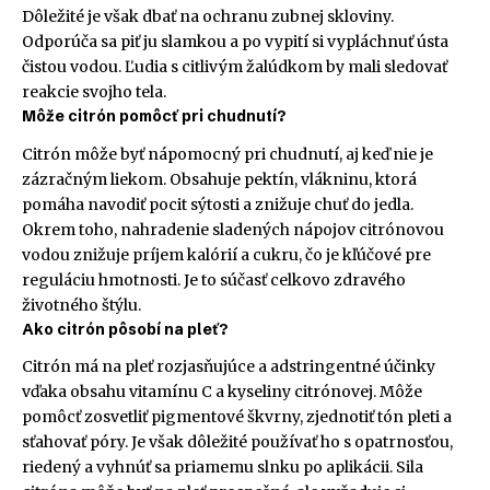
Dôležité je však dbať na ochranu zubnej skloviny.
Odporúča sa piť ju slamkou a po vypití si vypláchnuť ústa
čistou vodou. Ľudia s citlivým žalúdkom by mali sledovať
reakcie svojho tela.
Môže citrón pomôcť pri chudnutí?
Citrón môže byť nápomocný pri chudnutí, aj keď nie je
zázračným liekom. Obsahuje pektín, vlákninu, ktorá
pomáha navodiť pocit sýtosti a znižuje chuť do jedla.
Okrem toho, nahradenie sladených nápojov citrónovou
vodou znižuje príjem kalórií a cukru, čo je kľúčové pre
reguláciu hmotnosti. Je to súčasť celkovo zdravého
životného štýlu.
Ako citrón pôsobí na pleť?
Citrón má na pleť rozjasňujúce a adstringentné účinky
vďaka obsahu vitamínu C a kyseliny citrónovej. Môže
pomôcť zosvetliť pigmentové škvrny, zjednotiť tón pleti a
sťahovať póry. Je však dôležité používať ho s opatrnosťou,
riedený a vyhnúť sa priamemu slnku po aplikácii. Sila