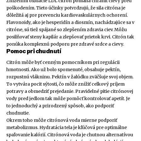
Znížením oxidácie LDL citrón pomáha chrániť cievy pred
poškodením. Tieto účinky potvrdzujú, že sila citróna je
dôležitá aj pre prevenciu kardiovaskulárnych ochorení.
Flavonoidy, ako je hesperidín a diosmín, nachádzajúce sa v
citróne, sú tiež spájané so zlepšením zdravia ciev. Môžu
posilňovať steny kapilár a zlepšovať prietok krvi. Citrón tak
ponúka komplexnú podporu pre zdravé srdce a cievy.
Pomoc pri chudnutí
Citrón môže byť cenným pomocníkom pri regulácii
hmotnosti. Ako už bolo spomenuté, obsahuje pektín,
rozpustnú vlákninu. Pektín v žalúdku zväčšuje svoj objem.
To vytvára pocit sýtosti, čo môže znížiť celkový príjem
potravy a obmedziť prejedanie. Pravidelné pitie citrónovej
vody pred jedlom tak môže pomôcť kontrolovať apetít. Je
to jednoduchý a prirodzený spôsob, ako podporiť
chudnutie.
Okrem toho môže citrónová voda mierne podporiť
metabolizmus. Hydratácia tela je kľúčová pre optimálne
spaľovanie kalórií. Citrónová voda je chutnou alternatívou