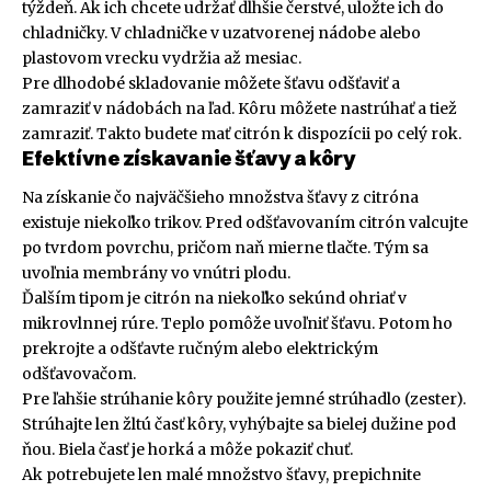
týždeň. Ak ich chcete udržať dlhšie čerstvé, uložte ich do
chladničky. V chladničke v uzatvorenej nádobe alebo
plastovom vrecku vydržia až mesiac.
Pre dlhodobé skladovanie môžete šťavu odšťaviť a
zamraziť v nádobách na ľad. Kôru môžete nastrúhať a tiež
zamraziť. Takto budete mať citrón k dispozícii po celý rok.
Efektívne získavanie šťavy a kôry
Na získanie čo najväčšieho množstva šťavy z citróna
existuje niekoľko trikov. Pred odšťavovaním citrón valcujte
po tvrdom povrchu, pričom naň mierne tlačte. Tým sa
uvoľnia membrány vo vnútri plodu.
Ďalším tipom je citrón na niekoľko sekúnd ohriať v
mikrovlnnej rúre. Teplo pomôže uvoľniť šťavu. Potom ho
prekrojte a odšťavte ručným alebo elektrickým
odšťavovačom.
Pre ľahšie strúhanie kôry použite jemné strúhadlo (zester).
Strúhajte len žltú časť kôry, vyhýbajte sa bielej dužine pod
ňou. Biela časť je horká a môže pokaziť chuť.
Ak potrebujete len malé množstvo šťavy, prepichnite