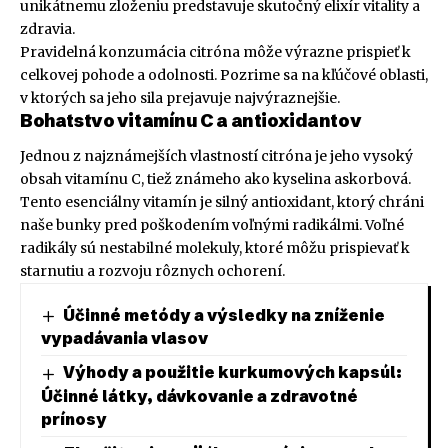
unikátnemu zloženiu predstavuje skutočný elixír vitality a
zdravia.
Pravidelná konzumácia citróna môže výrazne prispieť k
celkovej pohode a odolnosti. Pozrime sa na kľúčové oblasti,
v ktorých sa jeho sila prejavuje najvýraznejšie.
Bohatstvo vitamínu C a antioxidantov
Jednou z najznámejších vlastností citróna je jeho vysoký
obsah vitamínu C, tiež známeho ako kyselina askorbová.
Tento esenciálny vitamín je silný antioxidant, ktorý chráni
naše bunky pred poškodením voľnými radikálmi. Voľné
radikály sú nestabilné molekuly, ktoré môžu prispievať k
starnutiu a rozvoju rôznych ochorení.
Účinné metódy a výsledky na zníženie
vypadávania vlasov
Výhody a použitie kurkumových kapsúl:
Účinné látky, dávkovanie a zdravotné
prínosy