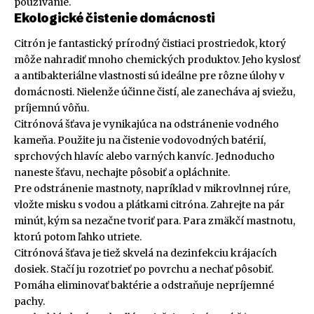
používanie.
Ekologické čistenie domácnosti
Citrón je fantastický prírodný čistiaci prostriedok, ktorý
môže nahradiť mnoho chemických produktov. Jeho kyslosť
a antibakteriálne vlastnosti sú ideálne pre rôzne úlohy v
domácnosti. Nielenže účinne čistí, ale zanecháva aj sviežu,
príjemnú vôňu.
Citrónová šťava je vynikajúca na odstránenie vodného
kameňa. Použite ju na čistenie vodovodných batérií,
sprchových hlavíc alebo varných kanvíc. Jednoducho
naneste šťavu, nechajte pôsobiť a opláchnite.
Pre odstránenie mastnoty, napríklad v mikrovlnnej rúre,
vložte misku s vodou a plátkami citróna. Zahrejte na pár
minút, kým sa nezačne tvoriť para. Para zmäkčí mastnotu,
ktorú potom ľahko utriete.
Citrónová šťava je tiež skvelá na dezinfekciu krájacích
dosiek. Stačí ju rozotrieť po povrchu a nechať pôsobiť.
Pomáha eliminovať baktérie a odstraňuje nepríjemné
pachy.