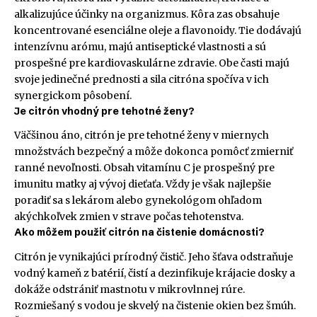
alkalizujúce účinky na organizmus. Kôra zas obsahuje
koncentrované esenciálne oleje a flavonoidy. Tie dodávajú
intenzívnu arómu, majú antiseptické vlastnosti a sú
prospešné pre kardiovaskulárne zdravie. Obe časti majú
svoje jedinečné prednosti a sila citróna spočíva v ich
synergickom pôsobení.
Je citrón vhodný pre tehotné ženy?
Väčšinou áno, citrón je pre tehotné ženy v miernych
množstvách bezpečný a môže dokonca pomôcť zmierniť
ranné nevoľnosti. Obsah vitamínu C je prospešný pre
imunitu matky aj vývoj dieťaťa. Vždy je však najlepšie
poradiť sa s lekárom alebo gynekológom ohľadom
akýchkoľvek zmien v strave počas tehotenstva.
Ako môžem použiť citrón na čistenie domácnosti?
Citrón je vynikajúci prírodný čistič. Jeho šťava odstraňuje
vodný kameň z batérií, čistí a dezinfikuje krájacie dosky a
dokáže odstrániť mastnotu v mikrovlnnej rúre.
Rozmiešaný s vodou je skvelý na čistenie okien bez šmúh.