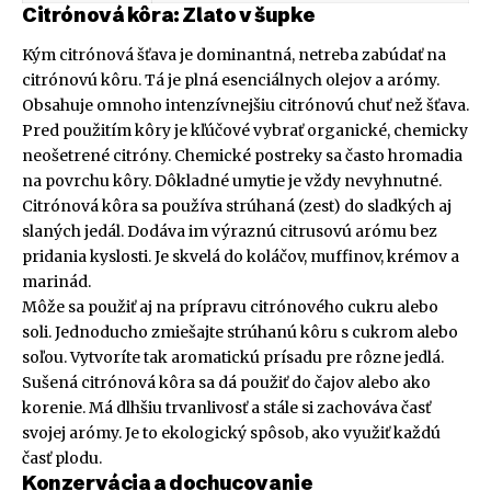
Citrónová kôra: Zlato v šupke
Kým citrónová šťava je dominantná, netreba zabúdať na
citrónovú kôru. Tá je plná esenciálnych olejov a arómy.
Obsahuje omnoho intenzívnejšiu citrónovú chuť než šťava.
Pred použitím kôry je kľúčové vybrať organické, chemicky
neošetrené citróny. Chemické postreky sa často hromadia
na povrchu kôry. Dôkladné umytie je vždy nevyhnutné.
Citrónová kôra sa používa strúhaná (zest) do sladkých aj
slaných jedál. Dodáva im výraznú citrusovú arómu bez
pridania kyslosti. Je skvelá do koláčov, muffinov, krémov a
marinád.
Môže sa použiť aj na prípravu citrónového cukru alebo
soli. Jednoducho zmiešajte strúhanú kôru s cukrom alebo
soľou. Vytvoríte tak aromatickú prísadu pre rôzne jedlá.
Sušená citrónová kôra sa dá použiť do čajov alebo ako
korenie. Má dlhšiu trvanlivosť a stále si zachováva časť
svojej arómy. Je to ekologický spôsob, ako využiť každú
časť plodu.
Konzervácia a dochucovanie