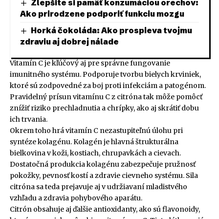
Zlepšite si pamäť konzumáciou orechov:
Ako prirodzene podporiť funkciu mozgu
Horká čokoláda: Ako prospieva tvojmu
zdraviu aj dobrej nálade
Vitamín C je kľúčový aj pre správne fungovanie
imunitného systému. Podporuje tvorbu bielych krviniek,
ktoré sú zodpovedné za boj proti infekciám a patogénom.
Pravidelný prísun vitamínu C z citróna tak môže pomôcť
znížiť riziko prechladnutia a chrípky, ako aj skrátiť dobu
ich trvania.
Okrem toho hrá vitamín C nezastupiteľnú úlohu pri
syntéze kolagénu. Kolagén je hlavná štrukturálna
bielkovina v koži, kostiach, chrupavkách a cievach.
Dostatočná produkcia kolagénu zabezpečuje pružnosť
pokožky, pevnosť kostí a zdravie cievneho systému. Sila
citróna sa teda prejavuje aj v udržiavaní mladistvého
vzhľadu a zdravia pohybového aparátu.
Citrón obsahuje aj ďalšie antioxidanty, ako sú flavonoidy,