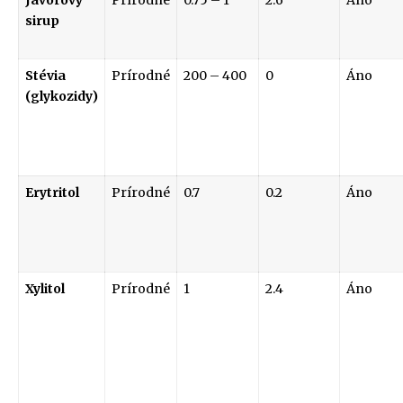
sirup
Stévia
Prírodné
200 – 400
0
Áno
(glykozidy)
Erytritol
Prírodné
0.7
0.2
Áno
Xylitol
Prírodné
1
2.4
Áno