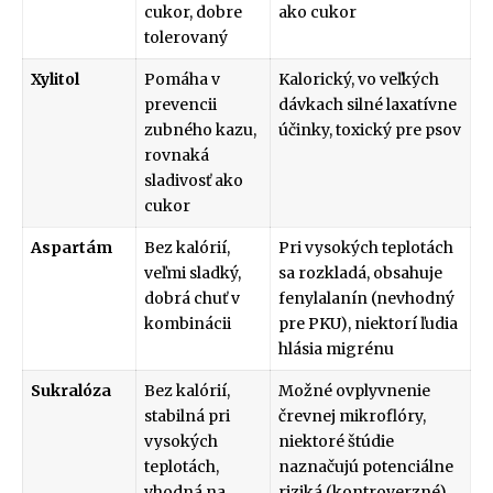
cukor, dobre
ako cukor
tolerovaný
Xylitol
Pomáha v
Kalorický, vo veľkých
prevencii
dávkach silné laxatívne
zubného kazu,
účinky, toxický pre psov
rovnaká
sladivosť ako
cukor
Aspartám
Bez kalórií,
Pri vysokých teplotách
veľmi sladký,
sa rozkladá, obsahuje
dobrá chuť v
fenylalanín (nevhodný
kombinácii
pre PKU), niektorí ľudia
hlásia migrénu
Sukralóza
Bez kalórií,
Možné ovplyvnenie
stabilná pri
črevnej mikroflóry,
vysokých
niektoré štúdie
teplotách,
naznačujú potenciálne
vhodná na
riziká (kontroverzné)