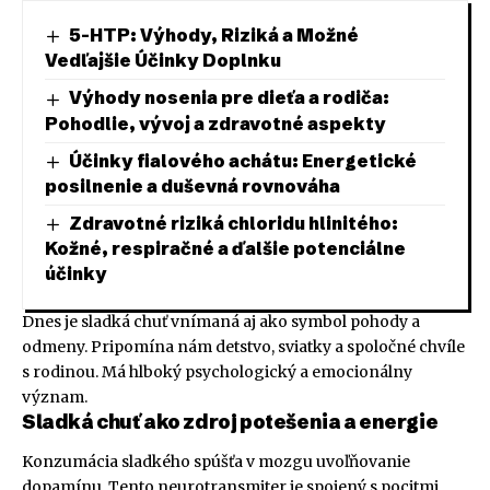
5-HTP: Výhody, Riziká a Možné
Vedľajšie Účinky Doplnku
Výhody nosenia pre dieťa a rodiča:
Pohodlie, vývoj a zdravotné aspekty
Účinky fialového achátu: Energetické
posilnenie a duševná rovnováha
Zdravotné riziká chloridu hlinitého:
Kožné, respiračné a ďalšie potenciálne
účinky
Dnes je sladká chuť vnímaná aj ako symbol pohody a
odmeny. Pripomína nám detstvo, sviatky a spoločné chvíle
s rodinou. Má hlboký psychologický a emocionálny
význam.
Sladká chuť ako zdroj potešenia a energie
Konzumácia sladkého spúšťa v mozgu uvoľňovanie
dopamínu. Tento neurotransmiter je spojený s pocitmi