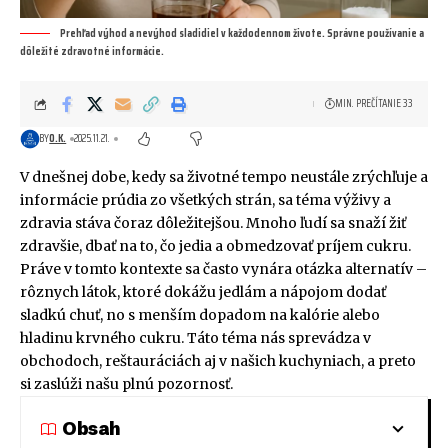
Prehľad výhod a nevýhod sladidiel v každodennom živote. Správne používanie a
dôležité zdravotné informácie.
MIN. PREČÍTANIE 33
BY
O.K.
2025.11.21.
V dnešnej dobe, kedy sa životné tempo neustále zrýchľuje a
informácie prúdia zo všetkých strán, sa téma výživy a
zdravia stáva čoraz dôležitejšou. Mnoho ľudí sa snaží žiť
zdravšie, dbať na to, čo jedia a obmedzovať príjem cukru.
Práve v tomto kontexte sa často vynára otázka alternatív –
rôznych látok, ktoré dokážu jedlám a nápojom dodať
sladkú chuť, no s menším dopadom na kalórie alebo
hladinu krvného cukru. Táto téma nás sprevádza v
obchodoch, reštauráciách aj v našich kuchyniach, a preto
si zaslúži našu plnú pozornosť.
Obsah