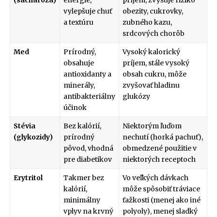
(sacharóza)
energie,
príjem, zvyšuje riziko
vylepšuje chuť
obezity, cukrovky,
a textúru
zubného kazu,
srdcových chorôb
Med
Prírodný,
Vysoký kalorický
obsahuje
príjem, stále vysoký
antioxidanty a
obsah cukru, môže
minerály,
zvyšovať hladinu
antibakteriálny
glukózy
účinok
Stévia
Bez kalórií,
Niektorým ľuďom
(glykozidy)
prírodný
nechutí (horká pachuť),
pôvod, vhodná
obmedzené použitie v
pre diabetikov
niektorých receptoch
Erytritol
Takmer bez
Vo veľkých dávkach
kalórií,
môže spôsobiť tráviace
minimálny
ťažkosti (menej ako iné
vplyv na krvný
polyoly), menej sladký