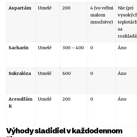
Aspartám
Umelé
200
4 (vo veľmi
Nie (pri
malom
vysokýc
množstve)
teplotác
sa
rozkladá
Sacharín
Umelé
300 – 400
0
Áno
Sukralóza
Umelé
600
0
Áno
Acesulfám
Umelé
200
0
Áno
K
Výhody sladidiel v každodennom