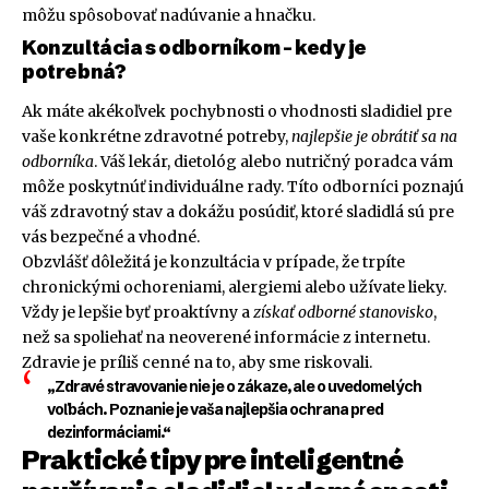
môžu spôsobovať nadúvanie a hnačku.
Konzultácia s odborníkom – kedy je
potrebná?
Ak máte akékoľvek pochybnosti o vhodnosti sladidiel pre
vaše konkrétne zdravotné potreby,
najlepšie je obrátiť sa na
odborníka
. Váš lekár, dietológ alebo nutričný poradca vám
môže poskytnúť individuálne rady. Títo odborníci poznajú
váš zdravotný stav a dokážu posúdiť, ktoré sladidlá sú pre
vás bezpečné a vhodné.
Obzvlášť dôležitá je konzultácia v prípade, že trpíte
chronickými ochoreniami, alergiemi alebo užívate lieky.
Vždy je lepšie byť proaktívny a
získať odborné stanovisko
,
než sa spoliehať na neoverené informácie z internetu.
Zdravie je príliš cenné na to, aby sme riskovali.
„Zdravé stravovanie nie je o zákaze, ale o uvedomelých
voľbách. Poznanie je vaša najlepšia ochrana pred
dezinformáciami.“
Praktické tipy pre inteligentné