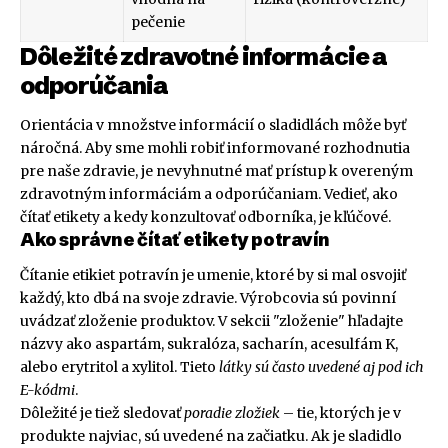
pečenie
Dôležité zdravotné informácie a
odporúčania
Orientácia v množstve informácií o sladidlách môže byť
náročná. Aby sme mohli robiť informované rozhodnutia
pre naše zdravie, je nevyhnutné mať prístup k overeným
zdravotným informáciám a odporúčaniam. Vedieť, ako
čítať etikety a kedy konzultovať odborníka, je kľúčové.
Ako správne čítať etikety potravín
Čítanie etikiet potravín je umenie, ktoré by si mal osvojiť
každý, kto dbá na svoje zdravie. Výrobcovia sú povinní
uvádzať zloženie produktov. V sekcii "zloženie" hľadajte
názvy ako aspartám, sukralóza, sacharín, acesulfám K,
alebo erytritol a xylitol. Tieto
látky sú často uvedené aj pod ich
E-kódmi
.
Dôležité je tiež sledovať
poradie zložiek
– tie, ktorých je v
produkte najviac, sú uvedené na začiatku. Ak je sladidlo