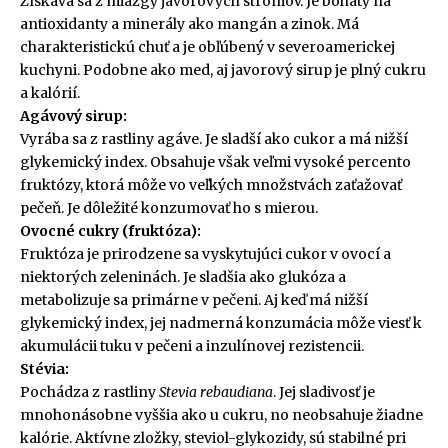
Získava sa z miazgy javorových stromov. Je bohatý na
antioxidanty a minerály ako mangán a zinok. Má
charakteristickú chuť a je obľúbený v severoamerickej
kuchyni. Podobne ako med, aj javorový sirup je plný cukru
a kalórií.
Agávový sirup:
Vyrába sa z rastliny agáve. Je sladší ako cukor a má nižší
glykemický index. Obsahuje však veľmi vysoké percento
fruktózy, ktorá môže vo veľkých množstvách zaťažovať
pečeň. Je dôležité konzumovať ho s mierou.
Ovocné cukry (fruktóza):
Fruktóza je prirodzene sa vyskytujúci cukor v ovocí a
niektorých zeleninách. Je sladšia ako glukóza a
metabolizuje sa primárne v pečeni. Aj keď má nižší
glykemický index, jej nadmerná konzumácia môže viesť k
akumulácii tuku v pečeni a inzulínovej rezistencii.
Stévia:
Pochádza z rastliny
Stevia rebaudiana
. Jej sladivosť je
mnohonásobne vyššia ako u cukru, no neobsahuje žiadne
kalórie. Aktívne zložky, steviol-glykozidy, sú stabilné pri