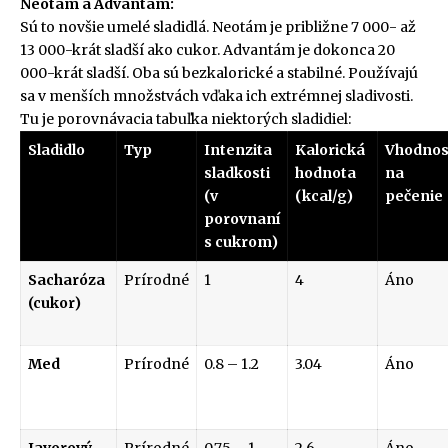
Neotám a Advantám:
Sú to novšie umelé sladidlá. Neotám je približne 7 000- až
13 000-krát sladší ako cukor. Advantám je dokonca 20
000-krát sladší. Oba sú bezkalorické a stabilné. Používajú
sa v menších množstvách vďaka ich extrémnej sladivosti.
Tu je porovnávacia tabuľka niektorých sladidiel:
Sladidlo
Typ
Intenzita
Kalorická
Vhodnos
sladkosti
hodnota
na
(v
(kcal/g)
pečenie
porovnaní
s cukrom)
Sacharóza
Prírodné
1
4
Áno
(cukor)
Med
Prírodné
0.8 – 1.2
3.04
Áno
Javorový
Prírodné
0.75 – 1
2.6
Áno