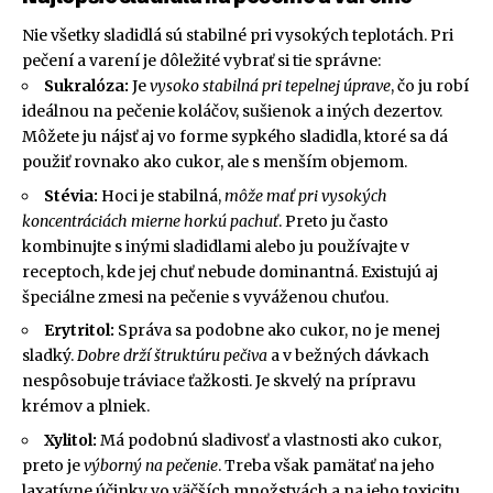
Nie všetky sladidlá sú stabilné pri vysokých teplotách. Pri
pečení a varení je dôležité vybrať si tie správne:
Sukralóza:
Je
vysoko stabilná pri tepelnej úprave
, čo ju robí
ideálnou na pečenie koláčov, sušienok a iných dezertov.
Môžete ju nájsť aj vo forme sypkého sladidla, ktoré sa dá
použiť rovnako ako cukor, ale s menším objemom.
Stévia:
Hoci je stabilná,
môže mať pri vysokých
koncentráciách mierne horkú pachuť
. Preto ju často
kombinujte s inými sladidlami alebo ju používajte v
receptoch, kde jej chuť nebude dominantná. Existujú aj
špeciálne zmesi na pečenie s vyváženou chuťou.
Erytritol:
Správa sa podobne ako cukor, no je menej
sladký.
Dobre drží štruktúru pečiva
a v bežných dávkach
nespôsobuje tráviace ťažkosti. Je skvelý na prípravu
krémov a plniek.
Xylitol:
Má podobnú sladivosť a vlastnosti ako cukor,
preto je
výborný na pečenie
. Treba však pamätať na jeho
laxatívne účinky vo väčších množstvách a na jeho toxicitu