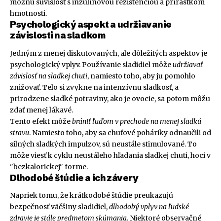
možnú súvislosť s inzulínovou rezistenciou a prírastkom
hmotnosti.
Psychologický aspekt a udržiavanie
závislosti na sladkom
Jedným z menej diskutovaných, ale dôležitých aspektov je
psychologický vplyv. Používanie sladidiel môže
udržiavať
závislosť na sladkej chuti
, namiesto toho, aby ju pomohlo
znižovať. Telo si zvykne na intenzívnu sladkosť, a
prirodzene sladké potraviny, ako je ovocie, sa potom môžu
zdať menej lákavé.
Tento efekt môže
brániť ľuďom v prechode na menej sladkú
stravu
. Namiesto toho, aby sa chuťové poháriky odnaučili od
silných sladkých impulzov, sú neustále stimulované. To
môže viesť k cyklu neustáleho hľadania sladkej chuti, hoci v
"bezkalorickej" forme.
Dlhodobé štúdie a ich závery
Napriek tomu, že krátkodobé štúdie preukazujú
bezpečnosť väčšiny sladidiel,
dlhodobý vplyv na ľudské
zdravie je stále predmetom skúmania
. Niektoré observačné