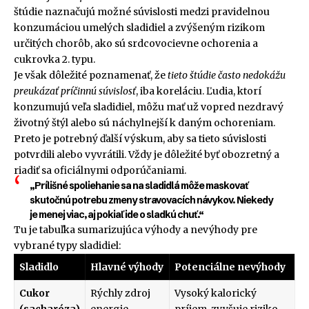
štúdie naznačujú možné súvislosti medzi pravidelnou
konzumáciou umelých sladidiel a zvýšeným rizikom
určitých chorôb, ako sú srdcovocievne ochorenia a
cukrovka 2. typu.
Je však dôležité poznamenať, že
tieto štúdie často nedokážu
preukázať príčinnú súvislosť
, iba koreláciu. Ľudia, ktorí
konzumujú veľa sladidiel, môžu mať už vopred nezdravý
životný štýl alebo sú náchylnejší k daným ochoreniam.
Preto je potrebný ďalší výskum, aby sa tieto súvislosti
potvrdili alebo vyvrátili. Vždy je dôležité byť obozretný a
riadiť sa oficiálnymi odporúčaniami.
„Prílišné spoliehanie sa na sladidlá môže maskovať
skutočnú potrebu zmeny stravovacích návykov. Niekedy
je menej viac, aj pokiaľ ide o sladkú chuť.“
Tu je tabuľka sumarizujúca výhody a nevýhody pre
vybrané typy sladidiel:
Sladidlo
Hlavné výhody
Potenciálne nevýhody
Cukor
Rýchly zdroj
Vysoký kalorický