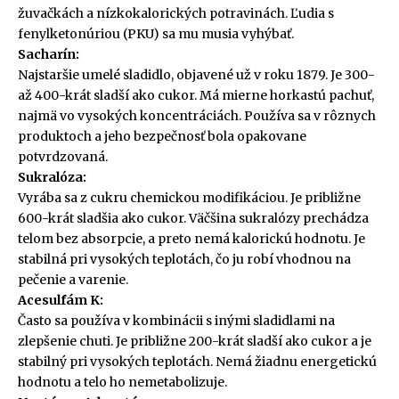
žuvačkách a nízkokalorických potravinách. Ľudia s
fenylketonúriou (PKU) sa mu musia vyhýbať.
Sacharín:
Najstaršie umelé sladidlo, objavené už v roku 1879. Je 300-
až 400-krát sladší ako cukor. Má mierne horkastú pachuť,
najmä vo vysokých koncentráciách. Používa sa v rôznych
produktoch a jeho bezpečnosť bola opakovane
potvrdzovaná.
Sukralóza:
Vyrába sa z cukru chemickou modifikáciou. Je približne
600-krát sladšia ako cukor. Väčšina sukralózy prechádza
telom bez absorpcie, a preto nemá kalorickú hodnotu. Je
stabilná pri vysokých teplotách, čo ju robí vhodnou na
pečenie a varenie.
Acesulfám K:
Často sa používa v kombinácii s inými sladidlami na
zlepšenie chuti. Je približne 200-krát sladší ako cukor a je
stabilný pri vysokých teplotách. Nemá žiadnu energetickú
hodnotu a telo ho nemetabolizuje.