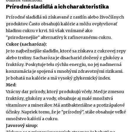
Prírodné sladidlá a ich charakteristika
Prírodné sladidlá sú získavané z rastlín alebo živočíšnych
produktov. Často obsahujú kalórie a môžu ovplyvňovať
hladinu cukru v krvi. Sú však vnímané ako
"prirodzenejšie" alternatívy k rafinovanému cukru.
Cukor (sacharóza):
Je to najbežnejšie sladidlo, ktoré sa získava z cukrovej repy
alebo trstiny. Sacharóza je disacharid zložený z glukózy a
fruktózy. Poskytuje telu rýchlu energiu, no jej nadmerná
konzumácia je spojená s mnohými zdravotnými rizikami.
Je bohatá na kalórie a má vysoký glykemický index.
Med:
Vzácny dar prírody, ktorý produkujú včely. Med je zmesou
fruktózy, glukózy a vody, obsahuje aj malé množstvá
vitamínov a minerálov. Má antibakteriálne a protizápalové
účinky. Napriek tomu, že je "prírodný", stále obsahuje veľké
množstvo kalórií a cukru.
Javorový sirup: