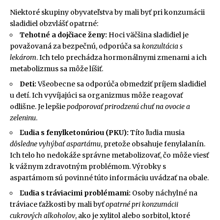
Niektoré skupiny obyvateľstva by mali byť pri konzumácii
sladidiel obzvlášť opatrné:
Tehotné a dojčiace ženy:
Hoci väčšina sladidiel je
považovaná za bezpečnú, odporúča sa
konzultácia s
lekárom
. Ich telo prechádza hormonálnymi zmenami a ich
metabolizmus sa môže líšiť.
Deti:
Všeobecne sa odporúča obmedziť príjem sladidiel
u detí. Ich vyvíjajúci sa organizmus môže reagovať
odlišne. Je lepšie
podporovať prirodzenú chuť na ovocie a
zeleninu
.
Ľudia s fenylketonúriou (PKU):
Títo ľudia musia
dôsledne vyhýbať aspartámu
, pretože obsahuje fenylalanín.
Ich telo ho nedokáže správne metabolizovať, čo môže viesť
k vážnym zdravotným problémom. Výrobky s
aspartámom sú povinné túto informáciu uvádzať na obale.
Ľudia s tráviacimi problémami:
Osoby náchylné na
tráviace ťažkosti by mali byť
opatrné pri konzumácii
cukrových alkoholov
, ako je xylitol alebo sorbitol, ktoré