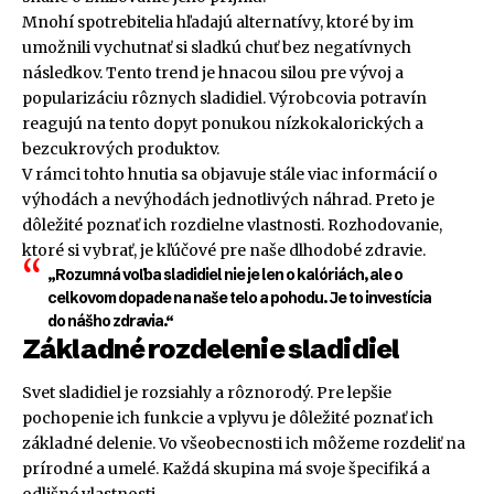
Mnohí spotrebitelia hľadajú alternatívy, ktoré by im
umožnili vychutnať si sladkú chuť bez negatívnych
následkov. Tento trend je hnacou silou pre vývoj a
popularizáciu rôznych sladidiel. Výrobcovia potravín
reagujú na tento dopyt ponukou nízkokalorických a
bezcukrových produktov.
V rámci tohto hnutia sa objavuje stále viac informácií o
výhodách a nevýhodách jednotlivých náhrad. Preto je
dôležité poznať ich rozdielne vlastnosti. Rozhodovanie,
ktoré si vybrať, je kľúčové pre naše dlhodobé zdravie.
„Rozumná voľba sladidiel nie je len o kalóriách, ale o
celkovom dopade na naše telo a pohodu. Je to investícia
do nášho zdravia.“
Základné rozdelenie sladidiel
Svet sladidiel je rozsiahly a rôznorodý. Pre lepšie
pochopenie ich funkcie a vplyvu je dôležité poznať ich
základné delenie. Vo všeobecnosti ich môžeme rozdeliť na
prírodné a umelé. Každá skupina má svoje špecifiká a
odlišné vlastnosti.