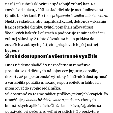
narúšajú zubnú sklovinu a spôsobujú zubný kaz. Na
rozdiel od cukru, väčšina sladidiel nie je metabolizovaná
týmito baktériami. Preto
neprispievajú k vzniku zubného kazu
.
Niektoré sladidlá, ako napríklad xylitol, dokonca vykazujú
kariostatické účinky
. Xylitol pomáha znižovať rast
škodlivých baktérií v ústach a podporuje remineralizáciu
zubnej skloviny. Z tohto dôvodu sa často pridáva do
žuvačiek a zubných pást, čím prispieva k lepšej ústnej
hygiene.
Široká dostupnosť a všestranné využitie
Dnes nájdeme sladidlá v nespočetnom množstve
produktov. Od diétnych nápojov, cez jogurty, cereálie,
dezerty až po pekárenské výrobky. Ich
široká dostupnosť
a variabilita použitia umožňuje spotrebiteľom ľahko ich
integrovať do svojho jedálnička.
Sú dostupné vo forme tabliet, práškov, tekutých kvapiek, čo
umožňuje
jednoduché dávkovanie a použitie
v rôznych
kulinárskych aplikáciách. Či už sladia kávu, čaj, alebo sa
používajú pri pečení, sú veľmi praktické. To poskytuje