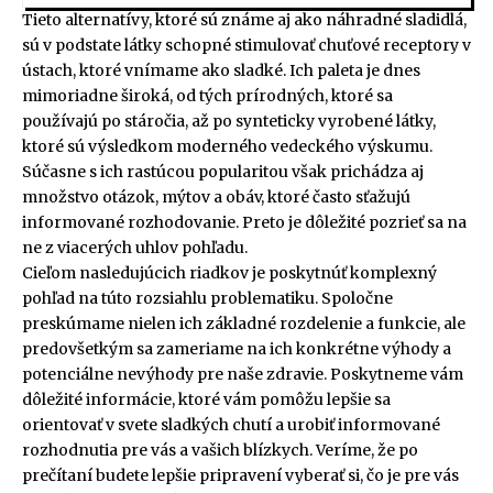
Tieto alternatívy, ktoré sú známe aj ako náhradné sladidlá,
sú v podstate látky schopné stimulovať chuťové receptory v
ústach, ktoré vnímame ako sladké. Ich paleta je dnes
mimoriadne široká, od tých prírodných, ktoré sa
používajú po stáročia, až po synteticky vyrobené látky,
ktoré sú výsledkom moderného vedeckého výskumu.
Súčasne s ich rastúcou popularitou však prichádza aj
množstvo otázok, mýtov a obáv, ktoré často sťažujú
informované rozhodovanie. Preto je dôležité pozrieť sa na
ne z viacerých uhlov pohľadu.
Cieľom nasledujúcich riadkov je poskytnúť komplexný
pohľad na túto rozsiahlu problematiku. Spoločne
preskúmame nielen ich základné rozdelenie a funkcie, ale
predovšetkým sa zameriame na ich konkrétne výhody a
potenciálne nevýhody pre naše zdravie. Poskytneme vám
dôležité informácie, ktoré vám pomôžu lepšie sa
orientovať v svete sladkých chutí a urobiť informované
rozhodnutia pre vás a vašich blízkych. Veríme, že po
prečítaní budete lepšie pripravení vyberať si, čo je pre vás