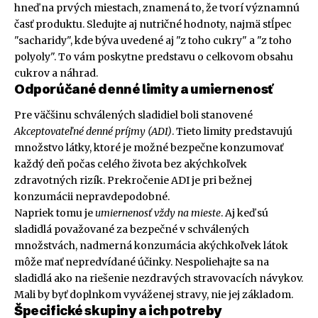
hneď na prvých miestach, znamená to, že tvorí významnú
časť produktu. Sledujte aj nutričné hodnoty, najmä stĺpec
"sacharidy", kde býva uvedené aj "z toho cukry" a "z toho
polyoly". To vám poskytne predstavu o celkovom obsahu
cukrov a náhrad.
Odporúčané denné limity a umiernenosť
Pre väčšinu schválených sladidiel boli stanovené
Akceptovateľné denné príjmy (ADI)
. Tieto limity predstavujú
množstvo látky, ktoré je možné bezpečne konzumovať
každý deň počas celého života bez akýchkoľvek
zdravotných rizík. Prekročenie ADI je pri bežnej
konzumácii nepravdepodobné.
Napriek tomu je
umiernenosť vždy na mieste
. Aj keď sú
sladidlá považované za bezpečné v schválených
množstvách, nadmerná konzumácia akýchkoľvek látok
môže mať nepredvídané účinky. Nespoliehajte sa na
sladidlá ako na riešenie nezdravých stravovacích návykov.
Mali by byť doplnkom vyváženej stravy, nie jej základom.
Špecifické skupiny a ich potreby