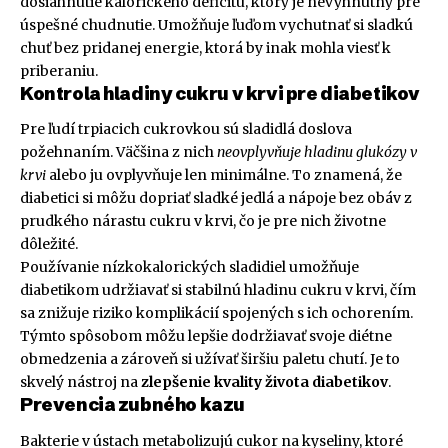
dosiahnutie kalorického deficitu, ktorý je nevyhnutný pre
úspešné chudnutie. Umožňuje ľuďom vychutnať si sladkú
chuť bez pridanej energie, ktorá by inak mohla viesť k
priberaniu.
Kontrola hladiny cukru v krvi pre diabetikov
Pre ľudí trpiacich cukrovkou sú sladidlá doslova
požehnaním. Väčšina z nich
neovplyvňuje hladinu glukózy v
krvi
alebo ju ovplyvňuje len minimálne. To znamená, že
diabetici si môžu dopriať sladké jedlá a nápoje bez obáv z
prudkého nárastu cukru v krvi, čo je pre nich životne
dôležité.
Používanie nízkokalorických sladidiel umožňuje
diabetikom udržiavať si stabilnú hladinu cukru v krvi, čím
sa znižuje riziko komplikácií spojených s ich ochorením.
Týmto spôsobom môžu lepšie dodržiavať svoje diétne
obmedzenia a zároveň si užívať širšiu paletu chutí. Je to
skvelý nástroj na
zlepšenie kvality života diabetikov
.
Prevencia zubného kazu
Bakterie v ústach metabolizujú cukor na kyseliny, ktoré