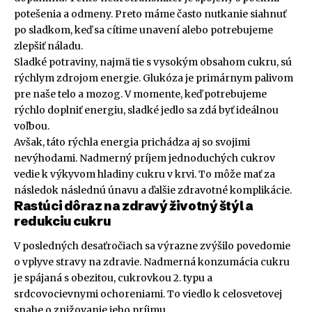
potešenia a odmeny. Preto máme často nutkanie siahnuť
po sladkom, keď sa cítime unavení alebo potrebujeme
zlepšiť náladu.
Sladké potraviny, najmä tie s vysokým obsahom cukru, sú
rýchlym zdrojom energie. Glukóza je primárnym palivom
pre naše telo a mozog. V momente, keď potrebujeme
rýchlo doplniť energiu, sladké jedlo sa zdá byť ideálnou
voľbou.
Avšak, táto rýchla energia prichádza aj so svojimi
nevýhodami. Nadmerný príjem jednoduchých cukrov
vedie k výkyvom hladiny cukru v krvi. To môže mať za
následok následnú únavu a ďalšie zdravotné komplikácie.
Rastúci dôraz na zdravý životný štýl a
redukciu cukru
V posledných desaťročiach sa výrazne zvýšilo povedomie
o vplyve stravy na zdravie. Nadmerná konzumácia cukru
je spájaná s obezitou, cukrovkou 2. typu a
srdcovocievnymi ochoreniami. To viedlo k celosvetovej
snahe o znižovanie jeho príjmu.