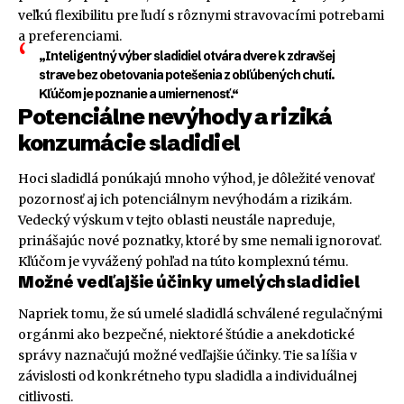
veľkú flexibilitu pre ľudí s rôznymi stravovacími potrebami
a preferenciami.
„Inteligentný výber sladidiel otvára dvere k zdravšej
strave bez obetovania potešenia z obľúbených chutí.
Kľúčom je poznanie a umiernenosť.“
Potenciálne nevýhody a riziká
konzumácie sladidiel
Hoci sladidlá ponúkajú mnoho výhod, je dôležité venovať
pozornosť aj ich potenciálnym nevýhodám a rizikám.
Vedecký výskum v tejto oblasti neustále napreduje,
prinášajúc nové poznatky, ktoré by sme nemali ignorovať.
Kľúčom je vyvážený pohľad na túto komplexnú tému.
Možné vedľajšie účinky umelých sladidiel
Napriek tomu, že sú umelé sladidlá schválené regulačnými
orgánmi ako bezpečné, niektoré štúdie a anekdotické
správy naznačujú možné vedľajšie účinky. Tie sa líšia v
závislosti od konkrétneho typu sladidla a individuálnej
citlivosti.