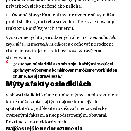
prívarkoch alebo pečené ako príloha.
Ovocné šťavy:
Koncentrované ovocné šťavy môžu
pridať sladkosť, no treba si uvedomiť, že stále obsahujú
fruktózu. Používajte ich s mierou.
Využívanie týchto prirodzených alternatív
pomáha telu
zvyknúť si na miernejšiu sladkosť
a oceňovať prirodzené
chute potravín. Je to krok k celkovo zdravšiemu
stravovaniu.
„V kuchyni sú sladidlá ako nástroje – každý má svoj účel.
Správnym výberom a kombinovaním môžeme tvoriť nielen
chutné, ale aj zdravé jedlá.“
Mýty a fakty o sladidlách
V oblasti sladidiel koluje mnoho mýtov a nedorozumení,
ktoré môžu zmiasť aj tých najuvedomelejších
spotrebiteľov. Je dôležité rozlišovať medzi vedecky
overenými faktami a neopodstatnenými obavami.
Pozrime sa na niektoré z nich.
Najčastejšie nedorozumenia