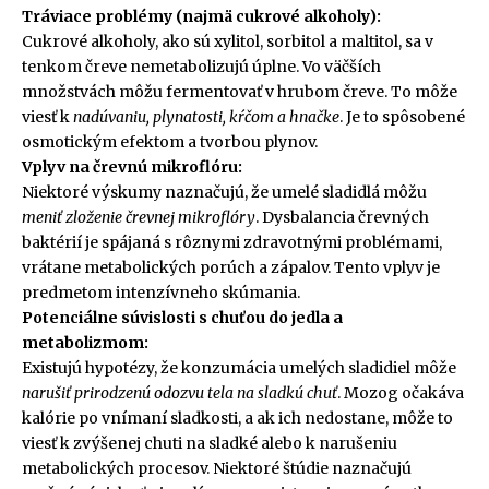
Tráviace problémy (najmä cukrové alkoholy):
Cukrové alkoholy, ako sú xylitol, sorbitol a maltitol, sa v
tenkom čreve nemetabolizujú úplne. Vo väčších
množstvách môžu fermentovať v hrubom čreve. To môže
viesť k
nadúvaniu, plynatosti, kŕčom a hnačke
. Je to spôsobené
osmotickým efektom a tvorbou plynov.
Vplyv na črevnú mikroflóru:
Niektoré výskumy naznačujú, že umelé sladidlá môžu
meniť zloženie črevnej mikroflóry
. Dysbalancia črevných
baktérií je spájaná s rôznymi zdravotnými problémami,
vrátane metabolických porúch a zápalov. Tento vplyv je
predmetom intenzívneho skúmania.
Potenciálne súvislosti s chuťou do jedla a
metabolizmom:
Existujú hypotézy, že konzumácia umelých sladidiel môže
narušiť prirodzenú odozvu tela na sladkú chuť
. Mozog očakáva
kalórie po vnímaní sladkosti, a ak ich nedostane, môže to
viesť k zvýšenej chuti na sladké alebo k narušeniu
metabolických procesov. Niektoré štúdie naznačujú