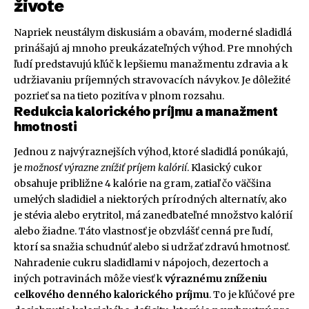
živote
Napriek neustálym diskusiám a obavám, moderné sladidlá
prinášajú aj mnoho preukázateľných výhod. Pre mnohých
ľudí predstavujú kľúč k lepšiemu manažmentu zdravia a k
udržiavaniu príjemných stravovacích návykov. Je dôležité
pozrieť sa na tieto pozitíva v plnom rozsahu.
Redukcia kalorického príjmu a manažment
hmotnosti
Jednou z najvýraznejších výhod, ktoré sladidlá ponúkajú,
je
možnosť výrazne znížiť príjem kalórií
. Klasický cukor
obsahuje približne 4 kalórie na gram, zatiaľ čo väčšina
umelých sladidiel a niektorých prírodných alternatív, ako
je stévia alebo erytritol, má zanedbateľné množstvo kalórií
alebo žiadne. Táto vlastnosť je obzvlášť cenná pre ľudí,
ktorí sa snažia schudnúť alebo si udržať zdravú hmotnosť.
Nahradenie cukru sladidlami v nápojoch, dezertoch a
iných potravinách môže viesť k
výraznému zníženiu
celkového denného kalorického príjmu
. To je kľúčové pre