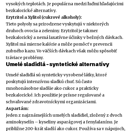
vysokých teplotách. Je populárna medzi ľuďmi hľadajúcimi
bezkalorické alternatívy.
Erytritol a Xylitol (cukrové alkoholy):
Tieto polyoly sa prirodzene vyskytujú v niektorých
druhoch ovocia a zeleniny. Erytritol je takmer
bezkalorický a nemá laxatívne účinky v bežných dávkach.
Xylitol má mierne kalórie a môže pomôcť v prevencii
zubného kazu. Vo väčších dávkach však môžu spôsobiť
tráviace problémy.
Umelé sladidlá – syntetické alternatívy
Umelé sladidlá sú synteticky vyrobené látky, ktoré
poskytujú intenzívnu sladkú chuť. Sú často
mnohonásobne sladšie ako cukor a prakticky
bezkalorické. Ich použitie je prísne regulované a
schvaľované zdravotníckymi organizáciami.
Aspartám:
Jeden z najznámejších umelých sladidiel, zložený z dvoch
aminokyselín – kyseliny asparágovej a fenylalanínu. Je
približne 200-krát sladší ako cukor. Používa sa v nápojoch,