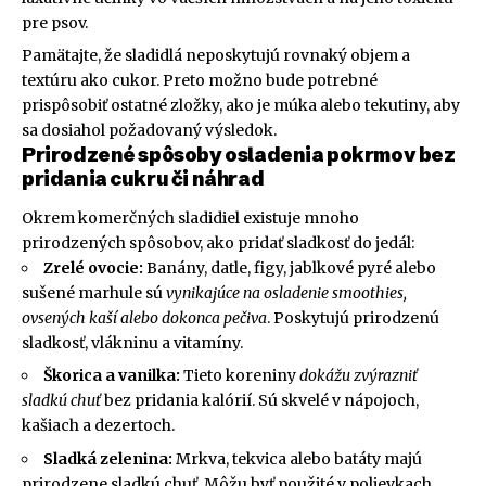
pre psov.
Pamätajte, že sladidlá neposkytujú rovnaký objem a
textúru ako cukor. Preto možno bude potrebné
prispôsobiť ostatné zložky, ako je múka alebo tekutiny, aby
sa dosiahol požadovaný výsledok.
Prirodzené spôsoby osladenia pokrmov bez
pridania cukru či náhrad
Okrem komerčných sladidiel existuje mnoho
prirodzených spôsobov, ako pridať sladkosť do jedál:
Zrelé ovocie:
Banány, datle, figy, jablkové pyré alebo
sušené marhule sú
vynikajúce na osladenie smoothies,
ovsených kaší alebo dokonca pečiva
. Poskytujú prirodzenú
sladkosť, vlákninu a vitamíny.
Škorica a vanilka:
Tieto koreniny
dokážu zvýrazniť
sladkú chuť
bez pridania kalórií. Sú skvelé v nápojoch,
kašiach a dezertoch.
Sladká zelenina:
Mrkva, tekvica alebo batáty majú
prirodzene sladkú chuť. Môžu byť použité v polievkach,