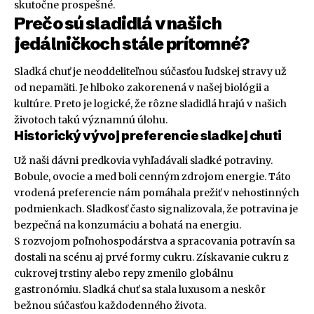
skutočne prospešné.
Prečo sú sladidlá v našich
jedálničkoch stále prítomné?
Sladká chuť je neoddeliteľnou súčasťou ľudskej stravy už
od nepamäti. Je hlboko zakorenená v našej biológii a
kultúre. Preto je logické, že rôzne sladidlá hrajú v našich
životoch takú významnú úlohu.
Historický vývoj preferencie sladkej chuti
Už naši dávni predkovia vyhľadávali sladké potraviny.
Bobule, ovocie a med boli cenným zdrojom energie. Táto
vrodená preferencie nám pomáhala prežiť v nehostinných
podmienkach. Sladkosť často signalizovala, že potravina je
bezpečná na konzumáciu a bohatá na energiu.
S rozvojom poľnohospodárstva a spracovania potravín sa
dostali na scénu aj prvé formy cukru. Získavanie cukru z
cukrovej trstiny alebo repy zmenilo globálnu
gastronómiu. Sladká chuť sa stala luxusom a neskôr
bežnou súčasťou každodenného života.