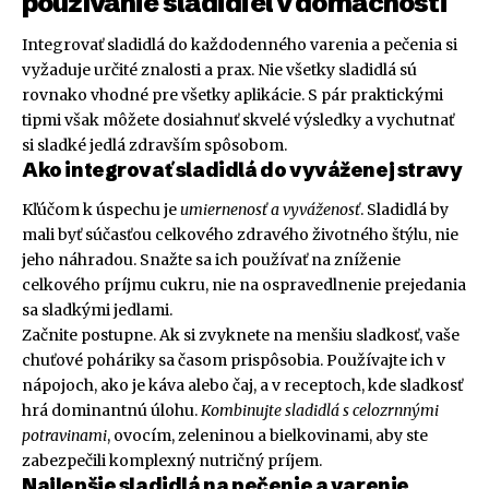
používanie sladidiel v domácnosti
Integrovať sladidlá do každodenného varenia a pečenia si
vyžaduje určité znalosti a prax. Nie všetky sladidlá sú
rovnako vhodné pre všetky aplikácie. S pár praktickými
tipmi však môžete dosiahnuť skvelé výsledky a vychutnať
si sladké jedlá zdravším spôsobom.
Ako integrovať sladidlá do vyváženej stravy
Kľúčom k úspechu je
umiernenosť a vyváženosť
. Sladidlá by
mali byť súčasťou celkového zdravého životného štýlu, nie
jeho náhradou. Snažte sa ich používať na zníženie
celkového príjmu cukru, nie na ospravedlnenie prejedania
sa sladkými jedlami.
Začnite postupne. Ak si zvyknete na menšiu sladkosť, vaše
chuťové poháriky sa časom prispôsobia. Používajte ich v
nápojoch, ako je káva alebo čaj, a v receptoch, kde sladkosť
hrá dominantnú úlohu.
Kombinujte sladidlá s celozrnnými
potravinami
, ovocím, zeleninou a bielkovinami, aby ste
zabezpečili komplexný nutričný príjem.
Najlepšie sladidlá na pečenie a varenie