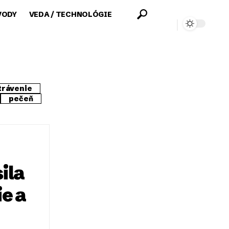
VODY
VEDA / TECHNOLÓGIE
trávenie
pečeň
ila
ie a