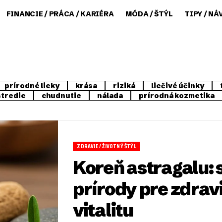
FINANCIE / PRÁCA / KARIÉRA
MÓDA / ŠTÝL
TIPY / NÁ
prírodné lieky
krása
riziká
liečivé účinky
stredie
chudnutie
nálada
prírodná kozmetika
ZDRAVIE / ŽIVOTNÝ ŠTÝL
Koreň astragalu: s
prírody pre zdrav
vitalitu