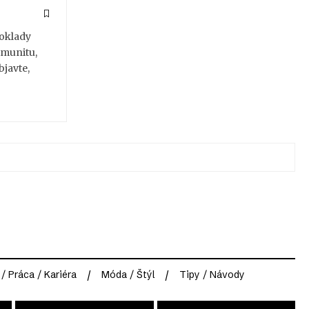
poklady
imunitu,
bjavte,
 / Práca / Kariéra
Móda / Štýl
Tipy / Návody