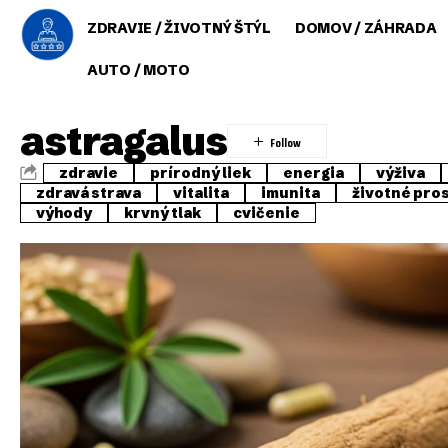
ZDRAVIE / ŽIVOTNÝ ŠTÝL
DOMOV / ZÁHRADA
AUTO / MOTO
astragalus
zdravie
prírodný liek
energia
výživa
zdravá strava
vitalita
imunita
životné pro
výhody
krvný tlak
cvičenie