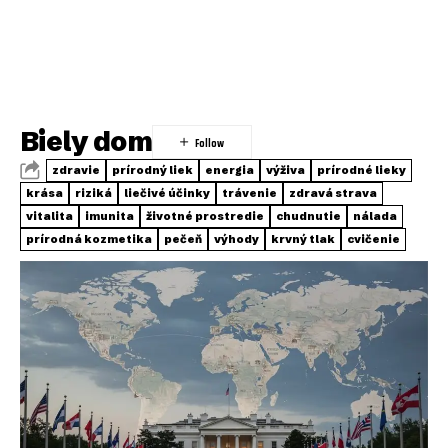
Biely dom
zdravie
prírodný liek
energia
výživa
prírodné lieky
krása
riziká
liečivé účinky
trávenie
zdravá strava
vitalita
imunita
životné prostredie
chudnutie
nálada
prírodná kozmetika
pečeň
výhody
krvný tlak
cvičenie