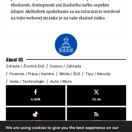
vhodnosti, dostupnosti ani žiadneho iného aspektu
údajov. Akékoľvek spoliehanie sa na informácie uvedené
na tejto webovej stránke je na vaše vlastné riziko.
About US
Zdravie / Životný štýl
Domov / Záhrada
Financie / Práca / Kariéra
Móda / Štýl
Tipy / Návody
Veda / Technológie
Auto / Moto
4.05M
30.4k
4.49M
4.03M
We are using cookies to give you the best experience on our
© 2025 Online-Klub. All Rights Reserved.