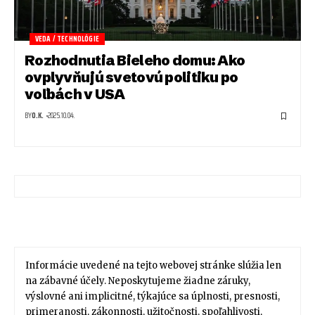
VEDA / TECHNOLÓGIE
Rozhodnutia Bieleho domu: Ako
ovplyvňujú svetovú politiku po
voľbách v USA
BY
O.K.
2025.10.04.
Informácie uvedené na tejto webovej stránke slúžia len
na zábavné účely. Neposkytujeme žiadne záruky,
výslovné ani implicitné, týkajúce sa úplnosti, presnosti,
primeranosti, zákonnosti, užitočnosti, spoľahlivosti,