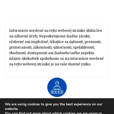
Informácie uvedené na tejto webovej stránke slúžia len
na zábavné účely. Neposkytujeme žiadne záruky,
výslovné ani implicitné, týkajúce sa úplnosti, presnosti,
primeranosti, zákonnosti, užitočnosti, spoľahlivosti,
vhodnosti, dostupnosti ani žiadneho iného aspektu
údajov. Akékoľvek spoliehanie sa na informácie uvedené
na tejto webovej stránke je na vaše vlastné riziko.
About US
We are using cookies to give you the best experience on our
Zdravie / Životný štýl
Domov / Záhrada
website.
Financie / Práca / Kariéra
Móda / Štýl
Tipy / Návody
You can find out more about which cookies we are using or