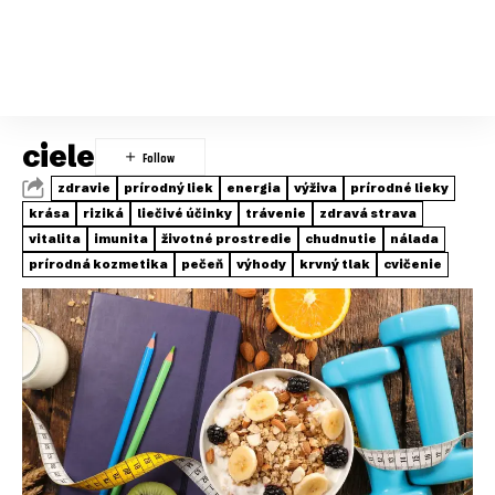
ciele
zdravie
prírodný liek
energia
výživa
prírodné lieky
krása
riziká
liečivé účinky
trávenie
zdravá strava
vitalita
imunita
životné prostredie
chudnutie
nálada
prírodná kozmetika
pečeň
výhody
krvný tlak
cvičenie