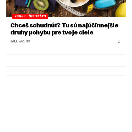
ZDRAVIE / ŽIVOTNÝ ŠTÝL
Chceš schudnúť? Tu sú najúčinnejšie
druhy pohybu pre tvoje ciele
BY
O.K.
2025.10.11.