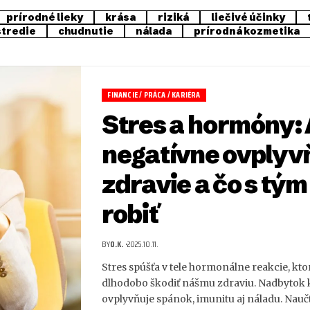
prírodné lieky
krása
riziká
liečivé účinky
stredie
chudnutie
nálada
prírodná kozmetika
FINANCIE / PRÁCA / KARIÉRA
Stres a hormóny:
negatívne ovplyv
zdravie a čo s tým
robiť
BY
O.K.
2025.10.11.
Stres spúšťa v tele hormonálne reakcie, kt
dlhodobo škodiť nášmu zdraviu. Nadbytok 
ovplyvňuje spánok, imunitu aj náladu. Nau