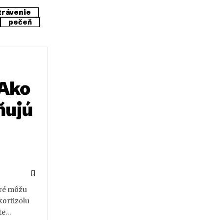
trávenie
pečeň
 Ako
ňujú
oré môžu
kortizolu
čte…