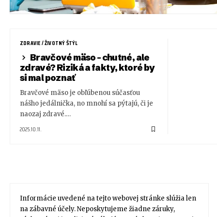
ZDRAVIE / ŽIVOTNÝ ŠTÝL
Bravčové mäso – chutné, ale
zdravé? Riziká a fakty, ktoré by
si mal poznať
Bravčové mäso je obľúbenou súčasťou
nášho jedálnička, no mnohí sa pýtajú, či je
naozaj zdravé.…
2025.10.11.
Informácie uvedené na tejto webovej stránke slúžia len
na zábavné účely. Neposkytujeme žiadne záruky,