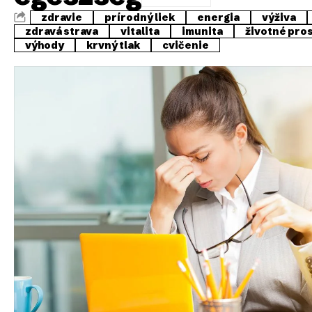
zdravie
prírodný liek
energia
výživa
zdravá strava
vitalita
imunita
životné pro
výhody
krvný tlak
cvičenie