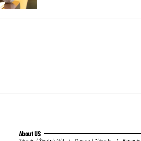
About US
Zdravie / Životný štýl
Domov / Záhrada
Financie