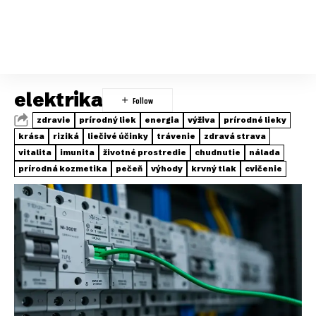
elektrika
zdravie
prírodný liek
energia
výživa
prírodné lieky
krása
riziká
liečivé účinky
trávenie
zdravá strava
vitalita
imunita
životné prostredie
chudnutie
nálada
prírodná kozmetika
pečeň
výhody
krvný tlak
cvičenie