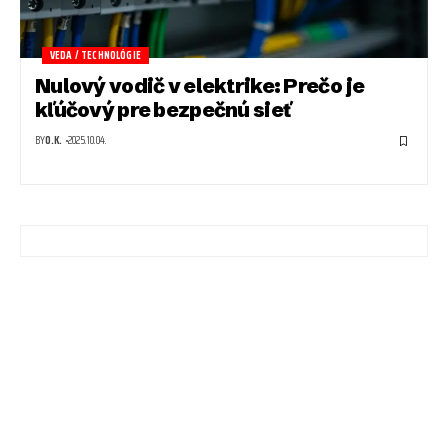
VEDA / TECHNOLÓGIE
Nulový vodič v elektrike: Prečo je
kľúčový pre bezpečnú sieť
BY
O.K.
2025.10.04.