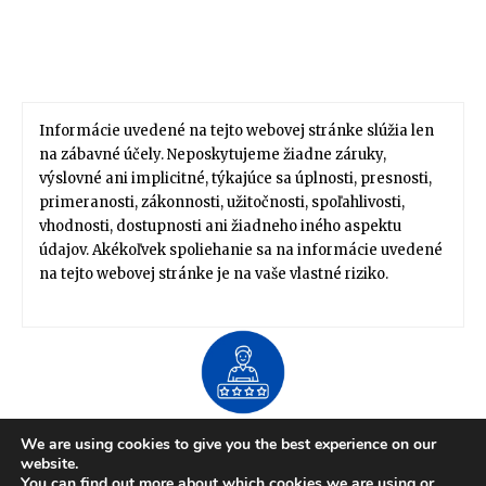
Informácie uvedené na tejto webovej stránke slúžia len
na zábavné účely. Neposkytujeme žiadne záruky,
výslovné ani implicitné, týkajúce sa úplnosti, presnosti,
primeranosti, zákonnosti, užitočnosti, spoľahlivosti,
vhodnosti, dostupnosti ani žiadneho iného aspektu
údajov. Akékoľvek spoliehanie sa na informácie uvedené
na tejto webovej stránke je na vaše vlastné riziko.
About US
We are using cookies to give you the best experience on our
Zdravie / Životný štýl
Domov / Záhrada
website.
Financie / Práca / Kariéra
Móda / Štýl
Tipy / Návody
You can find out more about which cookies we are using or