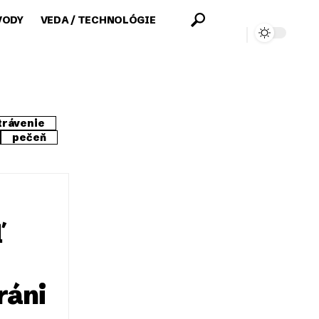
VODY
VEDA / TECHNOLÓGIE
trávenie
pečeň
ľ
ráni