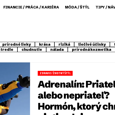
FINANCIE / PRÁCA / KARIÉRA
MÓDA / ŠTÝL
TIPY / NÁ
prírodné lieky
krása
riziká
liečivé účinky
stredie
chudnutie
nálada
prírodná kozmetika
ZDRAVIE / ŽIVOTNÝ ŠTÝL
Adrenalín: Priate
alebo nepriateľ?
Hormón, ktorý ch