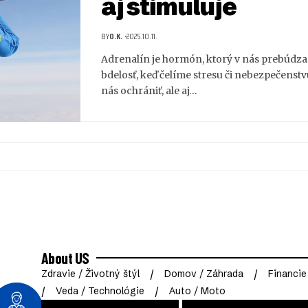
aj stimuluje
BY
O.K.
2025.10.11.
Adrenalín je hormón, ktorý v nás prebúdza s
bdelosť, keď čelíme stresu či nebezpečenst
nás ochrániť, ale aj…
About US
Zdravie / Životný štýl
Domov / Záhrada
Financie
Veda / Technológie
Auto / Moto