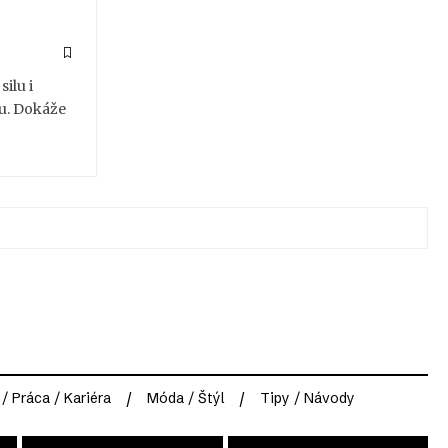
ilu i
vu. Dokáže
 / Práca / Kariéra
Móda / Štýl
Tipy / Návody