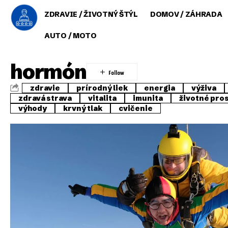
ZDRAVIE / ŽIVOTNÝ ŠTÝL
DOMOV / ZÁHRADA
AUTO / MOTO
hormón
zdravie
prírodný liek
energia
výživa
zdravá strava
vitalita
imunita
životné pro
výhody
krvný tlak
cvičenie