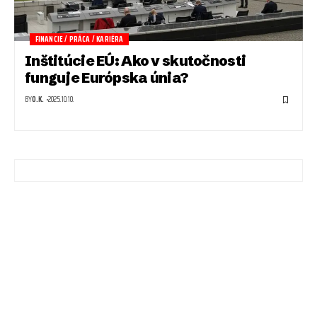
FINANCIE / PRÁCA / KARIÉRA
Inštitúcie EÚ: Ako v skutočnosti
funguje Európska únia?
BY
O.K.
2025.10.10.