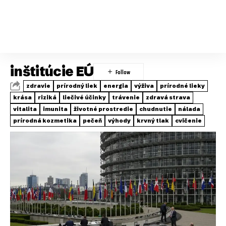
inštitúcie EÚ
zdravie
prírodný liek
energia
výživa
prírodné lieky
krása
riziká
liečivé účinky
trávenie
zdravá strava
vitalita
imunita
životné prostredie
chudnutie
nálada
prírodná kozmetika
pečeň
výhody
krvný tlak
cvičenie