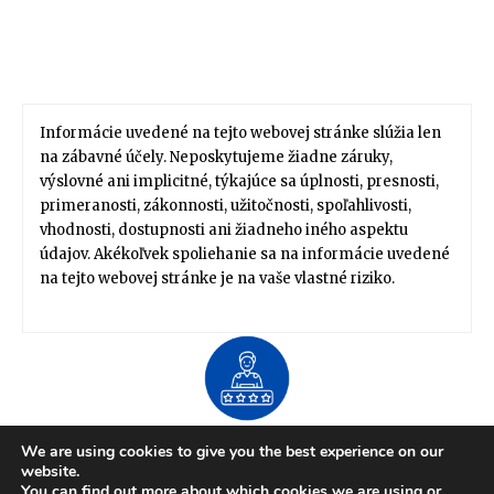
Informácie uvedené na tejto webovej stránke slúžia len
na zábavné účely. Neposkytujeme žiadne záruky,
výslovné ani implicitné, týkajúce sa úplnosti, presnosti,
primeranosti, zákonnosti, užitočnosti, spoľahlivosti,
vhodnosti, dostupnosti ani žiadneho iného aspektu
údajov. Akékoľvek spoliehanie sa na informácie uvedené
na tejto webovej stránke je na vaše vlastné riziko.
About US
We are using cookies to give you the best experience on our
Zdravie / Životný štýl
Domov / Záhrada
website.
Financie / Práca / Kariéra
Móda / Štýl
Tipy / Návody
You can find out more about which cookies we are using or