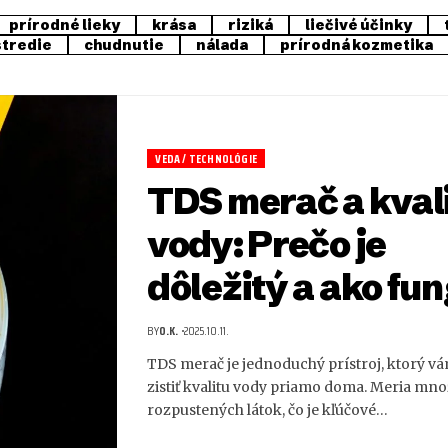
prírodné lieky
krása
riziká
liečivé účinky
stredie
chudnutie
nálada
prírodná kozmetika
VEDA / TECHNOLÓGIE
TDS merač a kval
vody: Prečo je
dôležitý a ako fu
BY
O.K.
2025.10.11.
TDS merač je jednoduchý prístroj, ktorý 
zistiť kvalitu vody priamo doma. Meria mn
rozpustených látok, čo je kľúčové…