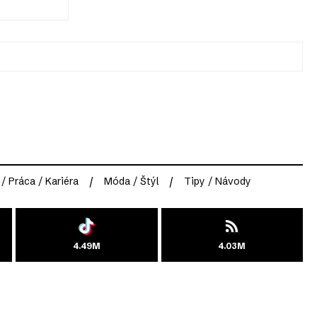
 / Práca / Kariéra
Móda / Štýl
Tipy / Návody
4.49M
4.03M