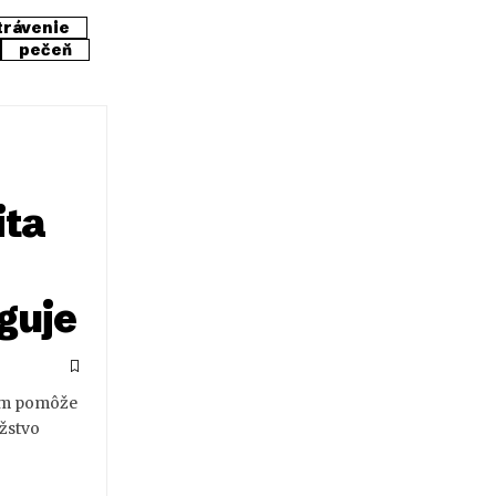
trávenie
pečeň
ita
nguje
vám pomôže
ožstvo