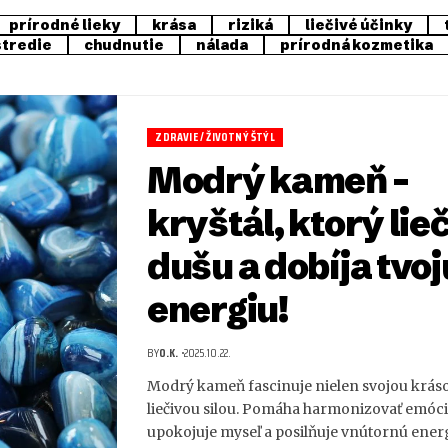
prírodné lieky
krása
riziká
liečivé účinky
stredie
chudnutie
nálada
prírodná kozmetika
ZDRAVIE / ŽIVOTNÝ ŠTÝL
Modrý kameň –
kryštál, ktorý lieč
dušu a dobíja tvoj
energiu!
BY
O.K.
2025.10.22.
Modrý kameň fascinuje nielen svojou krásou
liečivou silou. Pomáha harmonizovať emóci
upokojuje myseľ a posilňuje vnútornú ener