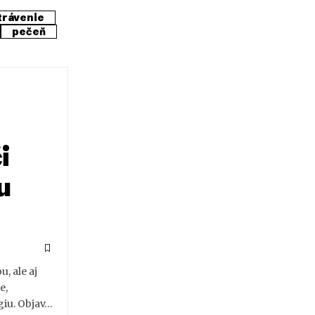
trávenie
pečeň
i
u
, ale aj
e,
giu. Objav…