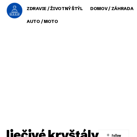
ZDRAVIE / ŽIVOTNÝ ŠTÝL
DOMOV / ZÁHRADA
AUTO / MOTO
liečivé kryštály