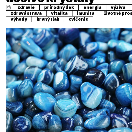
zdravie
prírodný liek
energia
výživa
zdravá strava
vitalita
imunita
životné pro
výhody
krvný tlak
cvičenie