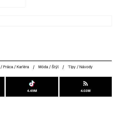
 / Práca / Kariéra
Móda / Štýl
Tipy / Návody
4.49M
4.03M