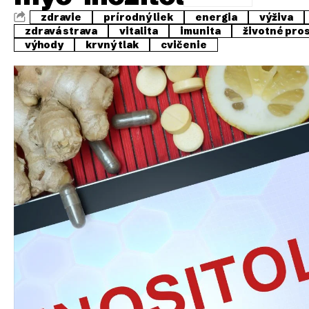
zdravie
prírodný liek
energia
výživa
zdravá strava
vitalita
imunita
životné pro
výhody
krvný tlak
cvičenie