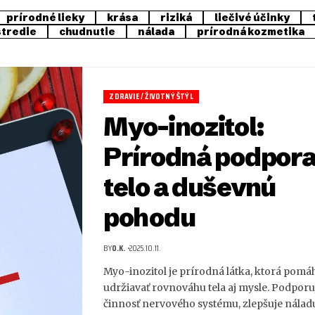
prírodné lieky
krása
riziká
liečivé účinky
stredie
chudnutie
nálada
prírodná kozmetika
ZDRAVIE / ŽIVOTNÝ ŠTÝL
Myo-inozitol:
Prírodná podpora
telo a duševnú
pohodu
BY
O.K.
2025.10.11.
Myo-inozitol je prírodná látka, ktorá pomá
udržiavať rovnováhu tela aj mysle. Podpor
činnosť nervového systému, zlepšuje nála