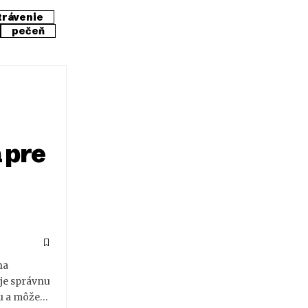
trávenie
pečeň
 pre
ha
uje správnu
du a môže…