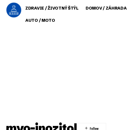
ZDRAVIE / ŽIVOTNÝ ŠTÝL
DOMOV / ZÁHRADA
AUTO / MOTO
myo-inozitol