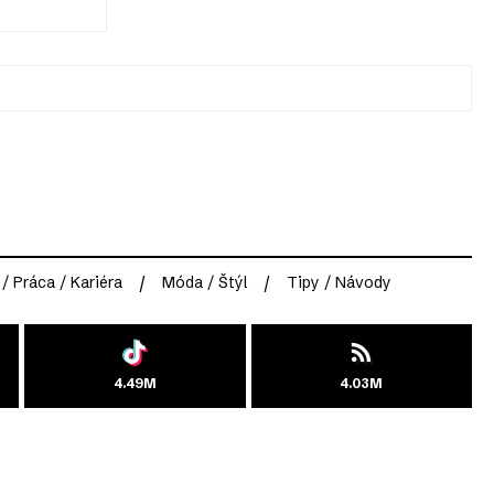
 / Práca / Kariéra
Móda / Štýl
Tipy / Návody
4.49M
4.03M