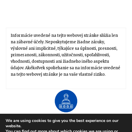
Informácie uvedené na tejto webovej stránke slúžia len
na zábavné účely. Neposkytujeme žiadne záruky,
výslovné ani implicitné, týkajúce sa úplnosti, presnosti,
primeranosti, zákonnosti, užitočnosti, spoľahlivosti,
vhodnosti, dostupnosti ani žiadneho iného aspektu
údajov. Akékoľvek spoliehanie sa na informácie uvedené
na tejto webovej stránke je na vaše vlastné riziko.
About US
We are using cookies to give you the best experience on our
Zdravie / Životný štýl
Domov / Záhrada
website.
Financie / Práca / Kariéra
Móda / Štýl
Tipy / Návody
You can find out more about which cookies we are using or