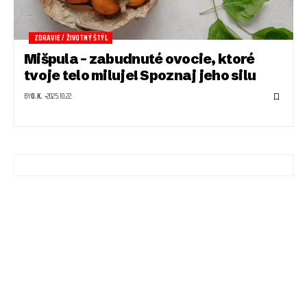
ZDRAVIE / ŽIVOTNÝ ŠTÝL
Mišpula – zabudnuté ovocie, ktoré
tvoje telo miluje! Spoznaj jeho silu
BY
O.K.
2025.10.22.