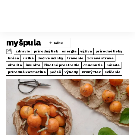
myšpula
zdravie
prírodný liek
energia
výživa
prírodné lieky
krása
riziká
liečivé účinky
trávenie
zdravá strava
vitalita
imunita
životné prostredie
chudnutie
nálada
prírodná kozmetika
pečeň
výhody
krvný tlak
cvičenie