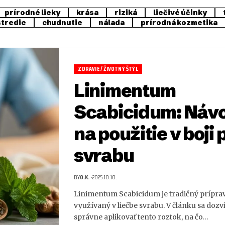
prírodné lieky
krása
riziká
liečivé účinky
stredie
chudnutie
nálada
prírodná kozmetika
ZDRAVIE / ŽIVOTNÝ ŠTÝL
Linimentum
Scabicidum: Náv
na použitie v boji 
svrabu
BY
O.K.
2025.10.10.
Linimentum Scabicidum je tradičný prípra
využívaný v liečbe svrabu. V článku sa dozvi
správne aplikovať tento roztok, na čo…