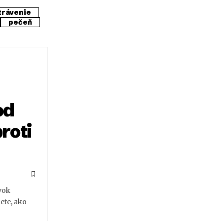
trávenie
pečeň
od
proti
vok
ete, ako