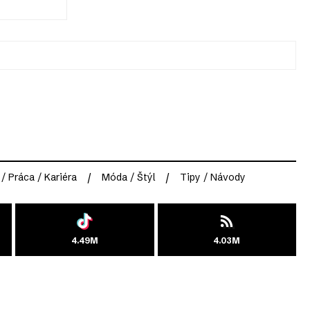
 / Práca / Kariéra
Móda / Štýl
Tipy / Návody
4.49M
4.03M