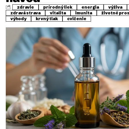
zdravie
prírodný liek
energia
výživa
zdravá strava
vitalita
imunita
životné pro
výhody
krvný tlak
cvičenie