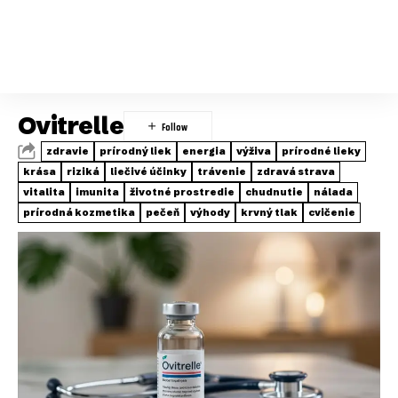
Ovitrelle
zdravie
prírodný liek
energia
výživa
prírodné lieky
krása
riziká
liečivé účinky
trávenie
zdravá strava
vitalita
imunita
životné prostredie
chudnutie
nálada
prírodná kozmetika
pečeň
výhody
krvný tlak
cvičenie