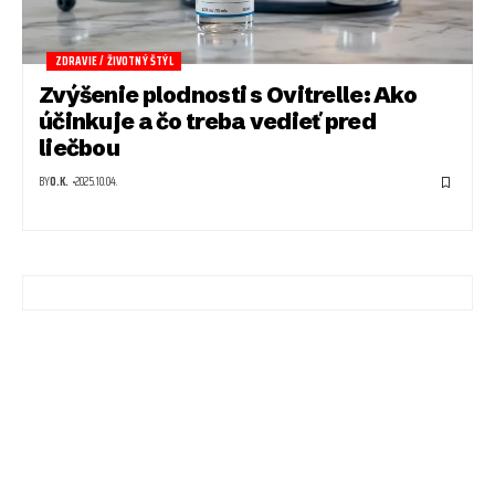
ZDRAVIE / ŽIVOTNÝ ŠTÝL
Zvýšenie plodnosti s Ovitrelle: Ako
účinkuje a čo treba vedieť pred
liečbou
BY
O.K.
2025.10.04.