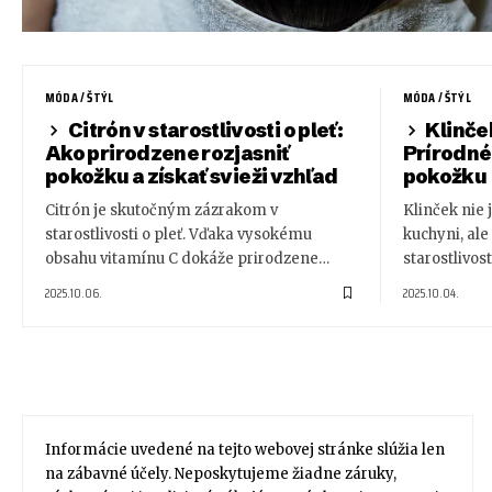
MÓDA / ŠTÝL
MÓDA / ŠTÝL
Citrón v starostlivosti o pleť:
Klinček
Ako prirodzene rozjasniť
Prírodné 
pokožku a získať svieži vzhľad
pokožku
Citrón je skutočným zázrakom v
Klinček nie 
starostlivosti o pleť. Vďaka vysokému
kuchyni, ale
obsahu vitamínu C dokáže prirodzene…
starostlivost
2025.10.06.
2025.10.04.
Informácie uvedené na tejto webovej stránke slúžia len
na zábavné účely. Neposkytujeme žiadne záruky,