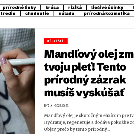
prírodné lieky
krása
riziká
liečivé účinky
stredie
chudnutie
nálada
prírodná kozmetika
MÓDA / ŠTÝL
Mandľový olej zm
tvoju pleť! Tento
prírodný zázrak
musíš vyskúšať
BY
O.K.
2025.10.22.
Mandľový olej je skutočným elixírom pre tvo
Hydratuje, regeneruje a dodáva pokožke zd
Objav, prečo by tento prírodný…