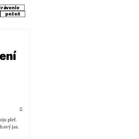
trávenie
pečeň
ení
ju pleť.
ravý jas.