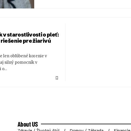
 v starostlivosti o pleť:
riešenie pre žiarivú
je len obľúbené korenie v
 aj silný pomocník v
i o…
About US
Zdravie / Životný štýl
Domov / Záhrada
Financie