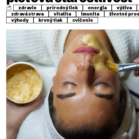
zdravie
prírodný liek
energia
výživa
zdravá strava
vitalita
imunita
životné pro
výhody
krvný tlak
cvičenie