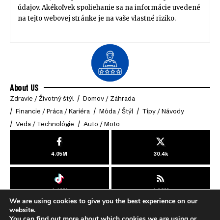
údajov. Akékoľvek spoliehanie sa na informácie uvedené
na tejto webovej stránke je na vaše vlastné riziko.
About US
Zdravie / Životný štýl
Domov / Záhrada
Financie / Práca / Kariéra
Móda / Štýl
Tipy / Návody
Veda / Technológie
Auto / Moto
4.05M
30.4k
4.49M
4.03M
We are using cookies to give you the best experience on our
© 2025 Online-Klub. All Rights Reserved.
website.
You can find out more about which cookies we are using or