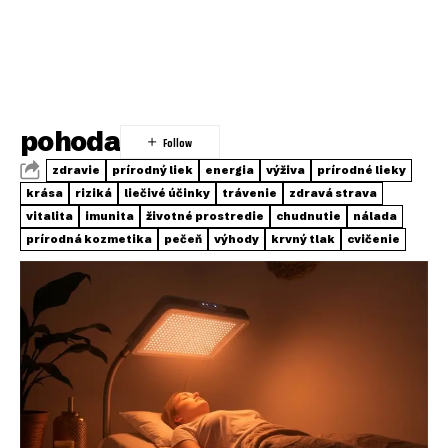
pohoda
zdravie
prírodný liek
energia
výživa
prírodné lieky
krása
riziká
liečivé účinky
trávenie
zdravá strava
vitalita
imunita
životné prostredie
chudnutie
nálada
prírodná kozmetika
pečeň
výhody
krvný tlak
cvičenie