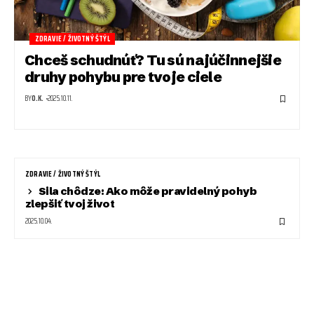
ZDRAVIE / ŽIVOTNÝ ŠTÝL
Chceš schudnúť? Tu sú najúčinnejšie
druhy pohybu pre tvoje ciele
BY
O.K.
2025.10.11.
ZDRAVIE / ŽIVOTNÝ ŠTÝL
Sila chôdze: Ako môže pravidelný pohyb
zlepšiť tvoj život
2025.10.04.