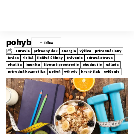
pohyb
zdravie
prírodný liek
energia
výživa
prírodné lieky
krása
riziká
liečivé účinky
trávenie
zdravá strava
vitalita
imunita
životné prostredie
chudnutie
nálada
prírodná kozmetika
pečeň
výhody
krvný tlak
cvičenie