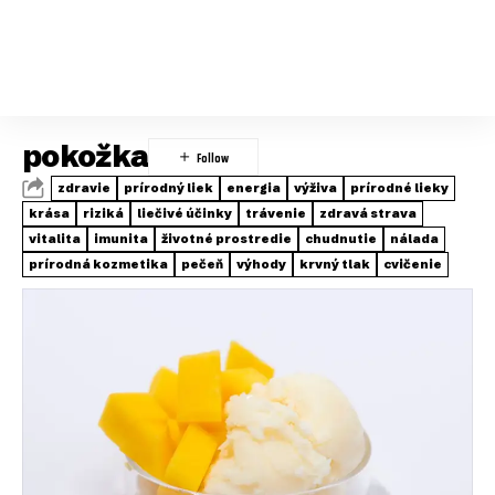
pokožka
zdravie
prírodný liek
energia
výživa
prírodné lieky
krása
riziká
liečivé účinky
trávenie
zdravá strava
vitalita
imunita
životné prostredie
chudnutie
nálada
prírodná kozmetika
pečeň
výhody
krvný tlak
cvičenie