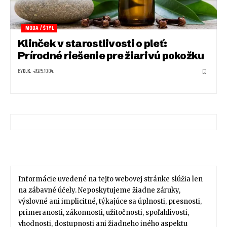
MÓDA / ŠTÝL
Klinček v starostlivosti o pleť:
Prírodné riešenie pre žiarivú pokožku
BY
O.K.
2025.10.04.
Informácie uvedené na tejto webovej stránke slúžia len
na zábavné účely. Neposkytujeme žiadne záruky,
výslovné ani implicitné, týkajúce sa úplnosti, presnosti,
primeranosti, zákonnosti, užitočnosti, spoľahlivosti,
vhodnosti, dostupnosti ani žiadneho iného aspektu