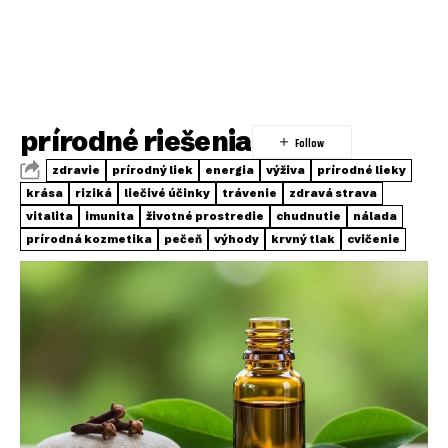
prírodné riešenia
zdravie
prírodný liek
energia
výživa
prírodné lieky
krása
riziká
liečivé účinky
trávenie
zdravá strava
vitalita
imunita
životné prostredie
chudnutie
nálada
prírodná kozmetika
pečeň
výhody
krvný tlak
cvičenie