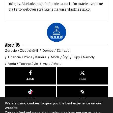
údajov. Akékoľvek spoliehanie sa na informácie uvedené
na tejto webovej stránke je na vaše vlastné riziko.
About US
Zdravie / Životný štýl
Domov / Záhrada
Financie / Práca / Kariéra
Móda / Štýl
Tipy / Návody
Veda / Technológie
Auto / Moto
4.05M
30.4k
4.49M
4.03M
We are using cookies to give you the best experience on our
© 2025 Online-Klub. All Rights Reserved.
website.
You can find out more about which cookies we are using or