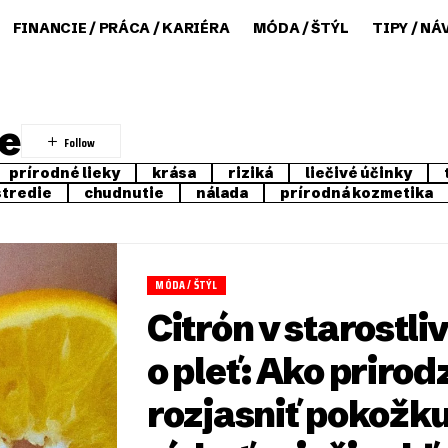
FINANCIE / PRÁCA / KARIÉRA
MÓDA / ŠTÝL
TIPY / NÁ
ie
prírodné lieky
krása
riziká
liečivé účinky
stredie
chudnutie
nálada
prírodná kozmetika
MÓDA / ŠTÝL
Citrón v starostliv
o pleť: Ako priro
rozjasniť pokožku