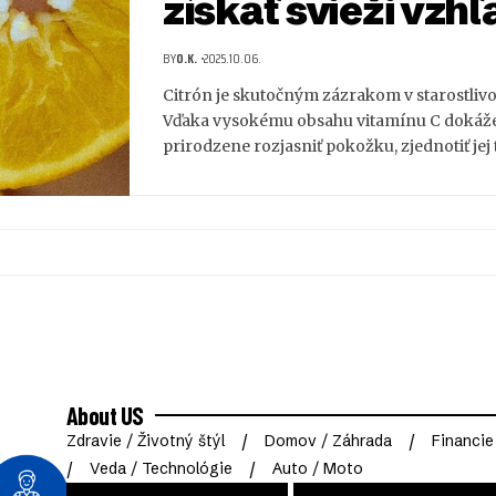
získať svieži vzhľ
BY
O.K.
2025.10.06.
Citrón je skutočným zázrakom v starostlivost
Vďaka vysokému obsahu vitamínu C dokáž
prirodzene rozjasniť pokožku, zjednotiť jej
About US
Zdravie / Životný štýl
Domov / Záhrada
Financie
Veda / Technológie
Auto / Moto