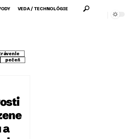
VODY
VEDA / TECHNOLÓGIE
trávenie
pečeň
osti
dzene
 a