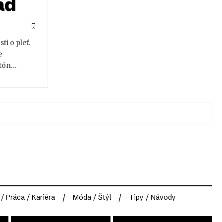
ad
i o pleť.
e
 tón…
 / Práca / Kariéra
Móda / Štýl
Tipy / Návody