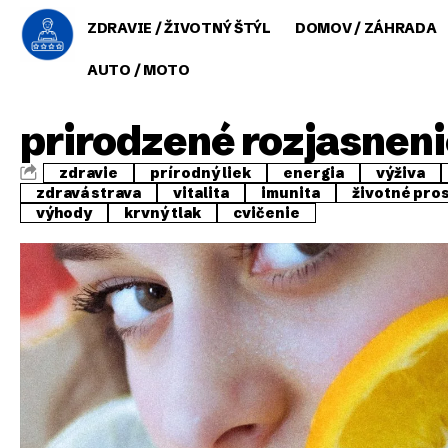
ZDRAVIE / ŽIVOTNÝ ŠTÝL
DOMOV / ZÁHRADA
AUTO / MOTO
prirodzené rozjasnen
zdravie
prírodný liek
energia
výživa
zdravá strava
vitalita
imunita
životné pro
výhody
krvný tlak
cvičenie