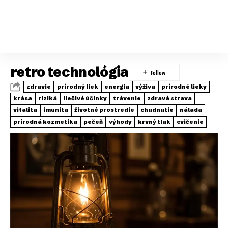
retro technológia
zdravie
prírodný liek
energia
výživa
prírodné lieky
krása
riziká
liečivé účinky
trávenie
zdravá strava
vitalita
imunita
životné prostredie
chudnutie
nálada
prírodná kozmetika
pečeň
výhody
krvný tlak
cvičenie