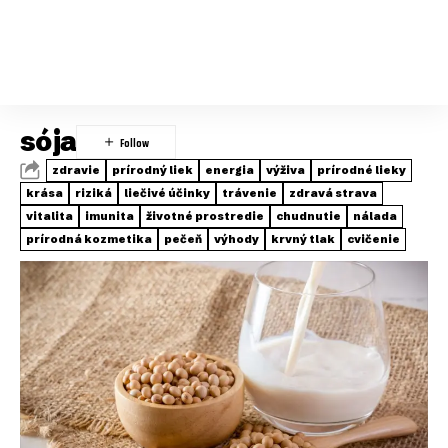
sója
zdravie
prírodný liek
energia
výživa
prírodné lieky
krása
riziká
liečivé účinky
trávenie
zdravá strava
vitalita
imunita
životné prostredie
chudnutie
nálada
prírodná kozmetika
pečeň
výhody
krvný tlak
cvičenie