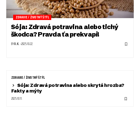
ZDRAVIE / ŽIVOTNÝ ŠTÝL
Sója: Zdravá potravina alebo tichý
škodca? Pravda ťa prekvapí!
BY
O.K.
2025.10.22.
ZDRAVIE / ŽIVOTNÝ ŠTÝL
Sója: Zdravá potravina alebo skrytá hrozba?
Fakty a mýty
2025.10.11.