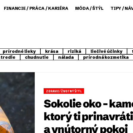
FINANCIE / PRÁCA / KARIÉRA
MÓDA / ŠTÝL
TIPY / NÁ
prírodné lieky
krása
riziká
liečivé účinky
stredie
chudnutie
nálada
prírodná kozmetika
ZDRAVIE / ŽIVOTNÝ ŠTÝL
Sokolie oko – kam
ktorý ti prinavráti
a vnútorný pokoj