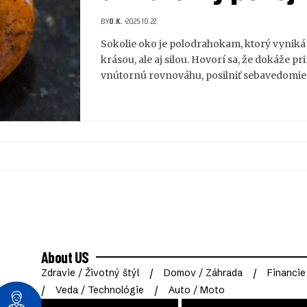
BY
O.K.
2025.10.22.
Sokolie oko je polodrahokam, ktorý vyniká
krásou, ale aj silou. Hovorí sa, že dokáže pr
vnútornú rovnováhu, posilniť sebavedomi
About US
Zdravie / Životný štýl
Domov / Záhrada
Financie
Veda / Technológie
Auto / Moto