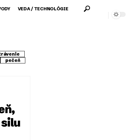
VODY
VEDA / TECHNOLÓGIE
trávenie
pečeň
eň,
 silu