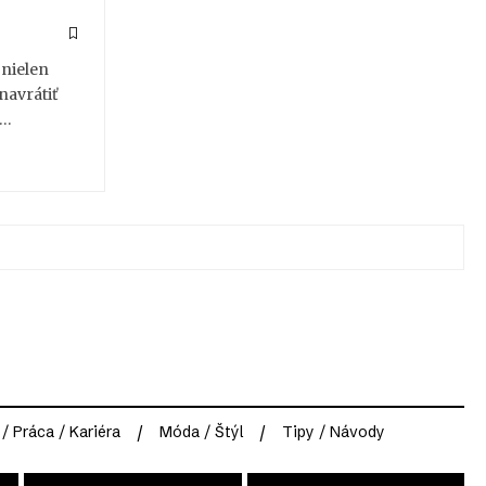
 nielen
inavrátiť
e…
 / Práca / Kariéra
Móda / Štýl
Tipy / Návody