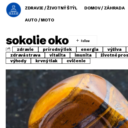
ZDRAVIE / ŽIVOTNÝ ŠTÝL
DOMOV / ZÁHRADA
AUTO / MOTO
sokolie oko
zdravie
prírodný liek
energia
výživa
zdravá strava
vitalita
imunita
životné pro
výhody
krvný tlak
cvičenie