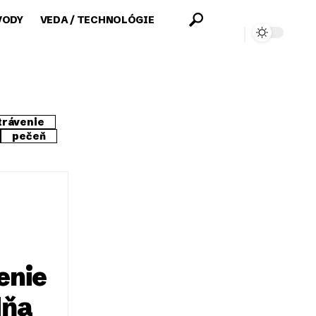
VODY
VEDA / TECHNOLÓGIE
trávenie
pečeň
enie
dňa