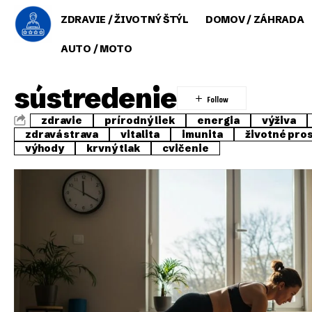
ZDRAVIE / ŽIVOTNÝ ŠTÝL
DOMOV / ZÁHRADA
AUTO / MOTO
sústredenie
zdravie
prírodný liek
energia
výživa
zdravá strava
vitalita
imunita
životné pro
výhody
krvný tlak
cvičenie