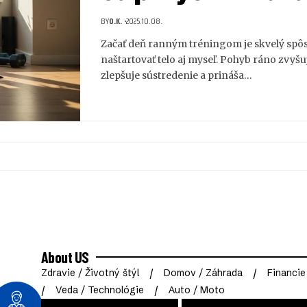
BY
O.K.
2025.10.08.
Začať deň ranným tréningom je skvelý spô
naštartovať telo aj myseľ. Pohyb ráno zvyšu
zlepšuje sústredenie a prináša…
About US
Zdravie / Životný štýl
Domov / Záhrada
Financie
Veda / Technológie
Auto / Moto