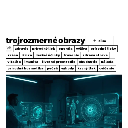
trojrozmerné obrazy
zdravie
prírodný liek
energia
výživa
prírodné lieky
krása
riziká
liečivé účinky
trávenie
zdravá strava
vitalita
imunita
životné prostredie
chudnutie
nálada
prírodná kozmetika
pečeň
výhody
krvný tlak
cvičenie