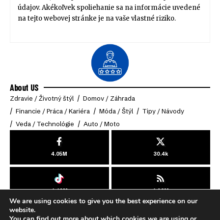
údajov. Akékoľvek spoliehanie sa na informácie uvedené
na tejto webovej stránke je na vaše vlastné riziko.
About US
Zdravie / Životný štýl
Domov / Záhrada
Financie / Práca / Kariéra
Móda / Štýl
Tipy / Návody
Veda / Technológie
Auto / Moto
4.05M
30.4k
4.49M
4.03M
We are using cookies to give you the best experience on our
© 2025 Online-Klub. All Rights Reserved.
website.
You can find out more about which cookies we are using or