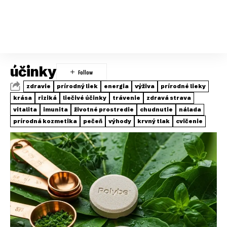
účinky
zdravie
prírodný liek
energia
výživa
prírodné lieky
krása
riziká
liečivé účinky
trávenie
zdravá strava
vitalita
imunita
životné prostredie
chudnutie
nálada
prírodná kozmetika
pečeň
výhody
krvný tlak
cvičenie