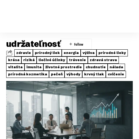
udržateľnosť
zdravie
prírodný liek
energia
výživa
prírodné lieky
krása
riziká
liečivé účinky
trávenie
zdravá strava
vitalita
imunita
životné prostredie
chudnutie
nálada
prírodná kozmetika
pečeň
výhody
krvný tlak
cvičenie