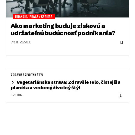
FINANCIE / PRÁCA / KARIÉRA
Ako marketing buduje ziskovú a
udržateľnú budúcnosť podnikania?
BY
O.K.
2025.10.10.
ZDRAVIE / ŽIVOTNÝ ŠTÝL
Vegetariánska strava: Zdravšie telo, čistejšia
planéta a vedomý životný štýl
2025.10.06.