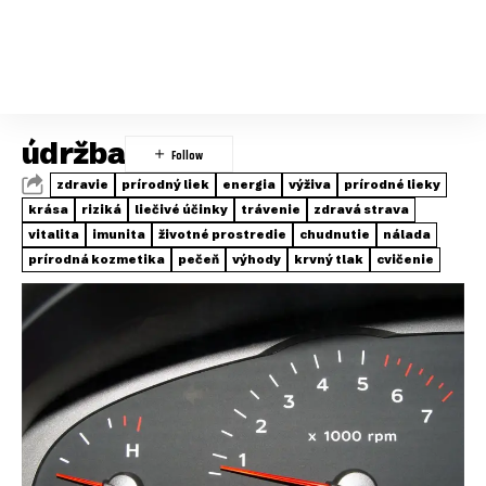
údržba
zdravie
prírodný liek
energia
výživa
prírodné lieky
krása
riziká
liečivé účinky
trávenie
zdravá strava
vitalita
imunita
životné prostredie
chudnutie
nálada
prírodná kozmetika
pečeň
výhody
krvný tlak
cvičenie