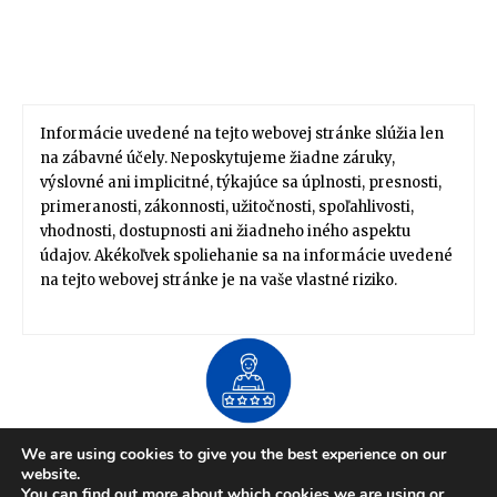
Informácie uvedené na tejto webovej stránke slúžia len
na zábavné účely. Neposkytujeme žiadne záruky,
výslovné ani implicitné, týkajúce sa úplnosti, presnosti,
primeranosti, zákonnosti, užitočnosti, spoľahlivosti,
vhodnosti, dostupnosti ani žiadneho iného aspektu
údajov. Akékoľvek spoliehanie sa na informácie uvedené
na tejto webovej stránke je na vaše vlastné riziko.
About US
We are using cookies to give you the best experience on our
Zdravie / Životný štýl
Domov / Záhrada
website.
Financie / Práca / Kariéra
Móda / Štýl
Tipy / Návody
You can find out more about which cookies we are using or