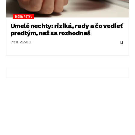
MÓDA / ŠTÝL
Umelé nechty: riziká, rady a čo vedieť
predtým, než sa rozhodneš
BY
O.K.
2025.10.08.