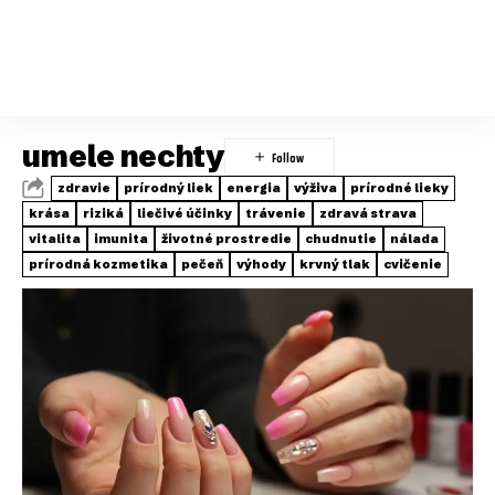
umele nechty
zdravie
prírodný liek
energia
výživa
prírodné lieky
krása
riziká
liečivé účinky
trávenie
zdravá strava
vitalita
imunita
životné prostredie
chudnutie
nálada
prírodná kozmetika
pečeň
výhody
krvný tlak
cvičenie