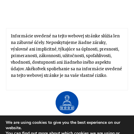
Informácie uvedené na tejto webovej stránke slúžia len
na zábavné účely. Neposkytujeme žiadne záruky,
výslovné ani implicitné, týkajúce sa úplnosti, presnosti,
primeranosti, zákonnosti, užitočnosti, spoľahlivosti,
vhodnosti, dostupnosti ani žiadneho iného aspektu
údajov. Akékoľvek spoliehanie sa na informácie uvedené
na tejto webovej stránke je na vaše vlastné riziko.
About US
We are using cookies to give you the best experience on our
Zdravie / Životný štýl
Domov / Záhrada
website.
Financie / Práca / Kariéra
Móda / Štýl
Tipy / Návody
You can find out more about which cookies we are using or