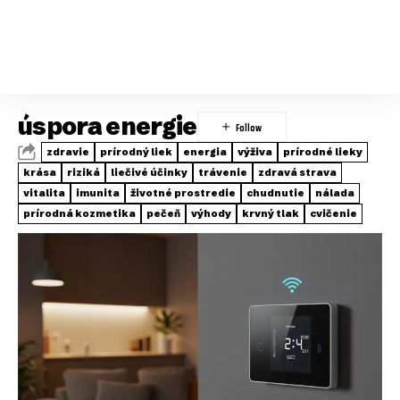
úspora energie
zdravie
prírodný liek
energia
výživa
prírodné lieky
krása
riziká
liečivé účinky
trávenie
zdravá strava
vitalita
imunita
životné prostredie
chudnutie
nálada
prírodná kozmetika
pečeň
výhody
krvný tlak
cvičenie