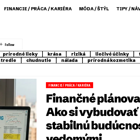
FINANCIE / PRÁCA / KARIÉRA
MÓDA / ŠTÝL
TIPY / NÁ
prírodné lieky
krása
riziká
liečivé účinky
stredie
chudnutie
nálada
prírodná kozmetika
FINANCIE / PRÁCA / KARIÉRA
Finančné plánova
Ako si vybudovať
stabilnú budúcno
vedomými