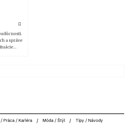
budúcnosti.
ch a správe
ituácie…
 / Práca / Kariéra
Móda / Štýl
Tipy / Návody