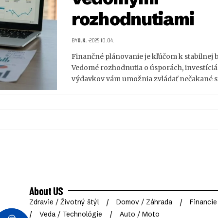
rozhodnutiami
BY
O.K.
2025.10.04.
Finančné plánovanie je kľúčom k stabilnej 
Vedomé rozhodnutia o úsporách, investíciá
výdavkov vám umožnia zvládať nečakané s
About US
Zdravie / Životný štýl
Domov / Záhrada
Financie
Veda / Technológie
Auto / Moto