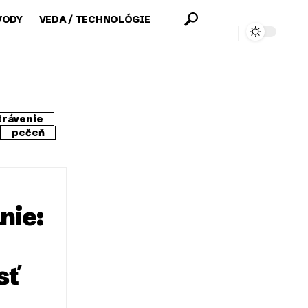
VODY
VEDA / TECHNOLÓGIE
trávenie
pečeň
nie:
sť