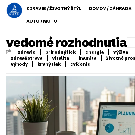
ZDRAVIE / ŽIVOTNÝ ŠTÝL
DOMOV / ZÁHRADA
AUTO / MOTO
vedomé rozhodnutia
zdravie
prírodný liek
energia
výživa
zdravá strava
vitalita
imunita
životné pro
výhody
krvný tlak
cvičenie