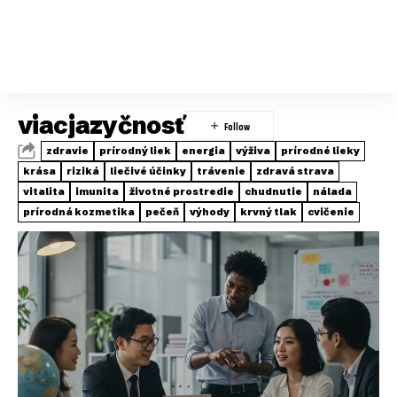
viacjazyčnosť
zdravie
prírodný liek
energia
výživa
prírodné lieky
krása
riziká
liečivé účinky
trávenie
zdravá strava
vitalita
imunita
životné prostredie
chudnutie
nálada
prírodná kozmetika
pečeň
výhody
krvný tlak
cvičenie