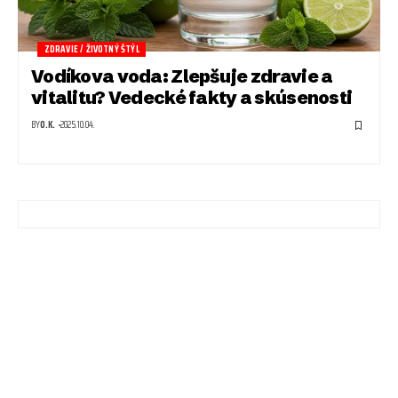
ZDRAVIE / ŽIVOTNÝ ŠTÝL
Vodíkova voda: Zlepšuje zdravie a
vitalitu? Vedecké fakty a skúsenosti
BY
O.K.
2025.10.04.