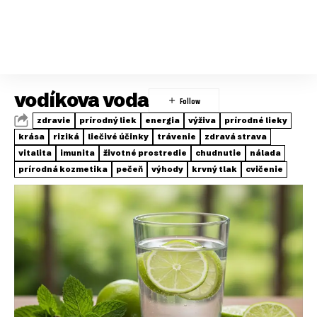
vodíkova voda
zdravie
prírodný liek
energia
výživa
prírodné lieky
krása
riziká
liečivé účinky
trávenie
zdravá strava
vitalita
imunita
životné prostredie
chudnutie
nálada
prírodná kozmetika
pečeň
výhody
krvný tlak
cvičenie