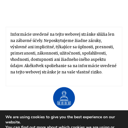
Informácie uvedené na tejto webovej stránke slúžia len
na zábavné účely. Neposkytujeme žiadne záruky,
výslovné ani implicitné, týkajúce sa úplnosti, presnosti,
primeranosti, zákonnosti, užitočnosti, spoľahlivosti,
vhodnosti, dostupnosti ani žiadneho iného aspektu
údajov. Akékoľvek spoliehanie sa na informácie uvedené
na tejto webovej stránke je na vaše vlastné riziko.
About US
We are using cookies to give you the best experience on our
Zdravie / Životný štýl
Domov / Záhrada
website.
Financie / Práca / Kariéra
Móda / Štýl
Tipy / Návody
You can find out more about which cookies we are using or